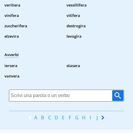
veritiera
vessillifera
vinifera
vitifera
zuccherifera
destrogira
elzevira
levogira
Avverbi
iersera
stasera
vanvera
A
B
C
D
E
F
G
H
I
J
K
L
M
N