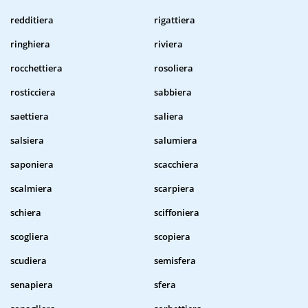
redditiera
rigattiera
ringhiera
riviera
rocchettiera
rosoliera
rosticciera
sabbiera
saettiera
saliera
salsiera
salumiera
saponiera
scacchiera
scalmiera
scarpiera
schiera
sciffoniera
scogliera
scopiera
scudiera
semisfera
senapiera
sfera