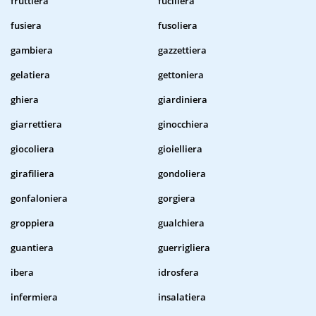
fruttiera
fuciliera
fusiera
fusoliera
gambiera
gazzettiera
gelatiera
gettoniera
ghiera
giardiniera
giarrettiera
ginocchiera
giocoliera
gioielliera
girafiliera
gondoliera
gonfaloniera
gorgiera
groppiera
gualchiera
guantiera
guerrigliera
ibera
idrosfera
infermiera
insalatiera