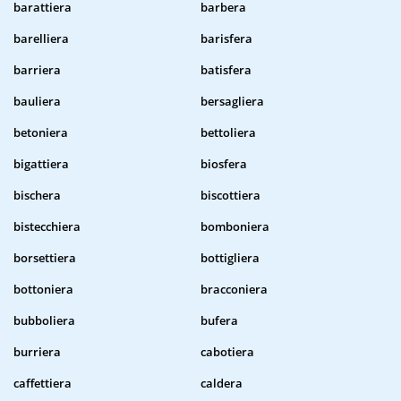
barattiera
barbera
barelliera
barisfera
barriera
batisfera
bauliera
bersagliera
betoniera
bettoliera
bigattiera
biosfera
bischera
biscottiera
bistecchiera
bomboniera
borsettiera
bottigliera
bottoniera
bracconiera
bubboliera
bufera
burriera
cabotiera
caffettiera
caldera