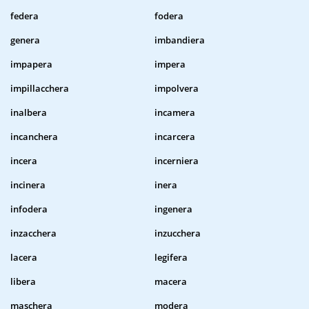
federa
fodera
genera
imbandiera
impapera
impera
impillacchera
impolvera
inalbera
incamera
incanchera
incarcera
incera
incerniera
incinera
inera
infodera
ingenera
inzacchera
inzucchera
lacera
legifera
libera
macera
maschera
modera