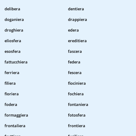
delibera
dentiera
doganiera
drappiera
droghiera
edera
eliosfera
ereditiera
esosfera
fascera
fattucchiera
federa
ferriera
fescera
filiera
fiociniera
fioriera
fochiera
fodera
fontaniera
formaggiera
fotosfera
frontaliera
frontiera