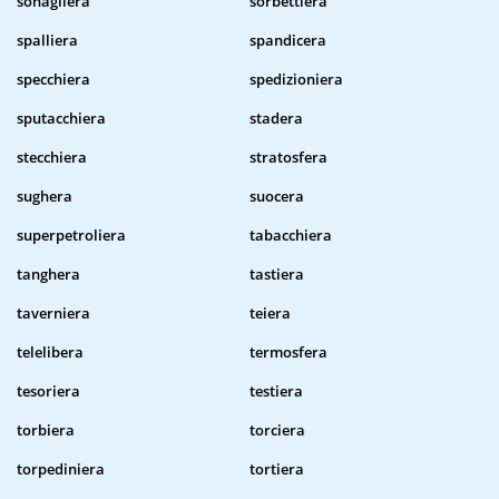
sonagliera
sorbettiera
spalliera
spandicera
specchiera
spedizioniera
sputacchiera
stadera
stecchiera
stratosfera
sughera
suocera
superpetroliera
tabacchiera
tanghera
tastiera
taverniera
teiera
telelibera
termosfera
tesoriera
testiera
torbiera
torciera
torpediniera
tortiera