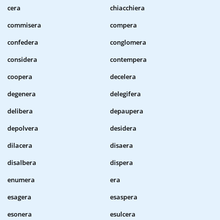
cera
chiacchiera
commisera
compera
confedera
conglomera
considera
contempera
coopera
decelera
degenera
delegifera
delibera
depaupera
depolvera
desidera
dilacera
disaera
disalbera
dispera
enumera
era
esagera
esaspera
esonera
esulcera