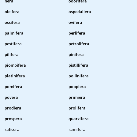
nera
odorifera
oleifera
ospedaliera
ossifera
ovifera
palmifera
perlifera
pestifera
petrolifera
pilifera
pinifera
piombifera
pistillifera
platinifera
pollinifera
pomifera
poppiera
povera
primiera
prodiera
prolifera
prospera
quarzifera
raficera
ramifera