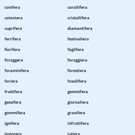
conifera
corallifera
cotoniera
cristallifera
cuprifera
diamantifera
ferrifera
festivaliera
fiorifera
foglifera
foraggera
foraggiera
foraminifera
forestiera
foriera
fossilifera
fruttifera
gemmifera
gessifera
giornaliera
gommifera
granifera
ignifera
infruttifera
insincera
iutiera