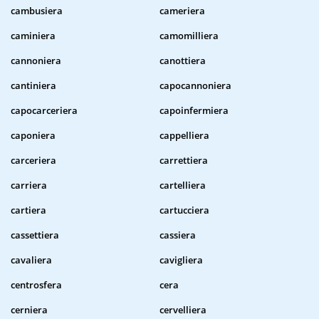
cambusiera
cameriera
caminiera
camomilliera
cannoniera
canottiera
cantiniera
capocannoniera
capocarceriera
capoinfermiera
caponiera
cappelliera
carceriera
carrettiera
carriera
cartelliera
cartiera
cartucciera
cassettiera
cassiera
cavaliera
cavigliera
centrosfera
cera
cerniera
cervelliera