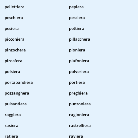
pellettiera
pepiera
peschiera
pesciera
pesiera
pettiera
picconiera
pillacchera
pinzochera
pioniera
pirosfera
plafoniera
polsiera
polveriera
portabandiera
portiera
pozzanghera
preghiera
pulsantiera
punzoniera
raggiera
ragioniera
rasiera
rastrelliera
ratiera
raviera