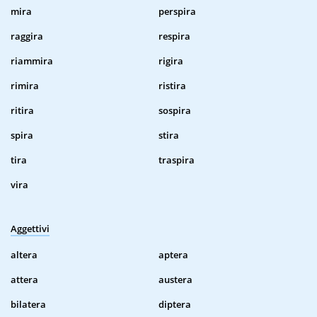
mira
perspira
raggira
respira
riammira
rigira
rimira
ristira
ritira
sospira
spira
stira
tira
traspira
vira
Aggettivi
altera
aptera
attera
austera
bilatera
diptera