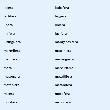
lacera
laticifera
lattifera
leggera
libera
liniera
linifera
lucifera
lusinghiera
manganesifera
marmifera
mattiniera
mellifera
menzognera
mera
mercurifera
mesomera
metallifera
metaniera
metanifera
misera
mortifera
mucifera
nembifera