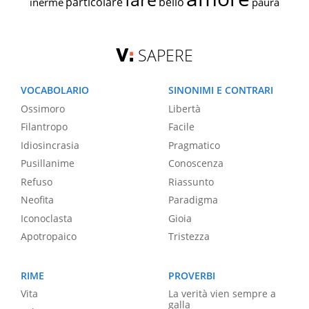
particolare
bello
inerme
paura
SAPERE
VOCABOLARIO
SINONIMI E CONTRARI
Ossimoro
Libertà
Filantropo
Facile
Idiosincrasia
Pragmatico
Pusillanime
Conoscenza
Refuso
Riassunto
Neofita
Paradigma
Iconoclasta
Gioia
Apotropaico
Tristezza
RIME
PROVERBI
Vita
La verità vien sempre a
galla