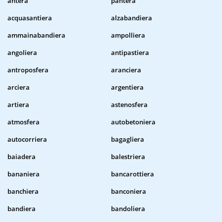
antera
pantera
acquasantiera
alzabandiera
ammainabandiera
ampolliera
angoliera
antipastiera
antroposfera
aranciera
arciera
argentiera
artiera
astenosfera
atmosfera
autobetoniera
autocorriera
bagagliera
baiadera
balestriera
bananiera
bancarottiera
banchiera
banconiera
bandiera
bandoliera