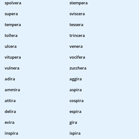
spolvera
stempera
supera
sviscera
tempera
tessera
tollera
trincera
ulcera
venera
vitupera
vocifera
vulnera
zucchera
adira
aggira
ammira
aspira
attira
cospira
delira
espira
evira
gira
inspira
ispira