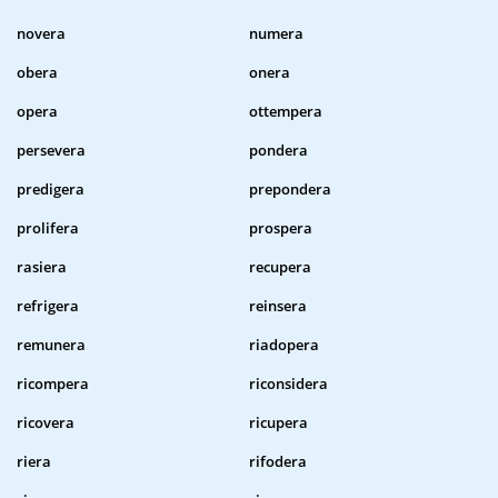
novera
numera
obera
onera
opera
ottempera
persevera
pondera
predigera
prepondera
prolifera
prospera
rasiera
recupera
refrigera
reinsera
remunera
riadopera
ricompera
riconsidera
ricovera
ricupera
riera
rifodera