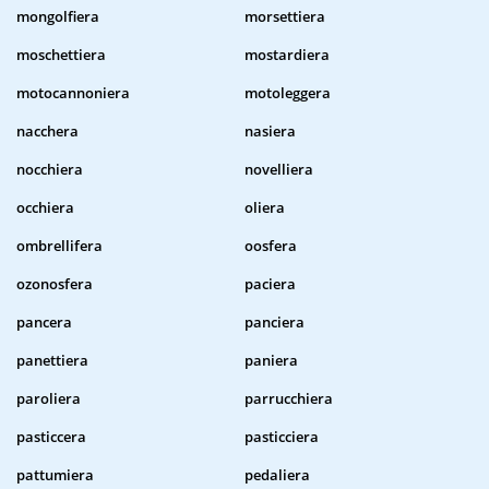
mongolfiera
morsettiera
moschettiera
mostardiera
motocannoniera
motoleggera
nacchera
nasiera
nocchiera
novelliera
occhiera
oliera
ombrellifera
oosfera
ozonosfera
paciera
pancera
panciera
panettiera
paniera
paroliera
parrucchiera
pasticcera
pasticciera
pattumiera
pedaliera