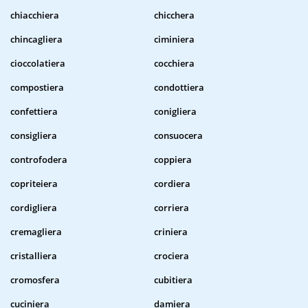
chiacchiera
chicchera
chincagliera
ciminiera
cioccolatiera
cocchiera
compostiera
condottiera
confettiera
conigliera
consigliera
consuocera
controfodera
coppiera
copriteiera
cordiera
cordigliera
corriera
cremagliera
criniera
cristalliera
crociera
cromosfera
cubitiera
cuciniera
damiera