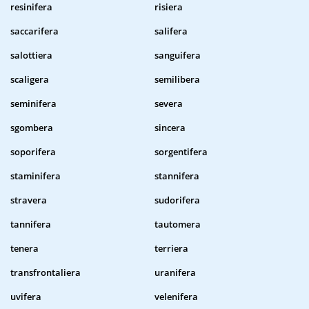
resinifera
risiera
saccarifera
salifera
salottiera
sanguifera
scaligera
semilibera
seminifera
severa
sgombera
sincera
soporifera
sorgentifera
staminifera
stannifera
stravera
sudorifera
tannifera
tautomera
tenera
terriera
transfrontaliera
uranifera
uvifera
velenifera