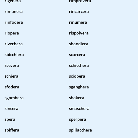
rigenera
rimprovera
rimunera
rincarcera
rinfodera
rinumera
riopera
rispolvera
riverbera
sbandiera
sbicchiera
scarcera
scevera
schicchera
schiera
sciopera
sfodera
sganghera
sgombera
shakera
sincera
smaschera
spera
sperpera
spiffera
spillacchera