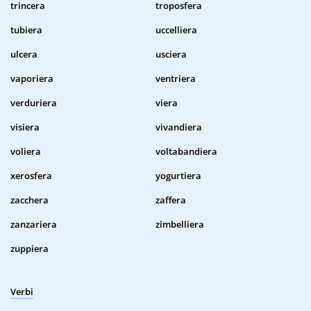
trincera
troposfera
tubiera
uccelliera
ulcera
usciera
vaporiera
ventriera
verduriera
viera
visiera
vivandiera
voliera
voltabandiera
xerosfera
yogurtiera
zacchera
zaffera
zanzariera
zimbelliera
zuppiera
Verbi