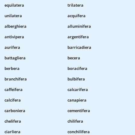
equilatera
trilatera
unilatera
acquifera
alberghiera
alluminifera
antivipera
argentifera
aurifera
barricadiera
battagliera
becera
berbera
boracifera
branchifera
bulbifera
caffeifera
calcarifera
calcifera
canapiera
carboniera
cementifera
chelifera
chilifera
ciarliera
conchilifera