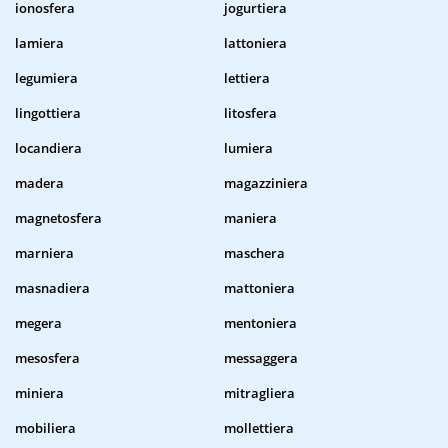
ionosfera
jogurtiera
lamiera
lattoniera
legumiera
lettiera
lingottiera
litosfera
locandiera
lumiera
madera
magazziniera
magnetosfera
maniera
marniera
maschera
masnadiera
mattoniera
megera
mentoniera
mesosfera
messaggera
miniera
mitragliera
mobiliera
mollettiera