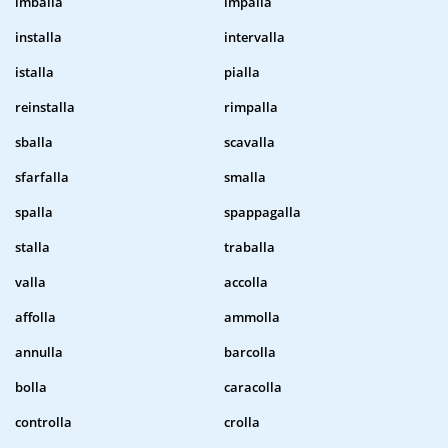
imballa
impalla
installa
intervalla
istalla
pialla
reinstalla
rimpalla
sballa
scavalla
sfarfalla
smalla
spalla
spappagalla
stalla
traballa
valla
accolla
affolla
ammolla
annulla
barcolla
bolla
caracolla
controlla
crolla