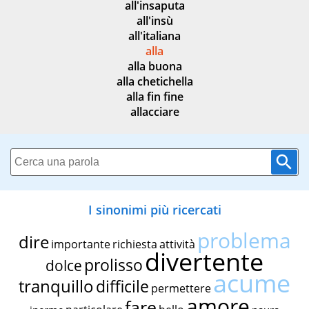
all'insaputa
all'insù
all'italiana
alla
alla buona
alla chetichella
alla fin fine
allacciare
I sinonimi più ricercati
problema
dire
importante
richiesta
attività
divertente
prolisso
dolce
acume
tranquillo
difficile
permettere
amore
fare