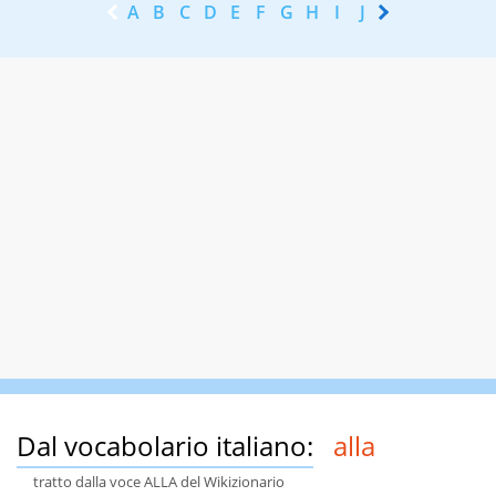
A
B
C
D
E
F
G
H
I
J
K
L
M
N
Dal vocabolario italiano:
alla
tratto dalla voce ALLA del Wikizionario