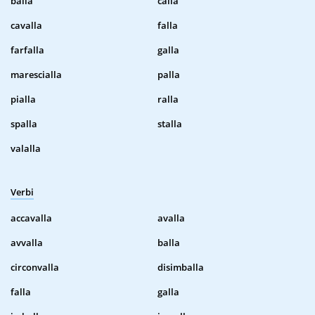
balla
calla
cavalla
falla
farfalla
galla
marescialla
palla
pialla
ralla
spalla
stalla
valalla
Verbi
accavalla
avalla
avvalla
balla
circonvalla
disimballa
falla
galla