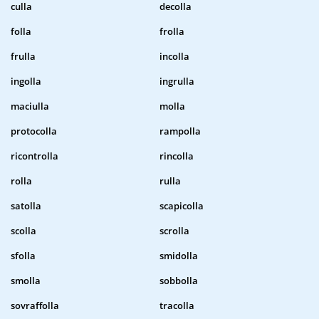
culla
decolla
folla
frolla
frulla
incolla
ingolla
ingrulla
maciulla
molla
protocolla
rampolla
ricontrolla
rincolla
rolla
rulla
satolla
scapicolla
scolla
scrolla
sfolla
smidolla
smolla
sobbolla
sovraffolla
tracolla