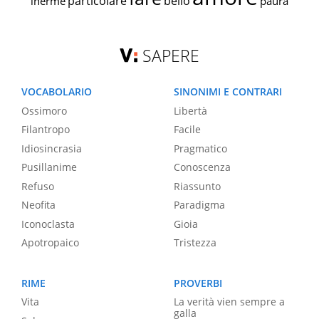
particolare
bello
inerme
paura
SAPERE
VOCABOLARIO
SINONIMI E CONTRARI
Ossimoro
Libertà
Filantropo
Facile
Idiosincrasia
Pragmatico
Pusillanime
Conoscenza
Refuso
Riassunto
Neofita
Paradigma
Iconoclasta
Gioia
Apotropaico
Tristezza
RIME
PROVERBI
Vita
La verità vien sempre a
galla