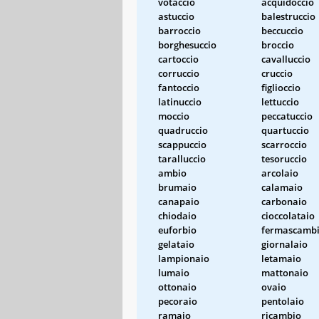
votaccio
acquidoccio
astuccio
balestruccio
barroccio
beccuccio
borghesuccio
broccio
cartoccio
cavalluccio
corruccio
cruccio
fantoccio
figlioccio
latinuccio
lettuccio
moccio
peccatuccio
quadruccio
quartuccio
scappuccio
scarroccio
taralluccio
tesoruccio
ambio
arcolaio
brumaio
calamaio
canapaio
carbonaio
chiodaio
cioccolataio
euforbio
fermascamb
gelataio
giornalaio
lampionaio
letamaio
lumaio
mattonaio
ottonaio
ovaio
pecoraio
pentolaio
ramaio
ricambio