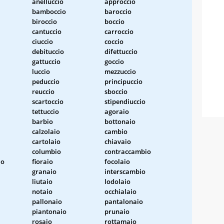
anelluccio
approccio
bamboccio
baroccio
biroccio
boccio
cantuccio
carroccio
ciuccio
coccio
debituccio
difettuccio
gattuccio
goccio
luccio
mezzuccio
peduccio
principuccio
reuccio
sboccio
scartoccio
stipendiuccio
tettuccio
agoraio
barbio
bottonaio
calzolaio
cambio
cartolaio
chiavaio
columbio
contraccambio
io
fioraio
focolaio
granaio
interscambio
liutaio
lodolaio
notaio
occhialaio
pallonaio
pantalonaio
piantonaio
prunaio
rosaio
rottamaio