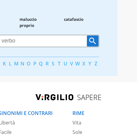
maluccio
catafascio
proprio
K
L
M
N
O
P
Q
R
S
T
U
V
W
X
Y
Z
SAPERE
SINONIMI E CONTRARI
RIME
Libertà
Vita
Facile
Sole