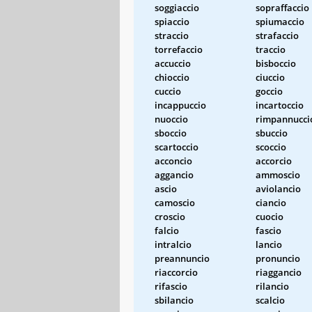
soggiaccio
sopraffaccio
spiaccio
spiumaccio
straccio
strafaccio
torrefaccio
traccio
accuccio
bisboccio
chioccio
ciuccio
cuccio
goccio
incappuccio
incartoccio
nuoccio
rimpannucci
sboccio
sbuccio
scartoccio
scoccio
acconcio
accorcio
aggancio
ammoscio
ascio
aviolancio
camoscio
ciancio
croscio
cuocio
falcio
fascio
intralcio
lancio
preannuncio
pronuncio
riaccorcio
riaggancio
rifascio
rilancio
sbilancio
scalcio