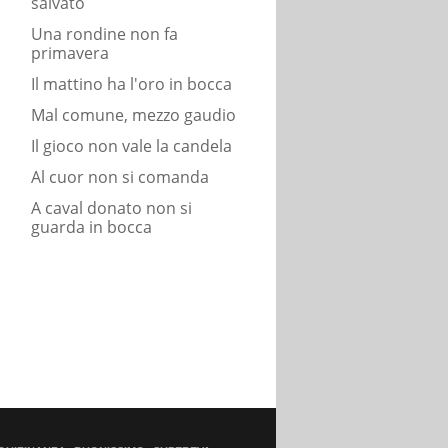
salvato
Una rondine non fa
primavera
Il mattino ha l'oro in bocca
Mal comune, mezzo gaudio
Il gioco non vale la candela
Al cuor non si comanda
A caval donato non si
guarda in bocca