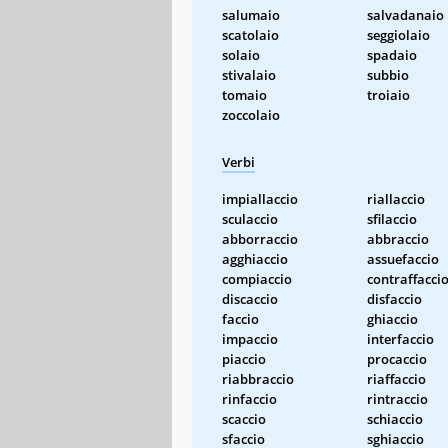
salumaio
salvadanaio
scatolaio
seggiolaio
solaio
spadaio
stivalaio
subbio
tomaio
troiaio
zoccolaio
Verbi
impiallaccio
riallaccio
sculaccio
sfilaccio
abborraccio
abbraccio
agghiaccio
assuefaccio
compiaccio
contraffacci
discaccio
disfaccio
faccio
ghiaccio
impaccio
interfaccio
piaccio
procaccio
riabbraccio
riaffaccio
rinfaccio
rintraccio
scaccio
schiaccio
sfaccio
sghiaccio