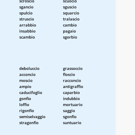
scroscio
scuocio
sgancio
sguscio
spulcio
squarcio
struscio
tralascio
arrabbio
cambio
insabbio
pagaio
scambio
sgorbio
deboluccio
grassoccio
acconcio
floscio
moscio
racconcio
ampio
antigraffio
caducifoglio
caparbio
gonfio
indubbio
loffio
mortuario
rigonfio
saggio
semiselvaggio
sgonfio
stragonfio
suntuario