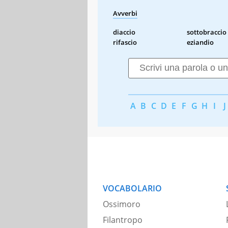
Avverbi
diaccio
sottobraccio
rifascio
eziandio
A
B
C
D
E
F
G
H
I
J
VOCABOLARIO
Ossimoro
Filantropo