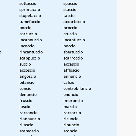
sottaccio
spaccio
sprimaccio
staccio
stupefaccio
taccio
tumefaccio
accartoccio
boccio
broccio
corruccio
cruccio
incannuccio
incantuccio
incoccio
noccio
o
rincantuccio
sbertuccio
scappuccio
scarroccio
succio
accascio
accoscio
affloscio
angoscio
annuncio
bilancio
calcio
concio
controbilancio
denuncio
enuncio
fruscio
imbroncio
lascio
marcio
racconcio
raccorcio
riannuncio
ricuocio
rilascio
rinuncio
scamoscio
sconcio