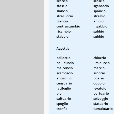
scorcio
scoscio
sfascio
sganascio
slancio
spancio
stracuocio
stralcio
trancio
ambio
contraccambio
ingabbio
ricambio
sabbio
stabbio
subbio
Aggettivi
belloccio
chioccio
palliduccio
umiduccio
malconcio
marcio
scamoscio
sconcio
antirollio
boario
censuario
doppio
latifoglio
levatoio
pio
portuario
saltuario
selvaggio
spoglio
statuario
tronfio
tumultuario