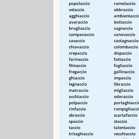
popolaccio
ramolaccio
velaccio
abbraccio
agghiaccio
ambientacci
avaraccio
bottaccio
brogliaccio
cagnaccio
campanaccio
canovaccio
casaccio
castagnaccio
chiavaccio
colombaccio
crepaccio
dispaccio
farinaccio
fattaccio
filmaccio
fogliaccio
fregaccio
gallinaccio
ghiaccio
impaccio
legnaccio
libraccio
matraccio
migliaccio
occhiaccio
odoraccio
polpaccio
portaghiacci
rinfaccio
rompighiacc
sbraccio
scartafaccio
spaccio
staccio
taccio
talentaccio
tritaghiaccio
vecchiaccio