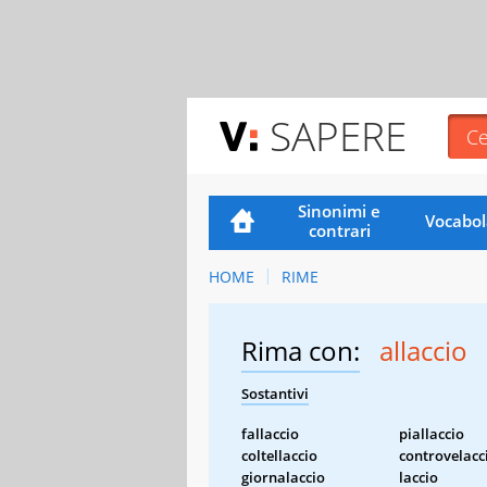
SAPERE
Sinonimi e
Vocabol
contrari
HOME
RIME
Rima con:
allaccio
Sostantivi
fallaccio
piallaccio
coltellaccio
controvelacc
giornalaccio
laccio