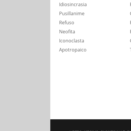
Idiosincrasia
Pusillanime
Refuso
Neofita
Iconoclasta
Apotropaico