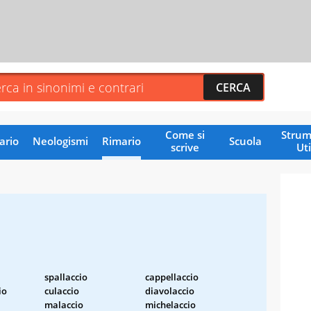
Come si
Strum
ario
Neologismi
Rimario
Scuola
scrive
Uti
spallaccio
cappellaccio
io
culaccio
diavolaccio
malaccio
michelaccio