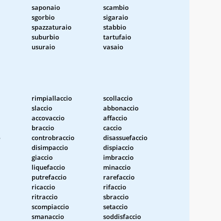
saponaio
scambio
sgorbio
sigaraio
spazzaturaio
stabbio
suburbio
tartufaio
usuraio
vasaio
rimpiallaccio
scollaccio
slaccio
abbonaccio
accovaccio
affaccio
braccio
caccio
o
controbraccio
disassuefaccio
disimpaccio
dispiaccio
giaccio
imbraccio
liquefaccio
minaccio
putrefaccio
rarefaccio
ricaccio
rifaccio
ritraccio
sbraccio
scompiaccio
setaccio
smanaccio
soddisfaccio