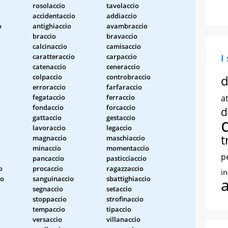
rosolaccio
tavolaccio
accidentaccio
addiaccio
o
antighiaccio
avambraccio
braccio
bravaccio
calcinaccio
camisaccio
caratteraccio
carpaccio
I
catenaccio
ceneraccio
colpaccio
controbraccio
d
erroraccio
farfaraccio
fegataccio
ferraccio
at
fondaccio
forcaccio
d
gattaccio
gestaccio
lavoraccio
legaccio
t
magnaccio
maschiaccio
minaccio
momentaccio
p
pancaccio
pasticciaccio
o
procaccio
ragazzaccio
i
io
sanguinaccio
sbattighiaccio
segnaccio
setaccio
stoppaccio
strofinaccio
tempaccio
tipaccio
versaccio
villanaccio