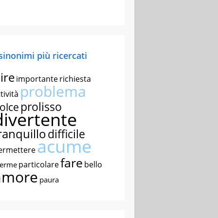
 sinonimi più ricercati
ire
importante
richiesta
problema
tività
prolisso
olce
divertente
ranquillo
difficile
acume
ermettere
fare
particolare
bello
nerme
amore
paura