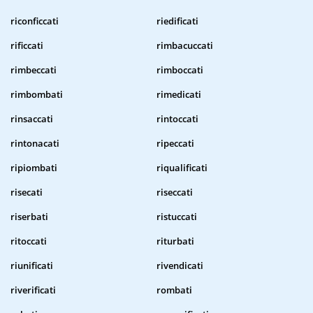
riconficcati
riedificati
rificcati
rimbacuccati
rimbeccati
rimboccati
rimbombati
rimedicati
rinsaccati
rintoccati
rintonacati
ripeccati
ripiombati
riqualificati
risecati
riseccati
riserbati
ristuccati
ritoccati
riturbati
riunificati
rivendicati
riverificati
rombati