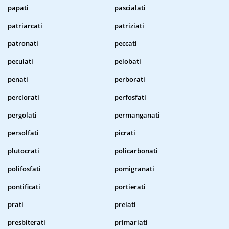
papati
pascialati
patriarcati
patriziati
patronati
peccati
peculati
pelobati
penati
perborati
perclorati
perfosfati
pergolati
permanganati
persolfati
picrati
plutocrati
policarbonati
polifosfati
pomigranati
pontificati
portierati
prati
prelati
presbiterati
primariati