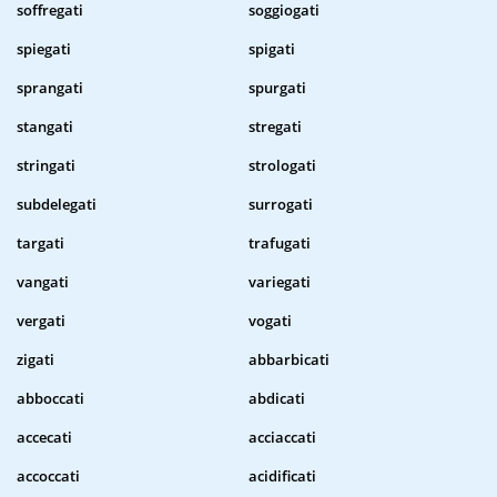
soffregati
soggiogati
spiegati
spigati
sprangati
spurgati
stangati
stregati
stringati
strologati
subdelegati
surrogati
targati
trafugati
vangati
variegati
vergati
vogati
zigati
abbarbicati
abboccati
abdicati
accecati
acciaccati
accoccati
acidificati