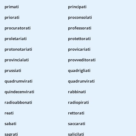
primati
principati
priorati
proconsolati
procuratorati
professorati
proletariati
protettorati
protonotariati
provicariati
provincialati
provveditorati
prussiati
quadrigliati
quadrumvirati
quadrunvirati
quindecenvirati
rabbinati
radioabbonati
radiopirati
reati
rettorati
sabati
saccarati
sagrati
salicilati