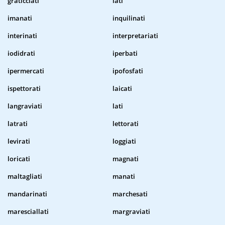
graticciati
iati
imanati
inquilinati
interinati
interpretariati
iodidrati
iperbati
ipermercati
ipofosfati
ispettorati
laicati
langraviati
lati
latrati
lettorati
levirati
loggiati
loricati
magnati
maltagliati
manati
mandarinati
marchesati
maresciallati
margraviati