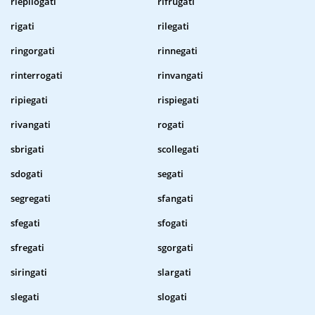
riepilogati
rifrugati
rigati
rilegati
ringorgati
rinnegati
rinterrogati
rinvangati
ripiegati
rispiegati
rivangati
rogati
sbrigati
scollegati
sdogati
segati
segregati
sfangati
sfegati
sfogati
sfregati
sgorgati
siringati
slargati
slegati
slogati