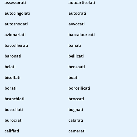
assessorati
autoarticolati
autocingolati
autocrati
autosnodati
avvocati
azionariati
baccalaureati
baccellierati
banati
baronati
beilicati
belati
benzoati
bisolfati
boati
borati
borosilicati
branchiati
broccati
buccellati
bugnati
burocrati
calafati
califfati
camerati