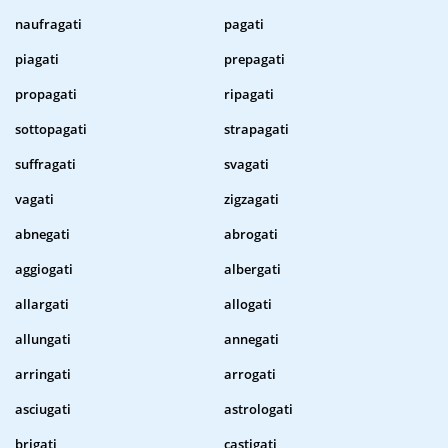
naufragati
pagati
piagati
prepagati
propagati
ripagati
sottopagati
strapagati
suffragati
svagati
vagati
zigzagati
abnegati
abrogati
aggiogati
albergati
allargati
allogati
allungati
annegati
arringati
arrogati
asciugati
astrologati
brigati
castigati