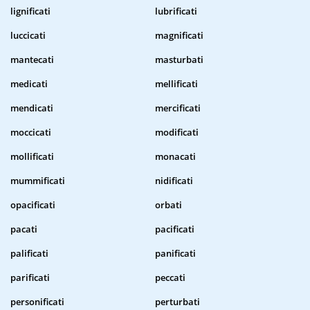
lignificati
lubrificati
luccicati
magnificati
mantecati
masturbati
medicati
mellificati
mendicati
mercificati
moccicati
modificati
mollificati
monacati
mummificati
nidificati
opacificati
orbati
pacati
pacificati
palificati
panificati
parificati
peccati
personificati
perturbati