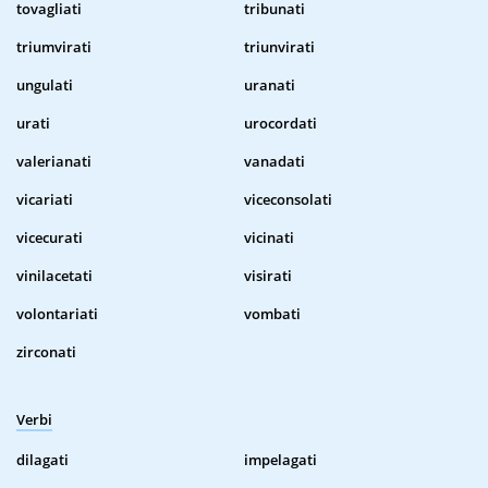
tovagliati
tribunati
triumvirati
triunvirati
ungulati
uranati
urati
urocordati
valerianati
vanadati
vicariati
viceconsolati
vicecurati
vicinati
vinilacetati
visirati
volontariati
vombati
zirconati
Verbi
dilagati
impelagati