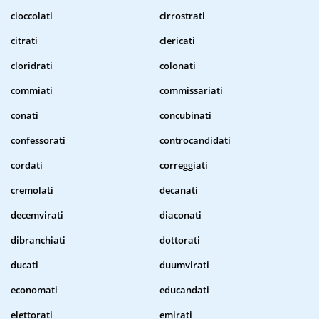
cioccolati
cirrostrati
citrati
clericati
cloridrati
colonati
commiati
commissariati
conati
concubinati
confessorati
controcandidati
cordati
correggiati
cremolati
decanati
decemvirati
diaconati
dibranchiati
dottorati
ducati
duumvirati
economati
educandati
elettorati
emirati