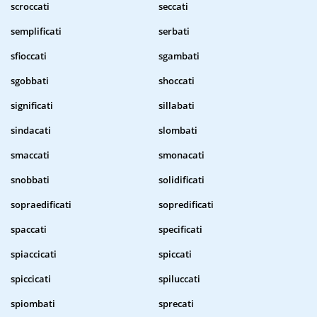
scroccati
seccati
semplificati
serbati
sfioccati
sgambati
sgobbati
shoccati
significati
sillabati
sindacati
slombati
smaccati
smonacati
snobbati
solidificati
sopraedificati
sopredificati
spaccati
specificati
spiaccicati
spiccati
spiccicati
spiluccati
spiombati
sprecati