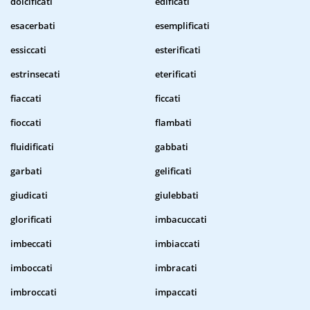
dolcificati
edificati
esacerbati
esemplificati
essiccati
esterificati
estrinsecati
eterificati
fiaccati
ficcati
fioccati
flambati
fluidificati
gabbati
garbati
gelificati
giudicati
giulebbati
glorificati
imbacuccati
imbeccati
imbiaccati
imboccati
imbracati
imbroccati
impaccati