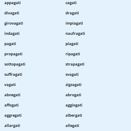
appagati
cagati
divagati
dragati
girovagati
impiagati
indagati
naufragati
pagati
piagati
propagati
ripagati
sottopagati
strapagati
suffragati
svagati
vagati
zigzagati
abnegati
abrogati
affogati
aggiogati
aggregati
albergati
allargati
allegati