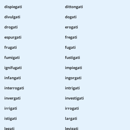
dispiegati
dittongati
divulgati
dogati
drogati
erogati
espurgati
fregati
frugati
fugati
fumigati
fustigati
ignifugati
impiegati
infangati
ingorgati
interrogati
intrigati
invergati
investigati
irrigati
irrogati
istigati
largati
legati
levigati