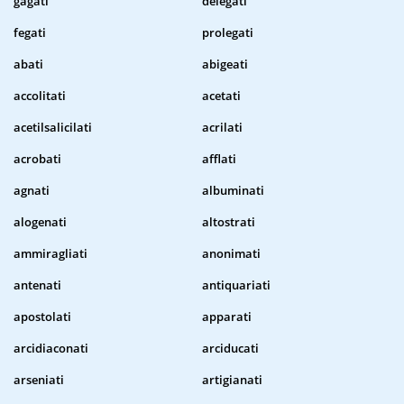
gagati
delegati
fegati
prolegati
abati
abigeati
accolitati
acetati
acetilsalicilati
acrilati
acrobati
afflati
agnati
albuminati
alogenati
altostrati
ammiragliati
anonimati
antenati
antiquariati
apostolati
apparati
arcidiaconati
arciducati
arseniati
artigianati