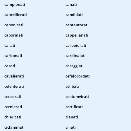
campionati
canati
cancellierati
candidati
canonicati
cantautorati
caporalati
cappellanati
carati
carboidrati
carbonati
cardinalati
casati
caseggiati
cavalierati
cefalocordati
celenterati
celibati
censorati
centumvirati
cernierati
certificati
chiericati
cianati
ciclammati
ciliati