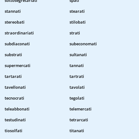
sottosegretariati
spati
stannati
stearati
stereobati
stilobati
straordinariati
strati
subdiaconati
subeconomati
substrati
sultanati
supermercati
tannati
tartarati
tartrati
tavellonati
tavolati
tecnocrati
tegolati
teleabbonati
telemercati
testudinati
tetrarcati
tiosolfati
titanati