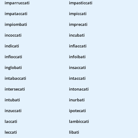
imparruccati
impasticcati
impataccati
impiccati
impiombati
imprecati
incoccati
incubati
indicati
infiaccati
infioccati
infoibati
inglobati
insaccati
intabaccati
intaccati
intersecati
intonacati
intubati
inurbati
inzuccati
ipotecati
laccati
lambiccati
leccati
libati