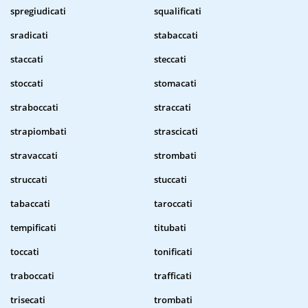
spregiudicati
squalificati
sradicati
stabaccati
staccati
steccati
stoccati
stomacati
straboccati
straccati
strapiombati
strascicati
stravaccati
strombati
struccati
stuccati
tabaccati
taroccati
tempificati
titubati
toccati
tonificati
traboccati
trafficati
trisecati
trombati