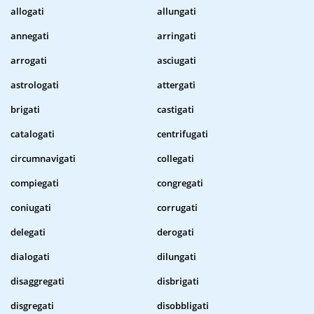
allogati
allungati
annegati
arringati
arrogati
asciugati
astrologati
attergati
brigati
castigati
catalogati
centrifugati
circumnavigati
collegati
compiegati
congregati
coniugati
corrugati
delegati
derogati
dialogati
dilungati
disaggregati
disbrigati
disgregati
disobbligati