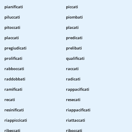
pianificati
piccati
piluccati
piombati
pitoccati
placati
placcati
predicati
pregiudicati
prelibati
prolificati
qualificati
rabboccati
raccati
raddobbati
radicati
ramificati
rappacificati
recati
resecati
resinificati
riappacificati
riappiccicati
riattaccati
ribeccati
riboccati