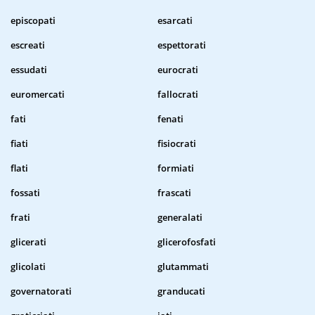
episcopati
esarcati
escreati
espettorati
essudati
eurocrati
euromercati
fallocrati
fati
fenati
fiati
fisiocrati
flati
formiati
fossati
frascati
frati
generalati
glicerati
glicerofosfati
glicolati
glutammati
governatorati
granducati