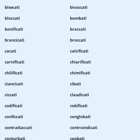
bisecati
bivaccati
bloccati
bombati
bonificati
braccati
brancicati
broccati
cacati
calcificati
carnificati
chiarificati
chilificati
chimificati
ciancicati
cibati
ciccati
claudicati
codificati
cokificati
conficcati
conglobati
contrattaccati
controindicati
conturbati
coobati