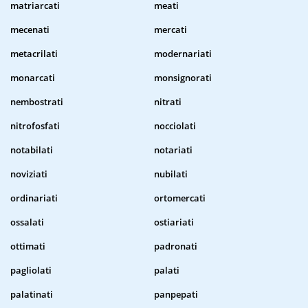
matriarcati
meati
mecenati
mercati
metacrilati
modernariati
monarcati
monsignorati
nembostrati
nitrati
nitrofosfati
nocciolati
notabilati
notariati
noviziati
nubilati
ordinariati
ortomercati
ossalati
ostiariati
ottimati
padronati
pagliolati
palati
palatinati
panpepati