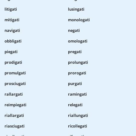
litigati
lusingati
mitigati
monologati
navigati
negati
obbligati
omologati
piegati
pregati
prodigati
prolungati
promulgati
prorogati
prosciugati
purgati
rallargati
ramingati
reimpiegati
relegati
riallargati
riallungati
riasciugati
ricollegati