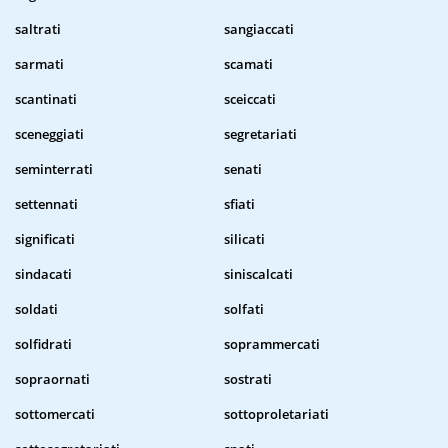
saltrati
sangiaccati
sarmati
scamati
scantinati
sceiccati
sceneggiati
segretariati
seminterrati
senati
settennati
sfiati
significati
silicati
sindacati
siniscalcati
soldati
solfati
solfidrati
soprammercati
sopraornati
sostrati
sottomercati
sottoproletariati