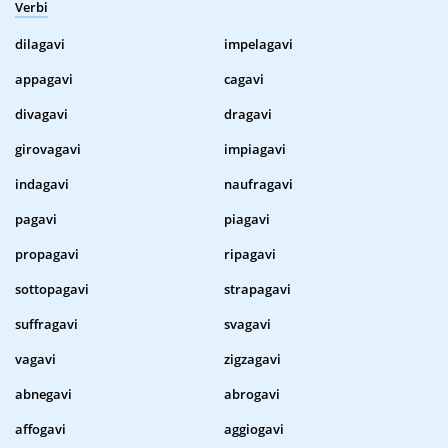
Verbi
dilagavi
impelagavi
appagavi
cagavi
divagavi
dragavi
girovagavi
impiagavi
indagavi
naufragavi
pagavi
piagavi
propagavi
ripagavi
sottopagavi
strapagavi
suffragavi
svagavi
vagavi
zigzagavi
abnegavi
abrogavi
affogavi
aggiogavi