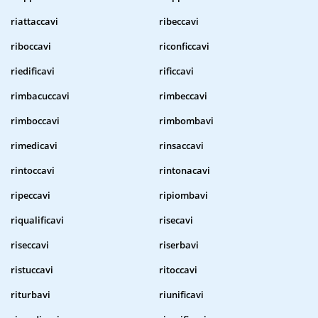
riattaccavi
ribeccavi
riboccavi
riconficcavi
riedificavi
rificcavi
rimbacuccavi
rimbeccavi
rimboccavi
rimbombavi
rimedicavi
rinsaccavi
rintoccavi
rintonacavi
ripeccavi
ripiombavi
riqualificavi
risecavi
riseccavi
riserbavi
ristuccavi
ritoccavi
riturbavi
riunificavi