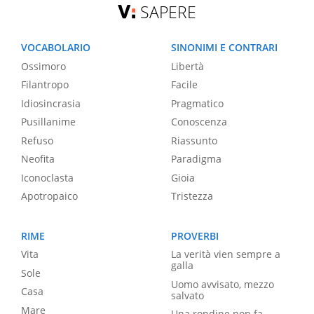
SAPERE
VOCABOLARIO
SINONIMI E CONTRARI
Ossimoro
Libertà
Filantropo
Facile
Idiosincrasia
Pragmatico
Pusillanime
Conoscenza
Refuso
Riassunto
Neofita
Paradigma
Iconoclasta
Gioia
Apotropaico
Tristezza
RIME
PROVERBI
Vita
La verità vien sempre a
galla
Sole
Uomo avvisato, mezzo
Casa
salvato
Mare
Una rondine non fa