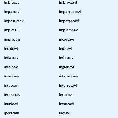
imbracavi
imbroccavi
impaccavi
imparruccavi
impasticcavi
impataccavi
impiccavi
impiombavi
imprecavi
incoccavi
incubavi
indicavi
infiaccavi
infioccavi
infoibavi
inglobavi
insaccavi
intabaccavi
intaccavi
intersecavi
intonacavi
intubavi
inurbavi
inzuccavi
ipotecavi
laccavi