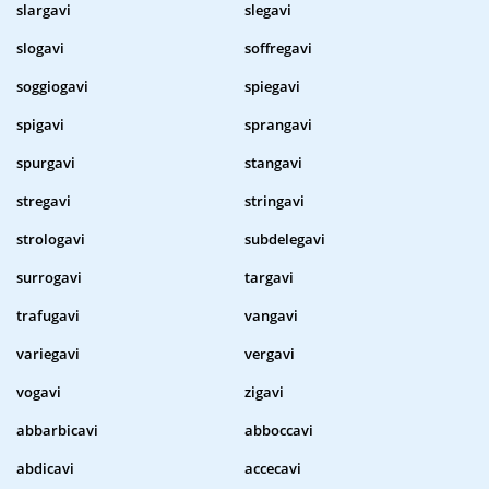
slargavi
slegavi
slogavi
soffregavi
soggiogavi
spiegavi
spigavi
sprangavi
spurgavi
stangavi
stregavi
stringavi
strologavi
subdelegavi
surrogavi
targavi
trafugavi
vangavi
variegavi
vergavi
vogavi
zigavi
abbarbicavi
abboccavi
abdicavi
accecavi