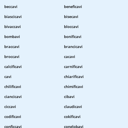
beccavi
beneficavi
biascicavi
bisecavi
bivaccavi
bloccavi
bombavi
bonificavi
braccavi
brancicavi
broccavi
cacavi
calcificavi
carnificavi
cavi
chiarificavi
chilificavi
chimificavi
ciancicavi
cibavi
ciccavi
claudicavi
codificavi
cokificavi
conficcavi
conglobavi