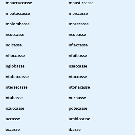
imparruccasse
impasticcasse
impataccasse
impiccasse
impiombasse
imprecasse
incoccasse
incubasse
indicasse
infiaccasse
infioccasse
infoibasse
inglobasse
insaccasse
intabaccasse
intaccasse
intersecasse
intonacasse
intubasse
inurbasse
inzuccasse
ipotecasse
laccasse
lambiccasse
leccasse
libasse