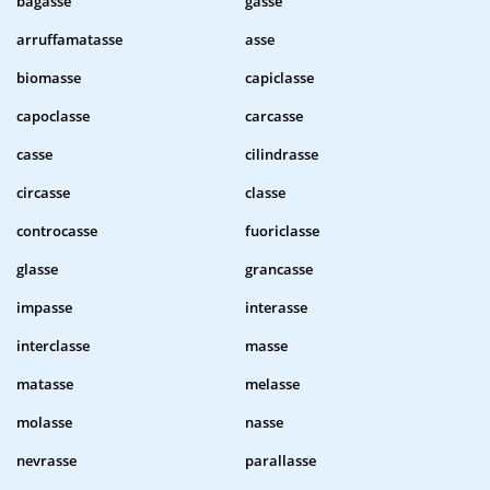
bagasse
gasse
arruffamatasse
asse
biomasse
capiclasse
capoclasse
carcasse
casse
cilindrasse
circasse
classe
controcasse
fuoriclasse
glasse
grancasse
impasse
interasse
interclasse
masse
matasse
melasse
molasse
nasse
nevrasse
parallasse