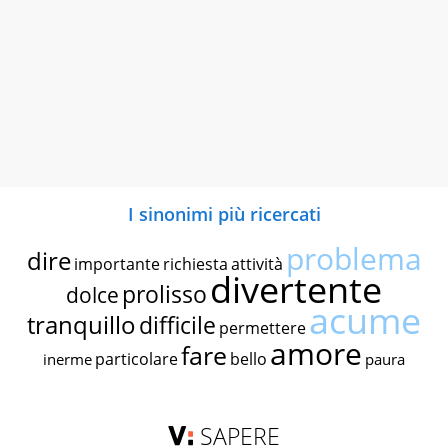
I sinonimi più ricercati
problema
dire
importante
richiesta
attività
divertente
prolisso
dolce
acume
tranquillo
difficile
permettere
amore
fare
particolare
bello
inerme
paura
SAPERE