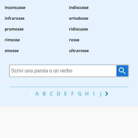
inconcusse
indiscusse
infrarosse
ortodosse
promosse
ridiscusse
rimosse
rosse
smosse
ultrarosse
A
B
C
D
E
F
G
H
I
J
K
L
M
N