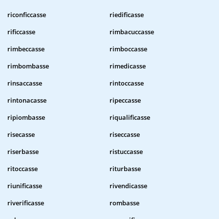
riconficcasse
riedificasse
rificcasse
rimbacuccasse
rimbeccasse
rimboccasse
rimbombasse
rimedicasse
rinsaccasse
rintoccasse
rintonacasse
ripeccasse
ripiombasse
riqualificasse
risecasse
riseccasse
riserbasse
ristuccasse
ritoccasse
riturbasse
riunificasse
rivendicasse
riverificasse
rombasse