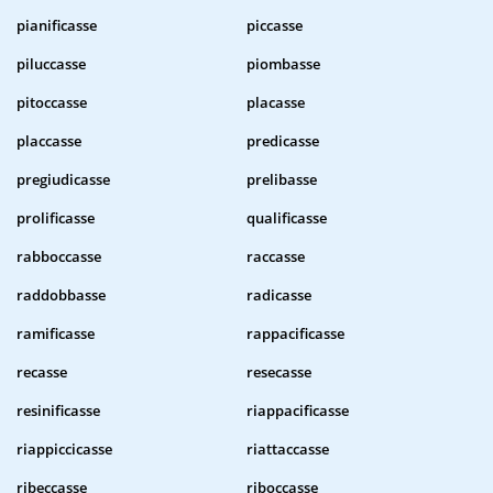
pianificasse
piccasse
piluccasse
piombasse
pitoccasse
placasse
placcasse
predicasse
pregiudicasse
prelibasse
prolificasse
qualificasse
rabboccasse
raccasse
raddobbasse
radicasse
ramificasse
rappacificasse
recasse
resecasse
resinificasse
riappacificasse
riappiccicasse
riattaccasse
ribeccasse
riboccasse