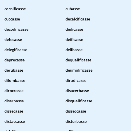
cornificasse
cubasse
cuccasse
decalcificasse
decodificasse
dedicasse
defecasse
deificasse
delegificasse
delibasse
deprecasse
dequalificasse
derubasse
deumidificasse
dilombasse
diradicasse
diroccasse
disacerbasse
diserbasse
disqualificasse
dissecasse
disseccasse
distaccasse
disturbasse