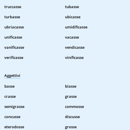
truccasse
tubasse
turbasse
ubicasse
ubriacasse
umidificasse
unificasse
vacasse
vanificasse
vendicasse
verificasse
vinificasse
Aggettivi
basse
biasse
crasse
grasse
semigrasse
commosse
concusse
discusse
eterodosse
grosse