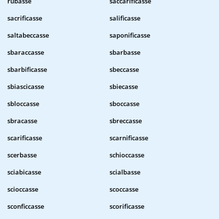
rubasse
saccarificasse
sacrificasse
salificasse
saltabeccasse
saponificasse
sbaraccasse
sbarbasse
sbarbificasse
sbeccasse
sbiascicasse
sbiecasse
sbloccasse
sboccasse
sbracasse
sbreccasse
scarificasse
scarnificasse
scerbasse
schioccasse
sciabicasse
scialbasse
scioccasse
scoccasse
sconficcasse
scorificasse