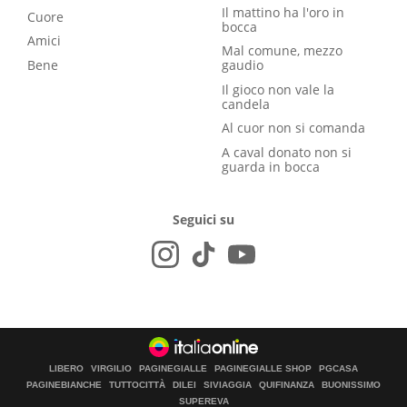
Il mattino ha l'oro in
Cuore
bocca
Amici
Mal comune, mezzo
Bene
gaudio
Il gioco non vale la
candela
Al cuor non si comanda
A caval donato non si
guarda in bocca
Seguici su
LIBERO
VIRGILIO
PAGINEGIALLE
PAGINEGIALLE SHOP
PGCASA
PAGINEBIANCHE
TUTTOCITTÀ
DILEI
SIVIAGGIA
QUIFINANZA
BUONISSIMO
SUPEREVA