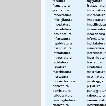
focatura
foggiatura
frangiatura
frastagliatu
graffiatura
imbarcatura
imboccatura
imbracatura
imbrigliatura
impaccatura
impeciatura
impellicciat
inamidatura
incamiciatur
inchiodatura
incocciatura
infiascatura
inforcatura
ingabbiatura
inghiaiatura
insabbiatura
insaccatura
intelaiatura
interlineatu
intrecciatura
inverniciatu
lapidatura
lasciatura
lisciatura
lucidatura
marchiatura
maschiatura
mercatura
mischiatura
morsicchiatura
mostreggiat
panicatura
pigiatura
pomiciatura
punteggiatu
rabboccatura
rabescatura
rammagliatura
rammendatu
ricalcatura
ricerchiatur