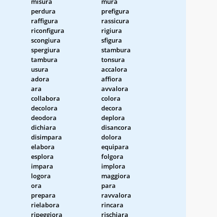
misura
mura
perdura
prefigura
raffigura
rassicura
riconfigura
rigiura
scongiura
sfigura
spergiura
stambura
tambura
tonsura
usura
accalora
adora
affiora
ara
avvalora
collabora
colora
decolora
decora
deodora
deplora
dichiara
disancora
disimpara
dolora
elabora
equipara
esplora
folgora
impara
implora
logora
maggiora
ora
para
prepara
ravvalora
rielabora
rincara
ripeggiora
rischiara