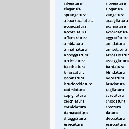
rilegatura
ripiegatura
slegatura
slogatura
sprangatura
vangatura
abborracciatura
accagliatura
acciaccatura
acciaiatura
accorciatura
accordatura
affumicatura
aggraffatura
ambiatura
amidatura
annaffiatura
annodatura
appoggiatura
arcosaldatu
arricciatura
assaggiatura
bacchiatura
bardatura
biforcatura
blindatura
bombatura
bordatura
bruciacchiatura
bruciatura
cadmiatura
cagliatura
capigliatura
cardatura
cerchiatura
chiodatura
corniciatura
creatura
damascatura
datura
diteggiatura
docciatura
erpicatura
essiccatura