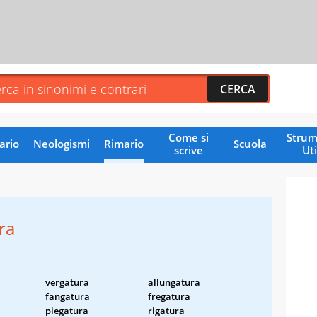
Come si
Strum
ario
Neologismi
Rimario
Scuola
scrive
Uti
ra
vergatura
allungatura
fangatura
fregatura
piegatura
rigatura