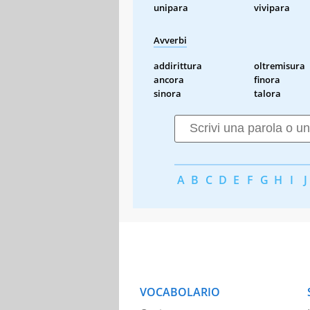
unipara
vivipara
Avverbi
addirittura
oltremisura
ancora
finora
sinora
talora
A
B
C
D
E
F
G
H
I
J
VOCABOLARIO