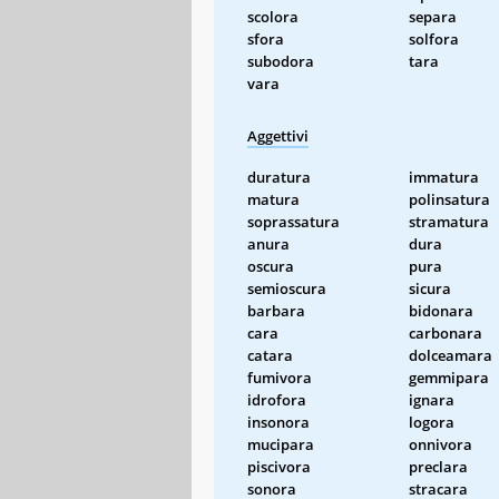
scolora
separa
sfora
solfora
subodora
tara
vara
Aggettivi
duratura
immatura
matura
polinsatura
soprassatura
stramatura
anura
dura
oscura
pura
semioscura
sicura
barbara
bidonara
cara
carbonara
catara
dolceamara
fumivora
gemmipara
idrofora
ignara
insonora
logora
mucipara
onnivora
piscivora
preclara
sonora
stracara