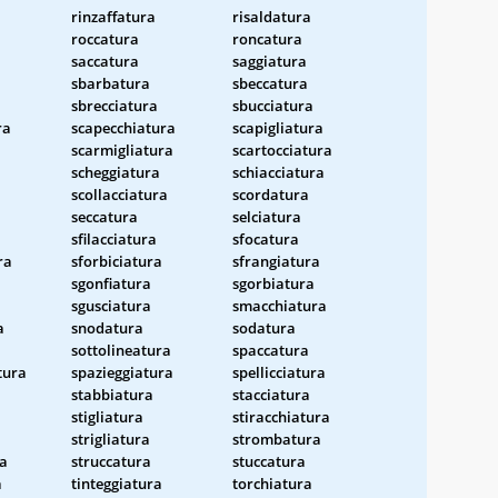
rinzaffatura
risaldatura
roccatura
roncatura
saccatura
saggiatura
sbarbatura
sbeccatura
sbrecciatura
sbucciatura
ra
scapecchiatura
scapigliatura
scarmigliatura
scartocciatura
scheggiatura
schiacciatura
scollacciatura
scordatura
seccatura
selciatura
sfilacciatura
sfocatura
ra
sforbiciatura
sfrangiatura
sgonfiatura
sgorbiatura
sgusciatura
smacchiatura
a
snodatura
sodatura
sottolineatura
spaccatura
tura
spazieggiatura
spellicciatura
stabbiatura
stacciatura
stigliatura
stiracchiatura
strigliatura
strombatura
ra
struccatura
stuccatura
a
tinteggiatura
torchiatura