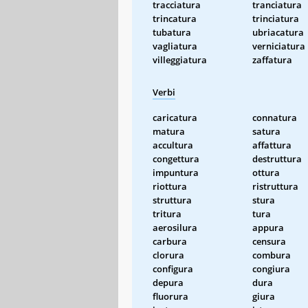
tracciatura
tranciatura
trincatura
trinciatura
tubatura
ubriacatura
vagliatura
verniciatura
villeggiatura
zaffatura
Verbi
caricatura
connatura
matura
satura
accultura
affattura
congettura
destruttura
impuntura
ottura
riottura
ristruttura
struttura
stura
tritura
tura
aerosilura
appura
carbura
censura
clorura
combura
configura
congiura
depura
dura
fluorura
giura