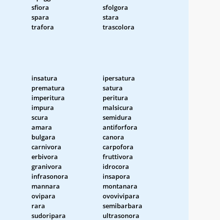
sfiora
sfolgora
spara
stara
trafora
trascolora
insatura
ipersatura
prematura
satura
imperitura
peritura
impura
malsicura
scura
semidura
amara
antiforfora
bulgara
canora
carnivora
carpofora
erbivora
fruttivora
granivora
idrocora
infrasonora
insapora
mannara
montanara
ovipara
ovovivipara
rara
semibarbara
sudoripara
ultrasonora