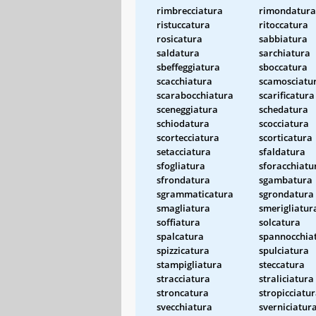
rimbrecciatura
rimondatura
ristuccatura
ritoccatura
rosicatura
sabbiatura
saldatura
sarchiatura
sbeffeggiatura
sboccatura
scacchiatura
scamosciatu
scarabocchiatura
scarificatura
sceneggiatura
schedatura
schiodatura
scocciatura
scortecciatura
scorticatura
setacciatura
sfaldatura
sfogliatura
sforacchiatu
sfrondatura
sgambatura
sgrammaticatura
sgrondatura
smagliatura
smerigliatur
soffiatura
solcatura
spalcatura
spannocchia
spizzicatura
spulciatura
stampigliatura
steccatura
stracciatura
straliciatura
stroncatura
stropicciatu
svecchiatura
sverniciatur