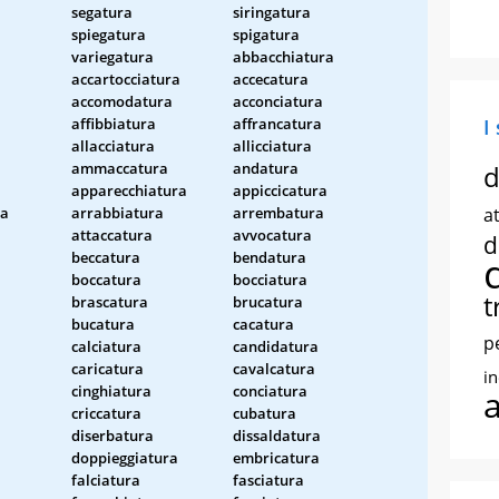
segatura
siringatura
spiegatura
spigatura
variegatura
abbacchiatura
accartocciatura
accecatura
accomodatura
acconciatura
affibbiatura
affrancatura
I
allacciatura
allicciatura
ammaccatura
andatura
d
apparecchiatura
appiccicatura
ra
arrabbiatura
arrembatura
at
attaccatura
avvocatura
d
beccatura
bendatura
boccatura
bocciatura
t
brascatura
brucatura
bucatura
cacatura
p
calciatura
candidatura
caricatura
cavalcatura
i
cinghiatura
conciatura
criccatura
cubatura
diserbatura
dissaldatura
doppieggiatura
embricatura
falciatura
fasciatura