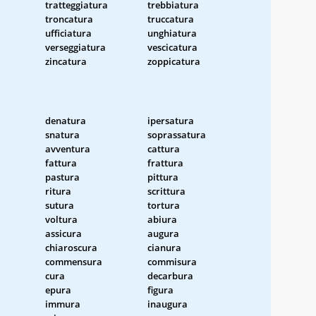
tratteggiatura
trebbiatura
troncatura
truccatura
ufficiatura
unghiatura
verseggiatura
vescicatura
zincatura
zoppicatura
denatura
ipersatura
snatura
soprassatura
avventura
cattura
fattura
frattura
pastura
pittura
ritura
scrittura
sutura
tortura
voltura
abiura
assicura
augura
chiaroscura
cianura
commensura
commisura
cura
decarbura
epura
figura
immura
inaugura