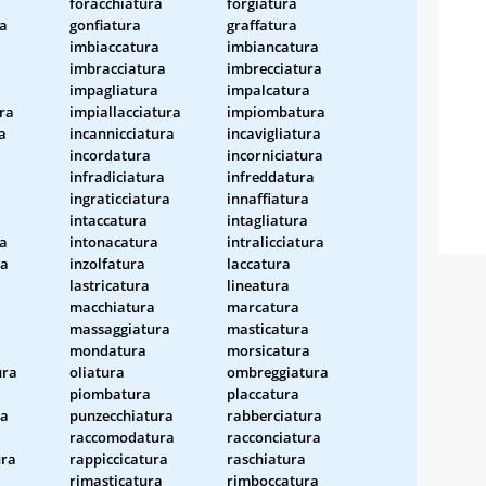
foracchiatura
forgiatura
ra
gonfiatura
graffatura
imbiaccatura
imbiancatura
imbracciatura
imbrecciatura
impagliatura
impalcatura
ura
impiallacciatura
impiombatura
a
incannicciatura
incavigliatura
incordatura
incorniciatura
infradiciatura
infreddatura
ingraticciatura
innaffiatura
intaccatura
intagliatura
ra
intonacatura
intralicciatura
ra
inzolfatura
laccatura
lastricatura
lineatura
macchiatura
marcatura
massaggiatura
masticatura
mondatura
morsicatura
ura
oliatura
ombreggiatura
piombatura
placcatura
ra
punzecchiatura
rabberciatura
raccomodatura
racconciatura
ra
rappiccicatura
raschiatura
a
rimasticatura
rimboccatura