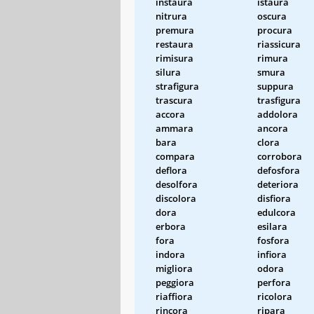
instaura
istaura
nitrura
oscura
premura
procura
restaura
riassicura
rimisura
rimura
silura
smura
strafigura
suppura
trascura
trasfigura
accora
addolora
ammara
ancora
bara
clora
compara
corrobora
deflora
defosfora
desolfora
deteriora
discolora
disfiora
dora
edulcora
erbora
esilara
fora
fosfora
indora
infiora
migliora
odora
peggiora
perfora
riaffiora
ricolora
rincora
ripara