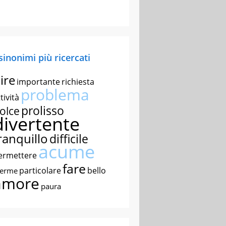
 sinonimi più ricercati
ire
importante
richiesta
problema
tività
prolisso
olce
divertente
ranquillo
difficile
acume
ermettere
fare
particolare
bello
nerme
amore
paura