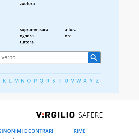
zoofora
soprammisura
allora
ognora
ora
tuttora
K
L
M
N
O
P
Q
R
S
T
U
V
W
X
Y
Z
SAPERE
SINONIMI E CONTRARI
RIME