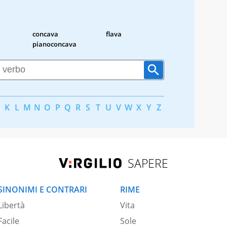
concava
flava
pianoconcava
K
L
M
N
O
P
Q
R
S
T
U
V
W
X
Y
Z
SAPERE
SINONIMI E CONTRARI
RIME
Libertà
Vita
Facile
Sole