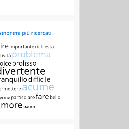
 sinonimi più ricercati
ire
importante
richiesta
problema
tività
prolisso
olce
divertente
ranquillo
difficile
acume
ermettere
fare
particolare
bello
nerme
amore
paura