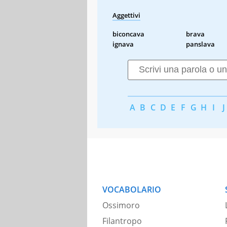
Aggettivi
biconcava
brava
ignava
panslava
A
B
C
D
E
F
G
H
I
J
VOCABOLARIO
Ossimoro
Filantropo