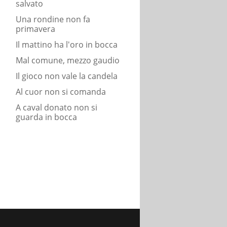
salvato
Una rondine non fa
primavera
Il mattino ha l'oro in bocca
Mal comune, mezzo gaudio
Il gioco non vale la candela
Al cuor non si comanda
A caval donato non si
guarda in bocca