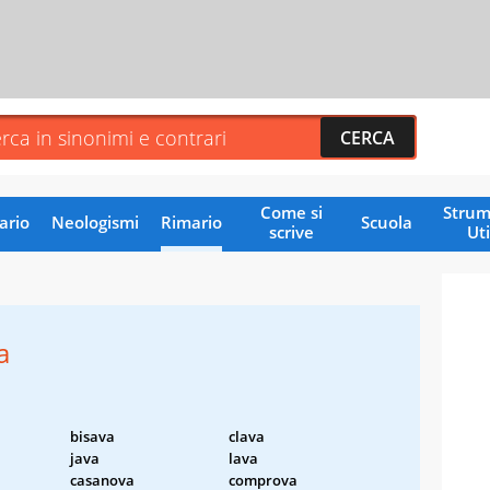
Come si
Strum
ario
Neologismi
Rimario
Scuola
scrive
Uti
a
bisava
clava
java
lava
casanova
comprova