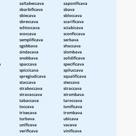
saltabeccava
saponificava
sbarbificava
sbava
sbiecava
sbloccava
sbreccava
scarificava
schioccava
sciabicava
scoccava
sconficcava
semplificava
serbava
sgobbava
shoccava
sindacava
slombava
snobbava
solidificava
a
spaccava
specificava
spiccicava
spiluccava
spregiudicava
squalificava
staccava
steccava
straboccava
straccava
stravaccava
strombava
tabaccava
taroccava
toccava
tonificava
trisecava
trombava
turbava
ubicava
unificava
vacava
verificava
vinificava