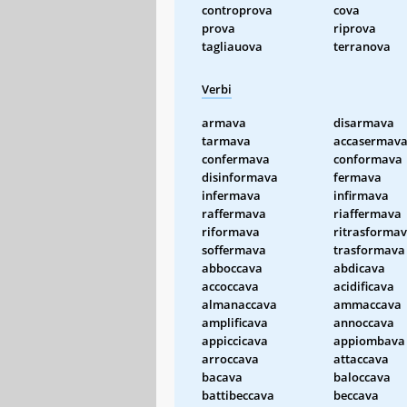
controprova
cova
prova
riprova
tagliauova
terranova
Verbi
armava
disarmava
tarmava
accasermav
confermava
conformava
disinformava
fermava
infermava
infirmava
raffermava
riaffermava
riformava
ritrasforma
soffermava
trasformava
abboccava
abdicava
accoccava
acidificava
almanaccava
ammaccava
amplificava
annoccava
appiccicava
appiombava
arroccava
attaccava
bacava
baloccava
battibeccava
beccava