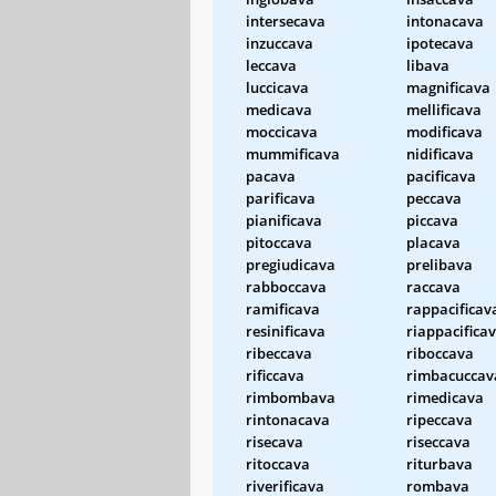
intersecava
intonacava
inzuccava
ipotecava
leccava
libava
luccicava
magnificava
medicava
mellificava
moccicava
modificava
mummificava
nidificava
pacava
pacificava
parificava
peccava
pianificava
piccava
pitoccava
placava
pregiudicava
prelibava
rabboccava
raccava
ramificava
rappacificav
resinificava
riappacifica
ribeccava
riboccava
rificcava
rimbacuccav
rimbombava
rimedicava
rintonacava
ripeccava
risecava
riseccava
ritoccava
riturbava
riverificava
rombava