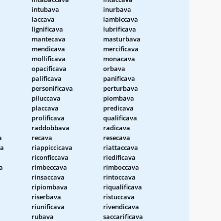
intubava
inurbava
laccava
lambiccava
lignificava
lubrificava
mantecava
masturbava
mendicava
mercificava
mollificava
monacava
opacificava
orbava
palificava
panificava
personificava
perturbava
piluccava
piombava
placcava
predicava
prolificava
qualificava
raddobbava
radicava
a
recava
resecava
va
riappiccicava
riattaccava
riconficcava
riedificava
a
rimbeccava
rimboccava
rinsaccava
rintoccava
ripiombava
riqualificava
riserbava
ristuccava
riunificava
rivendicava
rubava
saccarificava