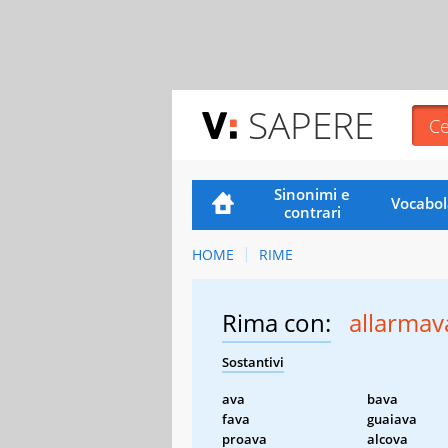
SAPERE
Sinonimi e
Vocabol
contrari
HOME
RIME
Rima con:
allarmav
Sostantivi
ava
bava
fava
guaiava
proava
alcova