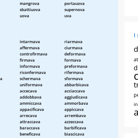
mangrova
portauova
sbattiuova
supernova
uova
uva
I
intarmava
riarmava
d
a
affermava
ciurmava
controfirmava
deformava
at
firmava
formava
informava
preformava
d
riconfermava
rifermava
va
schermava
sformava
t
uniformava
abbarbicava
accecava
acciaccava
p
addobbava
aggiudicava
ammiccava
ammorbava
i
appacificava
appiccava
arrecava
arrembava
attraccava
azzeccava
baraccava
barbificava
beneficava
biascicava