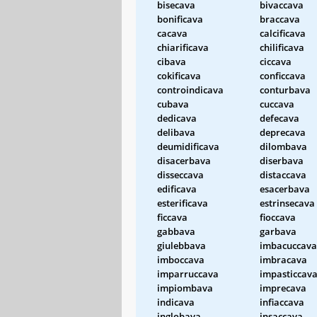
bisecava
bivaccava
bonificava
braccava
cacava
calcificava
chiarificava
chilificava
cibava
ciccava
cokificava
conficcava
controindicava
conturbava
cubava
cuccava
dedicava
defecava
delibava
deprecava
deumidificava
dilombava
disacerbava
diserbava
disseccava
distaccava
edificava
esacerbava
esterificava
estrinsecava
ficcava
fioccava
gabbava
garbava
giulebbava
imbacuccava
imboccava
imbracava
imparruccava
impasticcav
impiombava
imprecava
indicava
infiaccava
inglobava
insaccava