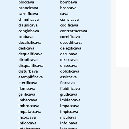
bloccava
bombava
brancicava
broccava
carnificava
cava
chimificava
ciancicava
claudicava
codificava
conglobava
contrattaccava
coobava
cornificava
decalcificava
decodificava
deificava
delegificava
dequalificava
derubava
diradicava
diroccava
disqualificava
dissecava
disturbava
dolcificava
esemplificava
essiccava
eterificava
fiaccava
flambava
fluidificava
gelificava
giudicava
imbeccava
imbiaccava
imbroccava
impaccava
a
impataccava
impiccava
incoccava
incubava
infioccava
infoibava
intabaccava
intaccava