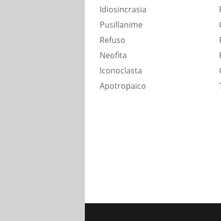
Idiosincrasia
Pusillanime
Refuso
Neofita
Iconoclasta
Apotropaico