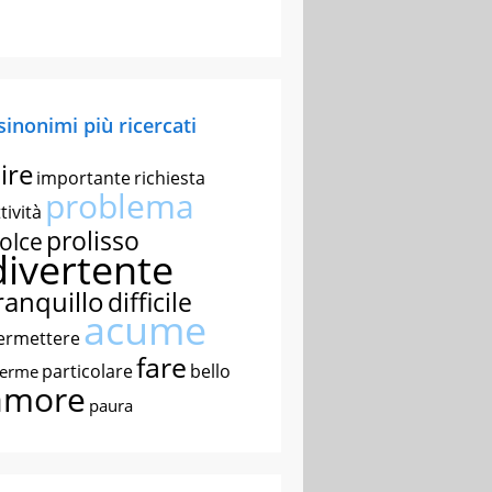
 sinonimi più ricercati
ire
importante
richiesta
problema
tività
prolisso
olce
divertente
ranquillo
difficile
acume
ermettere
fare
particolare
bello
nerme
amore
paura