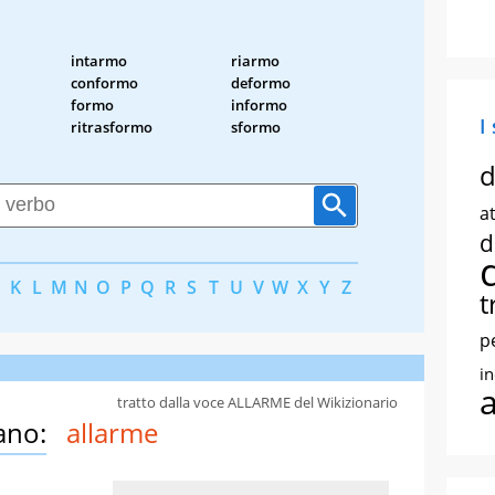
intarmo
riarmo
conformo
deformo
formo
informo
I
ritrasformo
sformo
d
at
d
K
L
M
N
O
P
Q
R
S
T
U
V
W
X
Y
Z
t
p
i
tratto dalla voce ALLARME del Wikizionario
ano:
allarme