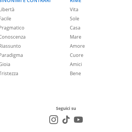
SINONIMI E CONTRARI
RIME
Libertà
Vita
Facile
Sole
Pragmatico
Casa
Conoscenza
Mare
Riassunto
Amore
Paradigma
Cuore
Gioia
Amici
Tristezza
Bene
Seguici su