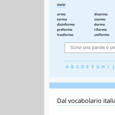
Verbi
armo
disarmo
tarmo
ciurmo
disinformo
dormo
preformo
riformo
trasformo
uniformo
A
B
C
D
E
F
G
H
I
J
Dal vocabolario itali