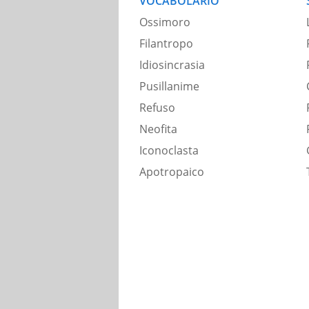
VOCABOLARIO
Ossimoro
Filantropo
Idiosincrasia
Pusillanime
Refuso
Neofita
Iconoclasta
Apotropaico