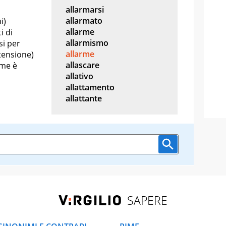
allarmarsi
allarmato
i)
allarme
i di
allarmismo
si per
allarme
tensione)
allascare
rme è
allativo
allattamento
allattante
SAPERE