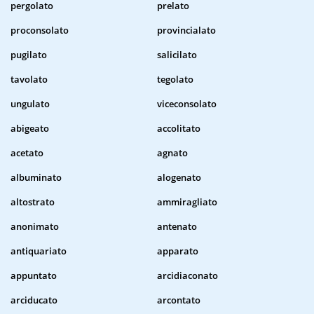
pergolato
prelato
proconsolato
provincialato
pugilato
salicilato
tavolato
tegolato
ungulato
viceconsolato
abigeato
accolitato
acetato
agnato
albuminato
alogenato
altostrato
ammiragliato
anonimato
antenato
antiquariato
apparato
appuntato
arcidiaconato
arciducato
arcontato