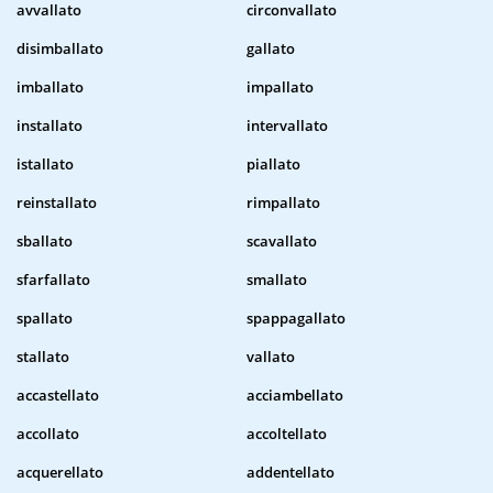
avvallato
circonvallato
disimballato
gallato
imballato
impallato
installato
intervallato
istallato
piallato
reinstallato
rimpallato
sballato
scavallato
sfarfallato
smallato
spallato
spappagallato
stallato
vallato
accastellato
acciambellato
accollato
accoltellato
acquerellato
addentellato