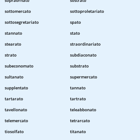
sopraornato
sostrato
sottomercato
sottoproletariato
sottosegretariato
spato
stannato
stato
stearato
straordinariato
strato
subdiaconato
subeconomato
substrato
sultanato
supermercato
supplentato
tannato
tartarato
tartrato
tavellonato
teleabbonato
telemercato
tetrarcato
tiosolfato
titanato