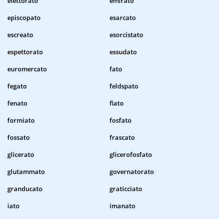
elettorato
emirato
episcopato
esarcato
escreato
esorcistato
espettorato
essudato
euromercato
fato
fegato
feldspato
fenato
fiato
formiato
fosfato
fossato
frascato
glicerato
glicerofosfato
glutammato
governatorato
granducato
graticciato
iato
imanato