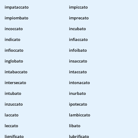
impataccato
impiccato
impiombato
imprecato
incoccato
incubato
indicato
infiaccato
infioccato
infoibato
inglobato
insaccato
intabaccato
intaccato
intersecato
intonacato
intubato
inurbato
inzuccato
ipotecato
laccato
lambiccato
leccato
libato
lignificato
lubrificato