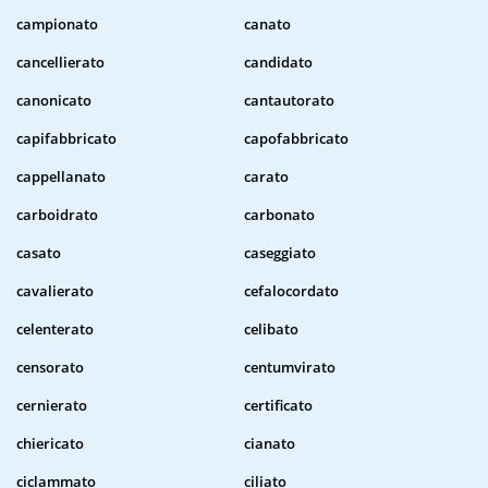
campionato
canato
cancellierato
candidato
canonicato
cantautorato
capifabbricato
capofabbricato
cappellanato
carato
carboidrato
carbonato
casato
caseggiato
cavalierato
cefalocordato
celenterato
celibato
censorato
centumvirato
cernierato
certificato
chiericato
cianato
ciclammato
ciliato