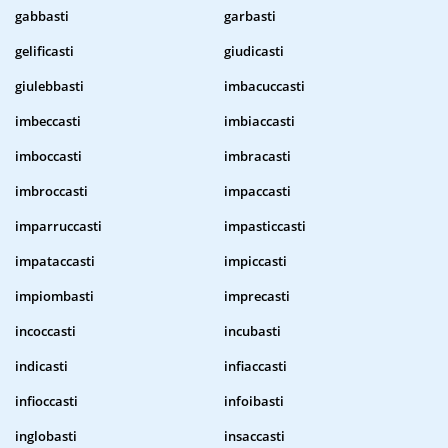
gabbasti
garbasti
gelificasti
giudicasti
giulebbasti
imbacuccasti
imbeccasti
imbiaccasti
imboccasti
imbracasti
imbroccasti
impaccasti
imparruccasti
impasticcasti
impataccasti
impiccasti
impiombasti
imprecasti
incoccasti
incubasti
indicasti
infiaccasti
infioccasti
infoibasti
inglobasti
insaccasti