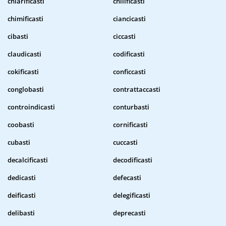
chiarificasti
chilificasti
chimificasti
ciancicasti
cibasti
ciccasti
claudicasti
codificasti
cokificasti
conficcasti
conglobasti
contrattaccasti
controindicasti
conturbasti
coobasti
cornificasti
cubasti
cuccasti
decalcificasti
decodificasti
dedicasti
defecasti
deificasti
delegificasti
delibasti
deprecasti