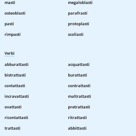
masti
megaloblasti
osteoblasti
parafrasti
pasti
protoplasti
rimpasti
scoliasti
Verbi
abburattasti
acquattasti
bistrattasti
burattasti
contattasti
contrattasti
incravattasti
maltrattasti
ovattasti
pretrattasti
ricontattasti
ritrattasti
trattasti
abbittasti