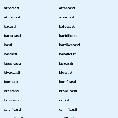
arroccasti
attaccasti
attraccasti
azzeccasti
bacasti
baloccasti
baraccasti
barbificasti
basti
battibeccasti
beccasti
beneficasti
biascicasti
bisecasti
bivaccasti
bloccasti
bombasti
bonificasti
braccasti
brancicasti
broccasti
cacasti
calcificasti
carnificasti