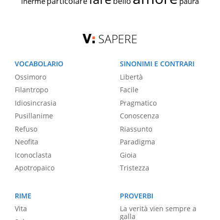
particolare
bello
inerme
paura
SAPERE
VOCABOLARIO
SINONIMI E CONTRARI
Ossimoro
Libertà
Filantropo
Facile
Idiosincrasia
Pragmatico
Pusillanime
Conoscenza
Refuso
Riassunto
Neofita
Paradigma
Iconoclasta
Gioia
Apotropaico
Tristezza
RIME
PROVERBI
Vita
La verità vien sempre a
galla