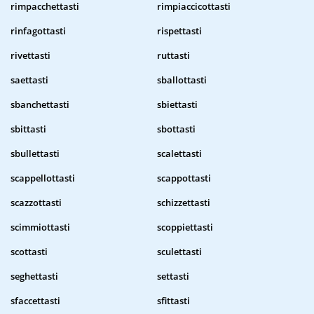
rimpacchettasti
rimpiaccicottasti
rinfagottasti
rispettasti
rivettasti
ruttasti
saettasti
sballottasti
sbanchettasti
sbiettasti
sbittasti
sbottasti
sbullettasti
scalettasti
scappellottasti
scappottasti
scazzottasti
schizzettasti
scimmiottasti
scoppiettasti
scottasti
sculettasti
seghettasti
settasti
sfaccettasti
sfittasti