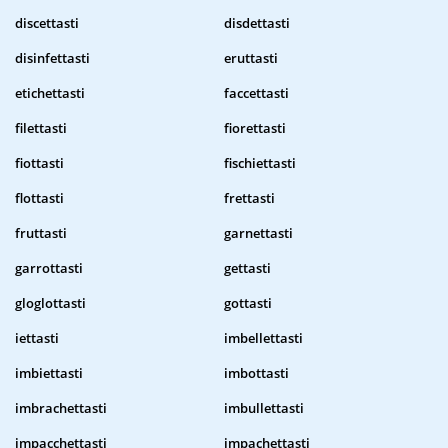
discettasti
disdettasti
disinfettasti
eruttasti
etichettasti
faccettasti
filettasti
fiorettasti
fiottasti
fischiettasti
flottasti
frettasti
fruttasti
garnettasti
garrottasti
gettasti
gloglottasti
gottasti
iettasti
imbellettasti
imbiettasti
imbottasti
imbrachettasti
imbullettasti
impacchettasti
impachettasti