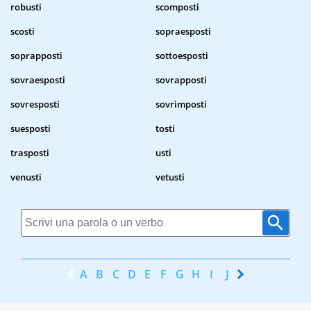
robusti
scomposti
scosti
sopraesposti
soprapposti
sottoesposti
sovraesposti
sovrapposti
sovresposti
sovrimposti
suesposti
tosti
trasposti
usti
venusti
vetusti
A
B
C
D
E
F
G
H
I
J
K
L
M
N