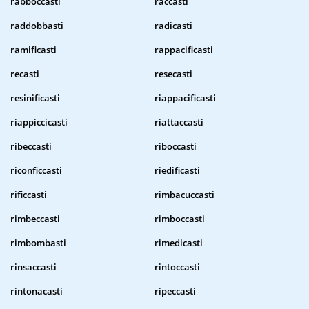
rabboccasti
raccasti
raddobbasti
radicasti
ramificasti
rappacificasti
recasti
resecasti
resinificasti
riappacificasti
riappiccicasti
riattaccasti
ribeccasti
riboccasti
riconficcasti
riedificasti
rificcasti
rimbacuccasti
rimbeccasti
rimboccasti
rimbombasti
rimedicasti
rinsaccasti
rintoccasti
rintonacasti
ripeccasti