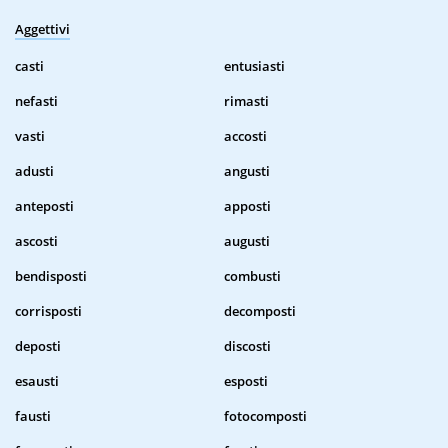
Aggettivi
casti
entusiasti
nefasti
rimasti
vasti
accosti
adusti
angusti
anteposti
apposti
ascosti
augusti
bendisposti
combusti
corrisposti
decomposti
deposti
discosti
esausti
esposti
fausti
fotocomposti