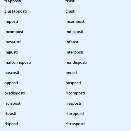
frapposti
frusti
giustapposti
giusti
imposti
incombusti
incomposti
indisposti
inesausti
infausti
ingiusti
interposti
malcorrisposti
maldisposti
nascosti
onusti
opposti
posposti
predisposti
ricomposti
ridisposti
riesposti
riposti
riproposti
risposti
ritrasposti