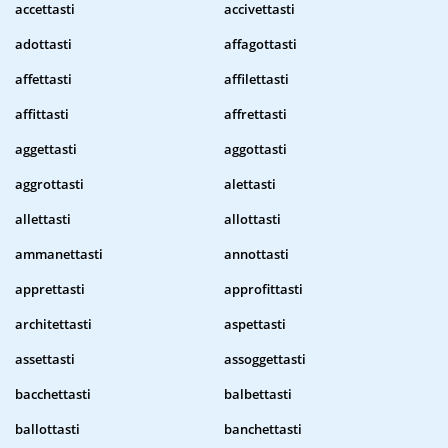
accettasti
accivettasti
adottasti
affagottasti
affettasti
affilettasti
affittasti
affrettasti
aggettasti
aggottasti
aggrottasti
alettasti
allettasti
allottasti
ammanettasti
annottasti
apprettasti
approfittasti
architettasti
aspettasti
assettasti
assoggettasti
bacchettasti
balbettasti
ballottasti
banchettasti