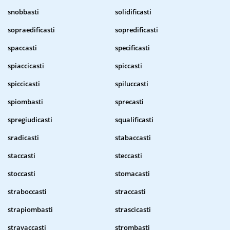
snobbasti
solidificasti
sopraedificasti
sopredificasti
spaccasti
specificasti
spiaccicasti
spiccasti
spiccicasti
spiluccasti
spiombasti
sprecasti
spregiudicasti
squalificasti
sradicasti
stabaccasti
staccasti
steccasti
stoccasti
stomacasti
straboccasti
straccasti
strapiombasti
strascicasti
stravaccasti
strombasti