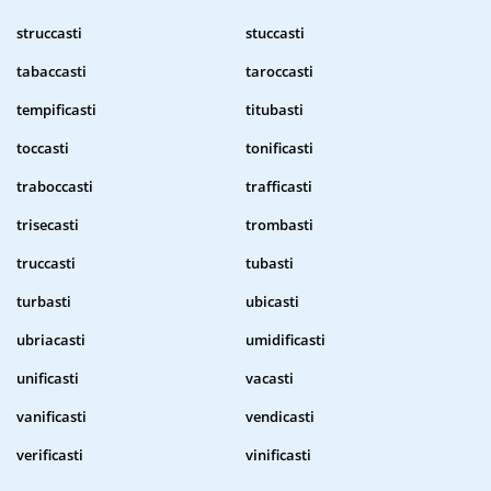
struccasti
stuccasti
tabaccasti
taroccasti
tempificasti
titubasti
toccasti
tonificasti
traboccasti
trafficasti
trisecasti
trombasti
truccasti
tubasti
turbasti
ubicasti
ubriacasti
umidificasti
unificasti
vacasti
vanificasti
vendicasti
verificasti
vinificasti