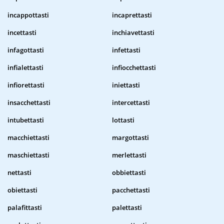
incappottasti
incaprettasti
incettasti
inchiavettasti
infagottasti
infettasti
infialettasti
infiocchettasti
infiorettasti
iniettasti
insacchettasti
intercettasti
intubettasti
lottasti
macchiettasti
margottasti
maschiettasti
merlettasti
nettasti
obbiettasti
obiettasti
pacchettasti
palafittasti
palettasti