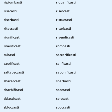
ripiombasti
riqualificasti
risecasti
riseccasti
riserbasti
ristuccasti
ritoccasti
riturbasti
riunificasti
rivendicasti
riverificasti
rombasti
rubasti
saccarificasti
sacrificasti
salificasti
saltabeccasti
saponificasti
sbaraccasti
sbarbasti
sbarbificasti
sbeccasti
sbiascicasti
sbiecasti
sbloccasti
sboccasti