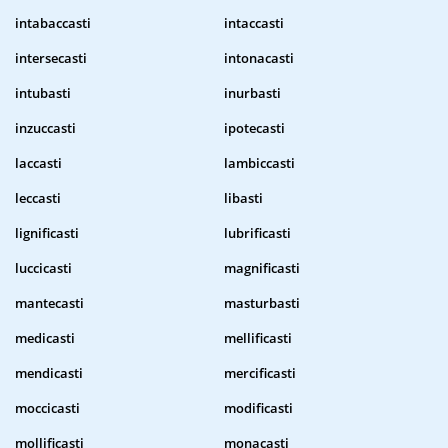
intabaccasti
intaccasti
intersecasti
intonacasti
intubasti
inurbasti
inzuccasti
ipotecasti
laccasti
lambiccasti
leccasti
libasti
lignificasti
lubrificasti
luccicasti
magnificasti
mantecasti
masturbasti
medicasti
mellificasti
mendicasti
mercificasti
moccicasti
modificasti
mollificasti
monacasti