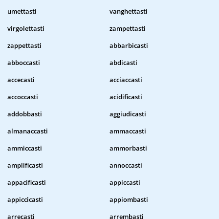
umettasti
vanghettasti
virgolettasti
zampettasti
zappettasti
abbarbicasti
abboccasti
abdicasti
accecasti
acciaccasti
accoccasti
acidificasti
addobbasti
aggiudicasti
almanaccasti
ammaccasti
ammiccasti
ammorbasti
amplificasti
annoccasti
appacificasti
appiccasti
appiccicasti
appiombasti
arrecasti
arrembasti