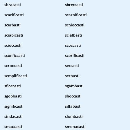
sbracasti
sbreccasti
scarificasti
scarnificasti
scerbasti
schioccasti
sciabicasti
scialbasti
scioccasti
scoccasti
sconficcasti
scorificasti
scroccasti
seccasti
semplificasti
serbasti
sfioccasti
sgambasti
sgobbasti
shoccasti
significasti
sillabasti
sindacasti
slombasti
smaccasti
smonacasti