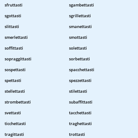
sfruttasti
sgambettasti
sgottasti
sgrillettasti
slittasti
smanettasti
smerlettasti
smottasti
soffittasti
solettasti
sopraggittasti
sorbettasti
sospettasti
spacchettasti
spettasti
spezzettasti
stellettasti
stilettasti
strombettasti
subaffittasti
svettasti
tacchettasti
ticchettasti
traghettasti
tragittasti
trottasti