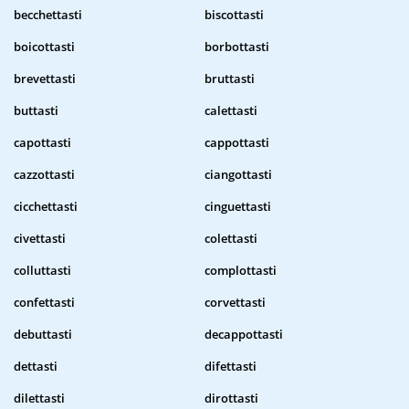
becchettasti
biscottasti
boicottasti
borbottasti
brevettasti
bruttasti
buttasti
calettasti
capottasti
cappottasti
cazzottasti
ciangottasti
cicchettasti
cinguettasti
civettasti
colettasti
colluttasti
complottasti
confettasti
corvettasti
debuttasti
decappottasti
dettasti
difettasti
dilettasti
dirottasti