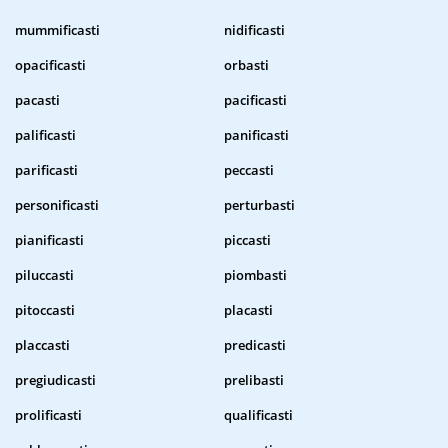
mummificasti
nidificasti
opacificasti
orbasti
pacasti
pacificasti
palificasti
panificasti
parificasti
peccasti
personificasti
perturbasti
pianificasti
piccasti
piluccasti
piombasti
pitoccasti
placasti
placcasti
predicasti
pregiudicasti
prelibasti
prolificasti
qualificasti