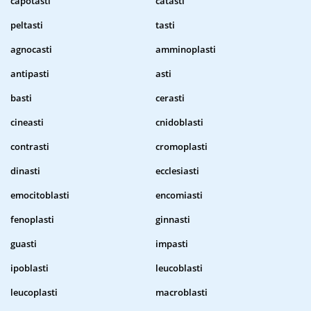
capotasti
catasti
peltasti
tasti
agnocasti
amminoplasti
antipasti
asti
basti
cerasti
cineasti
cnidoblasti
contrasti
cromoplasti
dinasti
ecclesiasti
emocitoblasti
encomiasti
fenoplasti
ginnasti
guasti
impasti
ipoblasti
leucoblasti
leucoplasti
macroblasti