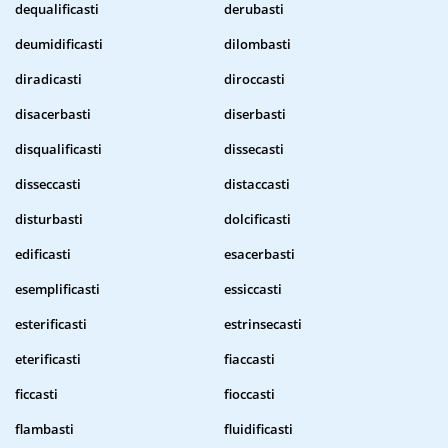
dequalificasti
derubasti
deumidificasti
dilombasti
diradicasti
diroccasti
disacerbasti
diserbasti
disqualificasti
dissecasti
disseccasti
distaccasti
disturbasti
dolcificasti
edificasti
esacerbasti
esemplificasti
essiccasti
esterificasti
estrinsecasti
eterificasti
fiaccasti
ficcasti
fioccasti
flambasti
fluidificasti