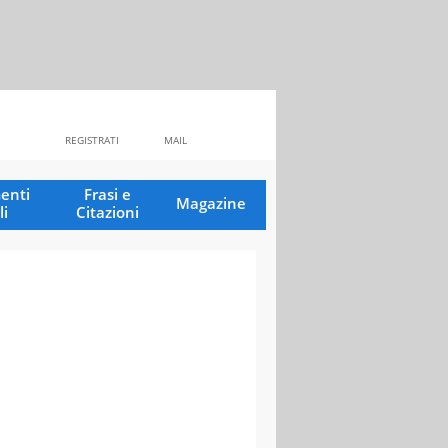
REGISTRATI
MAIL
enti
Frasi e
Magazine
li
Citazioni