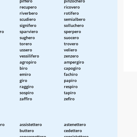
piffero
pinzochero
recupero
ricovero
riverbero
rotifero
scudiero
semialbero
signifero
solluchero
ro
sparviero
sperpero
sughero
suocero
torero
trovero
ussero
veliero
vessilifero
zenzero
agropiro
ampergiro
biro
capogiro
emiro
fachiro
giro
papiro
raggiro
respiro
sospiro
tapiro
zaffiro
zefiro
ero
assistettero
astenettero
buttero
cedettero
concernettero
consistettero