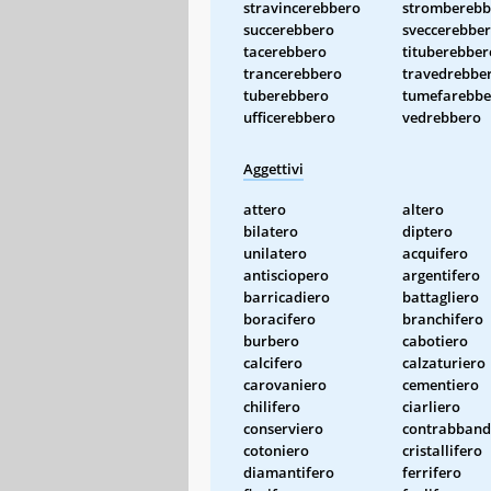
stravincerebbero
stromberebb
succerebbero
sveccerebbe
tacerebbero
tituberebber
trancerebbero
travedrebbe
tuberebbero
tumefarebbe
ufficerebbero
vedrebbero
Aggettivi
attero
altero
bilatero
diptero
unilatero
acquifero
antisciopero
argentifero
barricadiero
battagliero
boracifero
branchifero
burbero
cabotiero
calcifero
calzaturiero
carovaniero
cementiero
chilifero
ciarliero
conserviero
contrabband
cotoniero
cristallifero
diamantifero
ferrifero