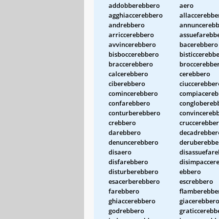
addobberebbero
aero
agghiaccerebbero
allaccerebbe
andrebbero
annuncerebb
arriccerebbero
assuefarebb
avvincerebbero
bacerebbero
bisboccerebbero
bisticcerebb
braccerebbero
broccerebbe
calcerebbero
cerebbero
ciberebbero
ciuccerebber
comincerebbero
compiacereb
confarebbero
conglobereb
conturberebbero
convincereb
crebbero
cruccerebbe
darebbero
decadrebber
denuncerebbero
deruberebbe
disaero
disassuefar
disfarebbero
disimpaccer
disturberebbero
ebbero
esacerberebbero
escrebbero
farebbero
flamberebbe
ghiaccerebbero
giacerebber
godrebbero
graticcerebb