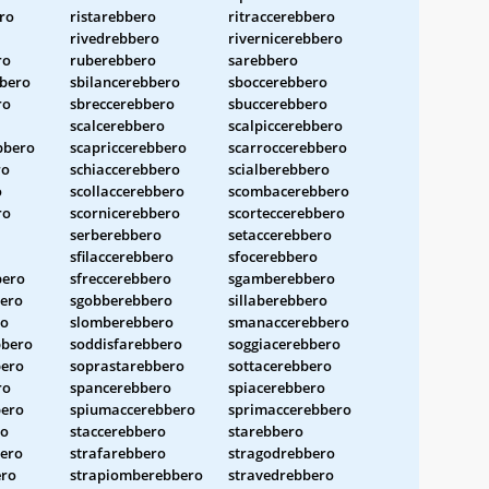
ro
ristarebbero
ritraccerebbero
rivedrebbero
rivernicerebbero
ro
ruberebbero
sarebbero
bbero
sbilancerebbero
sboccerebbero
ro
sbreccerebbero
sbuccerebbero
scalcerebbero
scalpiccerebbero
bbero
scapriccerebbero
scarroccerebbero
ro
schiaccerebbero
scialberebbero
o
scollaccerebbero
scombacerebbero
ro
scornicerebbero
scorteccerebbero
serberebbero
setaccerebbero
sfilaccerebbero
sfocerebbero
bero
sfreccerebbero
sgamberebbero
bero
sgobberebbero
sillaberebbero
ro
slomberebbero
smanaccerebbero
bbero
soddisfarebbero
soggiacerebbero
bero
soprastarebbero
sottacerebbero
ro
spancerebbero
spiacerebbero
ero
spiumaccerebbero
sprimaccerebbero
ro
staccerebbero
starebbero
bero
strafarebbero
stragodrebbero
ero
strapiomberebbero
stravedrebbero