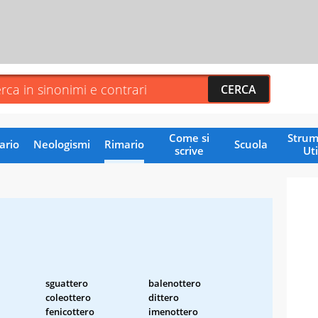
Come si
Strum
ario
Neologismi
Rimario
Scuola
scrive
Uti
sguattero
balenottero
coleottero
dittero
fenicottero
imenottero