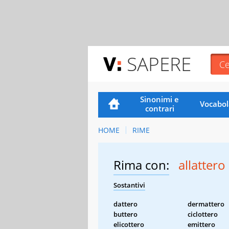
SAPERE
Sinonimi e
Vocabol
contrari
HOME
RIME
Rima con:
allattero
Sostantivi
dattero
dermattero
buttero
ciclottero
elicottero
emittero