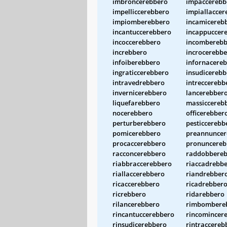
imbroncerebbero
impaccerebb
impelliccerebbero
impiallaccer
impiomberebbero
incamicereb
incantuccerebbero
incappuccer
incoccerebbero
incomberebb
increbbero
incrocerebb
infoiberebbero
infornacere
ingraticcerebbero
insudicerebb
intravedrebbero
intreccerebb
invernicerebbero
lancerebber
liquefarebbero
massiccereb
nocerebbero
officerebber
perturberebbero
pesticcerebb
pomicerebbero
preannuncer
procaccerebbero
pronuncereb
racconcerebbero
raddobbere
riabbraccerebbero
riaccadrebb
riallaccerebbero
riandrebber
ricaccerebbero
ricadrebber
ricrebbero
ridarebbero
rilancerebbero
rimbombere
rincantuccerebbero
rincomincer
rinsudicerebbero
rintraccereb