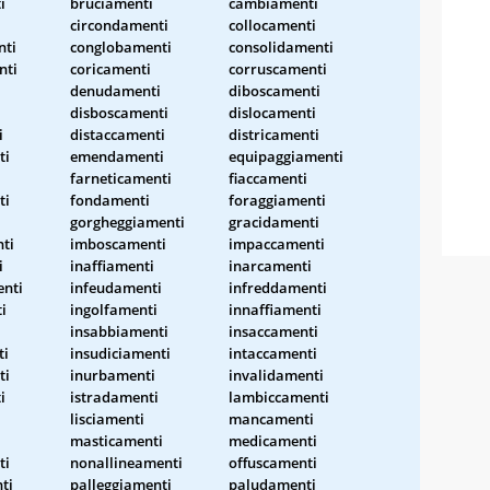
i
bruciamenti
cambiamenti
circondamenti
collocamenti
nti
conglobamenti
consolidamenti
nti
coricamenti
corruscamenti
i
denudamenti
diboscamenti
i
disboscamenti
dislocamenti
i
distaccamenti
districamenti
ti
emendamenti
equipaggiamenti
farneticamenti
fiaccamenti
ti
fondamenti
foraggiamenti
gorgheggiamenti
gracidamenti
ti
imboscamenti
impaccamenti
i
inaffiamenti
inarcamenti
enti
infeudamenti
infreddamenti
i
ingolfamenti
innaffiamenti
insabbiamenti
insaccamenti
ti
insudiciamenti
intaccamenti
ti
inurbamenti
invalidamenti
i
istradamenti
lambiccamenti
lisciamenti
mancamenti
masticamenti
medicamenti
ti
nonallineamenti
offuscamenti
ti
palleggiamenti
paludamenti