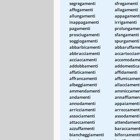
segregamenti
sfregamenti
affogamenti
allagamenti
allungamenti
appagament
inappagamenti
irrigamenti
pagamenti
prolungamen
prosciugamenti
sfangamenti
soggiogamenti
spurgamenti
abbarbicamenti
abbaruffame
abbracciamenti
accartocciam
acciaccamenti
accomodame
addobbamenti
addomestica
affaticamenti
affidamenti
affrancamenti
affumicamen
albeggiamenti
allacciament
ammendamenti
ammiccamen
andamenti
annaffiamen
annodamenti
appaiamenti
arricciamenti
arroccament
associamenti
assodamenti
attaccamenti
attendament
azzuffamenti
baraccament
biancheggiamenti
biforcamenti