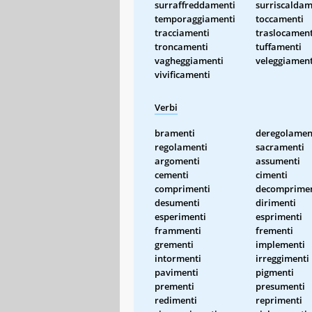
surraffreddamenti
surriscaldam
temporaggiamenti
toccamenti
tracciamenti
traslocament
troncamenti
tuffamenti
vagheggiamenti
veleggiament
vivificamenti
Verbi
bramenti
deregolamen
regolamenti
sacramenti
argomenti
assumenti
cementi
cimenti
comprimenti
decomprimen
desumenti
dirimenti
esperimenti
esprimenti
frammenti
frementi
grementi
implementi
intormenti
irreggimenti
pavimenti
pigmenti
prementi
presumenti
redimenti
reprimenti