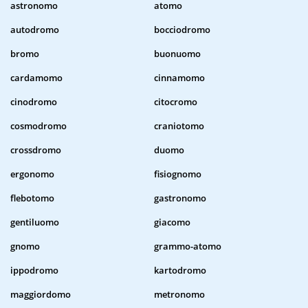
astronomo
atomo
autodromo
bocciodromo
bromo
buonuomo
cardamomo
cinnamomo
cinodromo
citocromo
cosmodromo
craniotomo
crossdromo
duomo
ergonomo
fisiognomo
flebotomo
gastronomo
gentiluomo
giacomo
gnomo
grammo-atomo
ippodromo
kartodromo
maggiordomo
metronomo