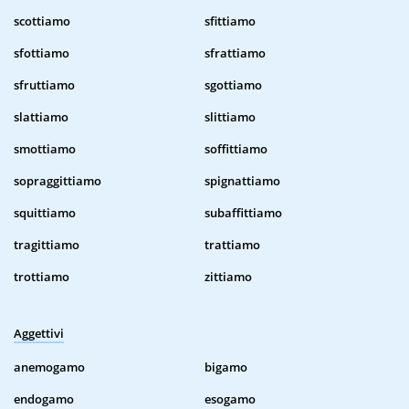
scottiamo
sfittiamo
sfottiamo
sfrattiamo
sfruttiamo
sgottiamo
slattiamo
slittiamo
smottiamo
soffittiamo
sopraggittiamo
spignattiamo
squittiamo
subaffittiamo
tragittiamo
trattiamo
trottiamo
zittiamo
Aggettivi
anemogamo
bigamo
endogamo
esogamo