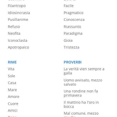
Filantropo
Facile
Idiosincrasia
Pragmatico
Pusillanime
Conoscenza
Refuso
Riassunto
Neofita
Paradigma
Iconoclasta
Gioia
Apotropaico
Tristezza
RIME
PROVERBI
Vita
La verità vien sempre a
galla
Sole
Uomo avvisato, mezzo
Casa
salvato
Mare
Una rondine non fa
primavera
Amore
Il mattino ha l'oro in
Cuore
bocca
Amici
Mal comune, mezzo