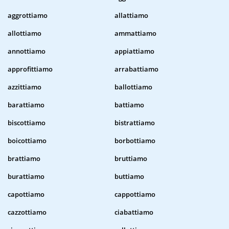
aggrottiamo
allattiamo
allottiamo
ammattiamo
annottiamo
appiattiamo
approfittiamo
arrabattiamo
azzittiamo
ballottiamo
barattiamo
battiamo
biscottiamo
bistrattiamo
boicottiamo
borbottiamo
brattiamo
bruttiamo
burattiamo
buttiamo
capottiamo
cappottiamo
cazzottiamo
ciabattiamo