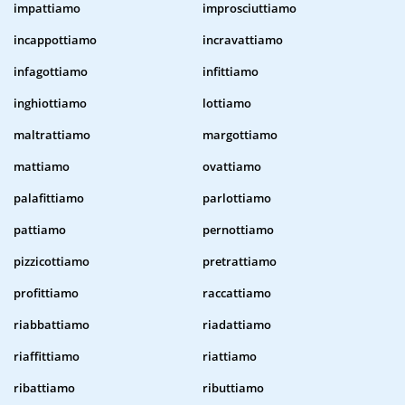
impattiamo
improsciuttiamo
incappottiamo
incravattiamo
infagottiamo
infittiamo
inghiottiamo
lottiamo
maltrattiamo
margottiamo
mattiamo
ovattiamo
palafittiamo
parlottiamo
pattiamo
pernottiamo
pizzicottiamo
pretrattiamo
profittiamo
raccattiamo
riabbattiamo
riadattiamo
riaffittiamo
riattiamo
ribattiamo
ributtiamo