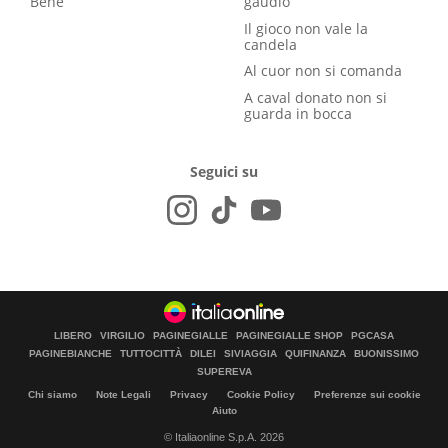
Bene
gaudio
Il gioco non vale la
candela
Al cuor non si comanda
A caval donato non si
guarda in bocca
Seguici su
LIBERO
VIRGILIO
PAGINEGIALLE
PAGINEGIALLE SHOP
PGCASA
PAGINEBIANCHE
TUTTOCITTÀ
DILEI
SIVIAGGIA
QUIFINANZA
BUONISSIMO
SUPEREVA
Chi siamo
Note Legali
Privacy
Cookie Policy
Preferenze sui cookie
Aiuto
© Italiaonline S.p.A. 2026