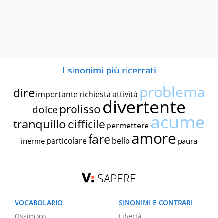
I sinonimi più ricercati
problema
dire
importante
richiesta
attività
divertente
prolisso
dolce
acume
tranquillo
difficile
permettere
amore
fare
particolare
bello
inerme
paura
SAPERE
VOCABOLARIO
SINONIMI E CONTRARI
Ossimoro
Libertà