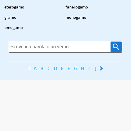
eterogamo
fanerogamo
gramo
monogamo
omogamo
A
B
C
D
E
F
G
H
I
J
K
L
M
N