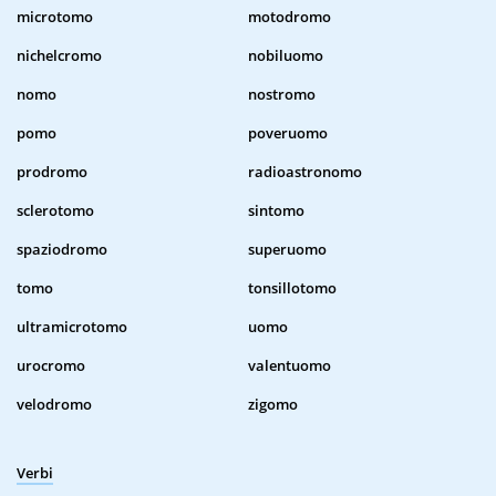
microtomo
motodromo
nichelcromo
nobiluomo
nomo
nostromo
pomo
poveruomo
prodromo
radioastronomo
sclerotomo
sintomo
spaziodromo
superuomo
tomo
tonsillotomo
ultramicrotomo
uomo
urocromo
valentuomo
velodromo
zigomo
Verbi