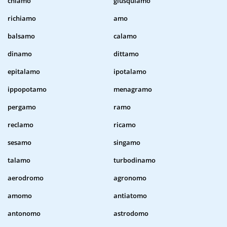
chiamo
giusquiamo
richiamo
amo
balsamo
calamo
dinamo
dittamo
epitalamo
ipotalamo
ippopotamo
menagramo
pergamo
ramo
reclamo
ricamo
sesamo
singamo
talamo
turbodinamo
aerodromo
agronomo
amomo
antiatomo
antonomo
astrodomo