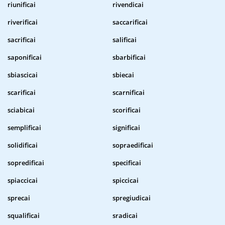
riunificai
rivendicai
riverificai
saccarificai
sacrificai
salificai
saponificai
sbarbificai
sbiascicai
sbiecai
scarificai
scarnificai
sciabicai
scorificai
semplificai
significai
solidificai
sopraedificai
sopredificai
specificai
spiaccicai
spiccicai
sprecai
spregiudicai
squalificai
sradicai