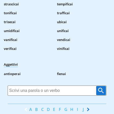
strascicai
tempificai
tonificai
trafficai
trisecai
ubicai
umidificai
unificai
vanificai
vendicai
verificai
vinificai
Aggettivi
antioperai
fienai
A
B
C
D
E
F
G
H
I
J
K
L
M
N