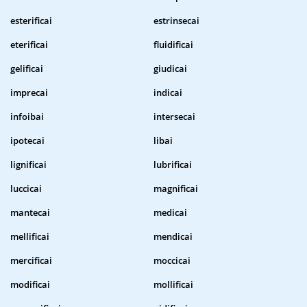
esterificai
estrinsecai
eterificai
fluidificai
gelificai
giudicai
imprecai
indicai
infoibai
intersecai
ipotecai
libai
lignificai
lubrificai
luccicai
magnificai
mantecai
medicai
mellificai
mendicai
mercificai
moccicai
modificai
mollificai