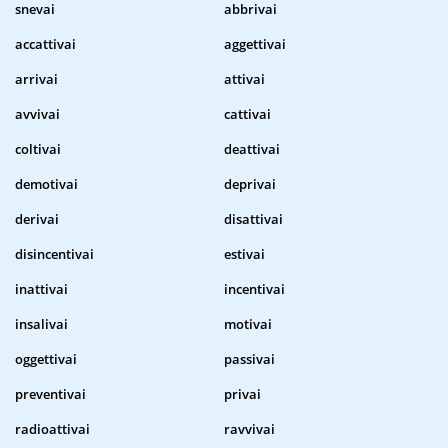
snevai
abbrivai
accattivai
aggettivai
arrivai
attivai
avvivai
cattivai
coltivai
deattivai
demotivai
deprivai
derivai
disattivai
disincentivai
estivai
inattivai
incentivai
insalivai
motivai
oggettivai
passivai
preventivai
privai
radioattivai
ravvivai