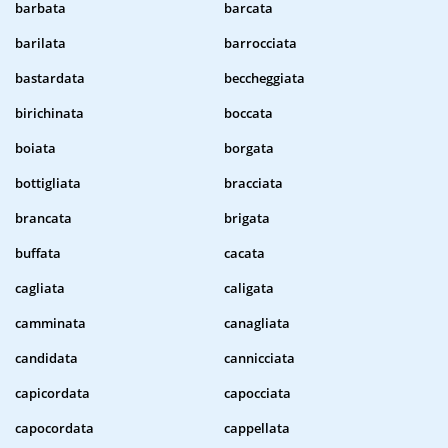
barbata
barcata
barilata
barrocciata
bastardata
beccheggiata
birichinata
boccata
boiata
borgata
bottigliata
bracciata
brancata
brigata
buffata
cacata
cagliata
caligata
camminata
canagliata
candidata
cannicciata
capicordata
capocciata
capocordata
cappellata