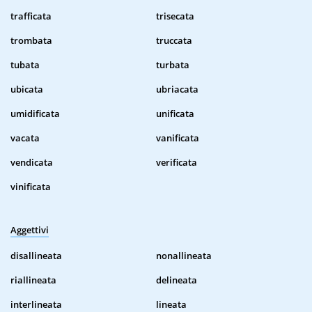
trafficata
trisecata
trombata
truccata
tubata
turbata
ubicata
ubriacata
umidificata
unificata
vacata
vanificata
vendicata
verificata
vinificata
Aggettivi
disallineata
nonallineata
riallineata
delineata
interlineata
lineata