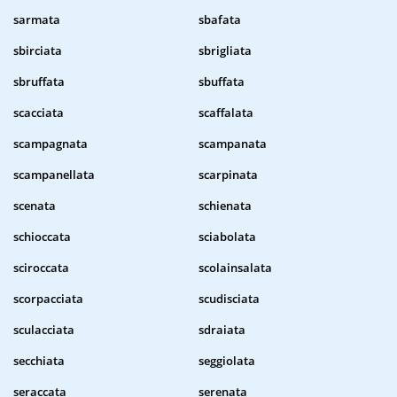
sarmata
sbafata
sbirciata
sbrigliata
sbruffata
sbuffata
scacciata
scaffalata
scampagnata
scampanata
scampanellata
scarpinata
scenata
schienata
schioccata
sciabolata
sciroccata
scolainsalata
scorpacciata
scudisciata
sculacciata
sdraiata
secchiata
seggiolata
seraccata
serenata