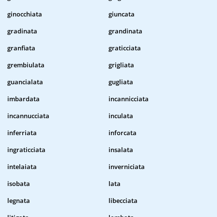
ginocchiata
giuncata
gradinata
grandinata
granfiata
graticciata
grembiulata
grigliata
guancialata
gugliata
imbardata
incannicciata
incannucciata
inculata
inferriata
inforcata
ingraticciata
insalata
intelaiata
inverniciata
isobata
lata
legnata
libecciata