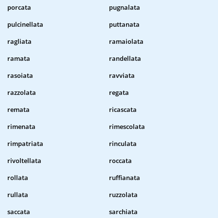
porcata
pugnalata
pulcinellata
puttanata
ragliata
ramaiolata
ramata
randellata
rasoiata
ravviata
razzolata
regata
remata
ricascata
rimenata
rimescolata
rimpatriata
rinculata
rivoltellata
roccata
rollata
ruffianata
rullata
ruzzolata
saccata
sarchiata