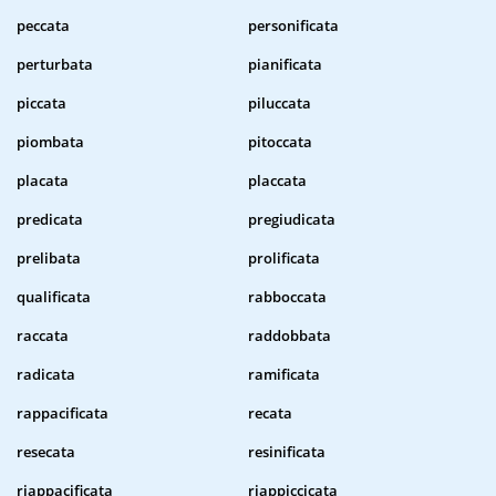
peccata
personificata
perturbata
pianificata
piccata
piluccata
piombata
pitoccata
placata
placcata
predicata
pregiudicata
prelibata
prolificata
qualificata
rabboccata
raccata
raddobbata
radicata
ramificata
rappacificata
recata
resecata
resinificata
riappacificata
riappiccicata