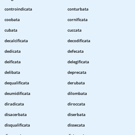
controindicata
conturbata
coobata
cornificata
cubata
cuccata
decalcificata
decodificata
dedicata
defecata
deificata
delegificata
delibata
deprecata
dequalificata
derubata
deumidificata
dilombata
diradicata
diroccata
disacerbata
diserbata
disqualificata
dissecata