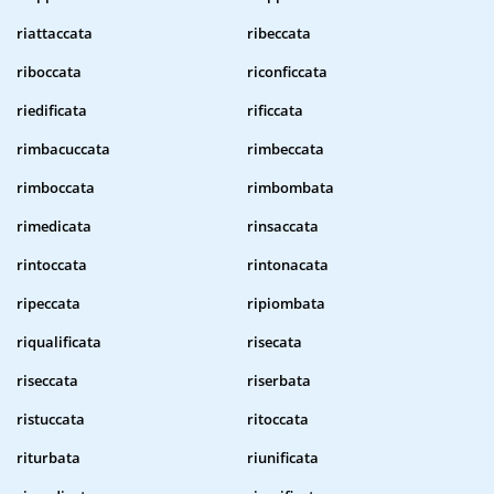
riattaccata
ribeccata
riboccata
riconficcata
riedificata
rificcata
rimbacuccata
rimbeccata
rimboccata
rimbombata
rimedicata
rinsaccata
rintoccata
rintonacata
ripeccata
ripiombata
riqualificata
risecata
riseccata
riserbata
ristuccata
ritoccata
riturbata
riunificata