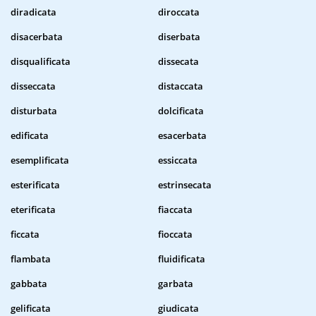
diradicata
diroccata
disacerbata
diserbata
disqualificata
dissecata
disseccata
distaccata
disturbata
dolcificata
edificata
esacerbata
esemplificata
essiccata
esterificata
estrinsecata
eterificata
fiaccata
ficcata
fioccata
flambata
fluidificata
gabbata
garbata
gelificata
giudicata