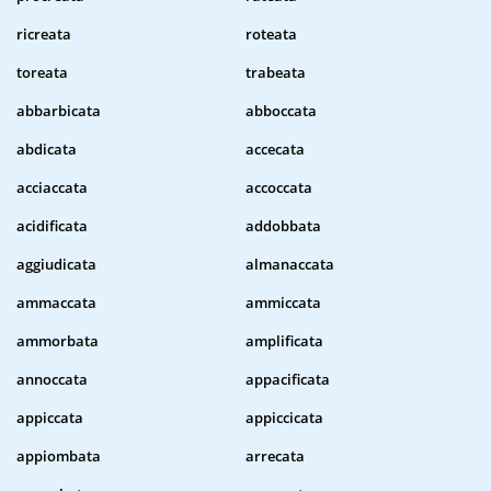
ricreata
roteata
toreata
trabeata
abbarbicata
abboccata
abdicata
accecata
acciaccata
accoccata
acidificata
addobbata
aggiudicata
almanaccata
ammaccata
ammiccata
ammorbata
amplificata
annoccata
appacificata
appiccata
appiccicata
appiombata
arrecata