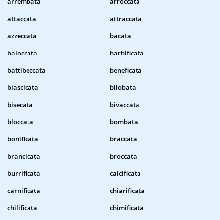
arrembata
arroccata
attaccata
attraccata
azzeccata
bacata
baloccata
barbificata
battibeccata
beneficata
biascicata
bilobata
bisecata
bivaccata
bloccata
bombata
bonificata
braccata
brancicata
broccata
burrificata
calcificata
carnificata
chiarificata
chilificata
chimificata