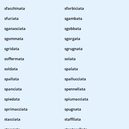
sfacchinata
sforbiciata
sfuriata
sgambata
sganasciata
sgobbata
sgommata
sgorgata
sgridata
sgrugnata
soffermata
solata
soldata
spalata
spallata
spallucciata
spanciata
spennellata
spiedata
spiumacciata
sprimacciata
spugnata
stacciata
staffilata