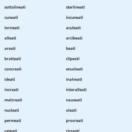
sottolineati
sterlineati
cuneati
incuneati
torneati
aculeati
alleati
arcibeati
areati
beati
bratteati
clipeati
concreati
enucleati
ideati
inalveati
increati
interalleati
malcreati
nauseati
nucleati
oleati
permeati
procreati
rateati
ricreati