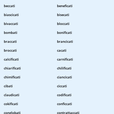
beccati
beneficati
biascicati
bisecati
bivaccati
bloccati
bombati
bonificati
braccati
brancicati
broccati
cacati
calcificati
carnificati
chiarificati
chilificati
chimificati
ciancicati
cibati
ciccati
claudicati
codificati
cokificati
conficcati
conglobati
contrattaccati