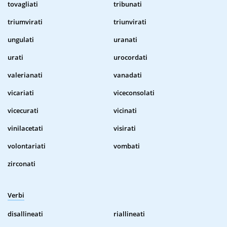
tovagliati
tribunati
triumvirati
triunvirati
ungulati
uranati
urati
urocordati
valerianati
vanadati
vicariati
viceconsolati
vicecurati
vicinati
vinilacetati
visirati
volontariati
vombati
zirconati
Verbi
disallineati
riallineati