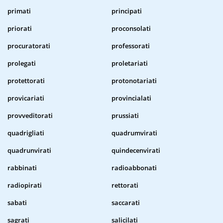
primati
principati
priorati
proconsolati
procuratorati
professorati
prolegati
proletariati
protettorati
protonotariati
provicariati
provincialati
provveditorati
prussiati
quadrigliati
quadrumvirati
quadrunvirati
quindecenvirati
rabbinati
radioabbonati
radiopirati
rettorati
sabati
saccarati
sagrati
salicilati