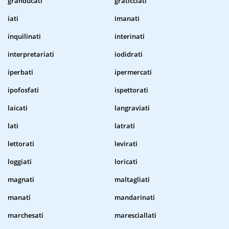
granducati
graticciati
iati
imanati
inquilinati
interinati
interpretariati
iodidrati
iperbati
ipermercati
ipofosfati
ispettorati
laicati
langraviati
lati
latrati
lettorati
levirati
loggiati
loricati
magnati
maltagliati
manati
mandarinati
marchesati
maresciallati