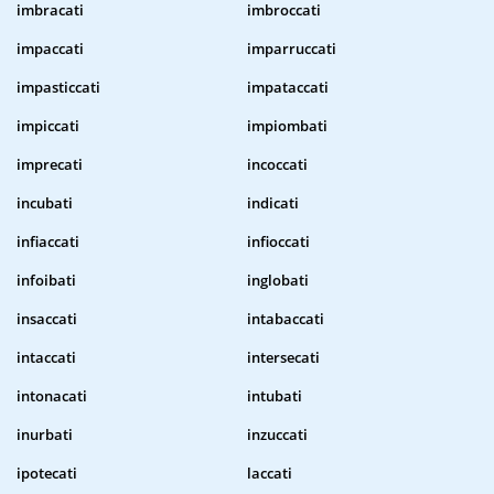
imbracati
imbroccati
impaccati
imparruccati
impasticcati
impataccati
impiccati
impiombati
imprecati
incoccati
incubati
indicati
infiaccati
infioccati
infoibati
inglobati
insaccati
intabaccati
intaccati
intersecati
intonacati
intubati
inurbati
inzuccati
ipotecati
laccati