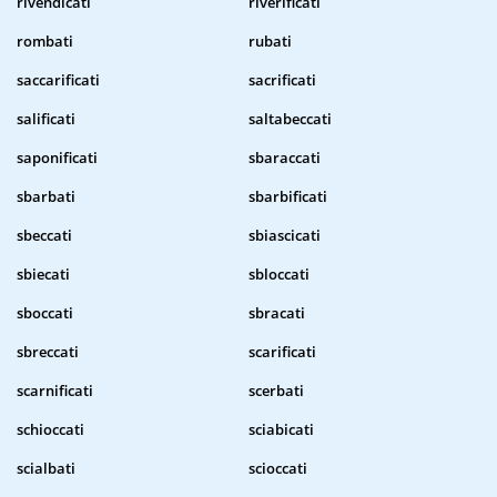
rivendicati
riverificati
rombati
rubati
saccarificati
sacrificati
salificati
saltabeccati
saponificati
sbaraccati
sbarbati
sbarbificati
sbeccati
sbiascicati
sbiecati
sbloccati
sboccati
sbracati
sbreccati
scarificati
scarnificati
scerbati
schioccati
sciabicati
scialbati
scioccati