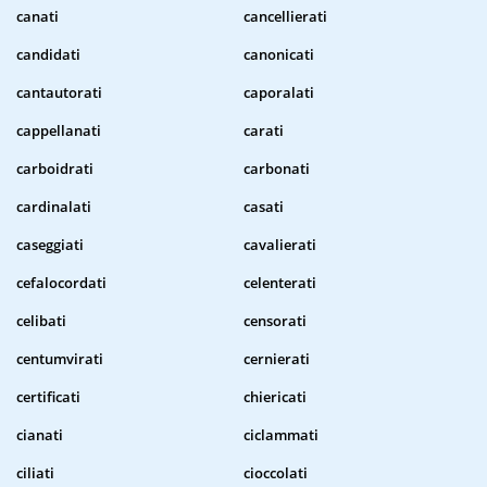
canati
cancellierati
candidati
canonicati
cantautorati
caporalati
cappellanati
carati
carboidrati
carbonati
cardinalati
casati
caseggiati
cavalierati
cefalocordati
celenterati
celibati
censorati
centumvirati
cernierati
certificati
chiericati
cianati
ciclammati
ciliati
cioccolati