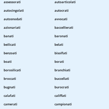
assessorati
autoarticolati
autocingolati
autocrati
autosnodati
avvocati
azionariati
baccellierati
banati
baronati
beilicati
belati
benzoati
bisolfati
boati
borati
borosilicati
branchiati
broccati
buccellati
bugnati
burocrati
calafati
califfati
camerati
campionati