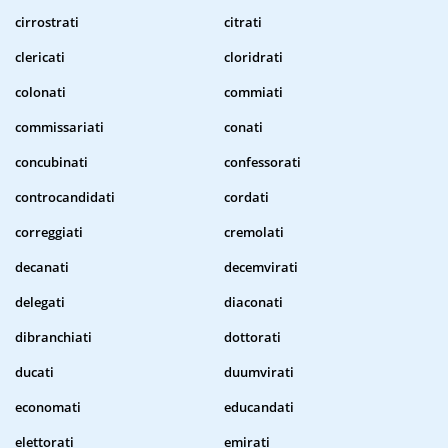
cirrostrati
citrati
clericati
cloridrati
colonati
commiati
commissariati
conati
concubinati
confessorati
controcandidati
cordati
correggiati
cremolati
decanati
decemvirati
delegati
diaconati
dibranchiati
dottorati
ducati
duumvirati
economati
educandati
elettorati
emirati