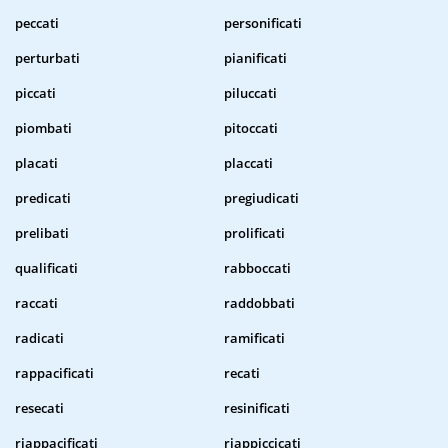
peccati
personificati
perturbati
pianificati
piccati
piluccati
piombati
pitoccati
placati
placcati
predicati
pregiudicati
prelibati
prolificati
qualificati
rabboccati
raccati
raddobbati
radicati
ramificati
rappacificati
recati
resecati
resinificati
riappacificati
riappiccicati