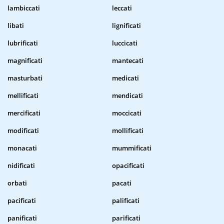
lambiccati
leccati
libati
lignificati
lubrificati
luccicati
magnificati
mantecati
masturbati
medicati
mellificati
mendicati
mercificati
moccicati
modificati
mollificati
monacati
mummificati
nidificati
opacificati
orbati
pacati
pacificati
palificati
panificati
parificati