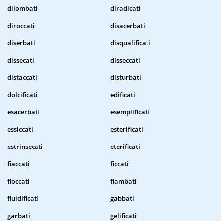
dilombati
diradicati
diroccati
disacerbati
diserbati
disqualificati
dissecati
disseccati
distaccati
disturbati
dolcificati
edificati
esacerbati
esemplificati
essiccati
esterificati
estrinsecati
eterificati
fiaccati
ficcati
fioccati
flambati
fluidificati
gabbati
garbati
gelificati