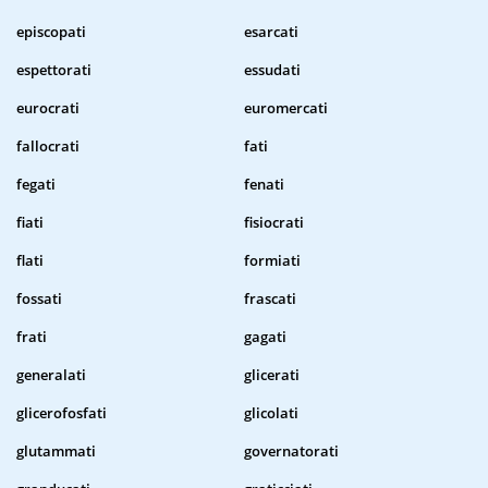
episcopati
esarcati
espettorati
essudati
eurocrati
euromercati
fallocrati
fati
fegati
fenati
fiati
fisiocrati
flati
formiati
fossati
frascati
frati
gagati
generalati
glicerati
glicerofosfati
glicolati
glutammati
governatorati