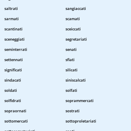
saltrati
sangiaccati
sarmati
scamati
scantinati
sceiccati
sceneggiati
segretariati
seminterrati
senati
settennati
sfiati
significati
silicati
sindacati
siniscalcati
soldati
solfati
solfidrati
soprammercati
sopraornati
sostrati
sottomercati
sottoproletariati