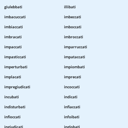
giulebbati
illibati
imbacuccati
imbeccati
imbiaccati
imboccati
imbracati
imbroccati
impaccati
imparruccati
impasticcati
impataccati
imperturbati
impiombati
implacati
imprecati
impregiudicati
incoccati
incubati
indicati
indisturbati
infiaccati
infioccati
infoibati
ingiudicati
inglobati