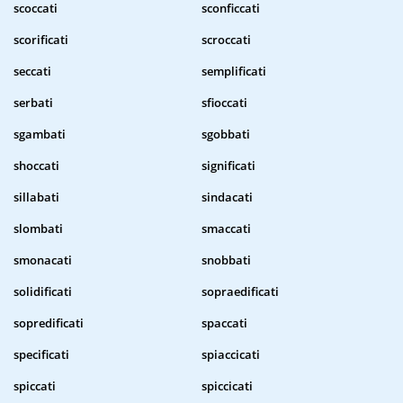
scoccati
sconficcati
scorificati
scroccati
seccati
semplificati
serbati
sfioccati
sgambati
sgobbati
shoccati
significati
sillabati
sindacati
slombati
smaccati
smonacati
snobbati
solidificati
sopraedificati
sopredificati
spaccati
specificati
spiaccicati
spiccati
spiccicati