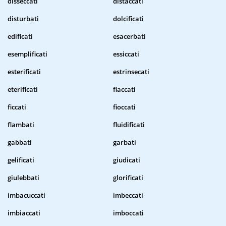
disseccati
distaccati
disturbati
dolcificati
edificati
esacerbati
esemplificati
essiccati
esterificati
estrinsecati
eterificati
fiaccati
ficcati
fioccati
flambati
fluidificati
gabbati
garbati
gelificati
giudicati
giulebbati
glorificati
imbacuccati
imbeccati
imbiaccati
imboccati