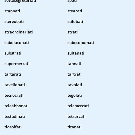
sottosegretariati
spati
stannati
stearati
stereobati
stilobati
straordinariati
strati
subdiaconati
subeconomati
substrati
sultanati
supermercati
tannati
tartarati
tartrati
tavellonati
tavolati
tecnocrati
tegolati
teleabbonati
telemercati
testudinati
tetrarcati
tiosolfati
titanati