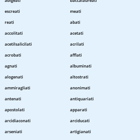
abigeati
baccalaureati
escreati
meati
reati
abati
accolitati
acetati
acetilsalicilati
acrilati
acrobati
afflati
agnati
albuminati
alogenati
altostrati
ammiragliati
anonimati
antenati
antiquariati
apostolati
apparati
arcidiaconati
arciducati
arseniati
artigianati