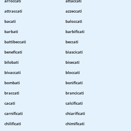
arroccati
attaccati
attraccati
azzeccati
bacati
baloccati
barbati
barbificati
battibeccati
beccati
beneficati
biascicati
bilobati
bisecati
bivaccati
bloccati
bombati
bonificati
braccati
brancicati
cacati
calcificati
carnificati
chiarificati
chilificati
chimificati