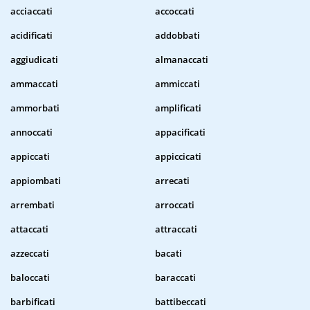
acciaccati
accoccati
acidificati
addobbati
aggiudicati
almanaccati
ammaccati
ammiccati
ammorbati
amplificati
annoccati
appacificati
appiccati
appiccicati
appiombati
arrecati
arrembati
arroccati
attaccati
attraccati
azzeccati
bacati
baloccati
baraccati
barbificati
battibeccati