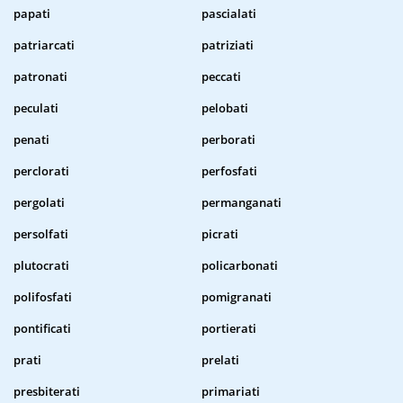
papati
pascialati
patriarcati
patriziati
patronati
peccati
peculati
pelobati
penati
perborati
perclorati
perfosfati
pergolati
permanganati
persolfati
picrati
plutocrati
policarbonati
polifosfati
pomigranati
pontificati
portierati
prati
prelati
presbiterati
primariati