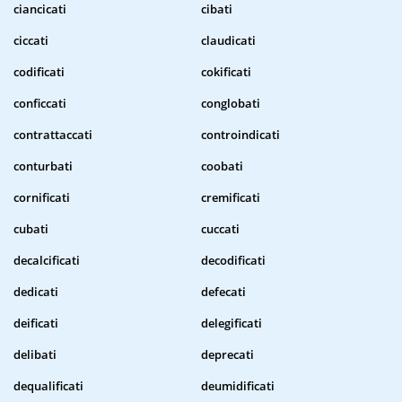
ciancicati
cibati
ciccati
claudicati
codificati
cokificati
conficcati
conglobati
contrattaccati
controindicati
conturbati
coobati
cornificati
cremificati
cubati
cuccati
decalcificati
decodificati
dedicati
defecati
deificati
delegificati
delibati
deprecati
dequalificati
deumidificati