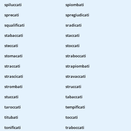
spiluccati
spiombati
sprecati
spregiudicati
squalificati
sradicati
stabaccati
staccati
steccati
stoccati
stomacati
straboccati
straccati
strapiombati
strascicati
stravaccati
strombati
struccati
stuccati
tabaccati
taroccati
tempificati
titubati
toccati
tonificati
traboccati