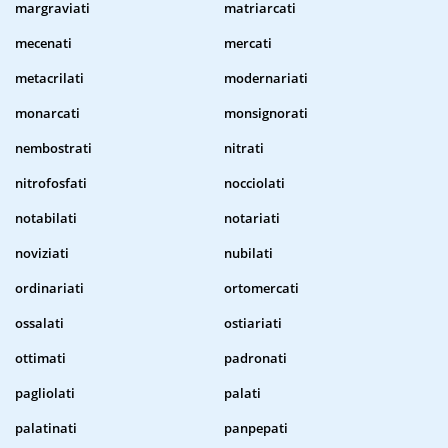
margraviati
matriarcati
mecenati
mercati
metacrilati
modernariati
monarcati
monsignorati
nembostrati
nitrati
nitrofosfati
nocciolati
notabilati
notariati
noviziati
nubilati
ordinariati
ortomercati
ossalati
ostiariati
ottimati
padronati
pagliolati
palati
palatinati
panpepati