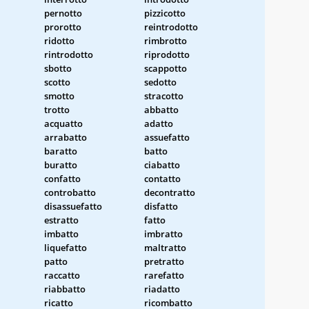
pernotto
pizzicotto
prorotto
reintrodotto
ridotto
rimbrotto
rintrodotto
riprodotto
sbotto
scappotto
scotto
sedotto
smotto
stracotto
trotto
abbatto
acquatto
adatto
arrabatto
assuefatto
baratto
batto
buratto
ciabatto
confatto
contatto
controbatto
decontratto
disassuefatto
disfatto
estratto
fatto
imbatto
imbratto
liquefatto
maltratto
patto
pretratto
raccatto
rarefatto
riabbatto
riadatto
ricatto
ricombatto