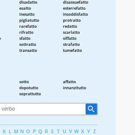
disadatto
disassuefatto
esatto
esterrefatto
inesatto
insoddisfatto
pigliatutto
protratto
rarefatto
redatto
rifratto
scarlatto
o
sfatto
siffatto
sottratto
strafatto
transatto
tumefatto
sotto
affatto
dopotutto
innanzitutto
soprattutto
K
L
M
N
O
P
Q
R
S
T
U
V
W
X
Y
Z