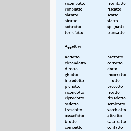
ricompatto
ricontatto
rimpiatto
riscatto
sbratto
scatto
sfratto
slatto
sottratto
spignatto
torrefatto
transatto
Aggettivi
addotto
bazzotto
circondotto
corrotto
dirotto
dotto
ghiotto
incorrotto
introdotto
irrotto
pienotto
precotto
ricondotto
ricotto
riprodotto
ritradotto
sedotto
semicotto
trasdotto
vecchiotto
assuefatto
attratto
brutto
catafratto
compatto
confatto