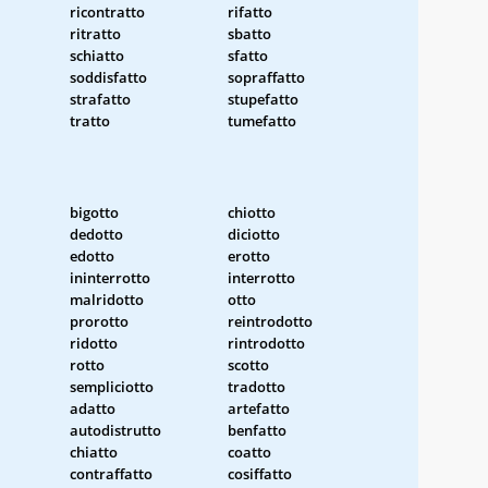
ricontratto
rifatto
ritratto
sbatto
schiatto
sfatto
soddisfatto
sopraffatto
strafatto
stupefatto
tratto
tumefatto
bigotto
chiotto
dedotto
diciotto
edotto
erotto
ininterrotto
interrotto
malridotto
otto
prorotto
reintrodotto
ridotto
rintrodotto
rotto
scotto
sempliciotto
tradotto
adatto
artefatto
autodistrutto
benfatto
chiatto
coatto
contraffatto
cosiffatto