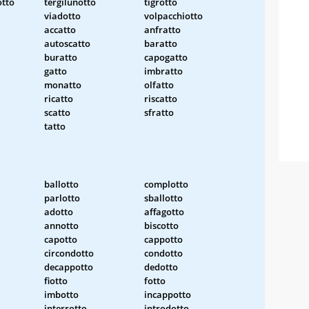
otto
tergilunotto
tigrotto
viadotto
volpacchiotto
accatto
anfratto
autoscatto
baratto
buratto
capogatto
gatto
imbratto
monatto
olfatto
ricatto
riscatto
scatto
sfratto
tatto
ballotto
complotto
parlotto
sballotto
adotto
affagotto
annotto
biscotto
capotto
cappotto
circondotto
condotto
decappotto
dedotto
fiotto
fotto
imbotto
incappotto
interrotto
introdotto