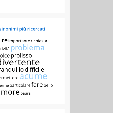
 sinonimi più ricercati
ire
importante
richiesta
problema
tività
prolisso
olce
divertente
ranquillo
difficile
acume
ermettere
fare
particolare
bello
nerme
amore
paura