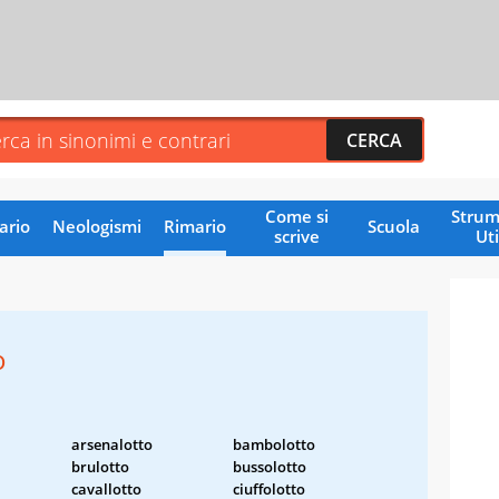
Come si
Strum
ario
Neologismi
Rimario
Scuola
scrive
Uti
o
arsenalotto
bambolotto
brulotto
bussolotto
cavallotto
ciuffolotto