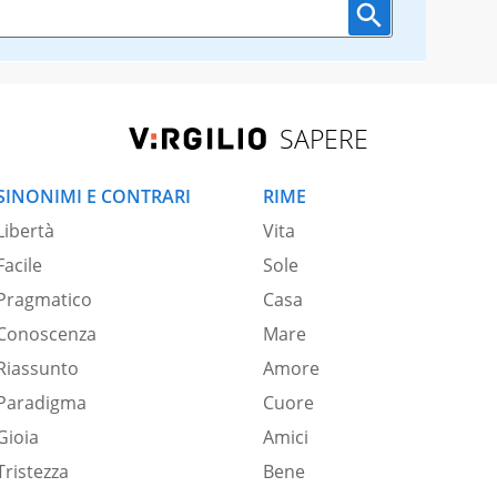
SAPERE
SINONIMI E CONTRARI
RIME
Libertà
Vita
Facile
Sole
Pragmatico
Casa
Conoscenza
Mare
Riassunto
Amore
Paradigma
Cuore
Gioia
Amici
Tristezza
Bene