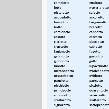
complotto
enalotto
lotto
materialotto
pistolotto
salotto
acquedotto
ancorotto
bardotto
bergamotto
botto
bracotto
camiciotto
cannotto
casotto
cazzotto
cicciotto
ciucciotto
cruscotto
cubiotto
fagianotto
fagotto
gabbiotto
gasdotto
giubbotto
gotto
lunotto
lupacchiotto
metanodotto
midicappott
orsacchiotto
ovidotto
panciotto
pancotto
picchiotto
picciotto
principotto
quarantotto
rondinotto
salsicciotto
scalfarotto
scalferotto
signorotto
sottoprodot