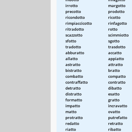
irrotto
margotto
precotto
prodotto
ricondotto
ricotto
rimpiaccicotto
rinfagotto
ritradotto
rotto
scazzotto
scimmiotto
sfotto
sgotto
tradotto
trasdotto
abburatto
accatto
allatto
appiatto
astratto
attratto
bistratto
bratto
combatto
compatto
contraffatto
contratto
detratto
dibatto
distratto
esatto
formatto
gratto
impatto
incravatto
matto
ovatto
protratto
putrefatto
redatto
retratto
riatto
ribatto