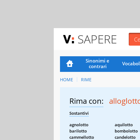
SAPERE
Sinonimi e
Vocabol
contrari
HOME
RIME
Rima con:
alloglott
Sostantivi
agnolotto
aquilotto
barilotto
bombolotto
cammellotto
candelotto