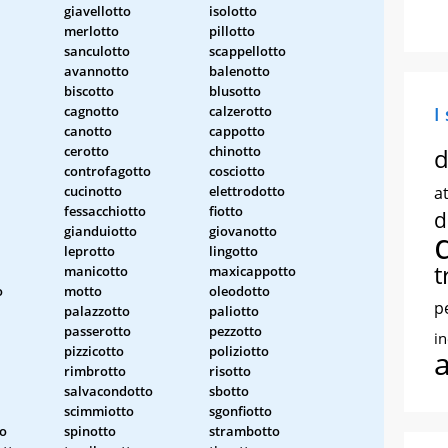
giavellotto
isolotto
merlotto
pillotto
sanculotto
scappellotto
avannotto
balenotto
biscotto
blusotto
cagnotto
calzerotto
I
canotto
cappotto
cerotto
chinotto
d
controfagotto
cosciotto
cucinotto
elettrodotto
at
fessacchiotto
fiotto
d
gianduiotto
giovanotto
leprotto
lingotto
t
manicotto
maxicappotto
o
motto
oleodotto
p
palazzotto
paliotto
passerotto
pezzotto
i
pizzicotto
poliziotto
rimbrotto
risotto
salvacondotto
sbotto
scimmiotto
sgonfiotto
to
spinotto
strambotto