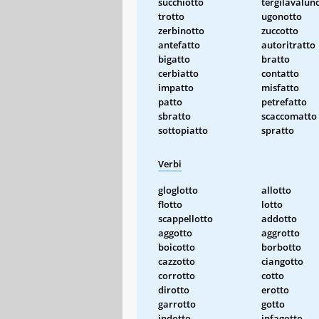
succhiotto
tergilavalun
trotto
ugonotto
zerbinotto
zuccotto
antefatto
autoritratto
bigatto
bratto
cerbiatto
contatto
impatto
misfatto
patto
petrefatto
sbratto
scaccomatto
sottopiatto
spratto
Verbi
gloglotto
allotto
flotto
lotto
scappellotto
addotto
aggotto
aggrotto
boicotto
borbotto
cazzotto
ciangotto
corrotto
cotto
dirotto
erotto
garrotto
gotto
indotto
infagotto