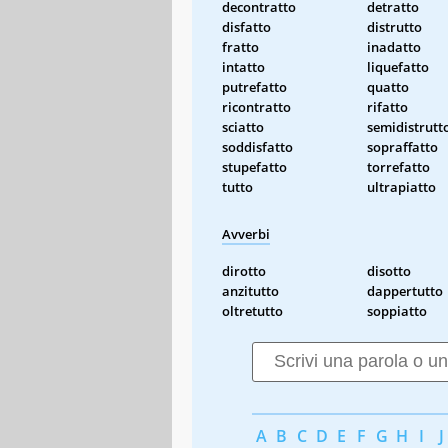
decontratto
detratto
disfatto
distrutto
fratto
inadatto
intatto
liquefatto
putrefatto
quatto
ricontratto
rifatto
sciatto
semidistrutt
soddisfatto
sopraffatto
stupefatto
torrefatto
tutto
ultrapiatto
Avverbi
dirotto
disotto
anzitutto
dappertutto
oltretutto
soppiatto
A
B
C
D
E
F
G
H
I
J