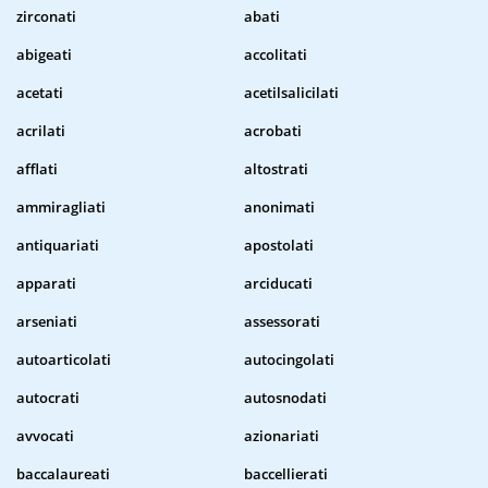
zirconati
abati
abigeati
accolitati
acetati
acetilsalicilati
acrilati
acrobati
afflati
altostrati
ammiragliati
anonimati
antiquariati
apostolati
apparati
arciducati
arseniati
assessorati
autoarticolati
autocingolati
autocrati
autosnodati
avvocati
azionariati
baccalaureati
baccellierati