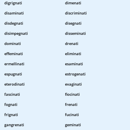
digrignati
dimenati
disaminati
discriminati
disdegnati
disegnati
disimpegnati
disseminati
dominati
drenati
effeminati
eliminati
ermellinati
esaminati
espugnati
estrogenati
eterodinati
evaginati
fascinati
fiocinati
fognati
frenati
frignati
fucinati
gangrenati
geminati