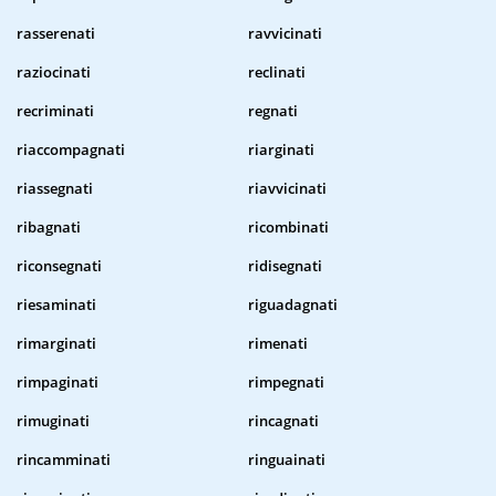
rasserenati
ravvicinati
raziocinati
reclinati
recriminati
regnati
riaccompagnati
riarginati
riassegnati
riavvicinati
ribagnati
ricombinati
riconsegnati
ridisegnati
riesaminati
riguadagnati
rimarginati
rimenati
rimpaginati
rimpegnati
rimuginati
rincagnati
rincamminati
ringuainati