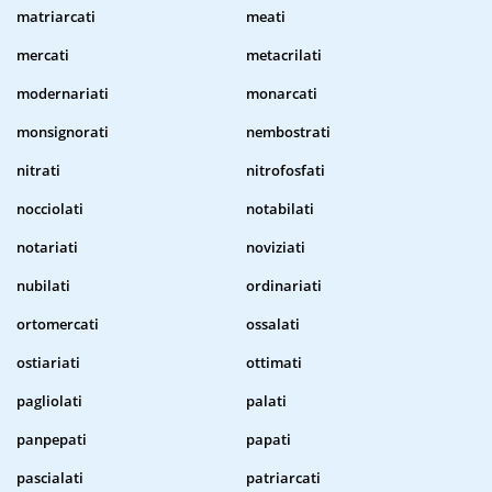
matriarcati
meati
mercati
metacrilati
modernariati
monarcati
monsignorati
nembostrati
nitrati
nitrofosfati
nocciolati
notabilati
notariati
noviziati
nubilati
ordinariati
ortomercati
ossalati
ostiariati
ottimati
pagliolati
palati
panpepati
papati
pascialati
patriarcati