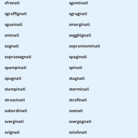
sfrenati
sgominati
sgraffignati
sgrugnati
sguainati
smarginati
sminati
sogghignati
sognati
soprannominati
soprassegnati
spaginati
spampinati
spinati
spugnati
stagnati
stampinati
sterminati
strascinati
strofinati
subordinati
svenati
sverginati
svergognati
svignati
sviolinati