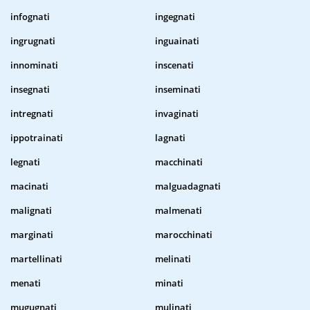
infognati
ingegnati
ingrugnati
inguainati
innominati
inscenati
insegnati
inseminati
intregnati
invaginati
ippotrainati
lagnati
legnati
macchinati
macinati
malguadagnati
malignati
malmenati
marginati
marocchinati
martellinati
melinati
menati
minati
mugugnati
mulinati