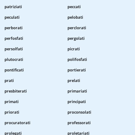
patriziati
peccati
peculati
pelobati
perborati
perclorati
perfosfati
pergolati
persolfati
picrati
plutocrati
polifosfati
pontificati
portierati
prati
prelati
presbiterati
primariati
primati
principati
priorati
proconsolati
procuratorati
professorati
prolegati
proletariati