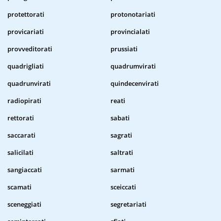
protettorati
protonotariati
provicariati
provincialati
provveditorati
prussiati
quadrigliati
quadrumvirati
quadrunvirati
quindecenvirati
radiopirati
reati
rettorati
sabati
saccarati
sagrati
salicilati
saltrati
sangiaccati
sarmati
scamati
sceiccati
sceneggiati
segretariati