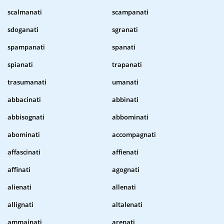
scalmanati
scampanati
sdoganati
sgranati
spampanati
spanati
spianati
trapanati
trasumanati
umanati
abbacinati
abbinati
abbisognati
abbominati
abominati
accompagnati
affascinati
affienati
affinati
agognati
alienati
allenati
allignati
altalenati
ammainati
arenati