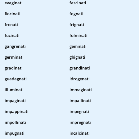
evaginati
fascinati
fiocinati
fognati
frenati
frignati
fucinati
fulminati
gangrenati
geminati
germinati
ghignati
gradinati
grandinati
guadagnati
idrogenati
illuminati
immaginati
impaginati
impallinati
impappinati
impegnati
impollinati
impregnati
impugnati
incalcinati