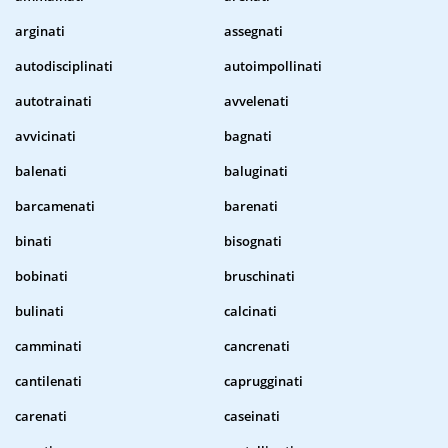
arginati
assegnati
autodisciplinati
autoimpollinati
autotrainati
avvelenati
avvicinati
bagnati
balenati
baluginati
barcamenati
barenati
binati
bisognati
bobinati
bruschinati
bulinati
calcinati
camminati
cancrenati
cantilenati
caprugginati
carenati
caseinati