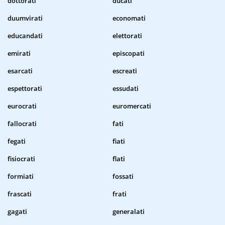
dottorati
ducati
duumvirati
economati
educandati
elettorati
emirati
episcopati
esarcati
escreati
espettorati
essudati
eurocrati
euromercati
fallocrati
fati
fegati
fiati
fisiocrati
flati
formiati
fossati
frascati
frati
gagati
generalati