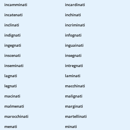
incamminati
incardinati
incatenati
inchinati
inclinati
incriminati
indignati
infognati
ingegnati
inguainati
inscenati
insegnati
inseminati
intregnati
lagnati
laminati
legnati
macchinati
macinati
malignati
malmenati
marginati
marocchinati
martellinati
menati
minati