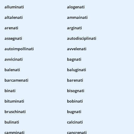
alluminati
alogenati
altalenati
ammainati
arenati
arginati
assegnati
autodisciplinati
autoimpollinati
avvelenati
avvicinati
bagnati
balenati
baluginati
barcamenati
barenati
binati
bisognati
bituminati
bobinati
bruschinati
bugnati
bulinati
calcinati
camminati
cancrenati