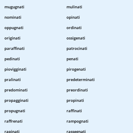
mugugnati
mulinati
nominati
opinati
oppugnati
ordinati
originati
ossigenati
paraffinati
patrocinati
pedinati
penati
piovigginati
pirogenati
pralinati
predeterminati
predominati
preordinati
propagginati
propinati
propugnati
raffinati
raffrenati
rampognati
rapinati
rassegnati