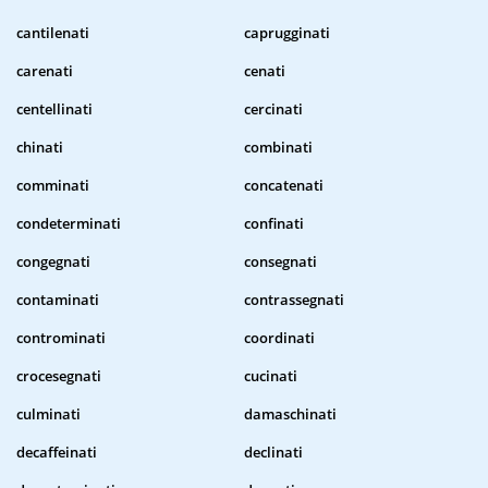
cantilenati
caprugginati
carenati
cenati
centellinati
cercinati
chinati
combinati
comminati
concatenati
condeterminati
confinati
congegnati
consegnati
contaminati
contrassegnati
controminati
coordinati
crocesegnati
cucinati
culminati
damaschinati
decaffeinati
declinati