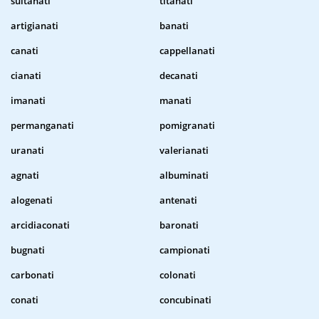
sultanati
titanati
artigianati
banati
canati
cappellanati
cianati
decanati
imanati
manati
permanganati
pomigranati
uranati
valerianati
agnati
albuminati
alogenati
antenati
arcidiaconati
baronati
bugnati
campionati
carbonati
colonati
conati
concubinati