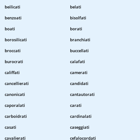
beilicati
belati
benzoati
bisolfati
boati
borati
borosilicati
branchiati
broccati
buccellati
burocrati
calafati
califfati
camerati
cancellierati
candidati
canonicati
cantautorati
caporalati
carati
carboidrati
cardinalati
casati
caseggiati
cavalierati
cefalocordati