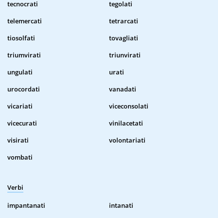
tecnocrati
tegolati
telemercati
tetrarcati
tiosolfati
tovagliati
triumvirati
triunvirati
ungulati
urati
urocordati
vanadati
vicariati
viceconsolati
vicecurati
vinilacetati
visirati
volontariati
vombati
Verbi
impantanati
intanati