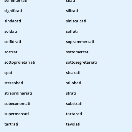
seminterrati
sfiati
significati
silicati
sindacati
siniscalcati
soldati
solfati
solfidrati
soprammercati
sostrati
sottomercati
sottoproletariati
sottosegretariati
spati
stearati
stereobati
stilobati
straordinariati
strati
subeconomati
substrati
supermercati
tartarati
tartrati
tavolati