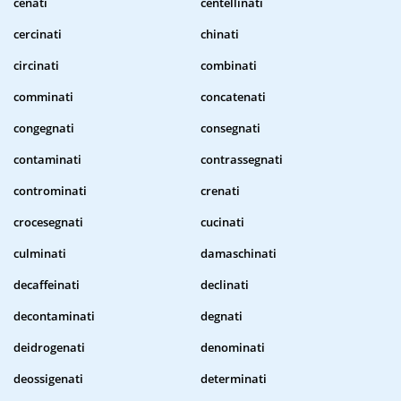
cenati
centellinati
cercinati
chinati
circinati
combinati
comminati
concatenati
congegnati
consegnati
contaminati
contrassegnati
controminati
crenati
crocesegnati
cucinati
culminati
damaschinati
decaffeinati
declinati
decontaminati
degnati
deidrogenati
denominati
deossigenati
determinati