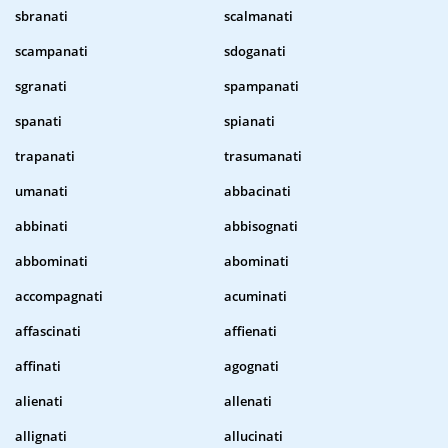
sbranati
scalmanati
scampanati
sdoganati
sgranati
spampanati
spanati
spianati
trapanati
trasumanati
umanati
abbacinati
abbinati
abbisognati
abbominati
abominati
accompagnati
acuminati
affascinati
affienati
affinati
agognati
alienati
allenati
allignati
allucinati