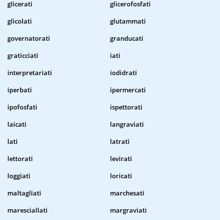
glicerati
glicerofosfati
glicolati
glutammati
governatorati
granducati
graticciati
iati
interpretariati
iodidrati
iperbati
ipermercati
ipofosfati
ispettorati
laicati
langraviati
lati
latrati
lettorati
levirati
loggiati
loricati
maltagliati
marchesati
maresciallati
margraviati