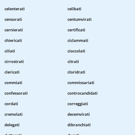
celenterati
celibati
censorati
centumvirati
cernierati
certificati
chiericati
ciclammati
ciliati
cioccolati
cirrostrati
citrati
clericati
cloridrati
commiati
commissariati
confessorati
controcandidati
cordati
correggiati
cremolati
decemvirati
delegati
dibranchiati