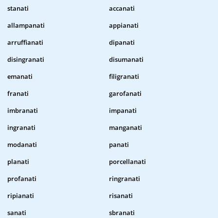
stanati
accanati
allampanati
appianati
arruffianati
dipanati
disingranati
disumanati
emanati
filigranati
franati
garofanati
imbranati
impanati
ingranati
manganati
modanati
panati
planati
porcellanati
profanati
ringranati
ripianati
risanati
sanati
sbranati