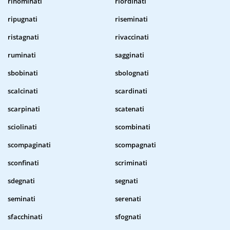
rinominati
riordinati
ripugnati
riseminati
ristagnati
rivaccinati
ruminati
sagginati
sbobinati
sbolognati
scalcinati
scardinati
scarpinati
scatenati
sciolinati
scombinati
scompaginati
scompagnati
sconfinati
scriminati
sdegnati
segnati
seminati
serenati
sfacchinati
sfognati