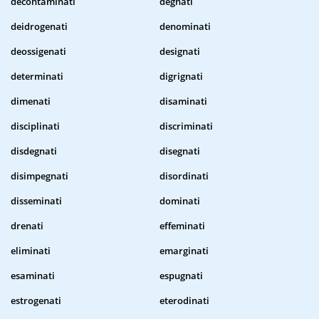
decontaminati
degnati
deidrogenati
denominati
deossigenati
designati
determinati
digrignati
dimenati
disaminati
disciplinati
discriminati
disdegnati
disegnati
disimpegnati
disordinati
disseminati
dominati
drenati
effeminati
eliminati
emarginati
esaminati
espugnati
estrogenati
eterodinati