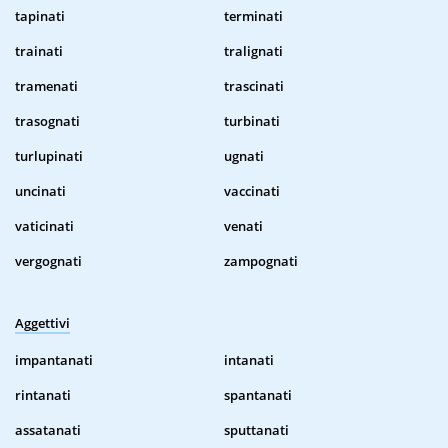
tapinati
terminati
trainati
tralignati
tramenati
trascinati
trasognati
turbinati
turlupinati
ugnati
uncinati
vaccinati
vaticinati
venati
vergognati
zampognati
Aggettivi
impantanati
intanati
rintanati
spantanati
assatanati
sputtanati