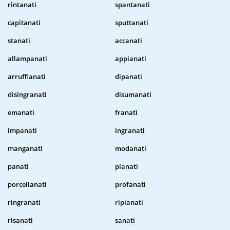
rintanati
spantanati
capitanati
sputtanati
stanati
accanati
allampanati
appianati
arruffianati
dipanati
disingranati
disumanati
emanati
franati
impanati
ingranati
manganati
modanati
panati
planati
porcellanati
profanati
ringranati
ripianati
risanati
sanati