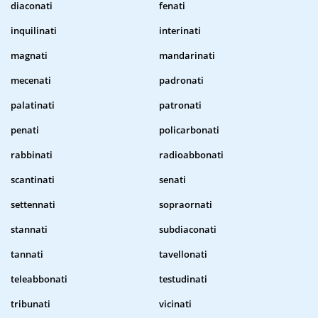
diaconati
fenati
inquilinati
interinati
magnati
mandarinati
mecenati
padronati
palatinati
patronati
penati
policarbonati
rabbinati
radioabbonati
scantinati
senati
settennati
sopraornati
stannati
subdiaconati
tannati
tavellonati
teleabbonati
testudinati
tribunati
vicinati