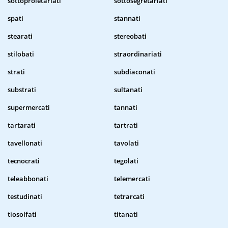
sottoproletariati
sottosegretariati
spati
stannati
stearati
stereobati
stilobati
straordinariati
strati
subdiaconati
substrati
sultanati
supermercati
tannati
tartarati
tartrati
tavellonati
tavolati
tecnocrati
tegolati
teleabbonati
telemercati
testudinati
tetrarcati
tiosolfati
titanati