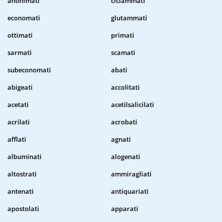
anonimati
ciclammati
economati
glutammati
ottimati
primati
sarmati
scamati
subeconomati
abati
abigeati
accolitati
acetati
acetilsalicilati
acrilati
acrobati
afflati
agnati
albuminati
alogenati
altostrati
ammiragliati
antenati
antiquariati
apostolati
apparati