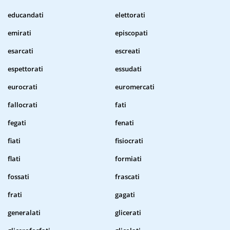
educandati
elettorati
emirati
episcopati
esarcati
escreati
espettorati
essudati
eurocrati
euromercati
fallocrati
fati
fegati
fenati
fiati
fisiocrati
flati
formiati
fossati
frascati
frati
gagati
generalati
glicerati