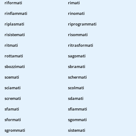
riformati
rimati
rinfiammati
rinomati
riplasmati
riprogrammati
risistemati
risommati
ritmati
ritrasformati
rottamati
sagomati
sbozzimati
sbramati
scemati
schermati
sciamati
scolmati
scremati
sdamati
sfamati
sfiammati
sformati
sgommati
sgrommati
sistemati