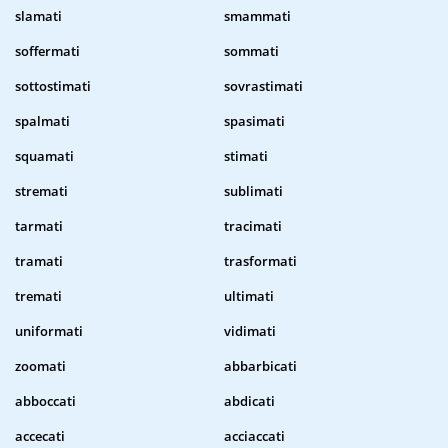
slamati
smammati
soffermati
sommati
sottostimati
sovrastimati
spalmati
spasimati
squamati
stimati
stremati
sublimati
tarmati
tracimati
tramati
trasformati
tremati
ultimati
uniformati
vidimati
zoomati
abbarbicati
abboccati
abdicati
accecati
acciaccati