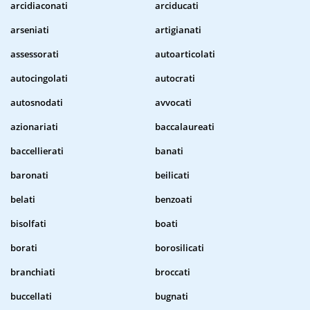
arcidiaconati
arciducati
arseniati
artigianati
assessorati
autoarticolati
autocingolati
autocrati
autosnodati
avvocati
azionariati
baccalaureati
baccellierati
banati
baronati
beilicati
belati
benzoati
bisolfati
boati
borati
borosilicati
branchiati
broccati
buccellati
bugnati