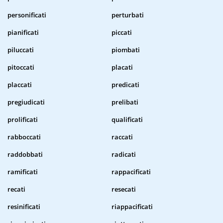
personificati
perturbati
pianificati
piccati
piluccati
piombati
pitoccati
placati
placcati
predicati
pregiudicati
prelibati
prolificati
qualificati
rabboccati
raccati
raddobbati
radicati
ramificati
rappacificati
recati
resecati
resinificati
riappacificati