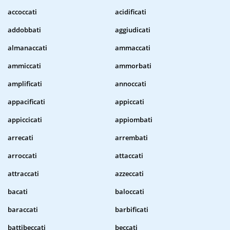
accoccati
acidificati
addobbati
aggiudicati
almanaccati
ammaccati
ammiccati
ammorbati
amplificati
annoccati
appacificati
appiccati
appiccicati
appiombati
arrecati
arrembati
arroccati
attaccati
attraccati
azzeccati
bacati
baloccati
baraccati
barbificati
battibeccati
beccati