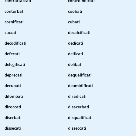
contrattaccati
controindicati
conturbati
coobati
cornificati
cubati
cuccati
decalcificati
decodificati
dedicati
defecati
deificati
delegificati
delibati
deprecati
dequalificati
derubati
deumidificati
dilombati
diradicati
diroccati
disacerbati
diserbati
disqualificati
dissecati
disseccati