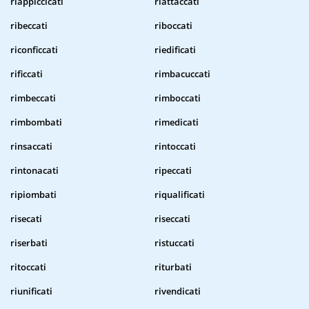
riappiccicati
riattaccati
ribeccati
riboccati
riconficcati
riedificati
rificcati
rimbacuccati
rimbeccati
rimboccati
rimbombati
rimedicati
rinsaccati
rintoccati
rintonacati
ripeccati
ripiombati
riqualificati
risecati
riseccati
riserbati
ristuccati
ritoccati
riturbati
riunificati
rivendicati