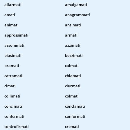
allarmati
amalgamati
amati
anagrammati
animati
ansimati
approssimati
armati
assommati
azzimati
biasimati
bozzimati
bramati
calmati
catramati
chiamati
cimati
ciurmati
collimati
colmati
concimati
conclamati
confermati
conformati
controfirmati
cremati