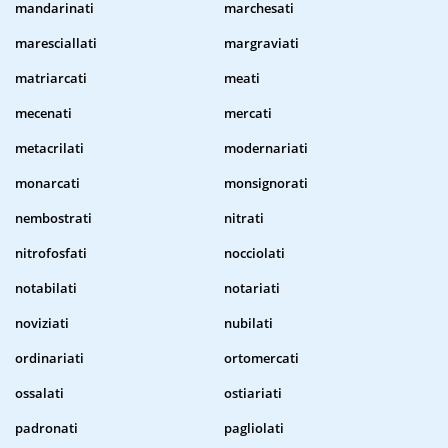
mandarinati
marchesati
maresciallati
margraviati
matriarcati
meati
mecenati
mercati
metacrilati
modernariati
monarcati
monsignorati
nembostrati
nitrati
nitrofosfati
nocciolati
notabilati
notariati
noviziati
nubilati
ordinariati
ortomercati
ossalati
ostiariati
padronati
pagliolati