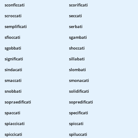
sconficcati
scorificati
scroccati
seccati
semplificati
serbati
sfioccati
sgambati
sgobbati
shoccati
significati
sillabati
sindacati
slombati
smaccati
smonacati
snobbati
solidificati
sopraedificati
sopredificati
spaccati
specificati
spiaccicati
spiccati
spiccicati
spiluccati