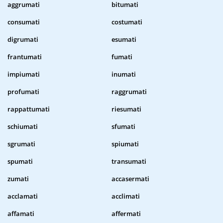
aggrumati
bitumati
consumati
costumati
digrumati
esumati
frantumati
fumati
impiumati
inumati
profumati
raggrumati
rappattumati
riesumati
schiumati
sfumati
sgrumati
spiumati
spumati
transumati
zumati
accasermati
acclamati
acclimati
affamati
affermati