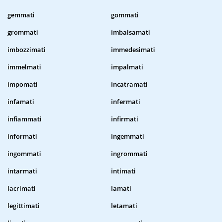
gemmati
gommati
grommati
imbalsamati
imbozzimati
immedesimati
immelmati
impalmati
impomati
incatramati
infamati
infermati
infiammati
infirmati
informati
ingemmati
ingommati
ingrommati
intarmati
intimati
lacrimati
lamati
legittimati
letamati