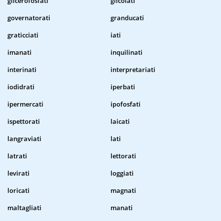
glicerofosfati
glicolati
governatorati
granducati
graticciati
iati
imanati
inquilinati
interinati
interpretariati
iodidrati
iperbati
ipermercati
ipofosfati
ispettorati
laicati
langraviati
lati
latrati
lettorati
levirati
loggiati
loricati
magnati
maltagliati
manati