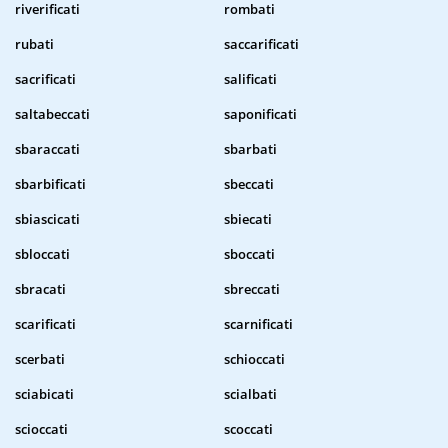
riverificati
rombati
rubati
saccarificati
sacrificati
salificati
saltabeccati
saponificati
sbaraccati
sbarbati
sbarbificati
sbeccati
sbiascicati
sbiecati
sbloccati
sboccati
sbracati
sbreccati
scarificati
scarnificati
scerbati
schioccati
sciabicati
scialbati
scioccati
scoccati