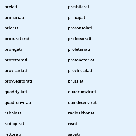
prelati
presbiterati
primariati
principati
priorati
proconsolati
procuratorati
professorati
prolegati
proletariati
protettorati
protonotariati
provicariati
provincialati
provveditorati
prussiati
quadrigliati
quadrumvirati
quadrunvirati
quindecenvirati
rabbinati
radioabbonati
radiopirati
reati
rettorati
sabati