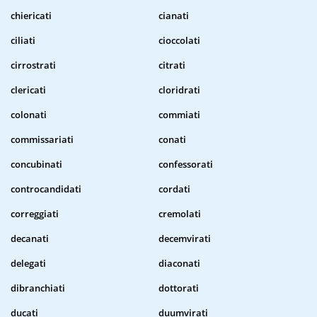
chiericati
cianati
ciliati
cioccolati
cirrostrati
citrati
clericati
cloridrati
colonati
commiati
commissariati
conati
concubinati
confessorati
controcandidati
cordati
correggiati
cremolati
decanati
decemvirati
delegati
diaconati
dibranchiati
dottorati
ducati
duumvirati