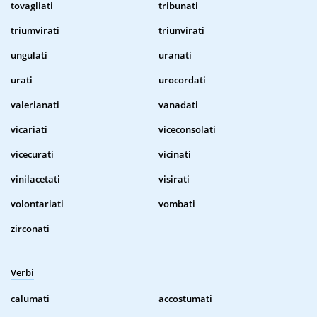
tovagliati
tribunati
triumvirati
triunvirati
ungulati
uranati
urati
urocordati
valerianati
vanadati
vicariati
viceconsolati
vicecurati
vicinati
vinilacetati
visirati
volontariati
vombati
zirconati
Verbi
calumati
accostumati