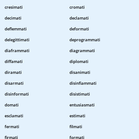
cresimati
cromati
decimati
declamati
deflemmati
deformati
delegittimati
deprogrammati
diaframmati
diagrammati
diffamati
diplomati
diramati
disanimati
disarmati
disinfiammati
disinformati
disistimati
domati
entusiasmati
esclamati
estimati
fermati
filmati
firmati
formati