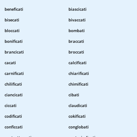
beneficati
biascicati
bisecati
bivaccati
bloccati
bombati
bonificati
braccati
brancicati
broccati
cacati
calcificati
carnificati
chiarificati
chilificati
chimificati
ciancicati
cibati
ciccati
claudicati
codificati
cokificati
conficcati
conglobati