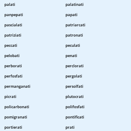
palati
palatinati
panpepati
papati
pascialati
patriarcati
patriziati
patronati
peccati
peculati
pelobati
penati
perborati
perclorati
perfosfati
pergolati
permanganati
persolfati
picrati
plutocrati
policarbonati
polifosfati
pomigranati
pontificati
portierati
prati