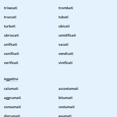
trisecati
trombati
truccati
tubati
turbati
ubicati
ubriacati
umidificati
unificati
vacati
vanificati
vendicati
verificati
vinificati
Aggettivi
calumati
accostumati
aggrumati
bitumati
consumati
costumati
digrumati
esumati