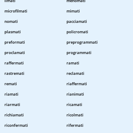
limati
menomati
microfilmati
mimati
nomati
pacciamati
plasmati
policromati
preformati
preprogrammati
proclamati
programmati
raffermati
ramati
rastremati
reclamati
remati
riaffermati
riamati
rianimati
riarmati
ricamati
richiamati
ricolmati
riconfermati
rifermati