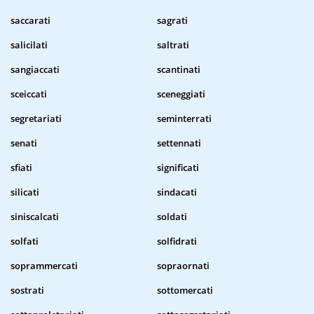
saccarati
sagrati
salicilati
saltrati
sangiaccati
scantinati
sceiccati
sceneggiati
segretariati
seminterrati
senati
settennati
sfiati
significati
silicati
sindacati
siniscalcati
soldati
solfati
solfidrati
soprammercati
sopraornati
sostrati
sottomercati