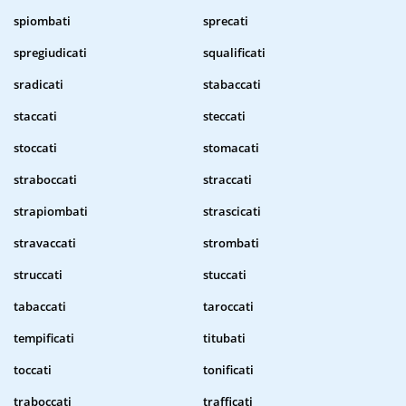
spiombati
sprecati
spregiudicati
squalificati
sradicati
stabaccati
staccati
steccati
stoccati
stomacati
straboccati
straccati
strapiombati
strascicati
stravaccati
strombati
struccati
stuccati
tabaccati
taroccati
tempificati
titubati
toccati
tonificati
traboccati
trafficati