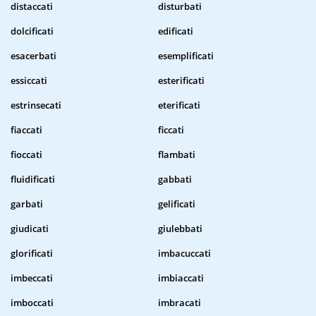
distaccati
disturbati
dolcificati
edificati
esacerbati
esemplificati
essiccati
esterificati
estrinsecati
eterificati
fiaccati
ficcati
fioccati
flambati
fluidificati
gabbati
garbati
gelificati
giudicati
giulebbati
glorificati
imbacuccati
imbeccati
imbiaccati
imboccati
imbracati