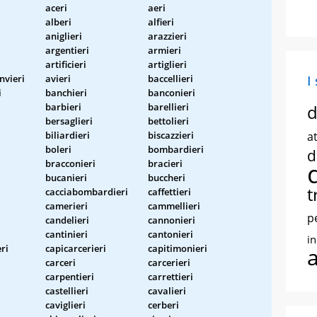
aceri
aeri
alberi
alfieri
aniglieri
arazzieri
argentieri
armieri
artificieri
artiglieri
nvieri
avieri
baccellieri
I
i
banchieri
banconieri
barbieri
barellieri
d
bersaglieri
bettolieri
biliardieri
biscazzieri
at
boleri
bombardieri
d
bracconieri
bracieri
bucanieri
buccheri
t
cacciabombardieri
caffettieri
camerieri
cammellieri
p
candelieri
cannonieri
cantinieri
cantonieri
i
ri
capicarcerieri
capitimonieri
carceri
carcerieri
carpentieri
carrettieri
castellieri
cavalieri
caviglieri
cerberi