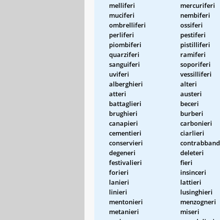
melliferi
mercuriferi
muciferi
nembiferi
ombrelliferi
ossiferi
perliferi
pestiferi
piombiferi
pistilliferi
quarziferi
ramiferi
sanguiferi
soporiferi
uviferi
vessilliferi
alberghieri
alteri
atteri
austeri
battaglieri
beceri
brughieri
burberi
canapieri
carbonieri
cementieri
ciarlieri
conservieri
contrabband
degeneri
deleteri
festivalieri
fieri
forieri
insinceri
lanieri
lattieri
linieri
lusinghieri
mentonieri
menzogneri
metanieri
miseri