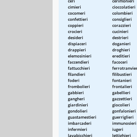
ceri
cerimonieri
cimieri
cioccolatieri
cocomeri
colombieri
confettieri
consiglieri
coppieri
corazzieri
crocieri
cucinieri
desideri
destrieri
dispiaceri
doganieri
drappieri
droghieri
elemosinieri
ereditieri
faccendieri
facoceri
fattucchieri
ferrotranvier
filandieri
filibustieri
foderi
fontanieri
frombolieri
frontalieri
gabbieri
gabellieri
gangheri
gazzettieri
giardinieri
giocolieri
gondolieri
gonfalonieri
guastamestieri
guerriglieri
imbarcaderi
immunosieri
infermieri
iugeri
lavabicchieri
lettighieri