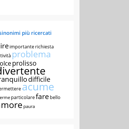
 sinonimi più ricercati
ire
importante
richiesta
problema
tività
prolisso
olce
divertente
ranquillo
difficile
acume
ermettere
fare
particolare
bello
nerme
amore
paura