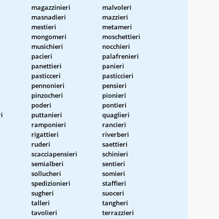
magazzinieri
malvoleri
masnadieri
mazzieri
mestieri
metameri
mongomeri
moschettieri
musichieri
nocchieri
pacieri
palafrenieri
panettieri
panieri
pasticceri
pasticcieri
pennonieri
pensieri
pinzocheri
pionieri
poderi
pontieri
i
puttanieri
quaglieri
ramponieri
rancieri
rigattieri
riverberi
ruderi
saettieri
scacciapensieri
schinieri
semialberi
sentieri
sollucheri
somieri
spedizionieri
staffieri
sugheri
suoceri
talleri
tangheri
tavolieri
terrazzieri