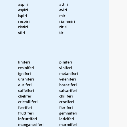
aspiri
attiri
espiri
eviri
ispiri
miri
respiri
riammiri
ristiri
ritiri
stiri
tiri
liniferi
piniferi
resiniferi
viniferi
igniferi
metaniferi
uraniferi
veleniferi
auriferi
boraciferi
caffeiferi
calcariferi
cheliferi
chiliferi
cristalliferi
crociferi
ferriferi
fioriferi
fruttiferi
gemmiferi
infruttiferi
laticiferi
manganesiferi
marmiferi