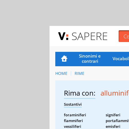
SAPERE
Sinonimi e
Vocabol
contrari
HOME
RIME
Rima con:
alluminif
Sostantivi
foraminiferi
signiferi
fiammiferi
portafiammif
vessiliferi
emisferi