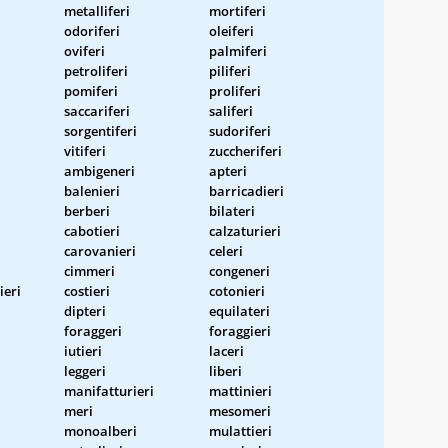
metalliferi
mortiferi
odoriferi
oleiferi
oviferi
palmiferi
petroliferi
piliferi
pomiferi
proliferi
saccariferi
saliferi
sorgentiferi
sudoriferi
vitiferi
zuccheriferi
ambigeneri
apteri
balenieri
barricadieri
berberi
bilateri
cabotieri
calzaturieri
carovanieri
celeri
cimmeri
congeneri
ieri
costieri
cotonieri
dipteri
equilateri
foraggeri
foraggieri
iutieri
laceri
leggeri
liberi
manifatturieri
mattinieri
meri
mesomeri
monoalberi
mulattieri