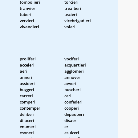
tombolieri
torcieri
tranvieri
trealberi
tuberi
uscieri
verzieri
vicebrigadieri
vivandieri
voleri
proliferi
vociferi
acceleri
acquartieri
aeri
agglomeri
anneri
annoveri
assideri
avveri
buggeri
buscheri
carceri
ceri
comperi
confederi
contemperi
cooperi
deliberi
depauperi
dilaceri
disaeri
enumeri
eri
esoneri
esulceri