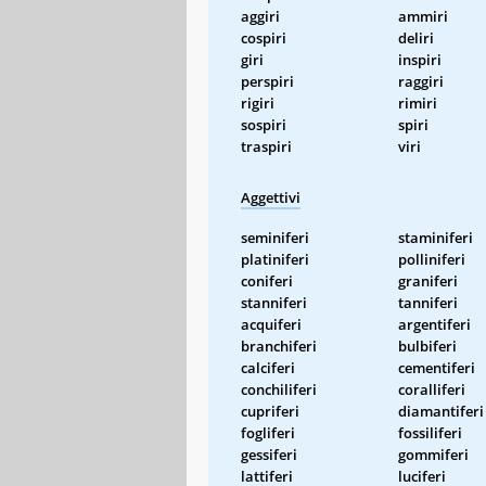
aggiri
ammiri
cospiri
deliri
giri
inspiri
perspiri
raggiri
rigiri
rimiri
sospiri
spiri
traspiri
viri
Aggettivi
seminiferi
staminiferi
platiniferi
polliniferi
coniferi
graniferi
stanniferi
tanniferi
acquiferi
argentiferi
branchiferi
bulbiferi
calciferi
cementiferi
conchiliferi
coralliferi
cupriferi
diamantiferi
fogliferi
fossiliferi
gessiferi
gommiferi
lattiferi
luciferi