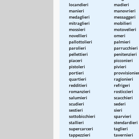
locandieri
madieri
manieri
manovrieri
medaglieri
messaggeri
mitraglieri
mobilieri
mossieri
motovelieri
novellieri
omeri
pallottolieri
palmieri
parolieri
parrucchieri
pellettieri
penitenzieri
piaceri
picconieri
pistoleri
pivieri
portieri
provvisionier
quartieri
ragionieri
redditieri
refrigeri
romanzieri
rosticcieri
salumieri
scacchieri
scudieri
sederi
sestieri
sieri
sottobicchieri
sparvieri
stallieri
stendardieri
supercarceri
taglieri
tappezzieri
tavernieri