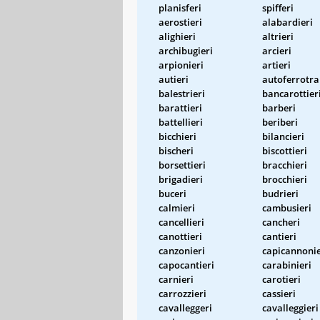
planisferi
spifferi
aerostieri
alabardieri
alighieri
altrieri
archibugieri
arcieri
arpionieri
artieri
autieri
autoferrotra
balestrieri
bancarottier
barattieri
barberi
battellieri
beriberi
bicchieri
bilancieri
bischeri
biscottieri
borsettieri
bracchieri
brigadieri
brocchieri
buceri
budrieri
calmieri
cambusieri
cancellieri
cancheri
canottieri
cantieri
canzonieri
capicannonie
capocantieri
carabinieri
carnieri
carotieri
carrozzieri
cassieri
cavalleggeri
cavalleggieri