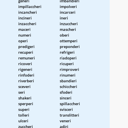
generi
imbandieri
impillaccheri
impolveri
incancheri
incarceri
incineri
ineri
inzaccheri
inzuccheri
maceri
mascheri
numeri
oberi
operi
ottemperi
predigeri
preponderi
recuperi
refrigeri
remuneri
riadoperi
ricoveri
ricuperi
rigeneri
rimproveri
rinfoderi
rinumeri
riverberi
sbandieri
sceveri
schiccheri
seri
sfoderi
shakeri
sinceri
sperperi
spillaccheri
superi
svisceri
tolleri
translitteri
ulceri
veneri
zuccheri
adiri