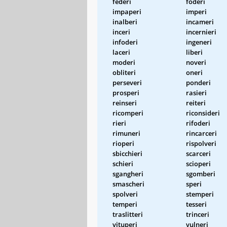
federi
foderi
impaperi
imperi
inalberi
incameri
inceri
incernieri
infoderi
ingeneri
laceri
liberi
moderi
noveri
obliteri
oneri
perseveri
ponderi
prosperi
rasieri
reinseri
reiteri
ricomperi
riconsideri
rieri
rifoderi
rimuneri
rincarceri
rioperi
rispolveri
sbicchieri
scarceri
schieri
scioperi
sgangheri
sgomberi
smascheri
speri
spolveri
stemperi
temperi
tesseri
traslitteri
trinceri
vituperi
vulneri