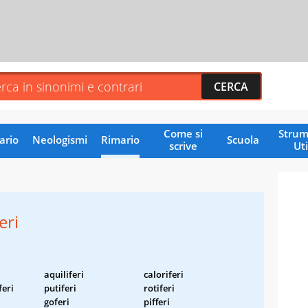
Come si
Strum
ario
Neologismi
Rimario
Scuola
scrive
Uti
eri
aquiliferi
caloriferi
eri
putiferi
rotiferi
goferi
pifferi