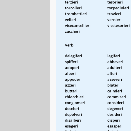
terzieri
tesorieri
torcolieri
torpedinieri
trombettieri
trovieri
velieri
vernieri
vicecancellieri
vicetesorieri
zuccheri
Verbi
delegiferi
legiferi
spifferi
abbeveri
adoperi
adulteri
alberi
alteri
appoderi
asseveri
azzeri
blateri
butteri
calmieri
chiacchieri
commiseri
conglomeri
consideri
deceleri
degeneri
depolveri
desideri
disalberi
disperi
esageri
esasperi