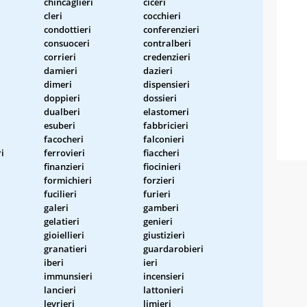
chincaglieri
ciceri
cleri
cocchieri
condottieri
conferenzieri
consuoceri
contralberi
corrieri
credenzieri
damieri
dazieri
dimeri
dispensieri
doppieri
dossieri
dualberi
elastomeri
esuberi
fabbricieri
facocheri
falconieri
i
ferrovieri
fiaccheri
finanzieri
fiocinieri
formichieri
forzieri
fucilieri
furieri
galeri
gamberi
gelatieri
genieri
gioiellieri
giustizieri
granatieri
guardarobieri
iberi
ieri
immunsieri
incensieri
lancieri
lattonieri
levrieri
limieri