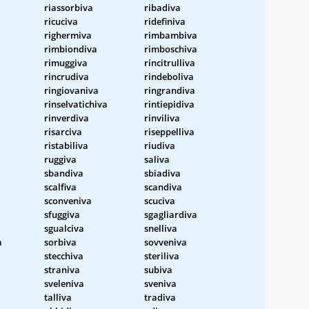
riassorbiva
ribadiva
ricuciva
ridefiniva
righermiva
rimbambiva
rimbiondiva
rimboschiva
rimuggiva
rincitrulliva
rincrudiva
rindeboliva
ringiovaniva
ringrandiva
rinselvatichiva
rintiepidiva
rinverdiva
rinviliva
risarciva
riseppelliva
ristabiliva
riudiva
ruggiva
saliva
sbandiva
sbiadiva
scalfiva
scandiva
sconveniva
scuciva
sfuggiva
sgagliardiva
sgualciva
snelliva
a
sorbiva
sovveniva
stecchiva
steriliva
straniva
subiva
sveleniva
sveniva
talliva
tradiva