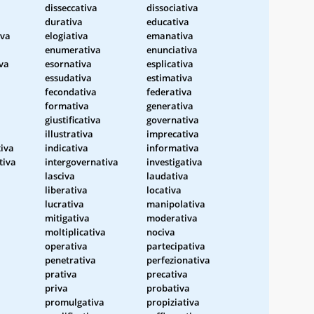
a
disseccativa
dissociativa
durativa
educativa
iva
elogiativa
emanativa
enumerativa
enunciativa
iva
esornativa
esplicativa
essudativa
estimativa
fecondativa
federativa
formativa
generativa
giustificativa
governativa
illustrativa
imprecativa
iva
indicativa
informativa
tiva
intergovernativa
investigativa
lasciva
laudativa
liberativa
locativa
lucrativa
manipolativa
mitigativa
moderativa
moltiplicativa
nociva
operativa
partecipativa
penetrativa
perfezionativa
prativa
precativa
a
priva
probativa
promulgativa
propiziativa