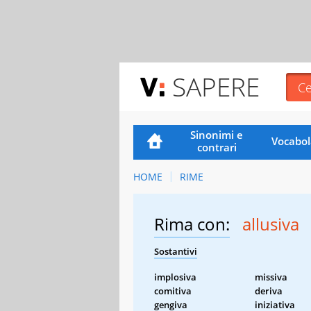
SAPERE
Sinonimi e
Vocabol
contrari
HOME
RIME
Rima con:
allusiva
Sostantivi
implosiva
missiva
comitiva
deriva
gengiva
iniziativa