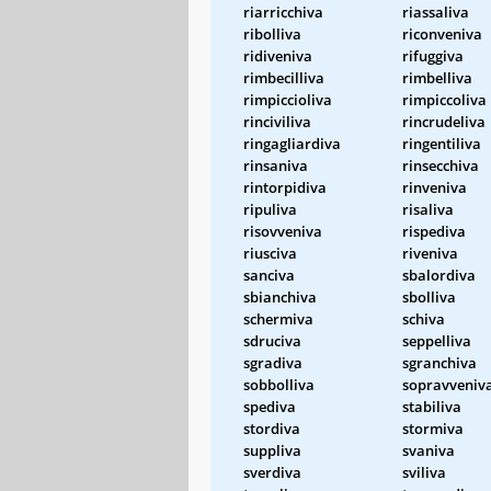
riarricchiva
riassaliva
ribolliva
riconveniva
ridiveniva
rifuggiva
rimbecilliva
rimbelliva
rimpiccioliva
rimpiccoliva
rinciviliva
rincrudeliva
ringagliardiva
ringentiliva
rinsaniva
rinsecchiva
rintorpidiva
rinveniva
ripuliva
risaliva
risovveniva
rispediva
riusciva
riveniva
sanciva
sbalordiva
sbianchiva
sbolliva
schermiva
schiva
sdruciva
seppelliva
sgradiva
sgranchiva
sobbolliva
sopravveniv
spediva
stabiliva
stordiva
stormiva
suppliva
svaniva
sverdiva
sviliva