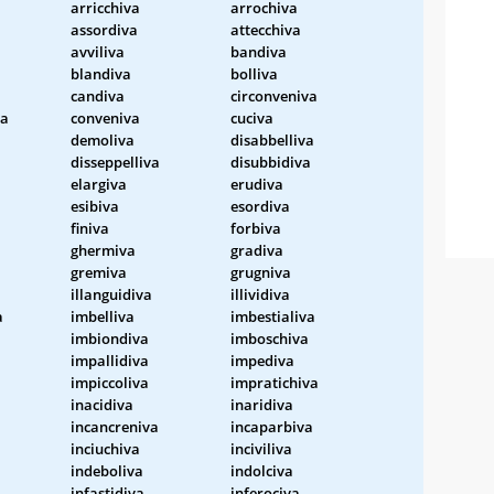
arricchiva
arrochiva
assordiva
attecchiva
avviliva
bandiva
blandiva
bolliva
candiva
circonveniva
va
conveniva
cuciva
demoliva
disabbelliva
disseppelliva
disubbidiva
elargiva
erudiva
esibiva
esordiva
finiva
forbiva
ghermiva
gradiva
gremiva
grugniva
illanguidiva
illividiva
a
imbelliva
imbestialiva
imbiondiva
imboschiva
impallidiva
impediva
impiccoliva
impratichiva
inacidiva
inaridiva
incancreniva
incaparbiva
inciuchiva
inciviliva
indeboliva
indolciva
infastidiva
inferociva