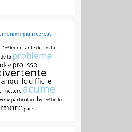
 sinonimi più ricercati
ire
importante
richiesta
problema
tività
prolisso
olce
divertente
ranquillo
difficile
acume
ermettere
fare
particolare
bello
nerme
amore
paura