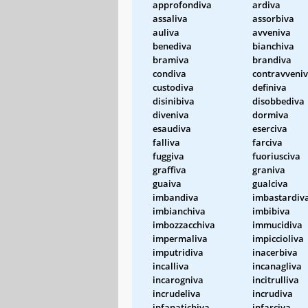
approfondiva
ardiva
assaliva
assorbiva
auliva
avveniva
benediva
bianchiva
bramiva
brandiva
condiva
contravveni
custodiva
definiva
disinibiva
disobbediva
diveniva
dormiva
esaudiva
eserciva
falliva
farciva
fuggiva
fuoriusciva
graffiva
graniva
guaiva
gualciva
imbandiva
imbastardiv
imbianchiva
imbibiva
imbozzacchiva
immucidiva
impermaliva
impiccioliva
imputridiva
inacerbiva
incalliva
incanagliva
incarogniva
incitrulliva
incrudeliva
incrudiva
infanatichiva
infarciva