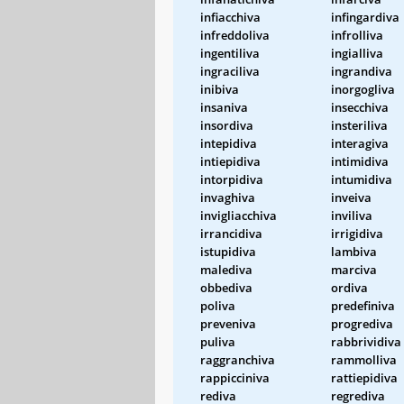
infiacchiva
infingardiva
infreddoliva
infrolliva
ingentiliva
ingialliva
ingraciliva
ingrandiva
inibiva
inorgogliva
insaniva
insecchiva
insordiva
insteriliva
intepidiva
interagiva
intiepidiva
intimidiva
intorpidiva
intumidiva
invaghiva
inveiva
invigliacchiva
inviliva
irrancidiva
irrigidiva
istupidiva
lambiva
malediva
marciva
obbediva
ordiva
poliva
predefiniva
preveniva
progrediva
puliva
rabbrividiva
raggranchiva
rammolliva
rappicciniva
rattiepidiva
rediva
regrediva