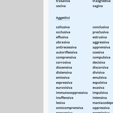
trasaliva
trasgrediva
usciva
vagiva
Aggettivi
collusiva
conclusiva
occlusiva
preclusiva
effusiva
estrusiva
abrasiva
aggressiva
antirecessiva
apprensiva
autoriflessiva
coesiva
comprensiva
compulsiva
corrosiva
decisiva
discensiva
discorsiva
distensiva
divisiva
emissiva
emulsiva
espressiva
espulsiva
eurovisiva
evasiva
immunosoppressiva
impulsiva
inoffensiva
intensiva
lesiva
maniacodepr
onnicomprensiva
oppressiva
percussiva
permissiva