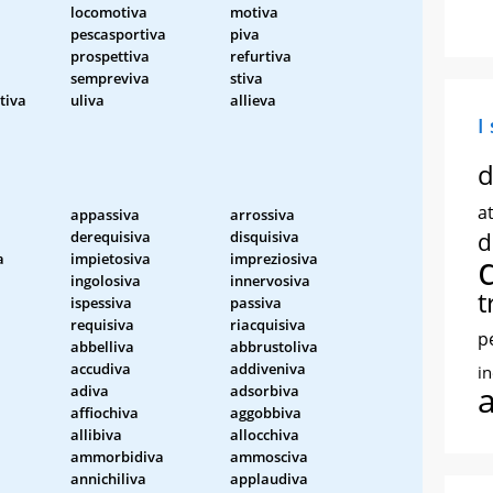
locomotiva
motiva
pescasportiva
piva
prospettiva
refurtiva
sempreviva
stiva
tiva
uliva
allieva
I
d
at
appassiva
arrossiva
derequisiva
disquisiva
d
a
impietosiva
impreziosiva
ingolosiva
innervosiva
t
ispessiva
passiva
requisiva
riacquisiva
p
abbelliva
abbrustoliva
accudiva
addiveniva
i
adiva
adsorbiva
affiochiva
aggobbiva
allibiva
allocchiva
ammorbidiva
ammosciva
annichiliva
applaudiva