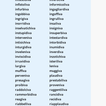
infistoliva
informicoliva
infurbiva
ingagliardiva
ingobbiva
ingoffiva
ingrigiva
ingrulliva
inorridiva
insaliva
inselvatichiva
insigniva
instupidiva
insuperbiva
interveniva
intestardiva
intisichiva
intorbidiva
inturgidiva
inumidiva
inveleniva
inverdiva
inviscidiva
inzotichiva
irruvidiva
isteriliva
largiva
leniva
muffiva
muggiva
perveniva
plaudiva
presagiva
prestabiliva
proibiva
proveniva
raddolciva
raggentiliva
rammorbidiva
rancidiva
reagiva
recidiva
riabbelliva
riapplaudiva