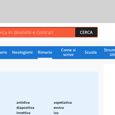
Come si
Strum
ario
Neologismi
Rimario
Scuola
scrive
Uti
antidiva
aspettativa
diapositiva
evviva
invettiva
iva