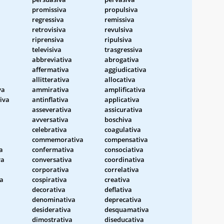
promissiva
propulsiva
regressiva
remissiva
retrovisiva
revulsiva
riprensiva
ripulsiva
televisiva
trasgressiva
abbreviativa
abrogativa
affermativa
aggiudicativa
allitterativa
allocativa
va
ammirativa
amplificativa
iva
antinflativa
applicativa
asseverativa
assicurativa
avversativa
boschiva
celebrativa
coagulativa
commemorativa
compensativa
a
confermativa
consociativa
va
conversativa
coordinativa
corporativa
correlativa
va
cospirativa
creativa
decorativa
deflativa
denominativa
deprecativa
desiderativa
desquamativa
dimostrativa
diseducativa