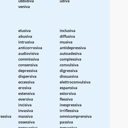
ubbidiva
udiva
veniva
elusiva
inclusiva
abusiva
diffusiva
intrusiva
musiva
anticorrosiva
antidepressiva
audiovisiva
autoadesiva
commissiva
complessiva
consensiva
convulsiva
depressiva
digressiva
dispersiva
dissuasiva
eccessiva
elettroconvulsiva
erosiva
espansiva
estensiva
estorsiva
eversiva
flessiva
incisiva
inespressiva
invasiva
irriflessiva
essiva
massiva
omnicomprensiva
ossessiva
passiva
persuasiva
pervasiva