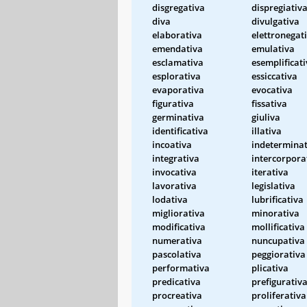
disgregativa
dispregiativ
diva
divulgativa
elaborativa
elettronegat
emendativa
emulativa
esclamativa
esemplificat
esplorativa
essiccativa
evaporativa
evocativa
figurativa
fissativa
germinativa
giuliva
identificativa
illativa
incoativa
indeterminat
integrativa
intercorpora
invocativa
iterativa
lavorativa
legislativa
lodativa
lubrificativa
migliorativa
minorativa
modificativa
mollificativa
numerativa
nuncupativa
pascolativa
peggiorativa
performativa
plicativa
predicativa
prefigurativ
procreativa
proliferativa