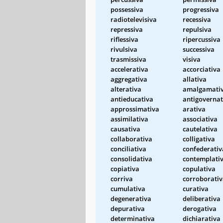
possessiva
progressiva
radiotelevisiva
recessiva
repressiva
repulsiva
riflessiva
ripercussiva
rivulsiva
successiva
trasmissiva
visiva
accelerativa
accorciativa
aggregativa
allativa
alterativa
amalgamati
antieducativa
antigovernat
approssimativa
arativa
assimilativa
associativa
causativa
cautelativa
collaborativa
colligativa
conciliativa
confederativ
consolidativa
contemplati
copiativa
copulativa
corriva
corroborati
cumulativa
curativa
degenerativa
deliberativa
depurativa
derogativa
determinativa
dichiarativa