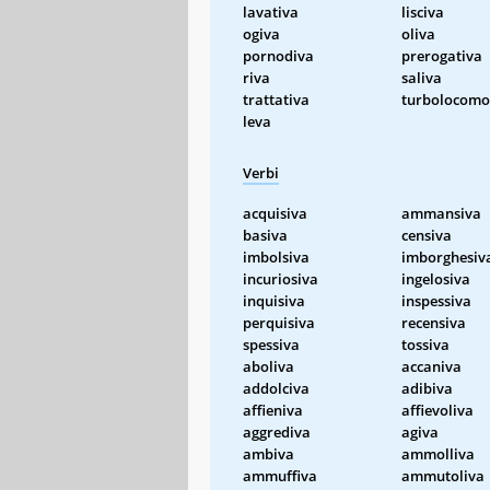
lavativa
lisciva
ogiva
oliva
pornodiva
prerogativa
riva
saliva
trattativa
turbolocomo
leva
Verbi
acquisiva
ammansiva
basiva
censiva
imbolsiva
imborghesiv
incuriosiva
ingelosiva
inquisiva
inspessiva
perquisiva
recensiva
spessiva
tossiva
aboliva
accaniva
addolciva
adibiva
affieniva
affievoliva
aggrediva
agiva
ambiva
ammolliva
ammuffiva
ammutoliva