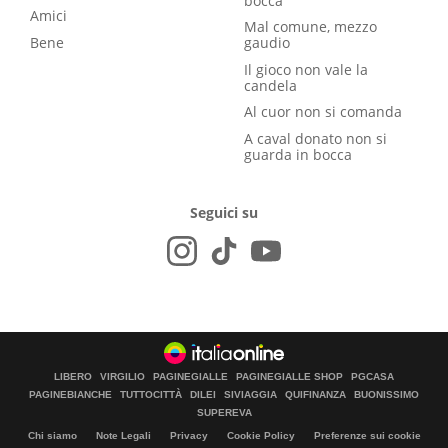
bocca
Amici
Mal comune, mezzo
Bene
gaudio
Il gioco non vale la
candela
Al cuor non si comanda
A caval donato non si
guarda in bocca
Seguici su
LIBERO
VIRGILIO
PAGINEGIALLE
PAGINEGIALLE SHOP
PGCASA
PAGINEBIANCHE
TUTTOCITTÀ
DILEI
SIVIAGGIA
QUIFINANZA
BUONISSIMO
SUPEREVA
Chi siamo
Note Legali
Privacy
Cookie Policy
Preferenze sui cookie