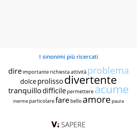
I sinonimi più ricercati
problema
dire
importante
richiesta
attività
divertente
prolisso
dolce
acume
tranquillo
difficile
permettere
amore
fare
particolare
bello
inerme
paura
SAPERE