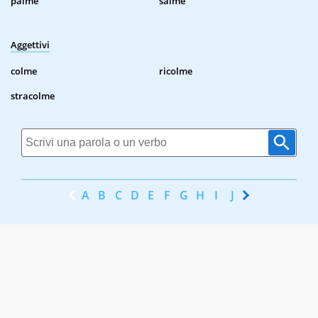
palme
salme
Aggettivi
colme
ricolme
stracolme
A
B
C
D
E
F
G
H
I
J
K
L
M
N