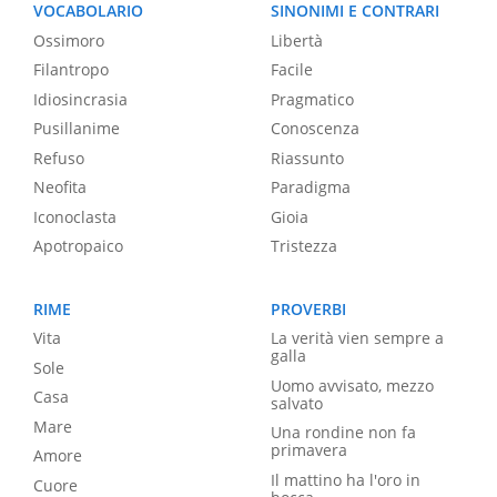
VOCABOLARIO
SINONIMI E CONTRARI
Ossimoro
Libertà
Filantropo
Facile
Idiosincrasia
Pragmatico
Pusillanime
Conoscenza
Refuso
Riassunto
Neofita
Paradigma
Iconoclasta
Gioia
Apotropaico
Tristezza
RIME
PROVERBI
Vita
La verità vien sempre a
galla
Sole
Uomo avvisato, mezzo
Casa
salvato
Mare
Una rondine non fa
primavera
Amore
Il mattino ha l'oro in
Cuore