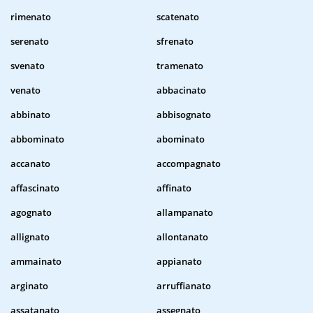
rimenato
scatenato
serenato
sfrenato
svenato
tramenato
venato
abbacinato
abbinato
abbisognato
abbominato
abominato
accanato
accompagnato
affascinato
affinato
agognato
allampanato
allignato
allontanato
ammainato
appianato
arginato
arruffianato
assatanato
assegnato