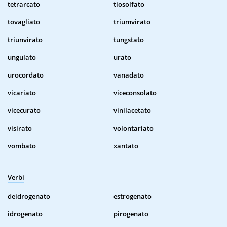
tetrarcato
tiosolfato
tovagliato
triumvirato
triunvirato
tungstato
ungulato
urato
urocordato
vanadato
vicariato
viceconsolato
vicecurato
vinilacetato
visirato
volontariato
vombato
xantato
Verbi
deidrogenato
estrogenato
idrogenato
pirogenato