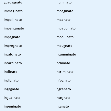
guadagnato
illuminato
immaginato
impaginato
impallinato
impanato
impantanato
impappinato
impegnato
impollinato
impregnato
impugnato
incalcinato
incamminato
incardinato
inchinato
inclinato
incriminato
indignato
infognato
ingegnato
ingranato
inguainato
insegnato
inseminato
intanato