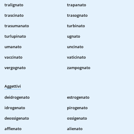
tralignato
trapanato
trascinato
trasognato
trasumanato
turbinato
turlupinato
ugnato
umanato
uncinato
vaccinato
vaticinato
vergognato
zampognato
Aggettivi
deidrogenato
estrogenato
idrogenato
pirogenato
deossigenato
ossigenato
affienato
alienato