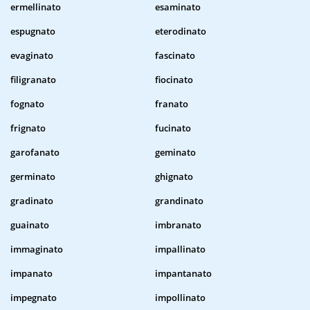
ermellinato
esaminato
espugnato
eterodinato
evaginato
fascinato
filigranato
fiocinato
fognato
franato
frignato
fucinato
garofanato
geminato
germinato
ghignato
gradinato
grandinato
guainato
imbranato
immaginato
impallinato
impanato
impantanato
impegnato
impollinato