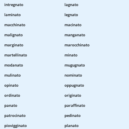
intregnato
lagnato
laminato
legnato
macchinato
macinato
malignato
manganato
marginato
marocchinato
martellinato
minato
modanato
mugugnato
mulinato
nominato
opinato
oppugnato
ordinato
originato
panato
paraffinato
patrocinato
pedinato
piovigginato
planato