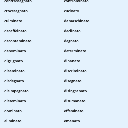
contrassegnato
controminato
crocesegnato
cucinato
culminato
damaschinato
decaffeinato
declinato
decontaminato
degnato
denominato
determinato
digrignato
dipanato
disaminato
discriminato
disdegnato
disegnato
disimpegnato
disingranato
disseminato
disumanato
dominato
effeminato
eliminato
emanato