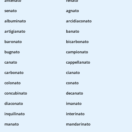
antenato
fenato
senato
agnato
albuminato
arcidiaconato
artigianato
banato
baronato
bicarbonato
bugnato
campionato
canato
cappellanato
carbonato
cianato
colonato
conato
concubinato
decanato
diaconato
imanato
inquilinato
interinato
manato
mandarinato