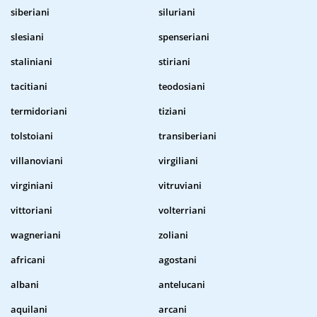
siberiani
siluriani
slesiani
spenseriani
staliniani
stiriani
tacitiani
teodosiani
termidoriani
tiziani
tolstoiani
transiberiani
villanoviani
virgiliani
virginiani
vitruviani
vittoriani
volterriani
wagneriani
zoliani
africani
agostani
albani
antelucani
aquilani
arcani