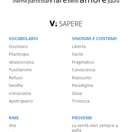
particolare
bello
inerme
paura
SAPERE
VOCABOLARIO
SINONIMI E CONTRARI
Ossimoro
Libertà
Filantropo
Facile
Idiosincrasia
Pragmatico
Pusillanime
Conoscenza
Refuso
Riassunto
Neofita
Paradigma
Iconoclasta
Gioia
Apotropaico
Tristezza
RIME
PROVERBI
Vita
La verità vien sempre a
galla