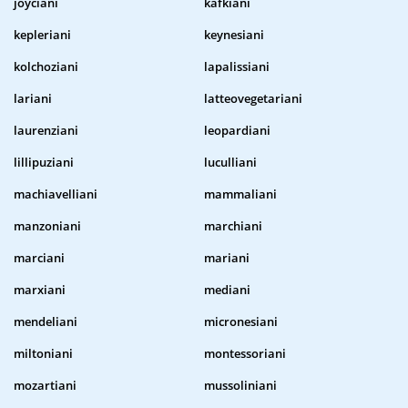
joyciani
kafkiani
kepleriani
keynesiani
kolchoziani
lapalissiani
lariani
latteovegetariani
laurenziani
leopardiani
lillipuziani
luculliani
machiavelliani
mammaliani
manzoniani
marchiani
marciani
mariani
marxiani
mediani
mendeliani
micronesiani
miltoniani
montessoriani
mozartiani
mussoliniani