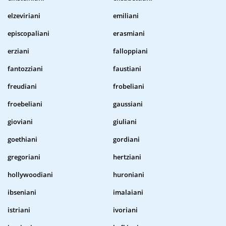
elzeviriani
emiliani
episcopaliani
erasmiani
erziani
falloppiani
fantozziani
faustiani
freudiani
frobeliani
froebeliani
gaussiani
gioviani
giuliani
goethiani
gordiani
gregoriani
hertziani
hollywoodiani
huroniani
ibseniani
imalaiani
istriani
ivoriani