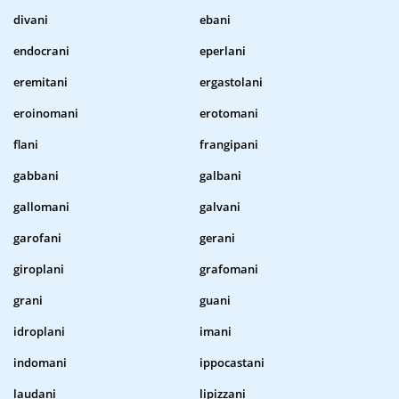
divani
ebani
endocrani
eperlani
eremitani
ergastolani
eroinomani
erotomani
flani
frangipani
gabbani
galbani
gallomani
galvani
garofani
gerani
giroplani
grafomani
grani
guani
idroplani
imani
indomani
ippocastani
laudani
lipizzani