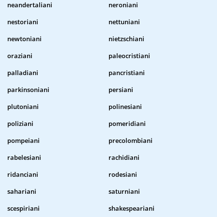
neandertaliani
neroniani
nestoriani
nettuniani
newtoniani
nietzschiani
oraziani
paleocristiani
palladiani
pancristiani
parkinsoniani
persiani
plutoniani
polinesiani
poliziani
pomeridiani
pompeiani
precolombiani
rabelesiani
rachidiani
ridanciani
rodesiani
sahariani
saturniani
scespiriani
shakespeariani