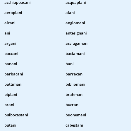
acchiappacani
acquaplani
aeroplani
alani
alcani
anglomani
ani
antesignani
argani
asciugamani
baccani
baciamani
banani
bani
barbacani
barracani
battimani
bibliomani
biplani
brahmani
brani
bucrani
bulbocastani
buonemani
butani
cabestani