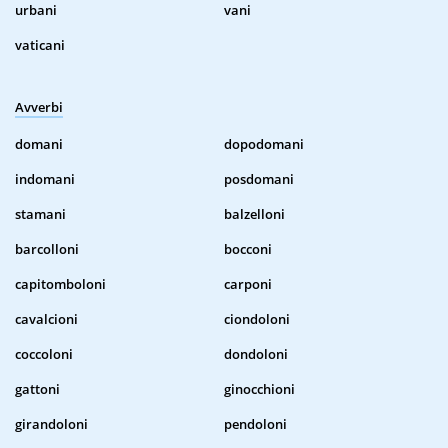
urbani
vani
vaticani
Avverbi
domani
dopodomani
indomani
posdomani
stamani
balzelloni
barcolloni
bocconi
capitomboloni
carponi
cavalcioni
ciondoloni
coccoloni
dondoloni
gattoni
ginocchioni
girandoloni
pendoloni