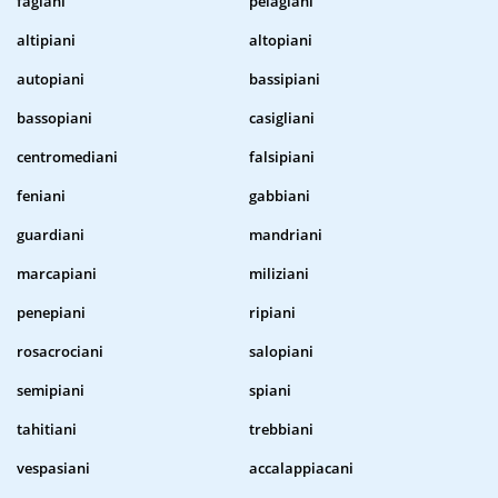
fagiani
pelagiani
altipiani
altopiani
autopiani
bassipiani
bassopiani
casigliani
centromediani
falsipiani
feniani
gabbiani
guardiani
mandriani
marcapiani
miliziani
penepiani
ripiani
rosacrociani
salopiani
semipiani
spiani
tahitiani
trebbiani
vespasiani
accalappiacani