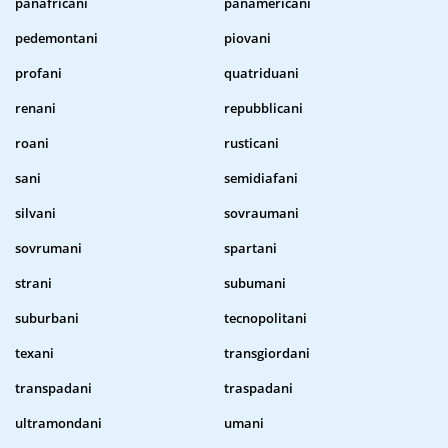
panafricani
panamericani
pedemontani
piovani
profani
quatriduani
renani
repubblicani
roani
rusticani
sani
semidiafani
silvani
sovraumani
sovrumani
spartani
strani
subumani
suburbani
tecnopolitani
texani
transgiordani
transpadani
traspadani
ultramondani
umani