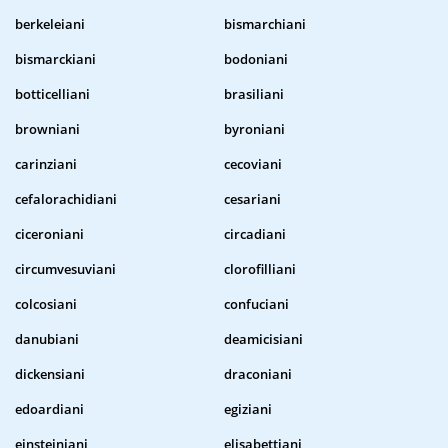
berkeleiani
bismarchiani
bismarckiani
bodoniani
botticelliani
brasiliani
browniani
byroniani
carinziani
cecoviani
cefalorachidiani
cesariani
ciceroniani
circadiani
circumvesuviani
clorofilliani
colcosiani
confuciani
danubiani
deamicisiani
dickensiani
draconiani
edoardiani
egiziani
einsteiniani
elisabettiani