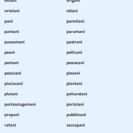
ontani
origani
ortolani
ottani
pani
pannilani
pantani
paramani
passamani
pastrani
peani
pellicani
pentani
pescecani
pescicani
pievani
pisciacani
plantani
platani
poliuretani
portasciugamani
portolani
propani
pubblicani
rafani
saccapani