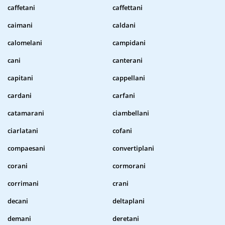
caffetani
caffettani
caimani
caldani
calomelani
campidani
cani
canterani
capitani
cappellani
cardani
carfani
catamarani
ciambellani
ciarlatani
cofani
compaesani
convertiplani
corani
cormorani
corrimani
crani
decani
deltaplani
demani
deretani