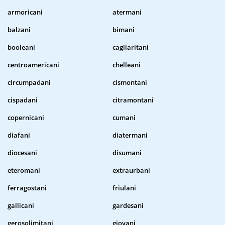
armoricani
atermani
balzani
bimani
booleani
cagliaritani
centroamericani
chelleani
circumpadani
cismontani
cispadani
citramontani
copernicani
cumani
diafani
diatermani
diocesani
disumani
eteromani
extraurbani
ferragostani
friulani
gallicani
gardesani
gerosolimitani
giovani