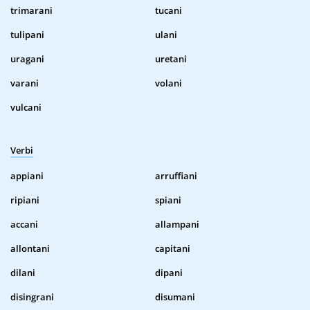
trimarani
tucani
tulipani
ulani
uragani
uretani
varani
volani
vulcani
Verbi
appiani
arruffiani
ripiani
spiani
accani
allampani
allontani
capitani
dilani
dipani
disingrani
disumani