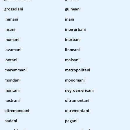
grossolani
guineani
immani
inani
insani
interurbani
inumani
inurbani
lavamani
linneani
lontani
malsani
maremmani
metropolitani
mondani
monomani
montani
negroamericani
nostrani
oltramontani
oltremondani
oltremontani
padani
pagani