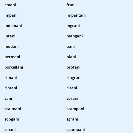
emani
frani
impani
impantani
indemani
ingrani
intani
mangani
modani
pani
permani
plani
porcellani
profani
rimani
ringrani
rintani
risani
sani
sbrani
scalmani
scampani
sdogani
sgrani
smani
spampani