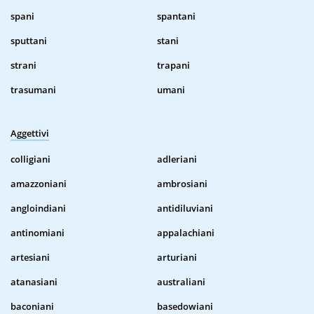
spani
spantani
sputtani
stani
strani
trapani
trasumani
umani
Aggettivi
colligiani
adleriani
amazzoniani
ambrosiani
angloindiani
antidiluviani
antinomiani
appalachiani
artesiani
arturiani
atanasiani
australiani
baconiani
basedowiani