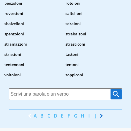
penzoloni
rotoloni
rovescioni
saltelloni
sbalzelloni
sdraioni
spenzoloni
strabalzoni
stramazzoni
strasciconi
striscioni
tastoni
tentennoni
tentoni
voltoloni
zoppiconi
A
B
C
D
E
F
G
H
I
J
K
L
M
N