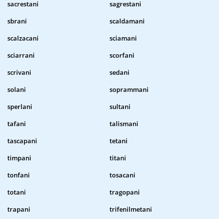
sacrestani
sagrestani
sbrani
scaldamani
scalzacani
sciamani
sciarrani
scorfani
scrivani
sedani
solani
soprammani
sperlani
sultani
tafani
talismani
tascapani
tetani
timpani
titani
tonfani
tosacani
totani
tragopani
trapani
trifenilmetani