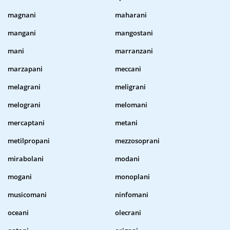
magnani
maharani
mangani
mangostani
mani
marranzani
marzapani
meccani
melagrani
meligrani
melograni
melomani
mercaptani
metani
metilpropani
mezzosoprani
mirabolani
modani
mogani
monoplani
musicomani
ninfomani
oceani
olecrani