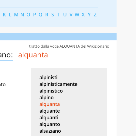
K
L
M
N
O
P
Q
R
S
T
U
V
W
X
Y
Z
tratto dalla voce ALQUANTA del Wikizionario
ano:
alquanta
alpinisti
alpinisticamente
nto
alpinistico
alpino
alquanta
alquante
alquanti
alquanto
alsaziano