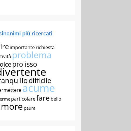
 sinonimi più ricercati
ire
importante
richiesta
problema
tività
prolisso
olce
divertente
ranquillo
difficile
acume
ermettere
fare
particolare
bello
nerme
amore
paura