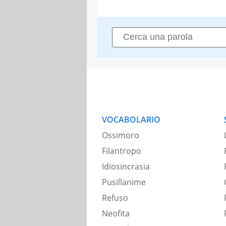
VOCABOLARIO
Ossimoro
Filantropo
Idiosincrasia
Pusillanime
Refuso
Neofita