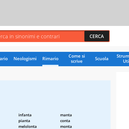
Come si
Strum
ario
Neologismi
Rimario
Scuola
scrive
Uti
infanta
manta
pianta
conta
melolonta
monta