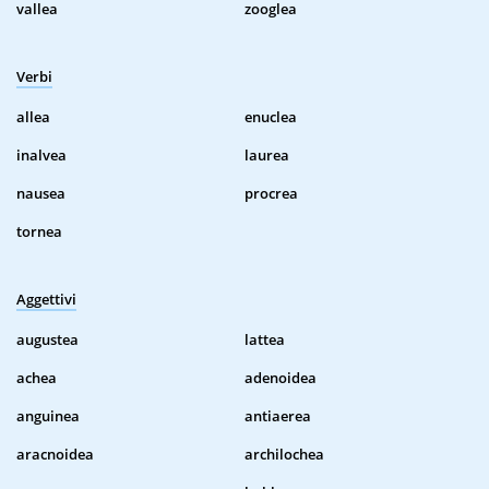
vallea
zooglea
Verbi
allea
enuclea
inalvea
laurea
nausea
procrea
tornea
Aggettivi
augustea
lattea
achea
adenoidea
anguinea
antiaerea
aracnoidea
archilochea