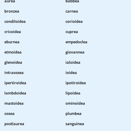
aurea
babbea
bronzea
carnea
condiloidea
corioidea
cricoidea
cuprea
eburnea
empedoclea
etmoidea
giovannea
glenoidea
ialoidea
intraossea
ioidea
ipertiroidea
ipotiroidea
lambdoidea
lipoidea
mastoidea
ominoidea
ossea
plumbea
postlaurea
sanguinea