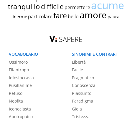
acume
tranquillo
difficile
permettere
amore
fare
particolare
bello
inerme
paura
SAPERE
VOCABOLARIO
SINONIMI E CONTRARI
Ossimoro
Libertà
Filantropo
Facile
Idiosincrasia
Pragmatico
Pusillanime
Conoscenza
Refuso
Riassunto
Neofita
Paradigma
Iconoclasta
Gioia
Apotropaico
Tristezza