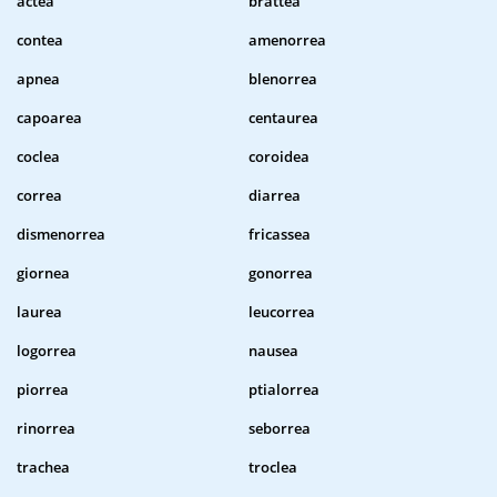
actea
brattea
contea
amenorrea
apnea
blenorrea
capoarea
centaurea
coclea
coroidea
correa
diarrea
dismenorrea
fricassea
giornea
gonorrea
laurea
leucorrea
logorrea
nausea
piorrea
ptialorrea
rinorrea
seborrea
trachea
troclea