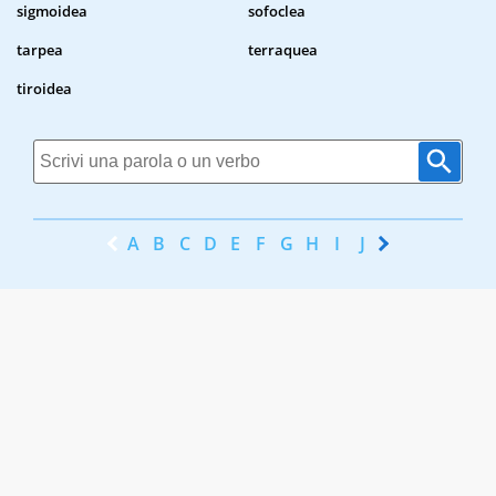
sigmoidea
sofoclea
tarpea
terraquea
tiroidea
A
B
C
D
E
F
G
H
I
J
K
L
M
N