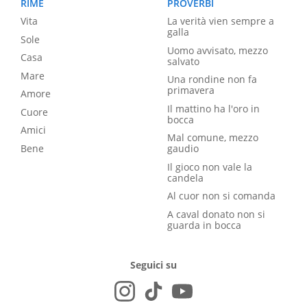
RIME
PROVERBI
Vita
La verità vien sempre a
galla
Sole
Uomo avvisato, mezzo
Casa
salvato
Mare
Una rondine non fa
primavera
Amore
Il mattino ha l'oro in
Cuore
bocca
Amici
Mal comune, mezzo
Bene
gaudio
Il gioco non vale la
candela
Al cuor non si comanda
A caval donato non si
guarda in bocca
Seguici su