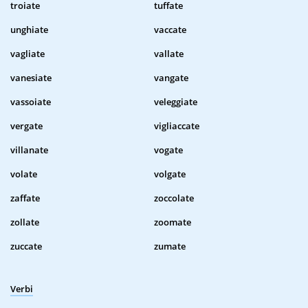
troiate
tuffate
unghiate
vaccate
vagliate
vallate
vanesiate
vangate
vassoiate
veleggiate
vergate
vigliaccate
villanate
vogate
volate
volgate
zaffate
zoccolate
zollate
zoomate
zuccate
zumate
Verbi