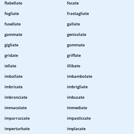
flabellate
focate
fogliate
frastagliate
fusellate
gallate
gammate
genicolate
gigliate
gommate
gridate
griffate
iellate
illibate
imballate
imbambolate
imbricate
imbrigliate
imbronciate
imbucate
immacolate
immediate
imparruccate
impasticcate
imperturbate
implacate