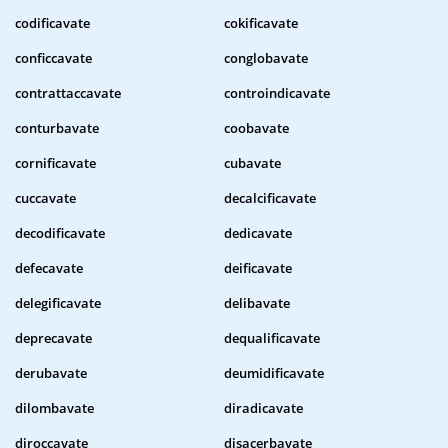
codificavate
cokificavate
conficcavate
conglobavate
contrattaccavate
controindicavate
conturbavate
coobavate
cornificavate
cubavate
cuccavate
decalcificavate
decodificavate
dedicavate
defecavate
deificavate
delegificavate
delibavate
deprecavate
dequalificavate
derubavate
deumidificavate
dilombavate
diradicavate
diroccavate
disacerbavate