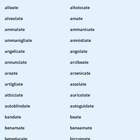
alleate
altolocate
alveolate
amate
ammalate
ammanicate
ammanigliate
amnistiate
angelicate
angolate
annunciate
arcibeate
areate
arsenicate
artigliate
assolate
atticciate
auricolate
autoblindate
autoguidate
bandate
beate
benamate
beneamate
beneducate
bicromate