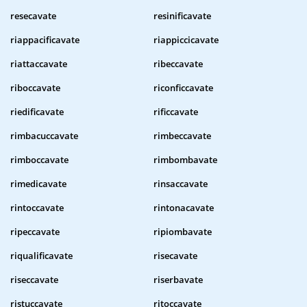
resecavate
resinificavate
riappacificavate
riappiccicavate
riattaccavate
ribeccavate
riboccavate
riconficcavate
riedificavate
rificcavate
rimbacuccavate
rimbeccavate
rimboccavate
rimbombavate
rimedicavate
rinsaccavate
rintoccavate
rintonacavate
ripeccavate
ripiombavate
riqualificavate
risecavate
riseccavate
riserbavate
ristuccavate
ritoccavate