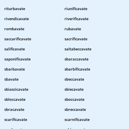
riturbavate
riunificavate
rivendicavate
riverificavate
rombavate
rubavate
saccarificavate
sacrificavate
salificavate
saltabeccavate
saponificavate
sbaraccavate
sbarbavate
sbarbificavate
sbavate
sbeccavate
sbiascicavate
sbiecavate
sbloccavate
sboccavate
sbracavate
sbreccavate
scarificavate
scarnificavate