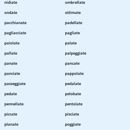
nidiate
ombrellate
ondate
ottimate
pacchianate
padellate
pagliacciate
pagliate
paiolate
palate
pallate
palpeggiate
panate
pancate
panciate
pappolate
passeggiate
pedalate
pedate
pelobate
pennellate
pentolate
piccate
pisciate
planate
poggiate