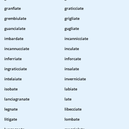
granfiate
graticciate
grembiulate
grigliate
guancialate
gugliate
imbardate
incannicciate
incannucciate
inculate
inferriate
inforcate
ingraticciate
insalate
intelaiate
inverniciate
isobate
labiate
lanciagranate
late
legnate
libecciate
litigate
lombate