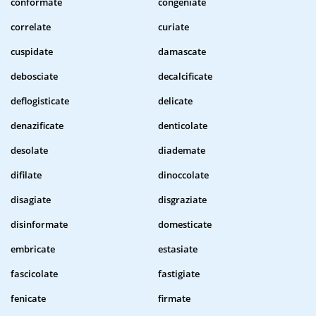
conformate
congeniate
correlate
curiate
cuspidate
damascate
debosciate
decalcificate
deflogisticate
delicate
denazificate
denticolate
desolate
diademate
difilate
dinoccolate
disagiate
disgraziate
disinformate
domesticate
embricate
estasiate
fascicolate
fastigiate
fenicate
firmate