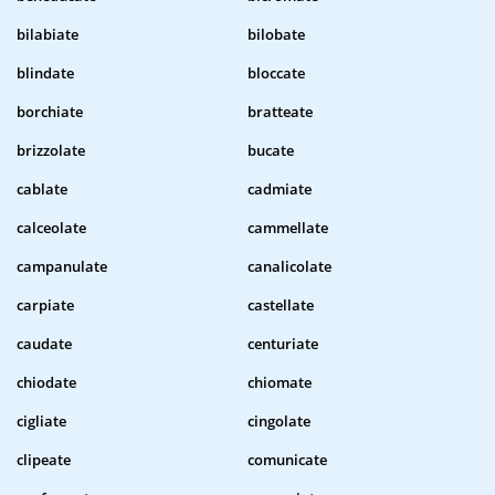
bilabiate
bilobate
blindate
bloccate
borchiate
bratteate
brizzolate
bucate
cablate
cadmiate
calceolate
cammellate
campanulate
canalicolate
carpiate
castellate
caudate
centuriate
chiodate
chiomate
cigliate
cingolate
clipeate
comunicate