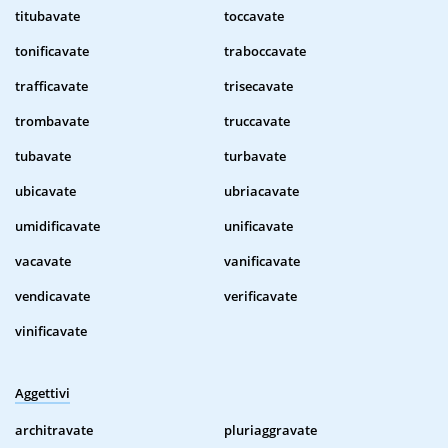
titubavate
toccavate
tonificavate
traboccavate
trafficavate
trisecavate
trombavate
truccavate
tubavate
turbavate
ubicavate
ubriacavate
umidificavate
unificavate
vacavate
vanificavate
vendicavate
verificavate
vinificavate
Aggettivi
architravate
pluriaggravate