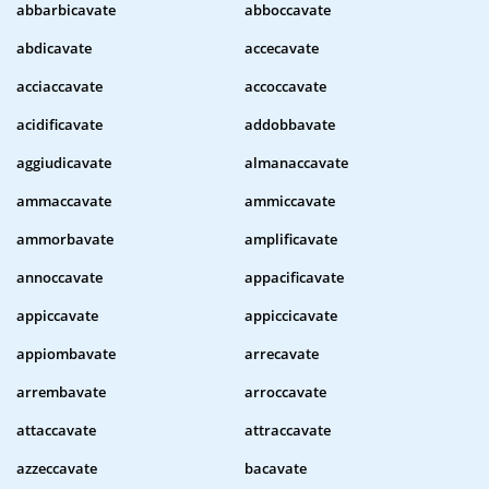
abbarbicavate
abboccavate
abdicavate
accecavate
acciaccavate
accoccavate
acidificavate
addobbavate
aggiudicavate
almanaccavate
ammaccavate
ammiccavate
ammorbavate
amplificavate
annoccavate
appacificavate
appiccavate
appiccicavate
appiombavate
arrecavate
arrembavate
arroccavate
attaccavate
attraccavate
azzeccavate
bacavate