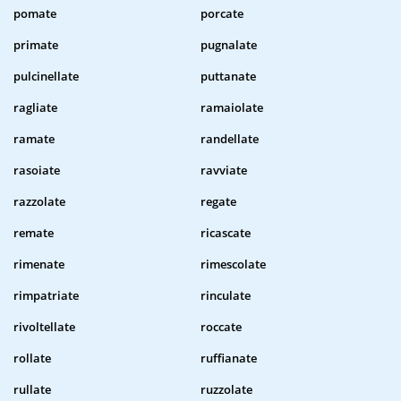
pomate
porcate
primate
pugnalate
pulcinellate
puttanate
ragliate
ramaiolate
ramate
randellate
rasoiate
ravviate
razzolate
regate
remate
ricascate
rimenate
rimescolate
rimpatriate
rinculate
rivoltellate
roccate
rollate
ruffianate
rullate
ruzzolate