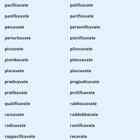
pacificavate
palificavate
panificavate
parificavate
peccavate
personificavate
perturbavate
pianificavate
piccavate
piluccavate
piombavate
pitoccavate
placavate
placcavate
predicavate
pregiudicavate
prelibavate
prolificavate
qualificavate
rabboccavate
raccavate
raddobbavate
radicavate
ramificavate
rappacificavate
recavate