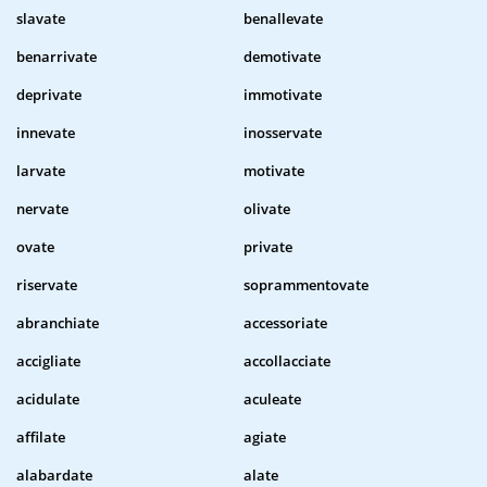
slavate
benallevate
benarrivate
demotivate
deprivate
immotivate
innevate
inosservate
larvate
motivate
nervate
olivate
ovate
private
riservate
soprammentovate
abranchiate
accessoriate
accigliate
accollacciate
acidulate
aculeate
affilate
agiate
alabardate
alate