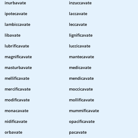
inurbavate
inzuccavate
ipotecavate
laccavate
lambiccavate
leccavate
libavate
lignificavate
lubrificavate
luccicavate
magnificavate
mantecavate
masturbavate
medicavate
mellificavate
mendicavate
mercificavate
moccicavate
modificavate
mollificavate
monacavate
mummificavate
nidificavate
opacificavate
orbavate
pacavate