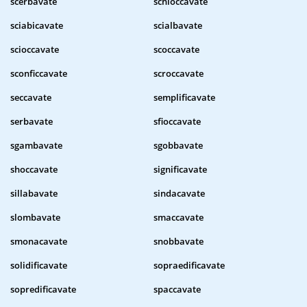
scerbavate
schioccavate
sciabicavate
scialbavate
scioccavate
scoccavate
sconficcavate
scroccavate
seccavate
semplificavate
serbavate
sfioccavate
sgambavate
sgobbavate
shoccavate
significavate
sillabavate
sindacavate
slombavate
smaccavate
smonacavate
snobbavate
solidificavate
sopraedificavate
sopredificavate
spaccavate