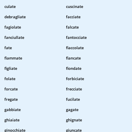
culate
cuscinate
debragliate
facciate
fagiolate
falcate
fanciullate
fantocciate
fate
fiaccolate
fiammate
fiancate
figliate
fiondate
folate
forbiciate
forcate
frecciate
fregate
fucilate
gabbiate
gagate
ghiaiate
ghignate
ginocchiate
giuncate