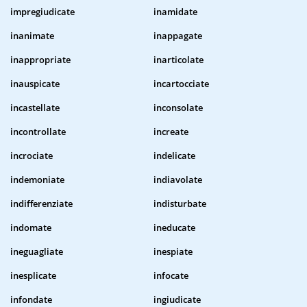
impregiudicate
inamidate
inanimate
inappagate
inappropriate
inarticolate
inauspicate
incartocciate
incastellate
inconsolate
incontrollate
increate
incrociate
indelicate
indemoniate
indiavolate
indifferenziate
indisturbate
indomate
ineducate
ineguagliate
inespiate
inesplicate
infocate
infondate
ingiudicate