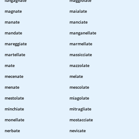
lungagnate
maggiolate
magnate
maialate
manate
manciate
mandate
manganellate
mareggiate
marmellate
martellate
massicciate
mate
mazzolate
mecenate
melate
menate
mescolate
mestolate
miagolate
minchiate
mitragliate
monellate
mostacciate
nerbate
nevicate