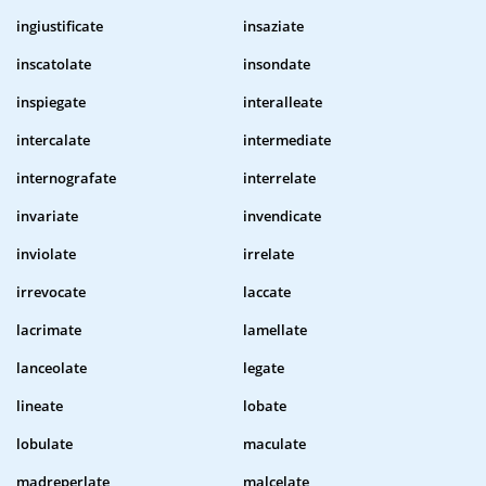
ingiustificate
insaziate
inscatolate
insondate
inspiegate
interalleate
intercalate
intermediate
internografate
interrelate
invariate
invendicate
inviolate
irrelate
irrevocate
laccate
lacrimate
lamellate
lanceolate
legate
lineate
lobate
lobulate
maculate
madreperlate
malcelate