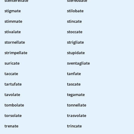
stenterellate
stereobate
stigmate
stilobate
stimmate
stincate
stivalate
stoccate
stornellate
strigliate
strimpellate
stupidate
suricate
sventagliate
taccate
tanfate
tartufate
tascate
tavolate
tegamate
tombolate
tonnellate
torsolate
trasvolate
trenate
trincate