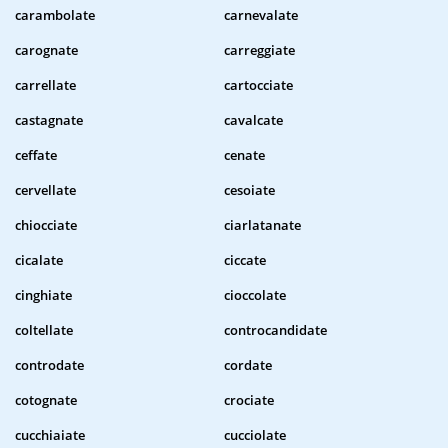
carambolate
carnevalate
carognate
carreggiate
carrellate
cartocciate
castagnate
cavalcate
ceffate
cenate
cervellate
cesoiate
chiocciate
ciarlatanate
cicalate
ciccate
cinghiate
cioccolate
coltellate
controcandidate
controdate
cordate
cotognate
crociate
cucchiaiate
cucciolate