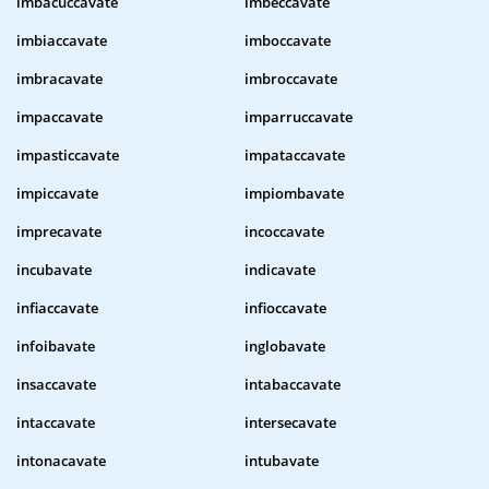
imbacuccavate
imbeccavate
imbiaccavate
imboccavate
imbracavate
imbroccavate
impaccavate
imparruccavate
impasticcavate
impataccavate
impiccavate
impiombavate
imprecavate
incoccavate
incubavate
indicavate
infiaccavate
infioccavate
infoibavate
inglobavate
insaccavate
intabaccavate
intaccavate
intersecavate
intonacavate
intubavate