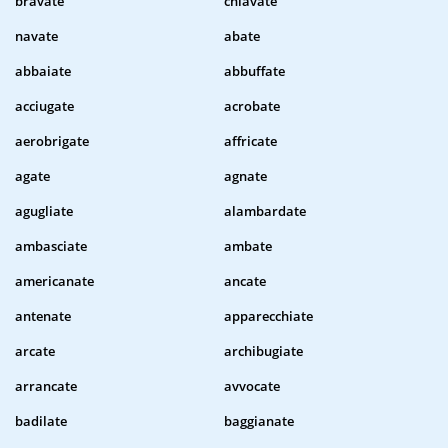
bravate
chiavate
navate
abate
abbaiate
abbuffate
acciugate
acrobate
aerobrigate
affricate
agate
agnate
agugliate
alambardate
ambasciate
ambate
americanate
ancate
antenate
apparecchiate
arcate
archibugiate
arrancate
avvocate
badilate
baggianate