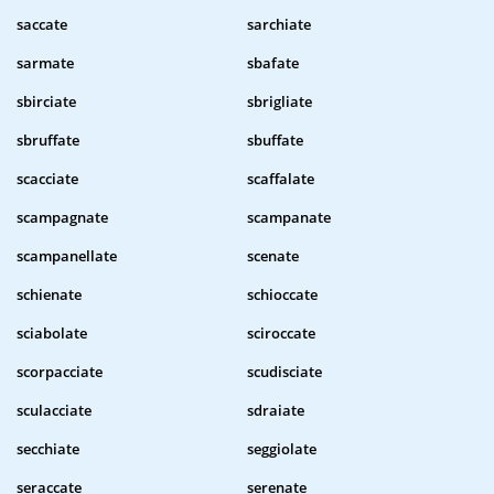
saccate
sarchiate
sarmate
sbafate
sbirciate
sbrigliate
sbruffate
sbuffate
scacciate
scaffalate
scampagnate
scampanate
scampanellate
scenate
schienate
schioccate
sciabolate
sciroccate
scorpacciate
scudisciate
sculacciate
sdraiate
secchiate
seggiolate
seraccate
serenate