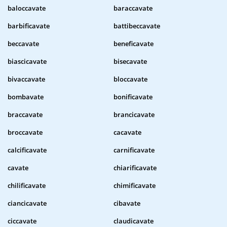
baloccavate
baraccavate
barbificavate
battibeccavate
beccavate
beneficavate
biascicavate
bisecavate
bivaccavate
bloccavate
bombavate
bonificavate
braccavate
brancicavate
broccavate
cacavate
calcificavate
carnificavate
cavate
chiarificavate
chilificavate
chimificavate
ciancicavate
cibavate
ciccavate
claudicavate