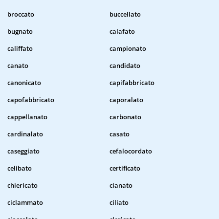
broccato
buccellato
bugnato
calafato
califfato
campionato
canato
candidato
canonicato
capifabbricato
capofabbricato
caporalato
cappellanato
carbonato
cardinalato
casato
caseggiato
cefalocordato
celibato
certificato
chiericato
cianato
ciclammato
ciliato