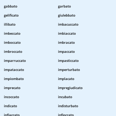
gabbato
garbato
gelificato
giulebbato
illibato
imbacuccato
imbeccato
imbiaccato
imboccato
imbracato
imbroccato
impaccato
imparruccato
impasticcato
impataccato
imperturbato
impiombato
implacato
imprecato
impregiudicato
incoccato
incubato
indicato
indisturbato
infiaccato
infioccato