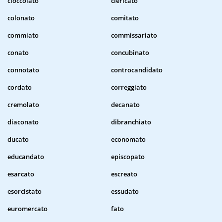
cioccolato
clericato
colonato
comitato
commiato
commissariato
conato
concubinato
connotato
controcandidato
cordato
correggiato
cremolato
decanato
diaconato
dibranchiato
ducato
economato
educandato
episcopato
esarcato
escreato
esorcistato
essudato
euromercato
fato