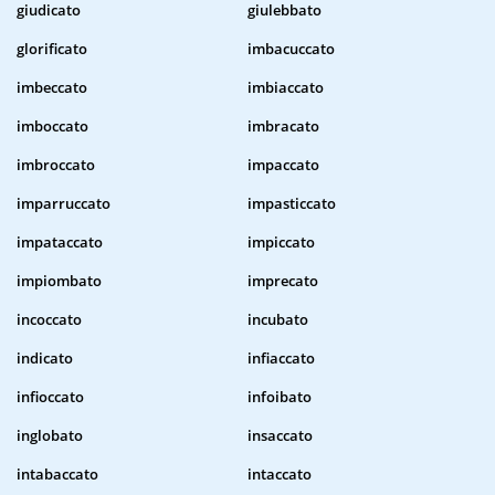
giudicato
giulebbato
glorificato
imbacuccato
imbeccato
imbiaccato
imboccato
imbracato
imbroccato
impaccato
imparruccato
impasticcato
impataccato
impiccato
impiombato
imprecato
incoccato
incubato
indicato
infiaccato
infioccato
infoibato
inglobato
insaccato
intabaccato
intaccato