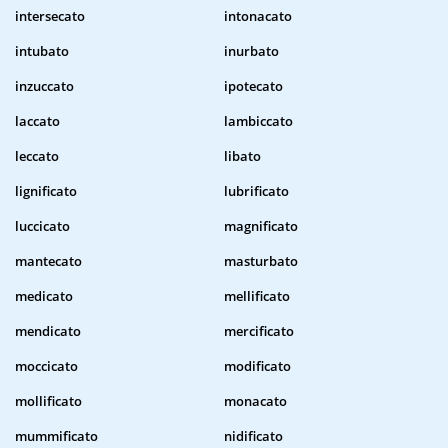
intersecato
intonacato
intubato
inurbato
inzuccato
ipotecato
laccato
lambiccato
leccato
libato
lignificato
lubrificato
luccicato
magnificato
mantecato
masturbato
medicato
mellificato
mendicato
mercificato
moccicato
modificato
mollificato
monacato
mummificato
nidificato