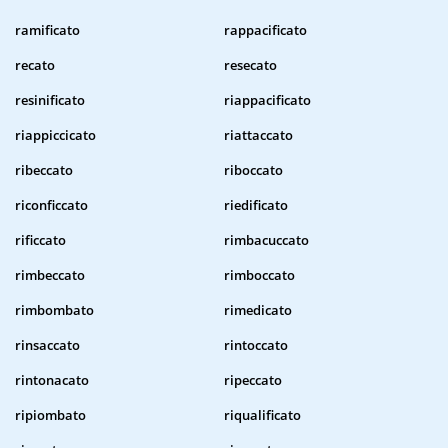
ramificato
rappacificato
recato
resecato
resinificato
riappacificato
riappiccicato
riattaccato
ribeccato
riboccato
riconficcato
riedificato
rificcato
rimbacuccato
rimbeccato
rimboccato
rimbombato
rimedicato
rinsaccato
rintoccato
rintonacato
ripeccato
ripiombato
riqualificato