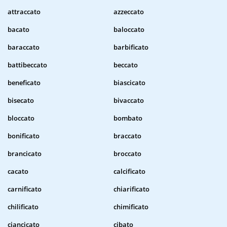
attraccato
azzeccato
bacato
baloccato
baraccato
barbificato
battibeccato
beccato
beneficato
biascicato
bisecato
bivaccato
bloccato
bombato
bonificato
braccato
brancicato
broccato
cacato
calcificato
carnificato
chiarificato
chilificato
chimificato
ciancicato
cibato