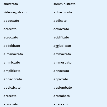
sinistrato
somministrato
videoregistrato
abbarbicato
abboccato
abdicato
accecato
acciaccato
accoccato
acidificato
addobbato
aggiudicato
almanaccato
ammaccato
ammiccato
ammorbato
amplificato
annoccato
appacificato
appiccato
appiccicato
appiombato
arrecato
arrembato
arroccato
attaccato