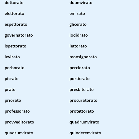
dottorato
duumvirato
elettorato
emirato
espettorato
glicerato
governatorato
iodidrato
ispettorato
lettorato
levirato
monsignorato
perborato
perclorato
picrato
portierato
prato
presbiterato
priorato
procuratorato
professorato
protettorato
provveditorato
quadrumvirato
quadrunvirato
quindecenvirato