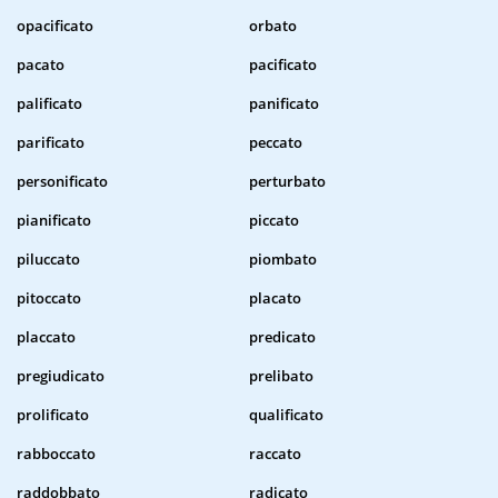
opacificato
orbato
pacato
pacificato
palificato
panificato
parificato
peccato
personificato
perturbato
pianificato
piccato
piluccato
piombato
pitoccato
placato
placcato
predicato
pregiudicato
prelibato
prolificato
qualificato
rabboccato
raccato
raddobbato
radicato