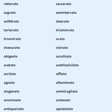
rettorato
saccarato
sagrato
seminterrato
solfidrato
stearato
tartarato
triumvirato
triunvirato
urato
vicecurato
visirato
abigeato
accolitato
acetato
acetilsalicilato
acrilato
afflato
agnato
albuminato
alogenato
ammiragliato
anonimato
antenato
antiquariato
apostolato