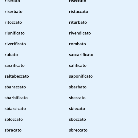
risecato
riseccato
riserbato
ristuccato
ritoccato
riturbato
riunificato
rivendicato
riverificato
rombato
rubato
saccarificato
sacrificato
salificato
saltabeccato
saponificato
sbaraccato
sbarbato
sbarbificato
sbeccato
sbiascicato
sbiecato
sbloccato
sboccato
sbracato
sbreccato