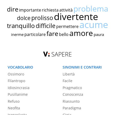
problema
dire
importante
richiesta
attività
divertente
prolisso
dolce
acume
tranquillo
difficile
permettere
amore
fare
particolare
bello
inerme
paura
SAPERE
VOCABOLARIO
SINONIMI E CONTRARI
Ossimoro
Libertà
Filantropo
Facile
Idiosincrasia
Pragmatico
Pusillanime
Conoscenza
Refuso
Riassunto
Neofita
Paradigma
Iconoclasta
Gioia