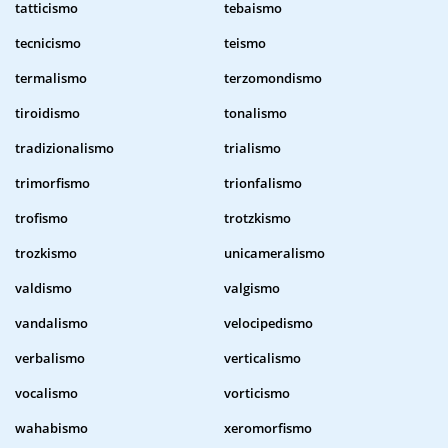
tatticismo
tebaismo
tecnicismo
teismo
termalismo
terzomondismo
tiroidismo
tonalismo
tradizionalismo
trialismo
trimorfismo
trionfalismo
trofismo
trotzkismo
trozkismo
unicameralismo
valdismo
valgismo
vandalismo
velocipedismo
verbalismo
verticalismo
vocalismo
vorticismo
wahabismo
xeromorfismo