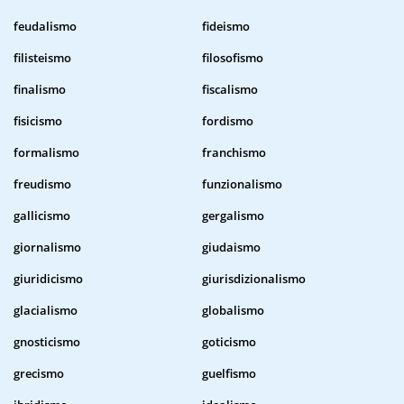
feudalismo
fideismo
filisteismo
filosofismo
finalismo
fiscalismo
fisicismo
fordismo
formalismo
franchismo
freudismo
funzionalismo
gallicismo
gergalismo
giornalismo
giudaismo
giuridicismo
giurisdizionalismo
glacialismo
globalismo
gnosticismo
goticismo
grecismo
guelfismo