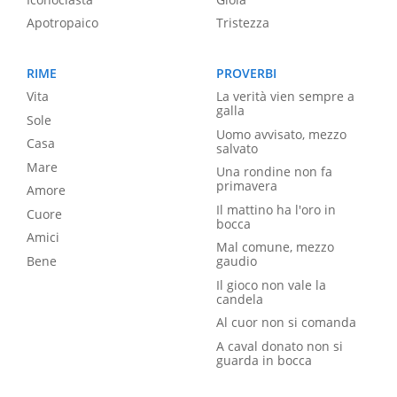
Apotropaico
Tristezza
RIME
PROVERBI
Vita
La verità vien sempre a
galla
Sole
Uomo avvisato, mezzo
Casa
salvato
Mare
Una rondine non fa
primavera
Amore
Il mattino ha l'oro in
Cuore
bocca
Amici
Mal comune, mezzo
Bene
gaudio
Il gioco non vale la
candela
Al cuor non si comanda
A caval donato non si
guarda in bocca