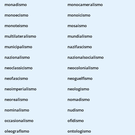
monadismo
monocameralismo
monoecismo
monoicismo
monoteismo
mosaismo
multilateralismo
mundialismo
municipalismo
nazifascismo
nazionalismo
nazionalsocialismo
neoclassicismo
neocolonialismo
neofascismo
neoguelfismo
neoimperialismo
neologismo
neorealismo
nomadismo
nominalismo
nudismo
occasionalismo
ofidismo
oleografismo
ontologismo