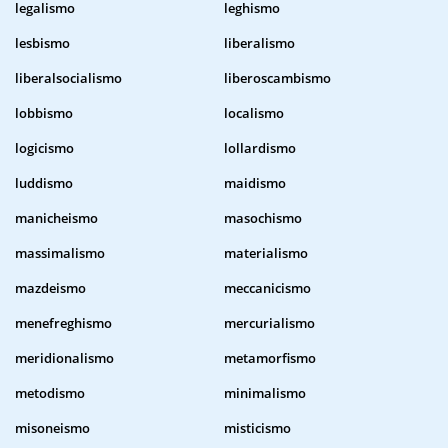
legalismo
leghismo
lesbismo
liberalismo
liberalsocialismo
liberoscambismo
lobbismo
localismo
logicismo
lollardismo
luddismo
maidismo
manicheismo
masochismo
massimalismo
materialismo
mazdeismo
meccanicismo
menefreghismo
mercurialismo
meridionalismo
metamorfismo
metodismo
minimalismo
misoneismo
misticismo