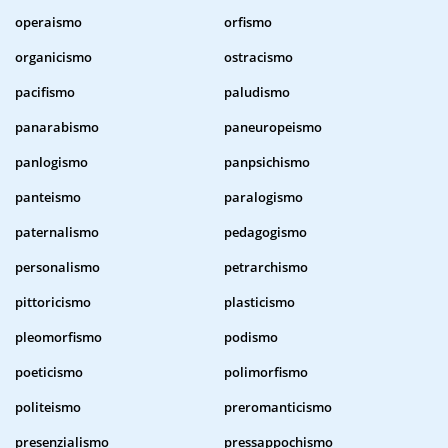
operaismo
orfismo
organicismo
ostracismo
pacifismo
paludismo
panarabismo
paneuropeismo
panlogismo
panpsichismo
panteismo
paralogismo
paternalismo
pedagogismo
personalismo
petrarchismo
pittoricismo
plasticismo
pleomorfismo
podismo
poeticismo
polimorfismo
politeismo
preromanticismo
presenzialismo
pressappochismo