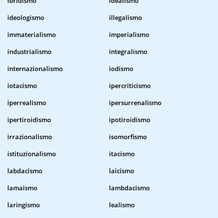
ibridismo
idealismo
ideologismo
illegalismo
immaterialismo
imperialismo
industrialismo
integralismo
internazionalismo
iodismo
iotacismo
ipercriticismo
iperrealismo
ipersurrenalismo
ipertiroidismo
ipotiroidismo
irrazionalismo
isomorfismo
istituzionalismo
itacismo
labdacismo
laicismo
lamaismo
lambdacismo
laringismo
lealismo