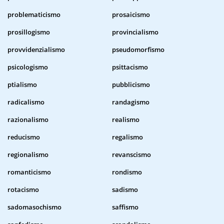
problematicismo
prosaicismo
prosillogismo
provincialismo
provvidenzialismo
pseudomorfismo
psicologismo
psittacismo
ptialismo
pubblicismo
radicalismo
randagismo
razionalismo
realismo
reducismo
regalismo
regionalismo
revanscismo
romanticismo
rondismo
rotacismo
sadismo
sadomasochismo
saffismo