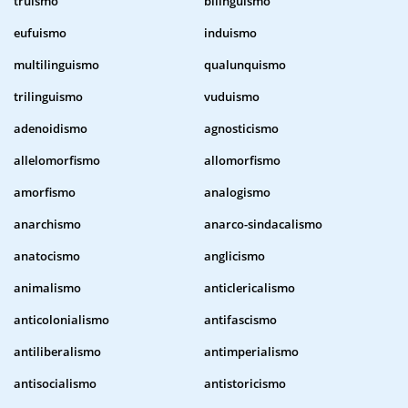
truismo
bilinguismo
eufuismo
induismo
multilinguismo
qualunquismo
trilinguismo
vuduismo
adenoidismo
agnosticismo
allelomorfismo
allomorfismo
amorfismo
analogismo
anarchismo
anarco-sindacalismo
anatocismo
anglicismo
animalismo
anticlericalismo
anticolonialismo
antifascismo
antiliberalismo
antimperialismo
antisocialismo
antistoricismo