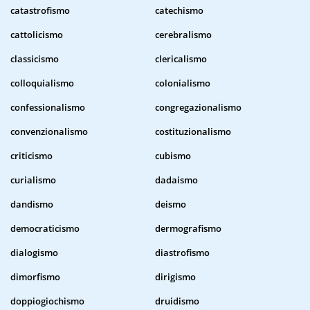
catastrofismo
catechismo
cattolicismo
cerebralismo
classicismo
clericalismo
colloquialismo
colonialismo
confessionalismo
congregazionalismo
convenzionalismo
costituzionalismo
criticismo
cubismo
curialismo
dadaismo
dandismo
deismo
democraticismo
dermografismo
dialogismo
diastrofismo
dimorfismo
dirigismo
doppiogiochismo
druidismo