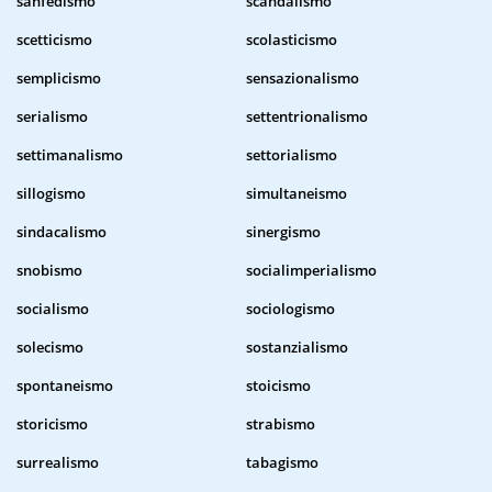
sanfedismo
scandalismo
scetticismo
scolasticismo
semplicismo
sensazionalismo
serialismo
settentrionalismo
settimanalismo
settorialismo
sillogismo
simultaneismo
sindacalismo
sinergismo
snobismo
socialimperialismo
socialismo
sociologismo
solecismo
sostanzialismo
spontaneismo
stoicismo
storicismo
strabismo
surrealismo
tabagismo