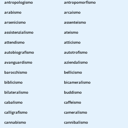
antropologismo
antropomorfismo
arabismo
arcaismo
arsenicismo
assenteismo
assistenzialismo
ateismo
attendismo
atticismo
autobiografismo
autotrofismo
avanguardismo
aziendalismo
barocchismo
bellicismo
biblicismo
bicameralismo
bilateralismo
buddismo
cabalismo
caffeismo
calligrafismo
cameralismo
cannabismo
cannibalismo