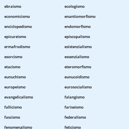
ebraismo
ecologismo
economicismo
enantiomorfismo
enciclopedismo
endomorfismo
epicureismo
episcopalismo
ermafrodismo
esistenzialismo
esorcismo
essenzialismo
etacismo
eteromorfismo
eunuchismo
eunucoidismo
europeismo
eurosocialismo
evangelicalismo
falangismo
fallicismo
fariseismo
fascismo
federalismo
fenomenalismo
feticismo