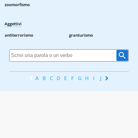
zoomorfismo
Aggettivi
antiterrorismo
granturismo
A
B
C
D
E
F
G
H
I
J
K
L
M
N