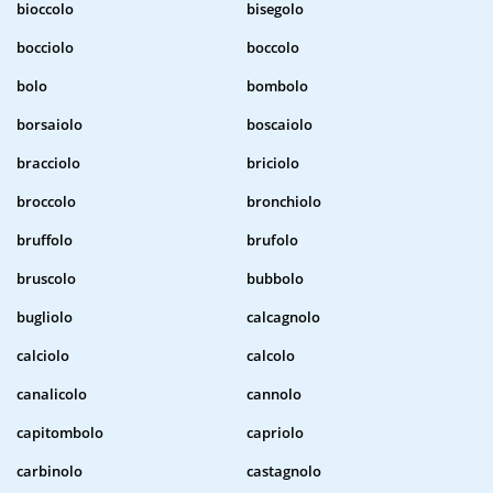
bioccolo
bisegolo
bocciolo
boccolo
bolo
bombolo
borsaiolo
boscaiolo
bracciolo
briciolo
broccolo
bronchiolo
bruffolo
brufolo
bruscolo
bubbolo
bugliolo
calcagnolo
calciolo
calcolo
canalicolo
cannolo
capitombolo
capriolo
carbinolo
castagnolo