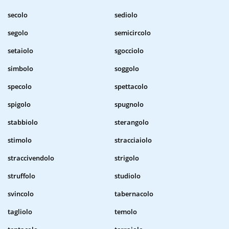
secolo
sediolo
segolo
semicircolo
setaiolo
sgocciolo
simbolo
soggolo
specolo
spettacolo
spigolo
spugnolo
stabbiolo
sterangolo
stimolo
stracciaiolo
straccivendolo
strigolo
struffolo
studiolo
svincolo
tabernacolo
tagliolo
temolo