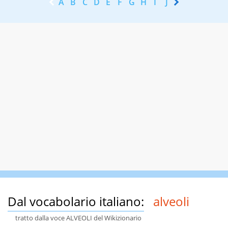
A
B
C
D
E
F
G
H
I
J
K
L
M
N
Dal vocabolario italiano:
alveoli
tratto dalla voce ALVEOLI del Wikizionario