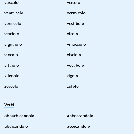
vascolo
veicolo
ventricolo
vermicolo
versicolo
vestibolo
vetriolo
vicolo
vignaiolo
vinacciolo
vincolo
visciolo
vitaiolo
vocabolo
xilenolo
zigolo
zoccolo
zufolo
Verbi
abbarbicandolo
abboccandolo
abdicandolo
accecandolo