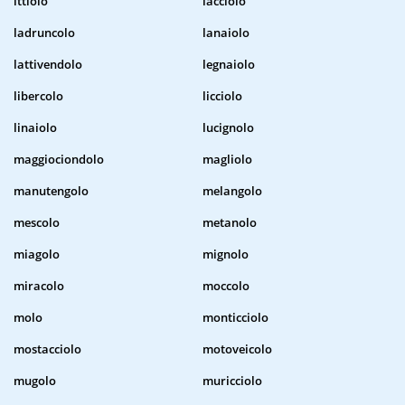
ittiolo
lacciolo
ladruncolo
lanaiolo
lattivendolo
legnaiolo
libercolo
licciolo
linaiolo
lucignolo
maggiociondolo
magliolo
manutengolo
melangolo
mescolo
metanolo
miagolo
mignolo
miracolo
moccolo
molo
monticciolo
mostacciolo
motoveicolo
mugolo
muricciolo