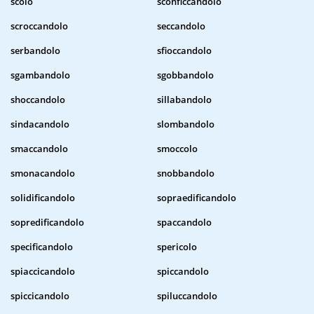
scolo
sconficcandolo
scroccandolo
seccandolo
serbandolo
sfioccandolo
sgambandolo
sgobbandolo
shoccandolo
sillabandolo
sindacandolo
slombandolo
smaccandolo
smoccolo
smonacandolo
snobbandolo
solidificandolo
sopraedificandolo
sopredificandolo
spaccandolo
specificandolo
spericolo
spiaccicandolo
spiccandolo
spiccicandolo
spiluccandolo