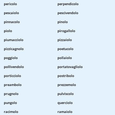
pericolo
perpendicolo
pescaiolo
pescivendolo
pinnacolo
pinolo
piolo
pirogallolo
piumacciolo
pizzaiolo
pizzicagnolo
poetucolo
poggiolo
pollaiolo
pollivendolo
portatovagliolo
porticciolo
postribolo
preambolo
prezzemolo
prugnolo
pulviscolo
pungolo
querciolo
racimolo
ramaiolo