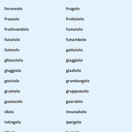
foruncolo
frugolo
fruscolo
fruttaiolo
fruttivendolo
fumaiolo
funaiolo
funambolo
funicolo
gattaiolo
ghiacciolo
giaggiolo
giuggiolo
gladiolo
gocciolo
grandangolo
grumolo
gruppuscolo
guaiacolo
guardolo
idolo
incunabolo
intingolo
ipergolo