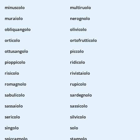
minuscolo
multiruolo
muraiolo
nerognolo
obliquangolo
olivicolo
orticolo
ortofrutticolo
ottusangolo
piccolo
pioppicolo
ridicolo
risicolo
rivistaiolo
romagnolo
rupicolo
sabulicolo
sardegnolo
sassaiolo
sassicolo
sericolo
silvicolo
singolo
solo
spiccagnolo
stagnolo