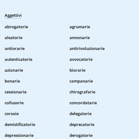
Aggettivi
abrogatorie
agrumarie
aleatorie
annonarie
antiorarie
antirivoluzionarie
autenticatorie
avvocatorie
azionarie
biorarie
bonarie
campanarie
cessionarie
chirografarie
collusorie
concordatarie
corsoie
delegatorie
demistificatorie
deprecatorie
depressionarie
derogatorie