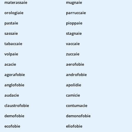
materassaie
mugnaie
orologiaie
parruccaie
pastaie
pioppaie
sassaie
stagnaie
tabaccaie
vaccaie
volpaie
zuccaie
acacie
aerofobie
agorafobie
androfobie
anglofobie
apolidie
audacie
camicie
claustrofobie
contumacie
demofobie
demonofobie
ecofobie
eliofobie