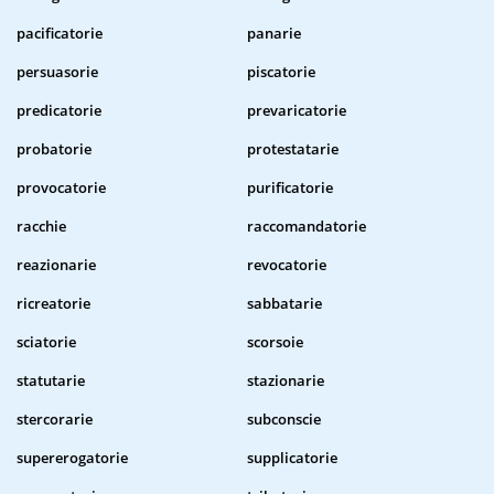
pacificatorie
panarie
persuasorie
piscatorie
predicatorie
prevaricatorie
probatorie
protestatarie
provocatorie
purificatorie
racchie
raccomandatorie
reazionarie
revocatorie
ricreatorie
sabbatarie
sciatorie
scorsoie
statutarie
stazionarie
stercorarie
subconscie
supererogatorie
supplicatorie