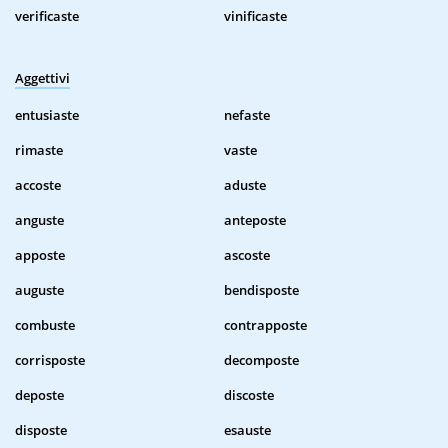
verificaste
vinificaste
Aggettivi
entusiaste
nefaste
rimaste
vaste
accoste
aduste
anguste
anteposte
apposte
ascoste
auguste
bendisposte
combuste
contrapposte
corrisposte
decomposte
deposte
discoste
disposte
esauste