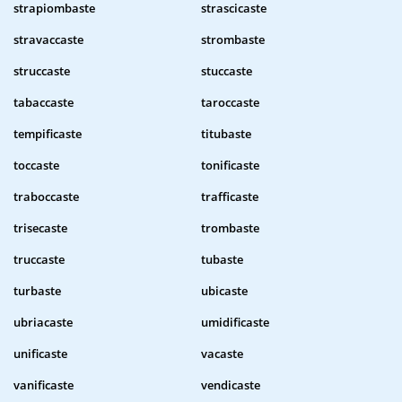
strapiombaste
strascicaste
stravaccaste
strombaste
struccaste
stuccaste
tabaccaste
taroccaste
tempificaste
titubaste
toccaste
tonificaste
traboccaste
trafficaste
trisecaste
trombaste
truccaste
tubaste
turbaste
ubicaste
ubriacaste
umidificaste
unificaste
vacaste
vanificaste
vendicaste