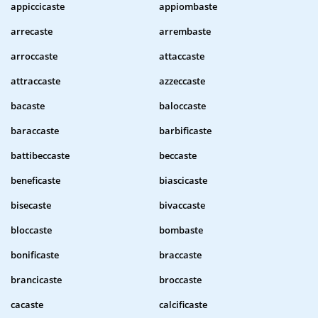
appiccicaste
appiombaste
arrecaste
arrembaste
arroccaste
attaccaste
attraccaste
azzeccaste
bacaste
baloccaste
baraccaste
barbificaste
battibeccaste
beccaste
beneficaste
biascicaste
bisecaste
bivaccaste
bloccaste
bombaste
bonificaste
braccaste
brancicaste
broccaste
cacaste
calcificaste