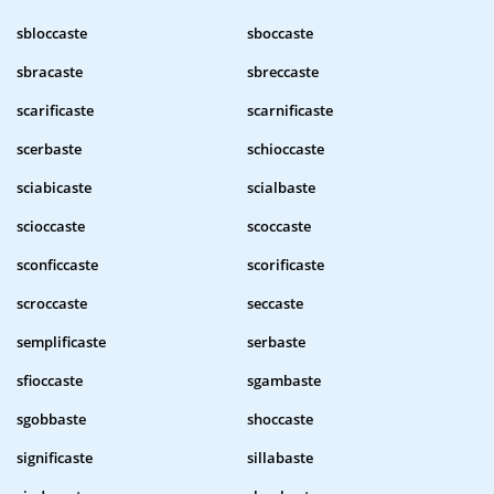
sbloccaste
sboccaste
sbracaste
sbreccaste
scarificaste
scarnificaste
scerbaste
schioccaste
sciabicaste
scialbaste
scioccaste
scoccaste
sconficcaste
scorificaste
scroccaste
seccaste
semplificaste
serbaste
sfioccaste
sgambaste
sgobbaste
shoccaste
significaste
sillabaste