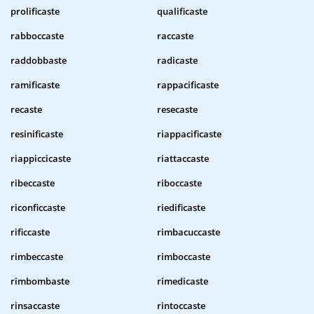
prolificaste
qualificaste
rabboccaste
raccaste
raddobbaste
radicaste
ramificaste
rappacificaste
recaste
resecaste
resinificaste
riappacificaste
riappiccicaste
riattaccaste
ribeccaste
riboccaste
riconficcaste
riedificaste
rificcaste
rimbacuccaste
rimbeccaste
rimboccaste
rimbombaste
rimedicaste
rinsaccaste
rintoccaste