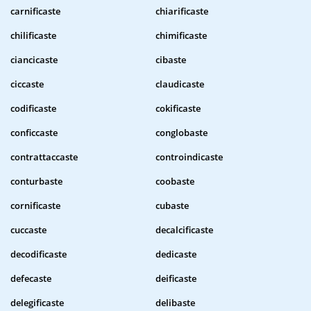
carnificaste
chiarificaste
chilificaste
chimificaste
ciancicaste
cibaste
ciccaste
claudicaste
codificaste
cokificaste
conficcaste
conglobaste
contrattaccaste
controindicaste
conturbaste
coobaste
cornificaste
cubaste
cuccaste
decalcificaste
decodificaste
dedicaste
defecaste
deificaste
delegificaste
delibaste