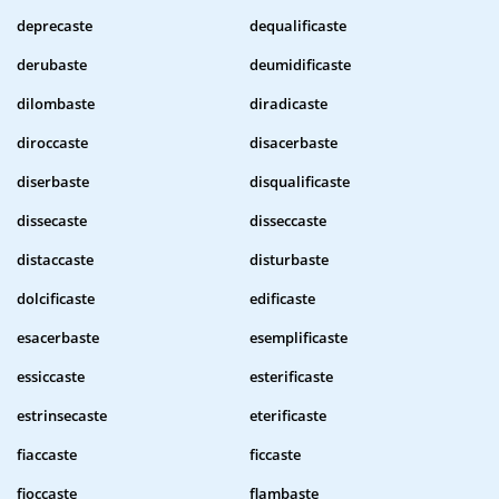
deprecaste
dequalificaste
derubaste
deumidificaste
dilombaste
diradicaste
diroccaste
disacerbaste
diserbaste
disqualificaste
dissecaste
disseccaste
distaccaste
disturbaste
dolcificaste
edificaste
esacerbaste
esemplificaste
essiccaste
esterificaste
estrinsecaste
eterificaste
fiaccaste
ficcaste
fioccaste
flambaste