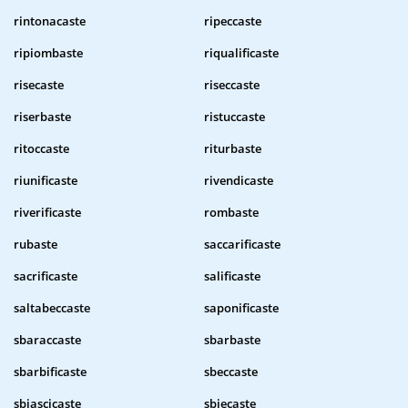
rintonacaste
ripeccaste
ripiombaste
riqualificaste
risecaste
riseccaste
riserbaste
ristuccaste
ritoccaste
riturbaste
riunificaste
rivendicaste
riverificaste
rombaste
rubaste
saccarificaste
sacrificaste
salificaste
saltabeccaste
saponificaste
sbaraccaste
sbarbaste
sbarbificaste
sbeccaste
sbiascicaste
sbiecaste