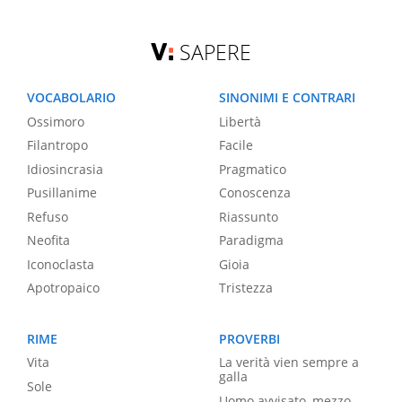
SAPERE
VOCABOLARIO
SINONIMI E CONTRARI
Ossimoro
Libertà
Filantropo
Facile
Idiosincrasia
Pragmatico
Pusillanime
Conoscenza
Refuso
Riassunto
Neofita
Paradigma
Iconoclasta
Gioia
Apotropaico
Tristezza
RIME
PROVERBI
Vita
La verità vien sempre a
galla
Sole
Uomo avvisato, mezzo