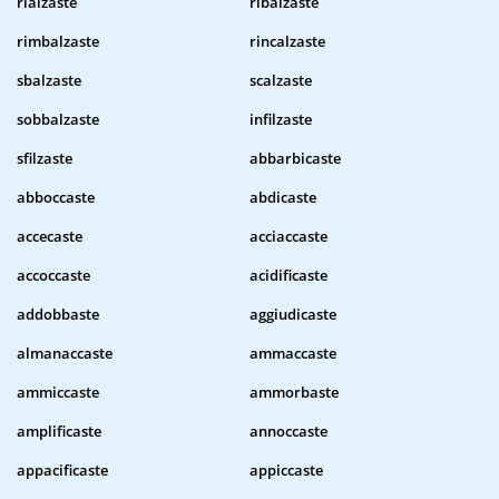
rialzaste
ribalzaste
rimbalzaste
rincalzaste
sbalzaste
scalzaste
sobbalzaste
infilzaste
sfilzaste
abbarbicaste
abboccaste
abdicaste
accecaste
acciaccaste
accoccaste
acidificaste
addobbaste
aggiudicaste
almanaccaste
ammaccaste
ammiccaste
ammorbaste
amplificaste
annoccaste
appacificaste
appiccaste