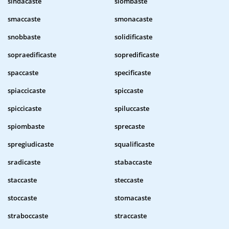
sindacaste
slombaste
smaccaste
smonacaste
snobbaste
solidificaste
sopraedificaste
sopredificaste
spaccaste
specificaste
spiaccicaste
spiccaste
spiccicaste
spiluccaste
spiombaste
sprecaste
spregiudicaste
squalificaste
sradicaste
stabaccaste
staccaste
steccaste
stoccaste
stomacaste
straboccaste
straccaste