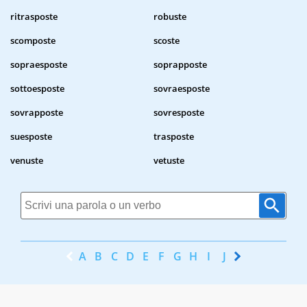
ritrasposte
robuste
scomposte
scoste
sopraesposte
soprapposte
sottoesposte
sovraesposte
sovrapposte
sovresposte
suesposte
trasposte
venuste
vetuste
A
B
C
D
E
F
G
H
I
J
K
L
M
N