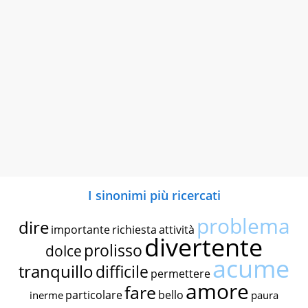
I sinonimi più ricercati
problema
dire
importante
richiesta
attività
divertente
prolisso
dolce
acume
tranquillo
difficile
permettere
amore
fare
particolare
bello
inerme
paura