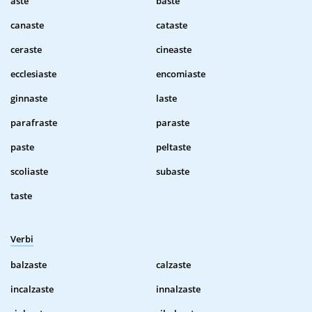
aste
baste
canaste
cataste
ceraste
cineaste
ecclesiaste
encomiaste
ginnaste
laste
parafraste
paraste
paste
peltaste
scoliaste
subaste
taste
Verbi
balzaste
calzaste
incalzaste
innalzaste