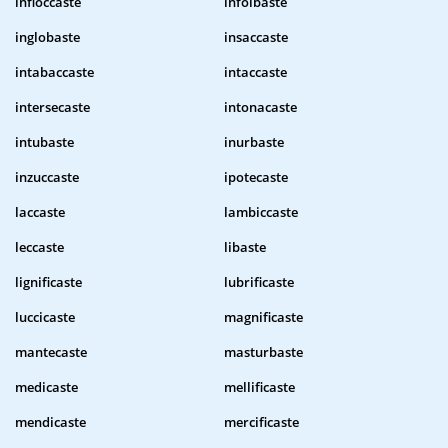
infioccaste
infoibaste
inglobaste
insaccaste
intabaccaste
intaccaste
intersecaste
intonacaste
intubaste
inurbaste
inzuccaste
ipotecaste
laccaste
lambiccaste
leccaste
libaste
lignificaste
lubrificaste
luccicaste
magnificaste
mantecaste
masturbaste
medicaste
mellificaste
mendicaste
mercificaste