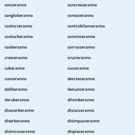
conceranno
concresceranno
congloberanno
consoceranno
contorceranno
controbilanceranno
conturberanno
convinceranno
cooberanno
corrucceranno
cresceranno
crucceranno
cuberanno
cucceranno
cuoceranno
decresceranno
deliberanno
denunceranno
deruberanno
dilomberanno
disacerberanno
discacceranno
diserberanno
disimpacceranno
disincroceranno
dispiaceranno