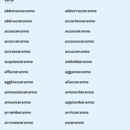
Verbi
abbonacceranno
abborracceranno
abbracceranno
accartocceranno
accasceranno
acconceranno
accorceranno
accovacceranno
accresceranno
accucceranno
acquiesceranno
addobberanno
affacceranno
agganceranno
agghiacceranno
allacceranno
ammassicceranno
ammorberanno
annunceranno
appiomberanno
arremberanno
arricceranno
arrovesceranno
asceranno