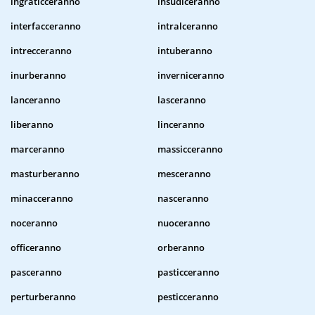
ingraticceranno
insudiceranno
interfacceranno
intralceranno
intrecceranno
intuberanno
inurberanno
inverniceranno
lanceranno
lasceranno
liberanno
linceranno
marceranno
massicceranno
masturberanno
mesceranno
minacceranno
nasceranno
noceranno
nuoceranno
officeranno
orberanno
pasceranno
pasticceranno
perturberanno
pesticceranno