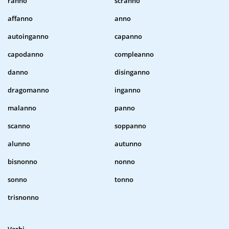
ranno
scranno
affanno
anno
autoinganno
capanno
capodanno
compleanno
danno
disinganno
dragomanno
inganno
malanno
panno
scanno
soppanno
alunno
autunno
bisnonno
nonno
sonno
tonno
trisnonno