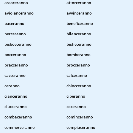
assoceranno
attorceranno
aviolanceranno
avvinceranno
baceranno
beneficeranno
berceranno
bilanceranno
bisbocceranno
bisticceranno
bocceranno
bomberanno
bracceranno
brocceranno
cacceranno
calceranno
ceranno
chiocceranno
cianceranno
ciberanno
ciucceranno
coceranno
combaceranno
cominceranno
commerceranno
compiaceranno