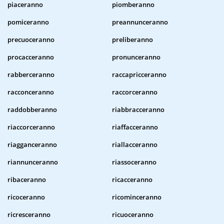
piaceranno
piomberanno
pomiceranno
preannunceranno
precuoceranno
preliberanno
procacceranno
pronunceranno
rabberceranno
raccapricceranno
racconceranno
raccorceranno
raddobberanno
riabbracceranno
riaccorceranno
riaffacceranno
riagganceranno
riallacceranno
riannunceranno
riassoceranno
ribaceranno
ricacceranno
ricoceranno
ricominceranno
ricresceranno
ricuoceranno