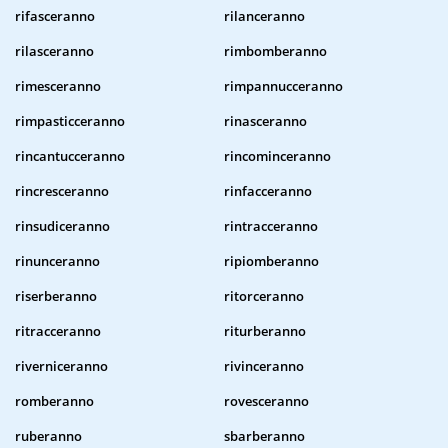
rifasceranno
rilanceranno
rilasceranno
rimbomberanno
rimesceranno
rimpannucceranno
rimpasticceranno
rinasceranno
rincantucceranno
rincominceranno
rincresceranno
rinfacceranno
rinsudiceranno
rintracceranno
rinunceranno
ripiomberanno
riserberanno
ritorceranno
ritracceranno
riturberanno
riverniceranno
rivinceranno
romberanno
rovesceranno
ruberanno
sbarberanno