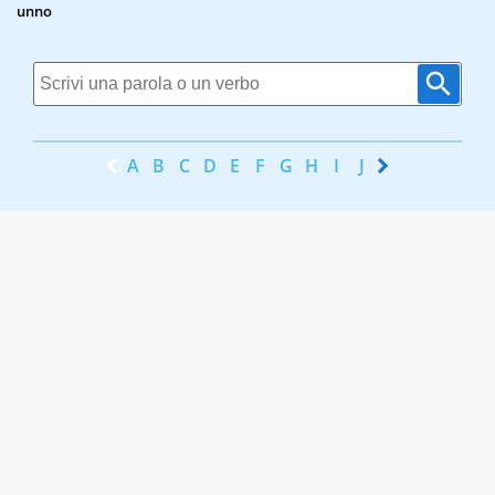
unno
A
B
C
D
E
F
G
H
I
J
K
L
M
N