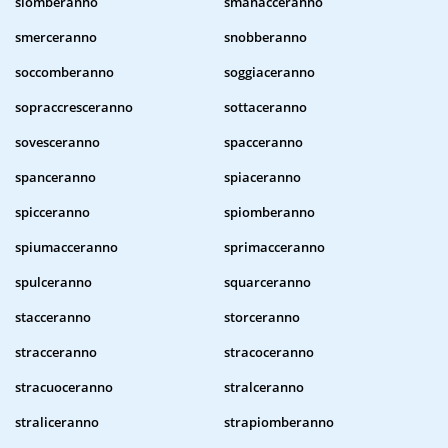
slomberanno
smanacceranno
smerceranno
snobberanno
soccomberanno
soggiaceranno
sopraccresceranno
sottaceranno
sovesceranno
spacceranno
spanceranno
spiaceranno
spicceranno
spiomberanno
spiumacceranno
sprimacceranno
spulceranno
squarceranno
stacceranno
storceranno
stracceranno
stracoceranno
stracuoceranno
stralceranno
straliceranno
strapiomberanno