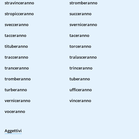
stravinceranno
stromberanno
stropicceranno
succeranno
svecceranno
sverniceranno
tacceranno
taceranno
tituberanno
torceranno
tracceranno
tralasceranno
tranceranno
trinceranno
tromberanno
tuberanno
turberanno
ufficeranno
verniceranno
vinceranno
voceranno
Aggettivi