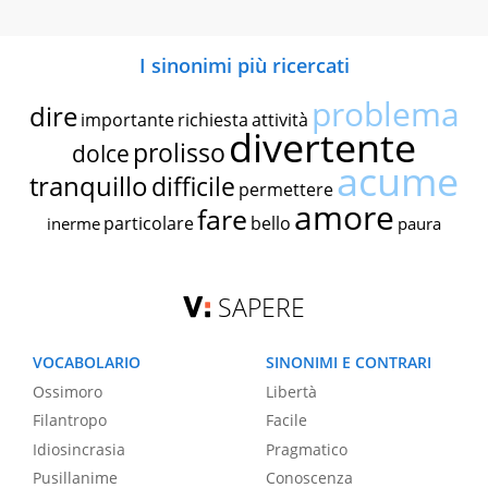
I sinonimi più ricercati
problema
dire
importante
richiesta
attività
divertente
prolisso
dolce
acume
tranquillo
difficile
permettere
amore
fare
particolare
bello
inerme
paura
SAPERE
VOCABOLARIO
SINONIMI E CONTRARI
Ossimoro
Libertà
Filantropo
Facile
Idiosincrasia
Pragmatico
Pusillanime
Conoscenza