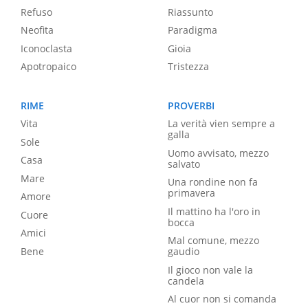
Refuso
Riassunto
Neofita
Paradigma
Iconoclasta
Gioia
Apotropaico
Tristezza
RIME
PROVERBI
Vita
La verità vien sempre a
galla
Sole
Uomo avvisato, mezzo
Casa
salvato
Mare
Una rondine non fa
primavera
Amore
Il mattino ha l'oro in
Cuore
bocca
Amici
Mal comune, mezzo
Bene
gaudio
Il gioco non vale la
candela
Al cuor non si comanda