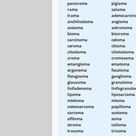
panorama
pigiama
rama
salama
trama
adenocarci
anchilostoma
angioma
assioma
astronoma
bioma
biscroma
carcinoma
celoma
ceroma
chioma
citostoma
citotostoma
croma
cromosoma
emangioma
ematoma
ergonoma
fecaloma
fisiognoma
ganglioma
glaucoma
granuloma
linfadenoma
linfogranul
lipoma
liposarcoma
mieloma
mioma
osteosarcoma
papilloma
sarcoma
scotoma
sifiloma
soma
stroma
talloma
tracoma
tricoma