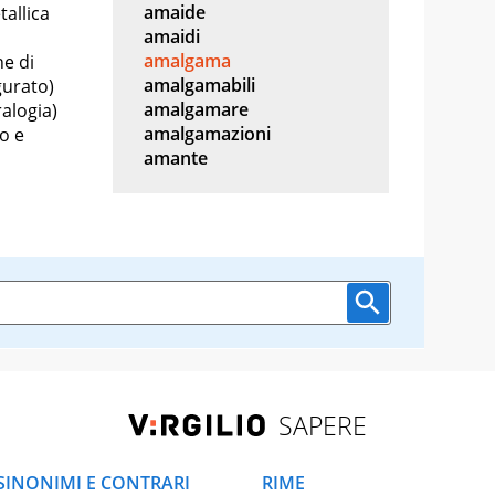
amaide
tallica
amaidi
amalgama
ne di
amalgamabili
gurato)
amalgamare
alogia)
amalgamazioni
o e
amante
SAPERE
SINONIMI E CONTRARI
RIME