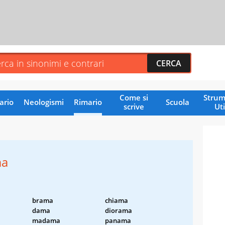
Come si
Strum
ario
Neologismi
Rimario
Scuola
scrive
Uti
ma
brama
chiama
dama
diorama
madama
panama