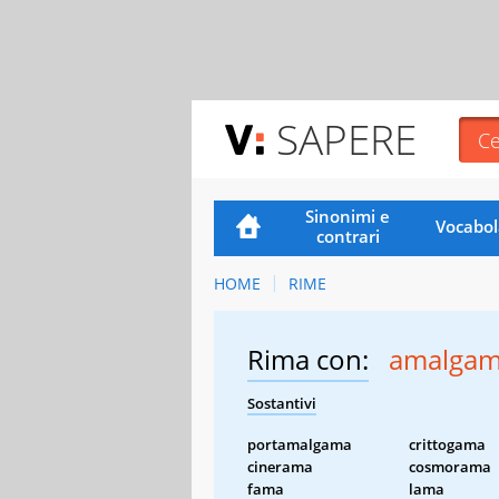
SAPERE
Sinonimi e
Vocabol
contrari
HOME
RIME
Rima con:
amalga
Sostantivi
portamalgama
crittogama
cinerama
cosmorama
fama
lama