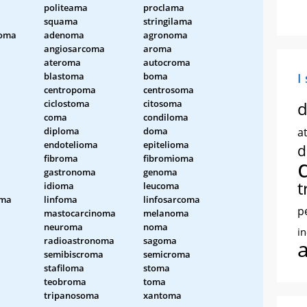
politeama
proclama
squama
stringilama
noma
adenoma
agronoma
angiosarcoma
aroma
ateroma
autocroma
blastoma
boma
I
centropoma
centrosoma
ciclostoma
citosoma
d
coma
condiloma
diploma
doma
at
endotelioma
epitelioma
d
fibroma
fibromioma
gastronoma
genoma
t
idioma
leucoma
oma
linfoma
linfosarcoma
p
mastocarcinoma
melanoma
neuroma
noma
i
radioastronoma
sagoma
semibiscroma
semicroma
stafiloma
stoma
teobroma
toma
tripanosoma
xantoma