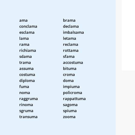
ama
brama
conclama
declama
esclama
imbalsama
lama
letama
rama
reclama
richiama
rottama
sdama
sfama
trama
accostuma
assuma
bituma
costuma
croma
diploma
doma
fuma
impiuma
noma
policroma
raggruma
rappattuma
rinoma
sagoma
sgruma
spiuma
transuma
zooma