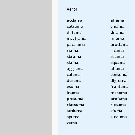
Verbi
acclama
affama
catrama
chiama
diffama
dirama
incatrama
infama
pacciama
proclama
riama
ricama
sbrama
sciama
slama
squama
aggruma
alluma
caluma
consuma
desuma
digruma
esuma
frantuma
inuma
menoma
presuma
profuma
riassuma
riesuma
schiuma
sfuma
spuma
sussuma
zuma