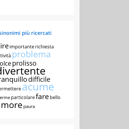
 sinonimi più ricercati
ire
importante
richiesta
problema
tività
prolisso
olce
divertente
ranquillo
difficile
acume
ermettere
fare
particolare
bello
nerme
amore
paura