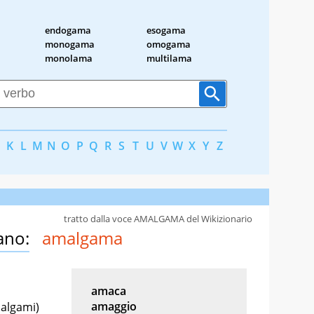
endogama
esogama
monogama
omogama
monolama
multilama
K
L
M
N
O
P
Q
R
S
T
U
V
W
X
Y
Z
tratto dalla voce AMALGAMA del Wikizionario
ano:
amalgama
amaca
amaggio
algami)