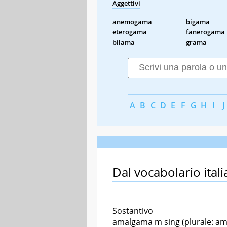
Aggettivi
anemogama
bigama
eterogama
fanerogama
bilama
grama
A
B
C
D
E
F
G
H
I
J
Dal vocabolario itali
Sostantivo
amalgama m sing (plurale: am