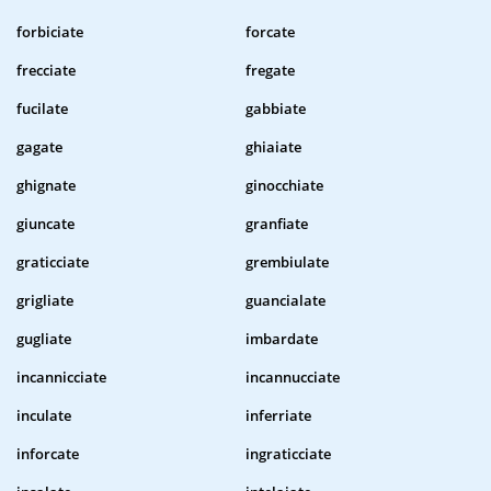
forbiciate
forcate
frecciate
fregate
fucilate
gabbiate
gagate
ghiaiate
ghignate
ginocchiate
giuncate
granfiate
graticciate
grembiulate
grigliate
guancialate
gugliate
imbardate
incannicciate
incannucciate
inculate
inferriate
inforcate
ingraticciate