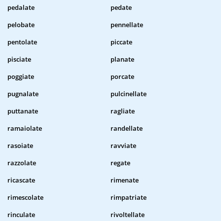
pedalate
pedate
pelobate
pennellate
pentolate
piccate
pisciate
planate
poggiate
porcate
pugnalate
pulcinellate
puttanate
ragliate
ramaiolate
randellate
rasoiate
ravviate
razzolate
regate
ricascate
rimenate
rimescolate
rimpatriate
rinculate
rivoltellate