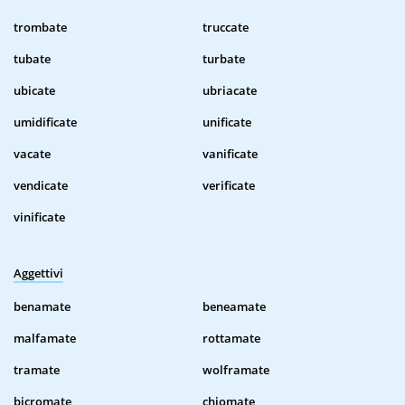
trombate
truccate
tubate
turbate
ubicate
ubriacate
umidificate
unificate
vacate
vanificate
vendicate
verificate
vinificate
Aggettivi
benamate
beneamate
malfamate
rottamate
tramate
wolframate
bicromate
chiomate