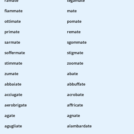
ramate
tegamate
fiammate
mate
ottimate
pomate
primate
remate
sarmate
sgommate
soffermate
stigmate
stimmate
zoomate
zumate
abate
abbaiate
abbuffate
acciugate
acrobate
aerobrigate
affricate
agate
agnate
agugliate
alambardate