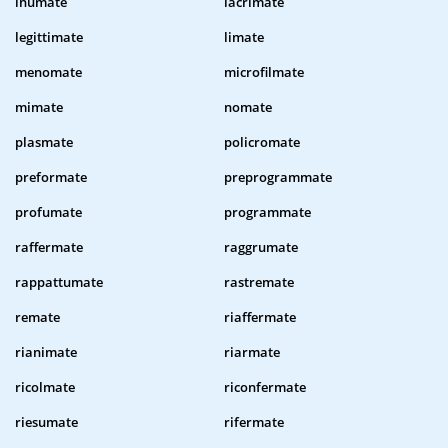
inumate
lacrimate
legittimate
limate
menomate
microfilmate
mimate
nomate
plasmate
policromate
preformate
preprogrammate
profumate
programmate
raffermate
raggrumate
rappattumate
rastremate
remate
riaffermate
rianimate
riarmate
ricolmate
riconfermate
riesumate
rifermate