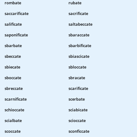
rombate
rubate
saccarificate
sacrificate
salificate
saltabeccate
saponificate
sbaraccate
sbarbate
sbarbificate
sbeccate
sbiascicate
sbiecate
sbloccate
sboccate
sbracate
sbreccate
scarificate
scarnificate
scerbate
schioccate
sciabicate
scialbate
scioccate
scoccate
sconficcate