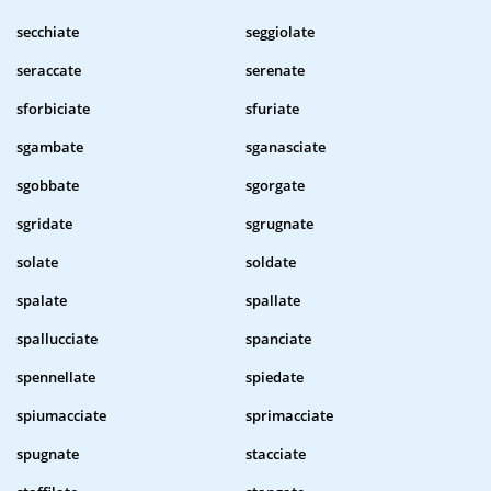
secchiate
seggiolate
seraccate
serenate
sforbiciate
sfuriate
sgambate
sganasciate
sgobbate
sgorgate
sgridate
sgrugnate
solate
soldate
spalate
spallate
spallucciate
spanciate
spennellate
spiedate
spiumacciate
sprimacciate
spugnate
stacciate