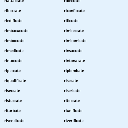
riattaccate
ribeccate
riboccate
riconficcate
riedificate
rificcate
rimbacuccate
rimbeccate
rimboccate
rimbombate
rimedicate
rinsaccate
rintoccate
rintonacate
ripeccate
ripiombate
riqualificate
risecate
riseccate
riserbate
ristuccate
ritoccate
riturbate
riunificate
rivendicate
riverificate