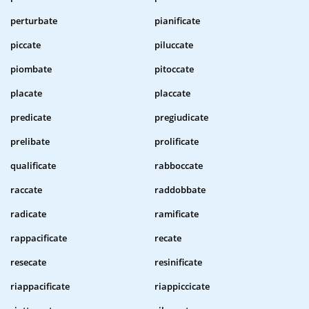
perturbate
pianificate
piccate
piluccate
piombate
pitoccate
placate
placcate
predicate
pregiudicate
prelibate
prolificate
qualificate
rabboccate
raccate
raddobbate
radicate
ramificate
rappacificate
recate
resecate
resinificate
riappacificate
riappiccicate