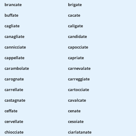
brancate
brigate
buffate
cacate
cagliate
caligate
canagliate
candidate
cannicciate
capocciate
cappellate
capriate
carambolate
carnevalate
carognate
carreggiate
carrellate
cartocciate
castagnate
cavalcate
ceffate
cenate
cervellate
cesoiate
chiocciate
ciarlatanate