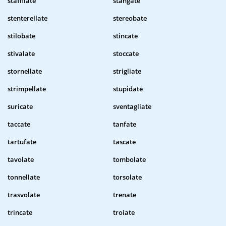
staffilate
stangate
stenterellate
stereobate
stilobate
stincate
stivalate
stoccate
stornellate
strigliate
strimpellate
stupidate
suricate
sventagliate
taccate
tanfate
tartufate
tascate
tavolate
tombolate
tonnellate
torsolate
trasvolate
trenate
trincate
troiate