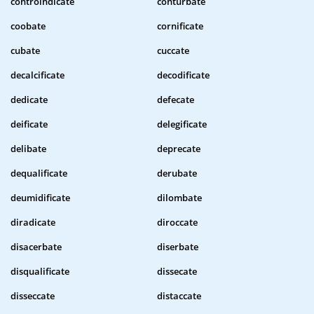
controindicate
conturbate
coobate
cornificate
cubate
cuccate
decalcificate
decodificate
dedicate
defecate
deificate
delegificate
delibate
deprecate
dequalificate
derubate
deumidificate
dilombate
diradicate
diroccate
disacerbate
diserbate
disqualificate
dissecate
disseccate
distaccate