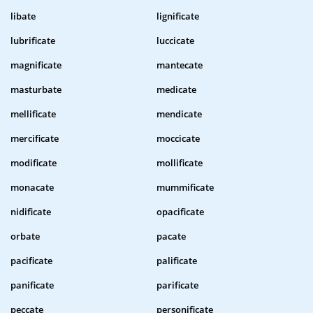
libate
lignificate
lubrificate
luccicate
magnificate
mantecate
masturbate
medicate
mellificate
mendicate
mercificate
moccicate
modificate
mollificate
monacate
mummificate
nidificate
opacificate
orbate
pacate
pacificate
palificate
panificate
parificate
peccate
personificate