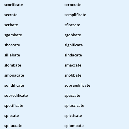
scorificate
scroccate
seccate
semplificate
serbate
sfioccate
sgambate
sgobbate
shoccate
significate
sillabate
sindacate
slombate
smaccate
smonacate
snobbate
solidificate
sopraedificate
sopredificate
spaccate
specificate
spiaccicate
spiccate
spiccicate
spiluccate
spiombate