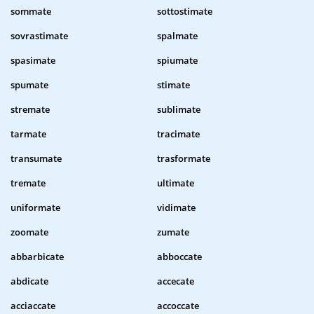
sommate
sottostimate
sovrastimate
spalmate
spasimate
spiumate
spumate
stimate
stremate
sublimate
tarmate
tracimate
transumate
trasformate
tremate
ultimate
uniformate
vidimate
zoomate
zumate
abbarbicate
abboccate
abdicate
accecate
acciaccate
accoccate