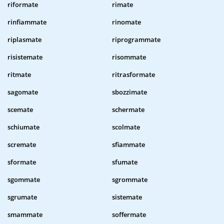
riformate
rimate
rinfiammate
rinomate
riplasmate
riprogrammate
risistemate
risommate
ritmate
ritrasformate
sagomate
sbozzimate
scemate
schermate
schiumate
scolmate
scremate
sfiammate
sformate
sfumate
sgommate
sgrommate
sgrumate
sistemate
smammate
soffermate