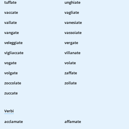
tuffate
unghiate
vaccate
vagliate
vallate
vanesiate
vangate
vassoiate
veleggiate
vergate
vigliaccate
villanate
vogate
volate
volgate
zaffate
zoccolate
zollate
zuccate
Verbi
acclamate
affamate