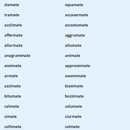
slamate
squamate
tramate
accasermate
acclimate
accostumate
affermate
aggrumate
allarmate
allumate
anagrammate
animate
ansimate
approssimate
armate
assommate
azzimate
biasimate
bitumate
bozzimate
calmate
calumate
cimate
ciurmate
collimate
colmate