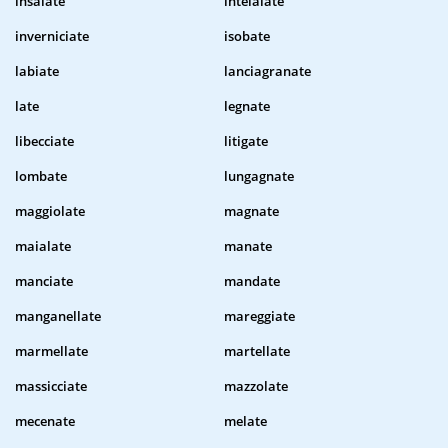
insalate
intelaiate
inverniciate
isobate
labiate
lanciagranate
late
legnate
libecciate
litigate
lombate
lungagnate
maggiolate
magnate
maialate
manate
manciate
mandate
manganellate
mareggiate
marmellate
martellate
massicciate
mazzolate
mecenate
melate