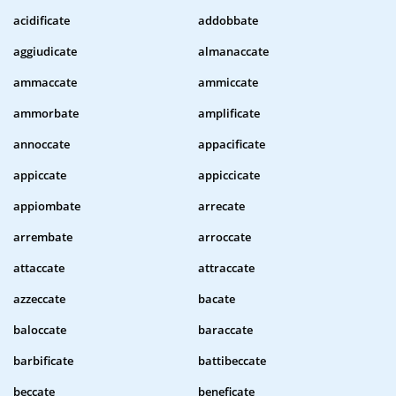
acidificate
addobbate
aggiudicate
almanaccate
ammaccate
ammiccate
ammorbate
amplificate
annoccate
appacificate
appiccate
appiccicate
appiombate
arrecate
arrembate
arroccate
attaccate
attraccate
azzeccate
bacate
baloccate
baraccate
barbificate
battibeccate
beccate
beneficate