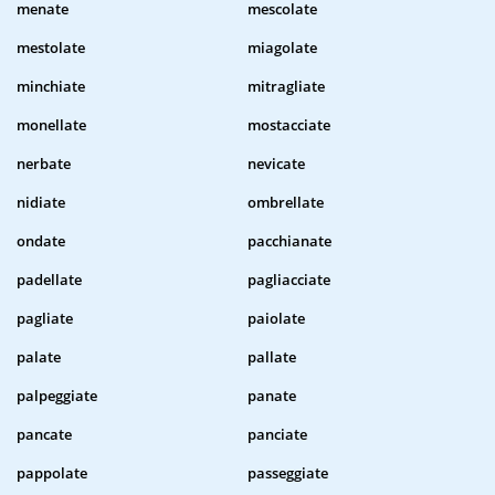
menate
mescolate
mestolate
miagolate
minchiate
mitragliate
monellate
mostacciate
nerbate
nevicate
nidiate
ombrellate
ondate
pacchianate
padellate
pagliacciate
pagliate
paiolate
palate
pallate
palpeggiate
panate
pancate
panciate
pappolate
passeggiate