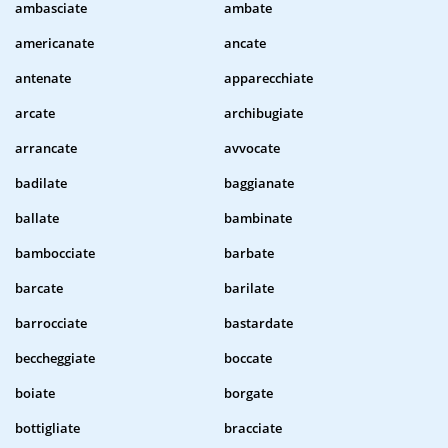
ambasciate
ambate
americanate
ancate
antenate
apparecchiate
arcate
archibugiate
arrancate
avvocate
badilate
baggianate
ballate
bambinate
bambocciate
barbate
barcate
barilate
barrocciate
bastardate
beccheggiate
boccate
boiate
borgate
bottigliate
bracciate