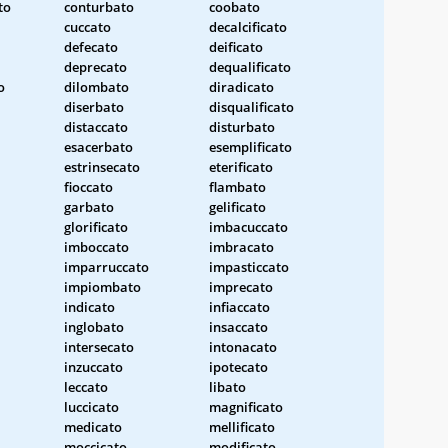
to
conturbato
coobato
cuccato
decalcificato
defecato
deificato
deprecato
dequalificato
o
dilombato
diradicato
diserbato
disqualificato
distaccato
disturbato
esacerbato
esemplificato
estrinsecato
eterificato
fioccato
flambato
garbato
gelificato
glorificato
imbacuccato
imboccato
imbracato
imparruccato
impasticcato
impiombato
imprecato
indicato
infiaccato
inglobato
insaccato
intersecato
intonacato
inzuccato
ipotecato
leccato
libato
luccicato
magnificato
medicato
mellificato
moccicato
modificato