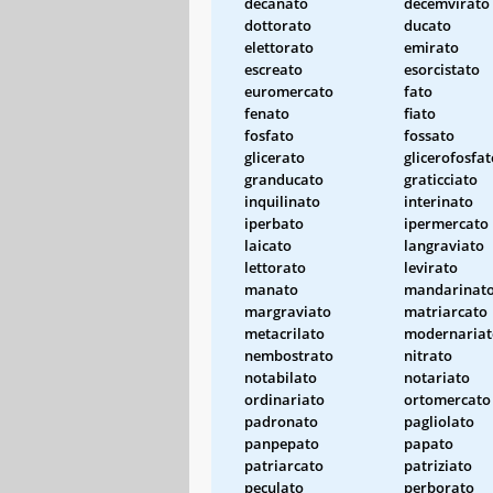
decanato
decemvirato
dottorato
ducato
elettorato
emirato
escreato
esorcistato
euromercato
fato
fenato
fiato
fosfato
fossato
glicerato
glicerofosfat
granducato
graticciato
inquilinato
interinato
iperbato
ipermercato
laicato
langraviato
lettorato
levirato
manato
mandarinat
margraviato
matriarcato
metacrilato
modernariat
nembostrato
nitrato
notabilato
notariato
ordinariato
ortomercato
padronato
pagliolato
panpepato
papato
patriarcato
patriziato
peculato
perborato