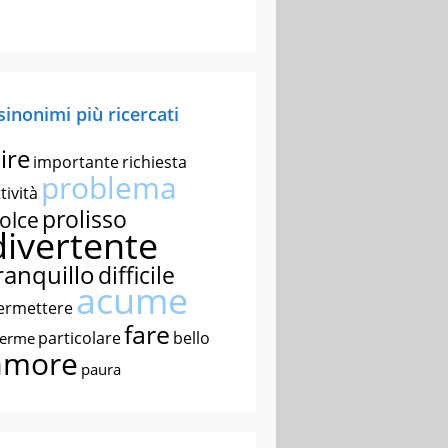
 sinonimi più ricercati
ire
importante
richiesta
problema
tività
prolisso
olce
divertente
ranquillo
difficile
acume
ermettere
fare
particolare
bello
nerme
amore
paura