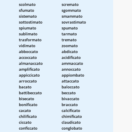
scolmato
scremato
sfumato
sgommato
sistemato
smammato
sottostimato
sovrastimato
spiumato
spumato
sublimato
tarmato
trasformato
tremato
vidimato
zoomato
abboccato
abdicato
accoccato
acidificato
almanaccato
ammaccato
amplificato
annoccato
appiccicato
appiombato
arroccato
attaccato
bacato
baloccato
battibeccato
beccato
bisecato
bivaccato
bonificato
braccato
cacato
calcificato
chilificato
chimificato
ciccato
claudicato
conficcato
conglobato