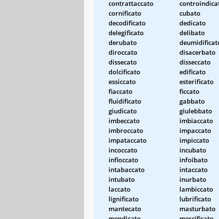
contrattaccato
controindica
cornificato
cubato
decodificato
dedicato
delegificato
delibato
derubato
deumidificat
diroccato
disacerbato
dissecato
disseccato
dolcificato
edificato
essiccato
esterificato
fiaccato
ficcato
fluidificato
gabbato
giudicato
giulebbato
imbeccato
imbiaccato
imbroccato
impaccato
impataccato
impiccato
incoccato
incubato
infioccato
infoibato
intabaccato
intaccato
intubato
inurbato
laccato
lambiccato
lignificato
lubrificato
mantecato
masturbato
mendicato
mercificato