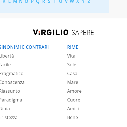
K
L
M
N
O
P
Q
R
S
T
U
V
W
X
Y
Z
SAPERE
SINONIMI E CONTRARI
RIME
Libertà
Vita
Facile
Sole
Pragmatico
Casa
Conoscenza
Mare
Riassunto
Amore
Paradigma
Cuore
Gioia
Amici
Tristezza
Bene