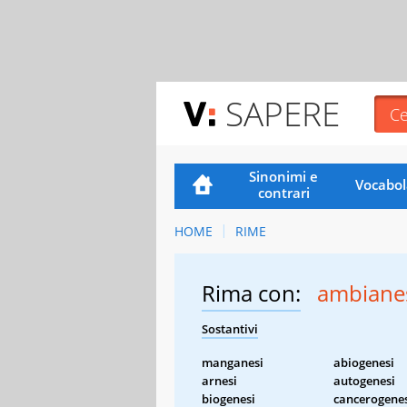
SAPERE
Sinonimi e
Vocabol
contrari
HOME
RIME
Rima con:
ambiane
Sostantivi
manganesi
abiogenesi
arnesi
autogenesi
biogenesi
cancerogene