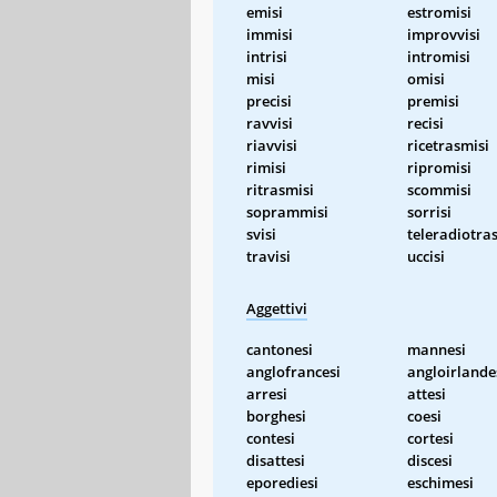
emisi
estromisi
immisi
improvvisi
intrisi
intromisi
misi
omisi
precisi
premisi
ravvisi
recisi
riavvisi
ricetrasmisi
rimisi
ripromisi
ritrasmisi
scommisi
soprammisi
sorrisi
svisi
teleradiotra
travisi
uccisi
Aggettivi
cantonesi
mannesi
anglofrancesi
angloirlande
arresi
attesi
borghesi
coesi
contesi
cortesi
disattesi
discesi
eporediesi
eschimesi