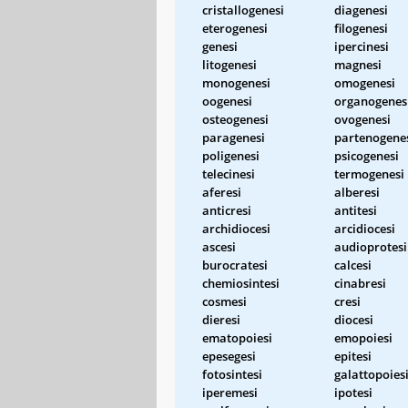
cristallogenesi
diagenesi
eterogenesi
filogenesi
genesi
ipercinesi
litogenesi
magnesi
monogenesi
omogenesi
oogenesi
organogenes
osteogenesi
ovogenesi
paragenesi
partenogene
poligenesi
psicogenesi
telecinesi
termogenesi
aferesi
alberesi
anticresi
antitesi
archidiocesi
arcidiocesi
ascesi
audioprotesi
burocratesi
calcesi
chemiosintesi
cinabresi
cosmesi
cresi
dieresi
diocesi
ematopoiesi
emopoiesi
epesegesi
epitesi
fotosintesi
galattopoies
iperemesi
ipotesi