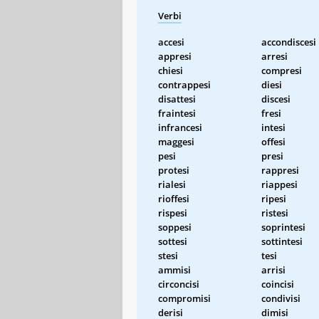
Verbi
accesi
accondiscesi
appresi
arresi
chiesi
compresi
contrappesi
diesi
disattesi
discesi
fraintesi
fresi
infrancesi
intesi
maggesi
offesi
pesi
presi
protesi
rappresi
rialesi
riappesi
rioffesi
ripesi
rispesi
ristesi
soppesi
soprintesi
sottesi
sottintesi
stesi
tesi
ammisi
arrisi
circoncisi
coincisi
compromisi
condivisi
derisi
dimisi