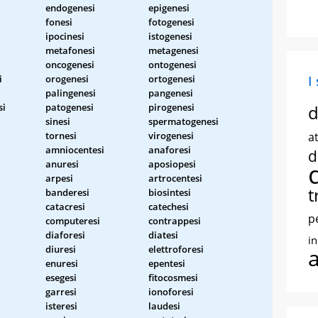
endogenesi
epigenesi
fonesi
fotogenesi
ipocinesi
istogenesi
metafonesi
metagenesi
oncogenesi
ontogenesi
i
orogenesi
ortogenesi
I
palingenesi
pangenesi
si
patogenesi
pirogenesi
d
sinesi
spermatogenesi
tornesi
virogenesi
at
amniocentesi
anaforesi
d
anuresi
aposiopesi
arpesi
artrocentesi
t
banderesi
biosintesi
catacresi
catechesi
p
computeresi
contrappesi
diaforesi
diatesi
i
diuresi
elettroforesi
enuresi
epentesi
esegesi
fitocosmesi
i
garresi
ionoforesi
isteresi
laudesi