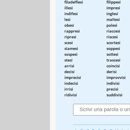
filadelfiesi
filippesi
illesi
impresi
indifesi
inglesi
lesi
maltesi
obesi
palesi
rappresi
riaccesi
ripresi
riscesi
scesi
scortesi
siamesi
soppesi
sospesi
sottesi
stesi
trascesi
arrisi
coincisi
decisi
derisi
imprecisi
improvvisi
indecisi
indivisi
irrisi
precisi
ridivisi
suddivisi