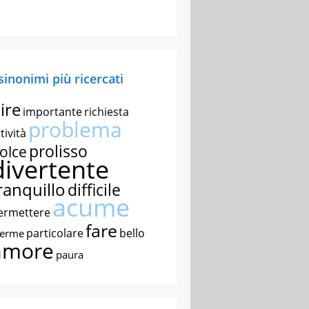
 sinonimi più ricercati
ire
importante
richiesta
problema
tività
prolisso
olce
divertente
ranquillo
difficile
acume
ermettere
fare
particolare
bello
nerme
amore
paura