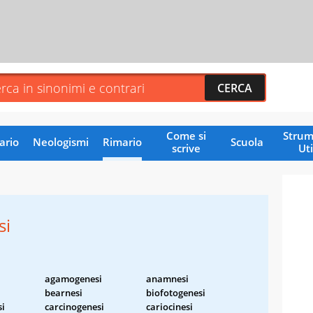
Come si
Strum
ario
Neologismi
Rimario
Scuola
scrive
Uti
si
agamogenesi
anamnesi
bearnesi
biofotogenesi
si
carcinogenesi
cariocinesi