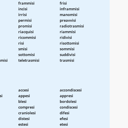
frammisi
frisi
incisi
inframmisi
irrisi
manomisi
permisi
preavvisi
promisi
radiotrasmisi
riacquisi
riammisi
ricommisi
ridivisi
risi
risottomisi
smisi
sommisi
sottomisi
suddivisi
smisi
teletrasmisi
trasmisi
accesi
accondiscesi
si
appesi
appresi
blesi
bordolesi
compresi
condiscesi
craniolesi
difesi
distesi
efesi
estesi
etesi