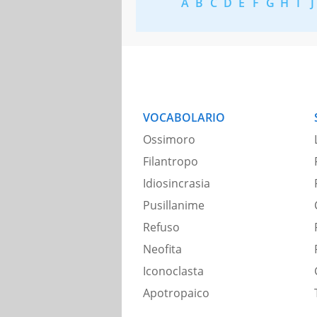
A
B
C
D
E
F
G
H
I
J
VOCABOLARIO
Ossimoro
Filantropo
Idiosincrasia
Pusillanime
Refuso
Neofita
Iconoclasta
Apotropaico