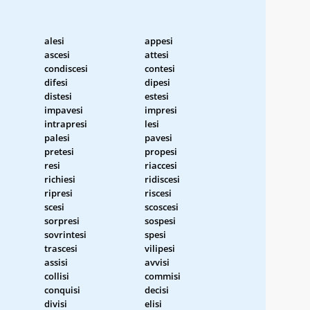
alesi
appesi
ascesi
attesi
condiscesi
contesi
difesi
dipesi
distesi
estesi
impavesi
impresi
intrapresi
lesi
palesi
pavesi
pretesi
propesi
resi
riaccesi
richiesi
ridiscesi
ripresi
riscesi
scesi
scoscesi
sorpresi
sospesi
sovrintesi
spesi
trascesi
vilipesi
assisi
avvisi
collisi
commisi
conquisi
decisi
divisi
elisi