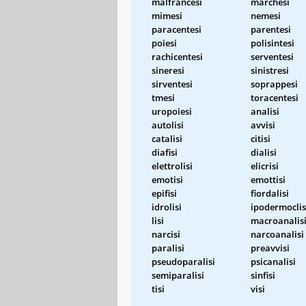
malfrancesi
marchesi
mimesi
nemesi
paracentesi
parentesi
poiesi
polisintesi
rachicentesi
serventesi
sineresi
sinistresi
sirventesi
soprappesi
tmesi
toracentesi
uropoiesi
analisi
autolisi
avvisi
catalisi
citisi
diafisi
dialisi
elettrolisi
elicrisi
emotisi
emottisi
epifisi
fiordalisi
idrolisi
ipodermoclis
lisi
macroanalis
narcisi
narcoanalisi
paralisi
preavvisi
pseudoparalisi
psicanalisi
semiparalisi
sinfisi
tisi
visi