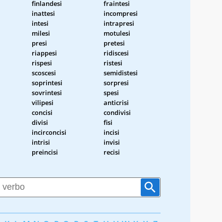
finlandesi
fraintesi
inattesi
incompresi
intesi
intrapresi
milesi
motulesi
presi
pretesi
riappesi
ridiscesi
rispesi
ristesi
scoscesi
semidistesi
soprintesi
sorpresi
sovrintesi
spesi
vilipesi
anticrisi
concisi
condivisi
divisi
fisi
incirconcisi
incisi
intrisi
invisi
preincisi
recisi