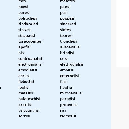
mesi
metatesi
noesi
paesi
paresi
pesi
politichesi
poppesi
sindacalesi
sinderesi
sinizesi
sintesi
strapaesi
teoresi
toracocentesi
tronchesi
apofisi
autoanalisi
bisi
brindisi
controanalisi
crisi
elettroanalisi
elettrodialisi
emodialisi
emolisi
enclisi
enteroclisi
fleboclisi
frisi
i
ipofisi
lipolisi
i
metafisi
microanalisi
palatoschisi
paradisi
proclisi
proteolisi
psicoanalisi
risi
sorrisi
termolisi