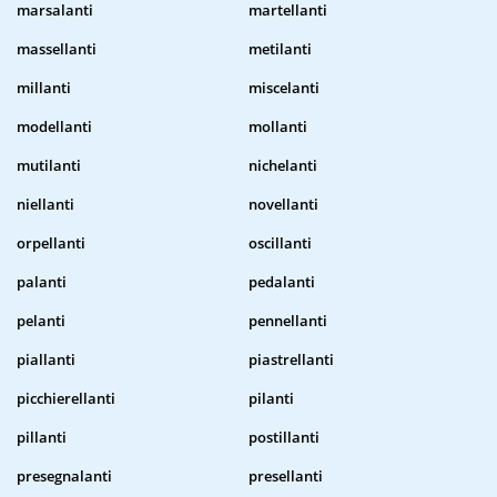
marsalanti
martellanti
massellanti
metilanti
millanti
miscelanti
modellanti
mollanti
mutilanti
nichelanti
niellanti
novellanti
orpellanti
oscillanti
palanti
pedalanti
pelanti
pennellanti
piallanti
piastrellanti
picchierellanti
pilanti
pillanti
postillanti
presegnalanti
presellanti