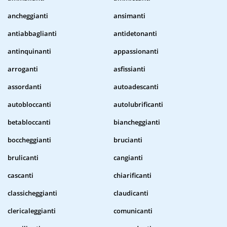
ancheggianti
ansimanti
antiabbaglianti
antidetonanti
antinquinanti
appassionanti
arroganti
asfissianti
assordanti
autoadescanti
autobloccanti
autolubrificanti
betabloccanti
biancheggianti
boccheggianti
brucianti
brulicanti
cangianti
cascanti
chiarificanti
classicheggianti
claudicanti
clericaleggianti
comunicanti