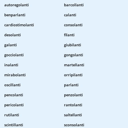
autoregolanti
barcollanti
benparlanti
calanti
cardiostimolanti
consolanti
desolanti
filanti
galanti
giubilanti
gocciolanti
gongolanti
inalanti
martellanti
mirabolanti
orripilanti
oscillanti
parlanti
pencolanti
penzolanti
pericolanti
rantolanti
rutilanti
saltellanti
scintillanti
sconsolanti