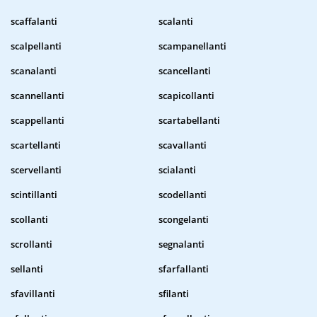
scaffalanti
scalanti
scalpellanti
scampanellanti
scanalanti
scancellanti
scannellanti
scapicollanti
scappellanti
scartabellanti
scartellanti
scavallanti
scervellanti
scialanti
scintillanti
scodellanti
scollanti
scongelanti
scrollanti
segnalanti
sellanti
sfarfallanti
sfavillanti
sfilanti