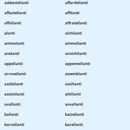
addentellanti
affardellanti
affastellanti
affilanti
affollanti
affratellanti
alanti
alchilanti
ammalanti
ammollanti
anelanti
annichilanti
appellanti
appennellanti
arrovellanti
assemblanti
assibilanti
assillanti
assimilanti
attillanti
avallanti
avvallanti
ballanti
balzellanti
barcollanti
barellanti