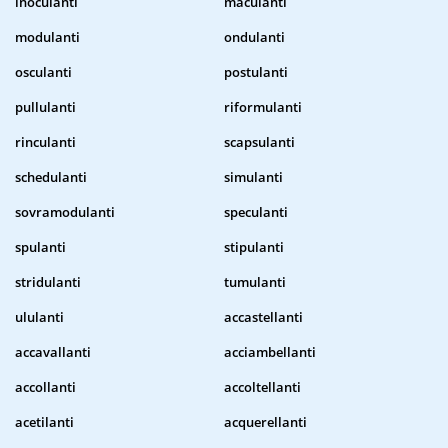
inoculanti
maculanti
modulanti
ondulanti
osculanti
postulanti
pullulanti
riformulanti
rinculanti
scapsulanti
schedulanti
simulanti
sovramodulanti
speculanti
spulanti
stipulanti
stridulanti
tumulanti
ululanti
accastellanti
accavallanti
acciambellanti
accollanti
accoltellanti
acetilanti
acquerellanti