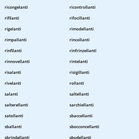
ricongelanti
ricontrollanti
rifilanti
rifocillanti
rigelanti
rimodellanti
rimpallanti
rincollanti
rinfilanti
rinfrinzellanti
rinnovellanti
rintelanti
risalanti
risigillanti
rivelanti
rollanti
salanti
saltellanti
salterellanti
sarchiellanti
satollanti
sbaccellanti
sballanti
sbocconcellanti
sbrindellanti
sbudellanti