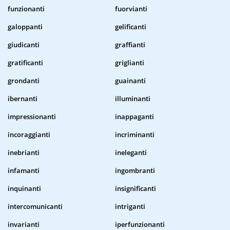
funzionanti
fuorvianti
galoppanti
gelificanti
giudicanti
graffianti
gratificanti
griglianti
grondanti
guainanti
ibernanti
illuminanti
impressionanti
inappaganti
incoraggianti
incriminanti
inebrianti
ineleganti
infamanti
ingombranti
inquinanti
insignificanti
intercomunicanti
intriganti
invarianti
iperfunzionanti