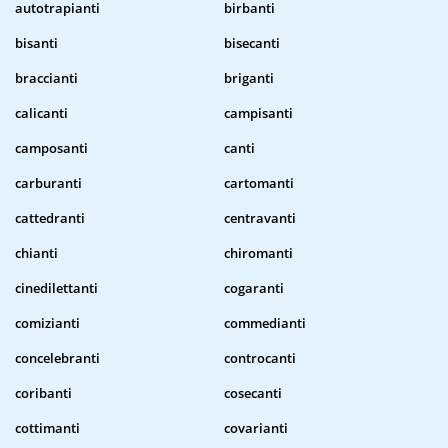
autotrapianti
birbanti
bisanti
bisecanti
braccianti
briganti
calicanti
campisanti
camposanti
canti
carburanti
cartomanti
cattedranti
centravanti
chianti
chiromanti
cinedilettanti
cogaranti
comizianti
commedianti
concelebranti
controcanti
coribanti
cosecanti
cottimanti
covarianti