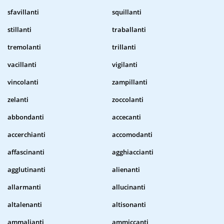
sfavillanti
squillanti
stillanti
traballanti
tremolanti
trillanti
vacillanti
vigilanti
vincolanti
zampillanti
zelanti
zoccolanti
abbondanti
accecanti
accerchianti
accomodanti
affascinanti
agghiaccianti
agglutinanti
alienanti
allarmanti
allucinanti
altalenanti
altisonanti
ammalianti
ammiccanti