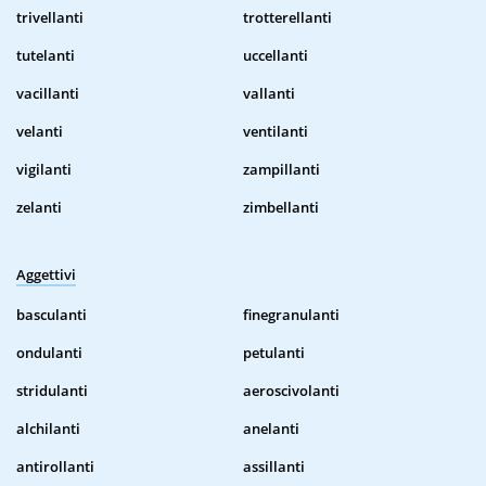
trivellanti
trotterellanti
tutelanti
uccellanti
vacillanti
vallanti
velanti
ventilanti
vigilanti
zampillanti
zelanti
zimbellanti
Aggettivi
basculanti
finegranulanti
ondulanti
petulanti
stridulanti
aeroscivolanti
alchilanti
anelanti
antirollanti
assillanti