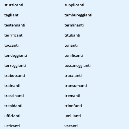
stuzzicanti
supplicanti
taglianti
tambureggianti
tentennanti
terminanti
terrificanti
titubanti
toccanti
tonanti
tondeggianti
tonificanti
torreggianti
toscaneggianti
traboccanti
traccianti
trainanti
transumanti
trascinanti
tremanti
trepidanti
trionfanti
ufficianti
umilianti
urticanti
vacanti