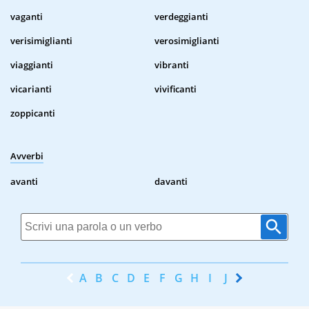
vaganti
verdeggianti
verisimiglianti
verosimiglianti
viaggianti
vibranti
vicarianti
vivificanti
zoppicanti
Avverbi
avanti
davanti
A
B
C
D
E
F
G
H
I
J
K
L
M
N