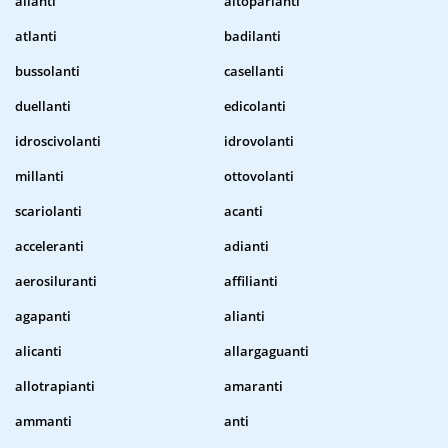
ailanti
altoparlanti
atlanti
badilanti
bussolanti
casellanti
duellanti
edicolanti
idroscivolanti
idrovolanti
millanti
ottovolanti
scariolanti
acanti
acceleranti
adianti
aerosiluranti
affilianti
agapanti
alianti
alicanti
allargaguanti
allotrapianti
amaranti
ammanti
anti