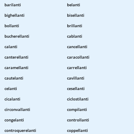
barilanti
belanti
bighellanti
bisellanti
bollanti
brillanti
bucherellanti
cablanti
calanti
cancellanti
canterellanti
caracollanti
caramellanti
carrellanti
cautelanti
cavillanti
celanti
cesellanti
cicalanti
ciclostilanti
circonvallanti
compilanti
congelanti
controllanti
controquerelanti
coppellanti