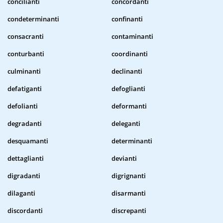
concilianti
concordanti
condeterminanti
confinanti
consacranti
contaminanti
conturbanti
coordinanti
culminanti
declinanti
defatiganti
defoglianti
defolianti
deformanti
degradanti
deleganti
desquamanti
determinanti
dettaglianti
devianti
digradanti
digrignanti
dilaganti
disarmanti
discordanti
discrepanti