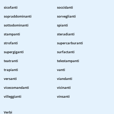
sicofanti
soccidanti
sopraddominanti
sorveglianti
sottodominanti
spianti
stampanti
steradianti
strofanti
supercarburanti
supergiganti
surfactanti
teatranti
telestampanti
trapianti
vanti
versanti
viandanti
vicecomandanti
vicinanti
villeggianti
vinsanti
Verbi