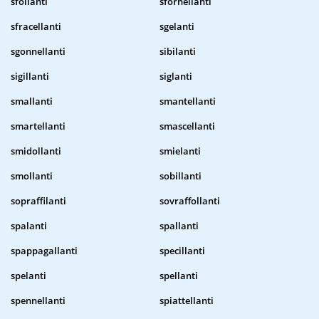
sfollanti
sfornellanti
sfracellanti
sgelanti
sgonnellanti
sibilanti
sigillanti
siglanti
smallanti
smantellanti
smartellanti
smascellanti
smidollanti
smielanti
smollanti
sobillanti
sopraffilanti
sovraffollanti
spalanti
spallanti
spappagallanti
specillanti
spelanti
spellanti
spennellanti
spiattellanti