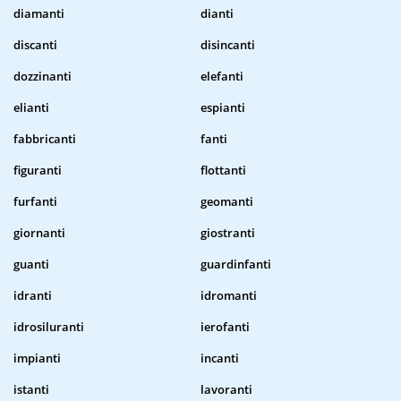
diamanti
dianti
discanti
disincanti
dozzinanti
elefanti
elianti
espianti
fabbricanti
fanti
figuranti
flottanti
furfanti
geomanti
giornanti
giostranti
guanti
guardinfanti
idranti
idromanti
idrosiluranti
ierofanti
impianti
incanti
istanti
lavoranti