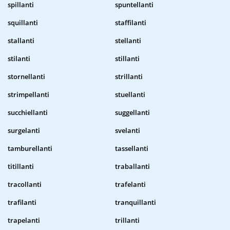
spillanti
spuntellanti
squillanti
staffilanti
stallanti
stellanti
stilanti
stillanti
stornellanti
strillanti
strimpellanti
stuellanti
succhiellanti
suggellanti
surgelanti
svelanti
tamburellanti
tassellanti
titillanti
traballanti
tracollanti
trafelanti
trafilanti
tranquillanti
trapelanti
trillanti