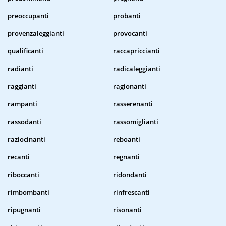
preoccupanti
probanti
provenzaleggianti
provocanti
qualificanti
raccapriccianti
radianti
radicaleggianti
raggianti
ragionanti
rampanti
rasserenanti
rassodanti
rassomiglianti
raziocinanti
reboanti
recanti
regnanti
riboccanti
ridondanti
rimbombanti
rinfrescanti
ripugnanti
risonanti