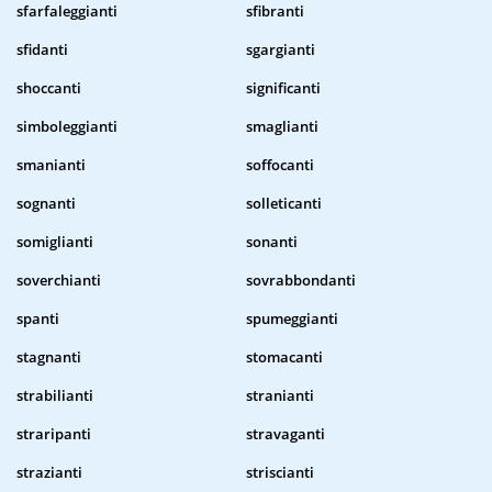
sfarfaleggianti
sfibranti
sfidanti
sgargianti
shoccanti
significanti
simboleggianti
smaglianti
smanianti
soffocanti
sognanti
solleticanti
somiglianti
sonanti
soverchianti
sovrabbondanti
spanti
spumeggianti
stagnanti
stomacanti
strabilianti
stranianti
straripanti
stravaganti
strazianti
striscianti