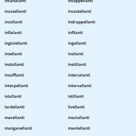
incanalanti
incappellanti
incasellanti
incastellanti
incollanti
indrappellanti
infialanti
infilanti
ingioiellanti
ingollanti
insellanti
insilanti
installanti
instillanti
insufflanti
intercalanti
interpellanti
intervallanti
istallanti
istillanti
lardellanti
livellanti
macellanti
maciullanti
manganellanti
mantellanti