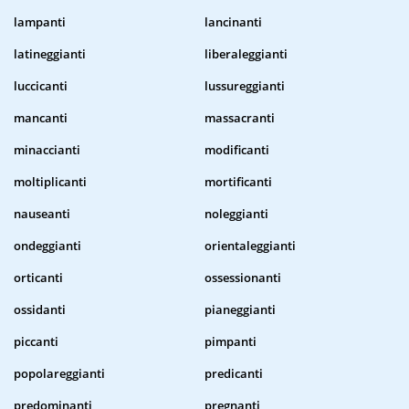
lampanti
lancinanti
latineggianti
liberaleggianti
luccicanti
lussureggianti
mancanti
massacranti
minaccianti
modificanti
moltiplicanti
mortificanti
nauseanti
noleggianti
ondeggianti
orientaleggianti
orticanti
ossessionanti
ossidanti
pianeggianti
piccanti
pimpanti
popolareggianti
predicanti
predominanti
pregnanti