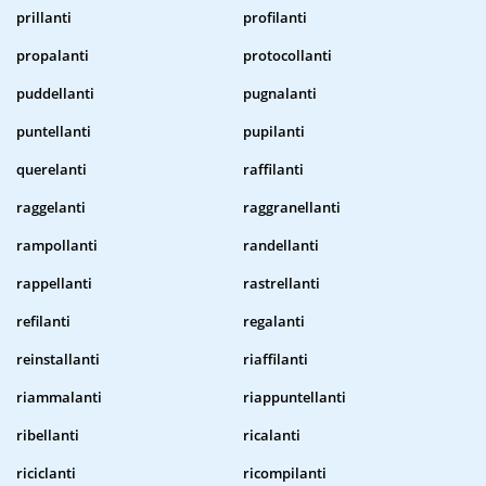
prillanti
profilanti
propalanti
protocollanti
puddellanti
pugnalanti
puntellanti
pupilanti
querelanti
raffilanti
raggelanti
raggranellanti
rampollanti
randellanti
rappellanti
rastrellanti
refilanti
regalanti
reinstallanti
riaffilanti
riammalanti
riappuntellanti
ribellanti
ricalanti
riciclanti
ricompilanti