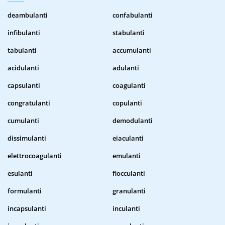
deambulanti
confabulanti
infibulanti
stabulanti
tabulanti
accumulanti
acidulanti
adulanti
capsulanti
coagulanti
congratulanti
copulanti
cumulanti
demodulanti
dissimulanti
eiaculanti
elettrocoagulanti
emulanti
esulanti
flocculanti
formulanti
granulanti
incapsulanti
inculanti