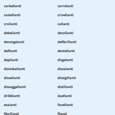
corbellanti
correlanti
costellanti
crivellanti
crollanti
cullanti
debellanti
decollanti
decongelanti
defibrillanti
defilanti
dentellanti
depilanti
disgelanti
disimballanti
dissalanti
dissellanti
dissigillanti
dissuggellanti
distillanti
dribblanti
duellanti
esalanti
favellanti
fibrillanti
filanti