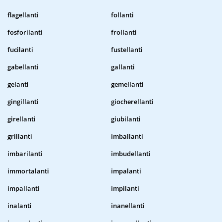
flagellanti
follanti
fosforilanti
frollanti
fucilanti
fustellanti
gabellanti
gallanti
gelanti
gemellanti
gingillanti
giocherellanti
girellanti
giubilanti
grillanti
imballanti
imbarilanti
imbudellanti
immortalanti
impalanti
impallanti
impilanti
inalanti
inanellanti