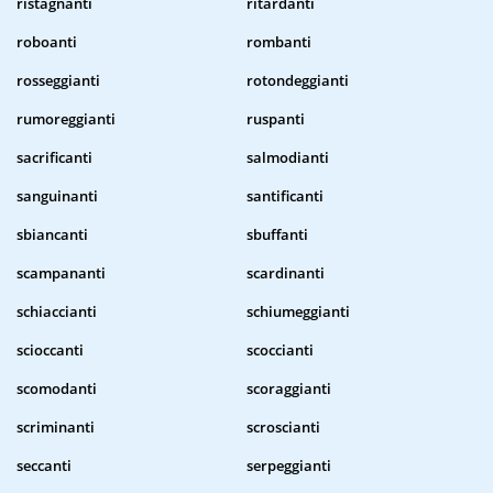
ristagnanti
ritardanti
roboanti
rombanti
rosseggianti
rotondeggianti
rumoreggianti
ruspanti
sacrificanti
salmodianti
sanguinanti
santificanti
sbiancanti
sbuffanti
scampananti
scardinanti
schiaccianti
schiumeggianti
scioccanti
scoccianti
scomodanti
scoraggianti
scriminanti
scroscianti
seccanti
serpeggianti