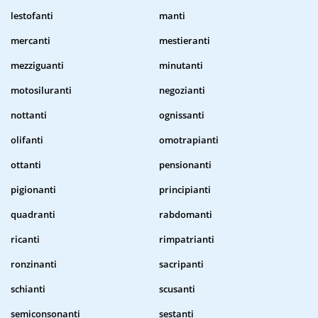
lestofanti
manti
mercanti
mestieranti
mezziguanti
minutanti
motosiluranti
negozianti
nottanti
ognissanti
olifanti
omotrapianti
ottanti
pensionanti
pigionanti
principianti
quadranti
rabdomanti
ricanti
rimpatrianti
ronzinanti
sacripanti
schianti
scusanti
semiconsonanti
sestanti