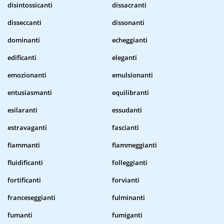
disintossicanti
dissacranti
disseccanti
dissonanti
dominanti
echeggianti
edificanti
eleganti
emozionanti
emulsionanti
entusiasmanti
equilibranti
esilaranti
essudanti
estravaganti
fascianti
fiammanti
fiammeggianti
fluidificanti
folleggianti
fortificanti
forvianti
franceseggianti
fulminanti
fumanti
fumiganti