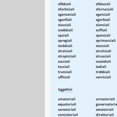
sfibbiali
sfiduciali
sforbiciali
sfornaciali
sganasciali
sganciali
sgonfiali
sgorbiali
slacciali
slanciali
snebbiali
soffiali
spaiali
spanciali
spregiali
sprimacciali
stabbiali
stacciali
stralciali
straliciali
stropicciali
strusciali
succiali
sussidiali
tacciali
tediali
tranciali
trebbiali
ufficiali
verniciali
Aggettivi
amatoriali
armatoriali
equatoriali
governatoria
sanatoriali
senatoriali
concistoriali
direttoriali