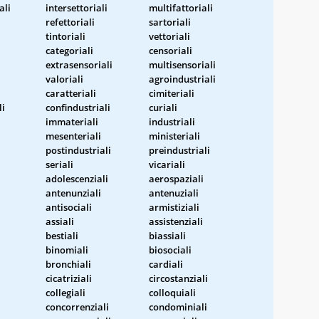
ali
intersettoriali
multifattoriali
refettoriali
sartoriali
tintoriali
vettoriali
categoriali
censoriali
extrasensoriali
multisensoriali
valoriali
agroindustriali
caratteriali
cimiteriali
li
confindustriali
curiali
immateriali
industriali
mesenteriali
ministeriali
postindustriali
preindustriali
seriali
vicariali
adolescenziali
aerospaziali
antenunziali
antenuziali
antisociali
armistiziali
assiali
assistenziali
bestiali
biassiali
binomiali
biosociali
bronchiali
cardiali
cicatriziali
circostanziali
collegiali
colloquiali
concorrenziali
condominiali