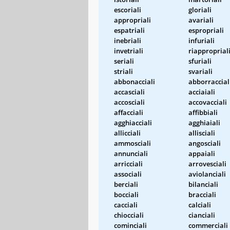
escoriali
gloriali
appropriali
avariali
espatriali
espropriali
inebriali
infuriali
invetriali
riapproprial
seriali
sfuriali
striali
svariali
abbonacciali
abborraccial
accasciali
acciaiali
accosciali
accovacciali
affacciali
affibbiali
agghiacciali
agghiaiali
allicciali
allisciali
ammosciali
angosciali
annunciali
appaiali
arricciali
arrovesciali
associali
aviolanciali
berciali
bilanciali
bocciali
bracciali
cacciali
calciali
chiocciali
cianciali
cominciali
commerciali