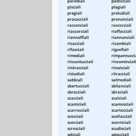
parodiali
pasticciali
pisciali
plagiali
pregiali
preludiali
procacciali
pronunciali
racconciali
raccorciali
riaccorciali
riaffacciali
riannaffiali
riannunciali
ricacciali
ricambiali
rifasciali
rigonfiali
rimediali
rimpannuccia
rincantucciali
rincomincial
rintracciali
rinunciali
ristudiali
ritracciali
sabbiali
salmodiali
sbertucciali
sbilanciali
sbracciali
sbraciali
scacciali
scalciali
scamiciali
scamosciali
scarrocciali
scartocciali
scocciali
scollacciali
scorciali
scorniciali
scrosciali
scudisciali
selciali
setacciali