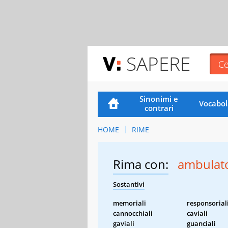
SAPERE
Sinonimi e
Vocabol
contrari
HOME
RIME
Rima con:
ambulato
Sostantivi
memoriali
responsorial
cannocchiali
caviali
gaviali
guanciali