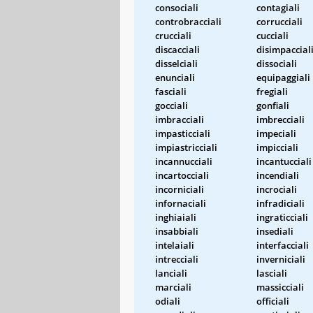
consociali
contagiali
controbracciali
corrucciali
crucciali
cucciali
discacciali
disimpaccial
disselciali
dissociali
enunciali
equipaggiali
fasciali
fregiali
gocciali
gonfiali
imbracciali
imbrecciali
impasticciali
impeciali
impiastricciali
impicciali
incannucciali
incantucciali
incartocciali
incendiali
incorniciali
incrociali
infornaciali
infradiciali
inghiaiali
ingraticciali
insabbiali
insediali
intelaiali
interfacciali
intrecciali
inverniciali
lanciali
lasciali
marciali
massicciali
odiali
officiali