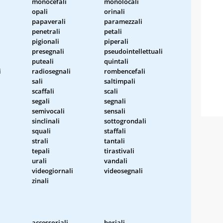
monocefali
monolocali
opali
orinali
papaverali
paramezzali
penetrali
petali
pigionali
piperali
presegnali
pseudointellettuali
puteali
quintali
i
radiosegnali
rombencefali
sali
saltimpali
scaffali
scali
segali
segnali
semivocali
sensali
sinclinali
sottogrondali
squali
staffali
strali
tantali
tepali
tirastivali
urali
vandali
videogiornali
videosegnali
zinali
accessoriali
boriali