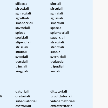
sfilacciali
sfociali
sfrecciali
sfregiali
sghiacciali
sghiaiali
sgraffiali
sgusciali
smanacciali
smerciali
sovesciali
spacciali
spicciali
spiumacciali
spulciali
squarciali
stipendiali
stracciali
strisciali
stronfiali
studiali
subbiali
svecciali
sverniciali
tracciali
tralasciali
trinciali
tripudiali
viaggiali
vociali
datoriali
dittatoriali
li
oratoriali
prodittatoriali
subequatoriali
videoamatoriali
esattoriali
extraterritoriali