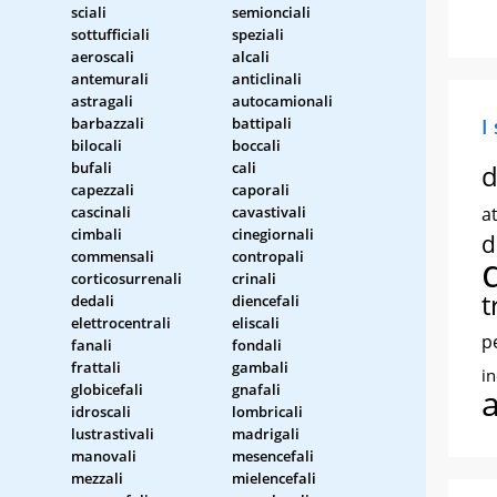
sciali
semionciali
sottufficiali
speziali
aeroscali
alcali
antemurali
anticlinali
astragali
autocamionali
barbazzali
battipali
I
bilocali
boccali
bufali
cali
d
capezzali
caporali
cascinali
cavastivali
at
cimbali
cinegiornali
d
commensali
contropali
corticosurrenali
crinali
t
dedali
diencefali
elettrocentrali
eliscali
p
fanali
fondali
frattali
gambali
i
globicefali
gnafali
idroscali
lombricali
lustrastivali
madrigali
manovali
mesencefali
mezzali
mielencefali