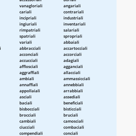
vanagloriali
angariali
cariali
contrariali
incipriali
industriali
ingiuriali
inventariali
i
rimpatriali
salariali
spatriali
spropriali
variali
abbaiali
i
abbracciali
accartocciali
acconciali
accorciali
accucciali
adagiali
afflosciali
agganciali
aggraffiali
allacciali
ambiali
ammassicciali
annaffiali
annebbiali
appollaiali
arrabbiali
asciali
assediali
baciali
beneficiali
bisbocciali
bisticciali
brocciali
bruciali
cambiali
camosciali
ciucciali
combaciali
compendiali
conciali