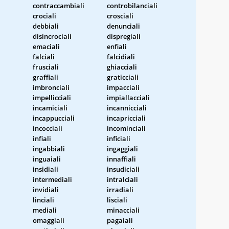
contraccambiali
controbilanciali
crociali
crosciali
debbiali
denunciali
i
disincrociali
dispregiali
emaciali
enfiali
falciali
falcidiali
frusciali
ghiacciali
graffiali
graticciali
imbronciali
impacciali
impellicciali
impiallacciali
incamiciali
incannicciali
incappucciali
incapricciali
incocciali
incominciali
infiali
inficiali
ingabbiali
ingaggiali
inguaiali
innaffiali
insidiali
insudiciali
intermediali
intralciali
invidiali
irradiali
linciali
lisciali
mediali
minacciali
omaggiali
pagaiali