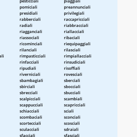
pesticciali
piaggiali
pomiciali
preannunciali
presidiali
privilegiali
rabberciali
raccapricciali
radiali
riabbracciali
riagganciali
riallacciali
riassociali
ribaciali
ricominciali
riequipaggiali
rilanciali
rilasciali
li
rimpasticciali
rimpiallacciali
i
rinfacciali
rinsudiciali
ripudiali
risoffiali
riverniciali
rovesciali
sbambagiali
sberciali
sbirciali
sbocciali
sbrecciali
sbucciali
scalpicciali
scambiali
scappucciali
scapricciali
schiacciali
sciali
scombaciali
sconciali
scortecciali
scosciali
sculacciali
sdraiali
sfacciali
sfasciali