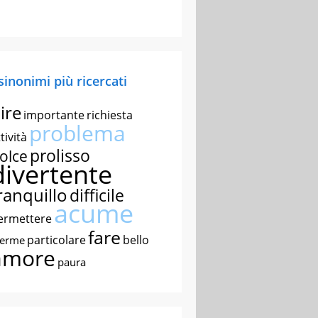
 sinonimi più ricercati
ire
importante
richiesta
problema
tività
prolisso
olce
divertente
ranquillo
difficile
acume
ermettere
fare
particolare
bello
nerme
amore
paura