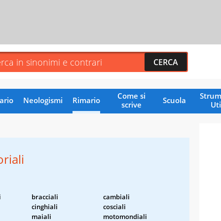
Come si
Strum
ario
Neologismi
Rimario
Scuola
scrive
Uti
riali
i
bracciali
cambiali
cinghiali
cosciali
maiali
motomondiali