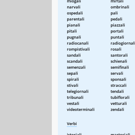
miogali
mirtali
narvali
ombrinali
ospedali
pali
parentali
pedali
pianali
piazzali
pitali
portali
pugnali
puntali
radiocanali
radiogiornal
rompistivali
rosali
sandali
santorali
scandali
schienali
semenzali
semifinali
sepali
servali
spirali
sponsali
stivali
straccali
telegiornali
tendali
tribunali
tubiflorali
vestali
vetturali
videoterminali
zendali
Verbi
istoriali
martoriali