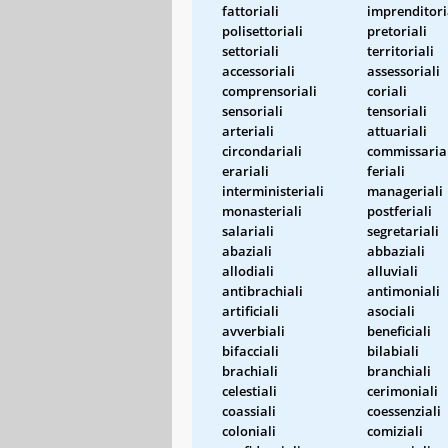
fattoriali
imprenditori
polisettoriali
pretoriali
settoriali
territoriali
accessoriali
assessoriali
comprensoriali
coriali
sensoriali
tensoriali
arteriali
attuariali
circondariali
commissaria
erariali
feriali
interministeriali
manageriali
monasteriali
postferiali
salariali
segretariali
abaziali
abbaziali
allodiali
alluviali
antibrachiali
antimoniali
artificiali
asociali
avverbiali
beneficiali
bifacciali
bilabiali
brachiali
branchiali
celestiali
cerimoniali
coassiali
coessenziali
coloniali
comiziali