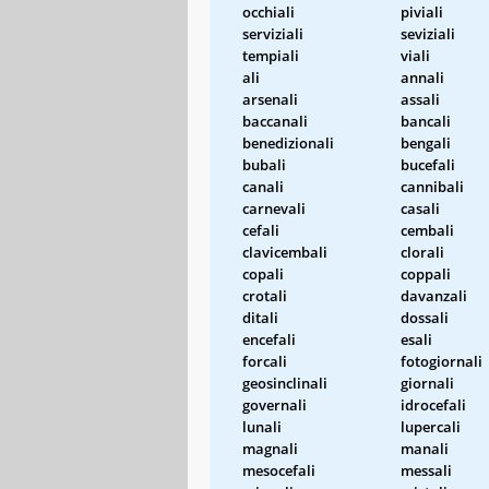
occhiali
piviali
serviziali
seviziali
tempiali
viali
ali
annali
arsenali
assali
baccanali
bancali
benedizionali
bengali
bubali
bucefali
canali
cannibali
carnevali
casali
cefali
cembali
clavicembali
clorali
copali
coppali
crotali
davanzali
ditali
dossali
encefali
esali
forcali
fotogiornali
geosinclinali
giornali
governali
idrocefali
lunali
lupercali
magnali
manali
mesocefali
messali