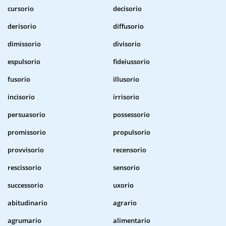
cursorio
decisorio
derisorio
diffusorio
dimissorio
divisorio
espulsorio
fideiussorio
fusorio
illusorio
incisorio
irrisorio
persuasorio
possessorio
promissorio
propulsorio
provvisorio
recensorio
rescissorio
sensorio
successorio
uxorio
abitudinario
agrario
agrumario
alimentario