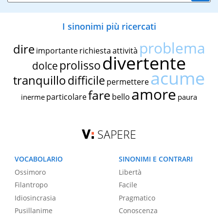
I sinonimi più ricercati
problema
dire
importante
richiesta
attività
divertente
prolisso
dolce
acume
tranquillo
difficile
permettere
amore
fare
particolare
bello
inerme
paura
SAPERE
VOCABOLARIO
SINONIMI E CONTRARI
Ossimoro
Libertà
Filantropo
Facile
Idiosincrasia
Pragmatico
Pusillanime
Conoscenza