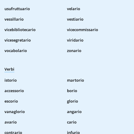
usufruttuario
velario
vessillario
vestiario
vicebibliotecario
vicecommissario
vicesegretario
viridario
vocabolario
zonario
Verbi
istorio
martorio
accessorio
borio
escorio
glorio
vanaglorio
angario
avario
cario
contrario
infurio