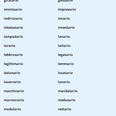
giratario
glossario
immissario
impresario
indirizzario
innario
intestatario
inventario
lampadario
lanario
larario
lattario
lebbrosario
legatario
legittimario
lemmario
lezionario
locatario
lucernario
lunario
macchinario
mandatario
marmorario
medusario
modulario
nettario