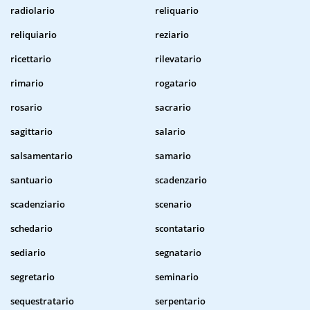
radiolario
reliquario
reliquiario
reziario
ricettario
rilevatario
rimario
rogatario
rosario
sacrario
sagittario
salario
salsamentario
samario
santuario
scadenzario
scadenziario
scenario
schedario
scontatario
sediario
segnatario
segretario
seminario
sequestratario
serpentario