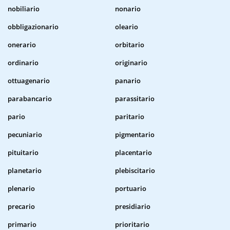
nobiliario
nonario
obbligazionario
oleario
onerario
orbitario
ordinario
originario
ottuagenario
panario
parabancario
parassitario
pario
paritario
pecuniario
pigmentario
pituitario
placentario
planetario
plebiscitario
plenario
portuario
precario
presidiario
primario
prioritario