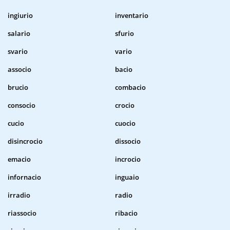
ingiurio
inventario
salario
sfurio
svario
vario
associo
bacio
brucio
combacio
consocio
crocio
cucio
cuocio
disincrocio
dissocio
emacio
incrocio
infornacio
inguaio
irradio
radio
riassocio
ribacio