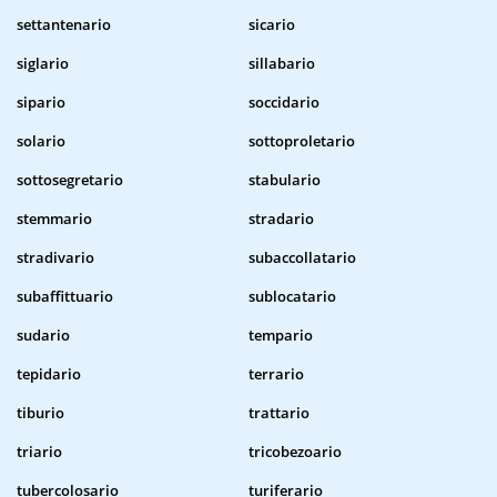
settantenario
sicario
siglario
sillabario
sipario
soccidario
solario
sottoproletario
sottosegretario
stabulario
stemmario
stradario
stradivario
subaccollatario
subaffittuario
sublocatario
sudario
tempario
tepidario
terrario
tiburio
trattario
triario
tricobezoario
tubercolosario
turiferario