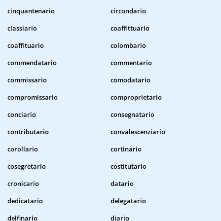
cinquantenario
circondario
classiario
coaffittuario
coaffituario
colombario
commendatario
commentario
commissario
comodatario
compromissario
comproprietario
conciario
consegnatario
contributario
convalescenziario
corollario
cortinario
cosegretario
costitutario
cronicario
datario
dedicatario
delegatario
delfinario
diario