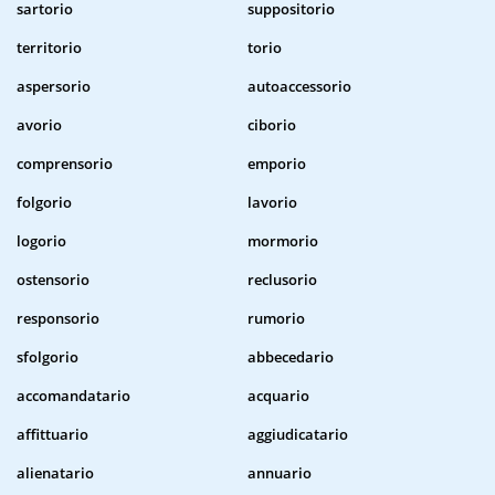
sartorio
suppositorio
territorio
torio
aspersorio
autoaccessorio
avorio
ciborio
comprensorio
emporio
folgorio
lavorio
logorio
mormorio
ostensorio
reclusorio
responsorio
rumorio
sfolgorio
abbecedario
accomandatario
acquario
affittuario
aggiudicatario
alienatario
annuario