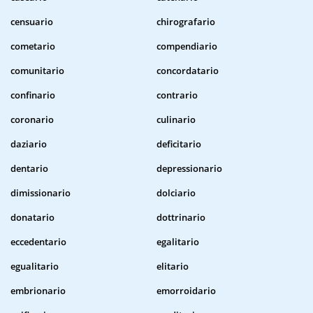
censuario
chirografario
cometario
compendiario
comunitario
concordatario
confinario
contrario
coronario
culinario
daziario
deficitario
dentario
depressionario
dimissionario
dolciario
donatario
dottrinario
eccedentario
egalitario
egualitario
elitario
embrionario
emorroidario