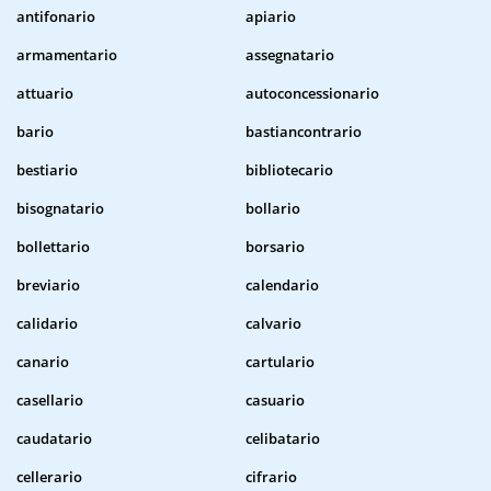
antifonario
apiario
armamentario
assegnatario
attuario
autoconcessionario
bario
bastiancontrario
bestiario
bibliotecario
bisognatario
bollario
bollettario
borsario
breviario
calendario
calidario
calvario
canario
cartulario
casellario
casuario
caudatario
celibatario
cellerario
cifrario