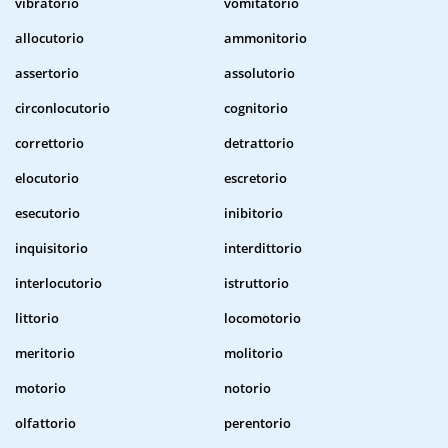
vibratorio
vomitatorio
allocutorio
ammonitorio
assertorio
assolutorio
circonlocutorio
cognitorio
correttorio
detrattorio
elocutorio
escretorio
esecutorio
inibitorio
inquisitorio
interdittorio
interlocutorio
istruttorio
littorio
locomotorio
meritorio
molitorio
motorio
notorio
olfattorio
perentorio