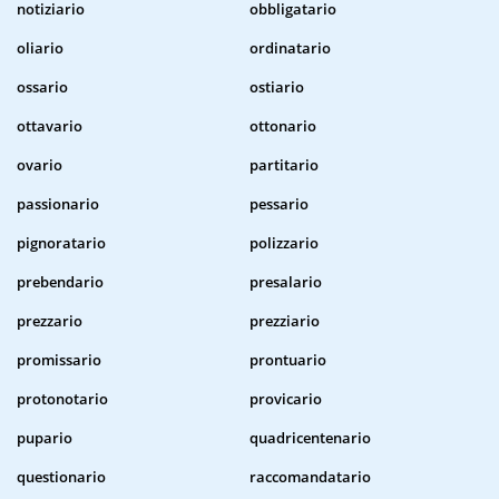
notiziario
obbligatario
oliario
ordinatario
ossario
ostiario
ottavario
ottonario
ovario
partitario
passionario
pessario
pignoratario
polizzario
prebendario
presalario
prezzario
prezziario
promissario
prontuario
protonotario
provicario
pupario
quadricentenario
questionario
raccomandatario