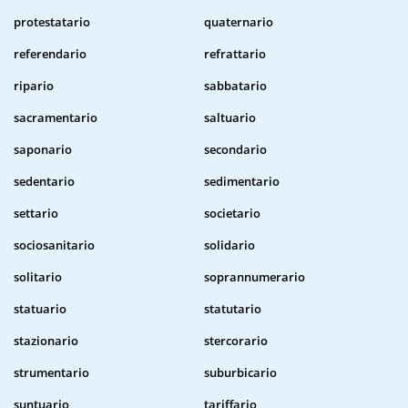
protestatario
quaternario
referendario
refrattario
ripario
sabbatario
sacramentario
saltuario
saponario
secondario
sedentario
sedimentario
settario
societario
sociosanitario
solidario
solitario
soprannumerario
statuario
statutario
stazionario
stercorario
strumentario
suburbicario
suntuario
tariffario