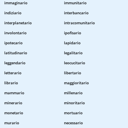
immaginario
immunitario
indiziario
interbancario
interplanetario
intracomunitario
involontario
ipofisario
ipotecario
lapidario
latitudinario
legalitario
leggendario
leocucitario
letterario
libertario
librario
maggioritario
mammario
millenario
minerario
minoritario
monetario
mortuario
murario
necessario