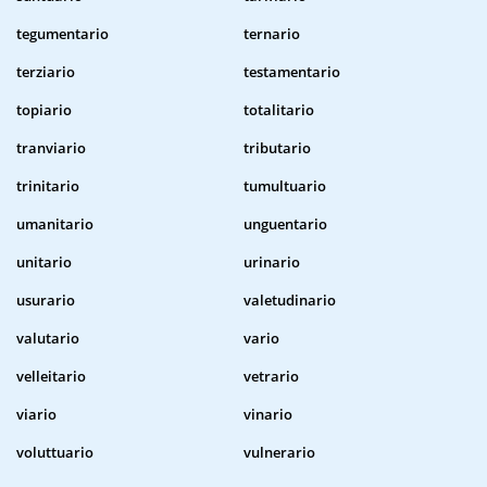
tegumentario
ternario
terziario
testamentario
topiario
totalitario
tranviario
tributario
trinitario
tumultuario
umanitario
unguentario
unitario
urinario
usurario
valetudinario
valutario
vario
velleitario
vetrario
viario
vinario
voluttuario
vulnerario