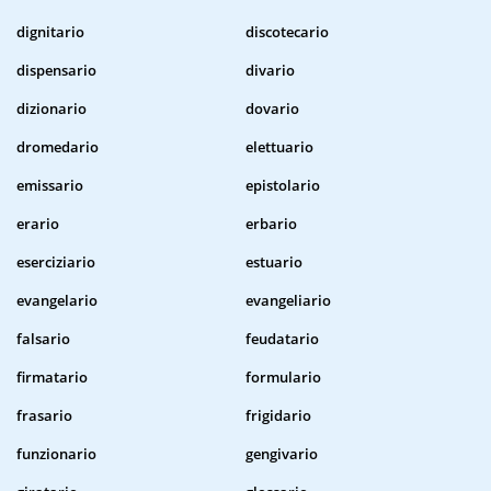
dignitario
discotecario
dispensario
divario
dizionario
dovario
dromedario
elettuario
emissario
epistolario
erario
erbario
eserciziario
estuario
evangelario
evangeliario
falsario
feudatario
firmatario
formulario
frasario
frigidario
funzionario
gengivario