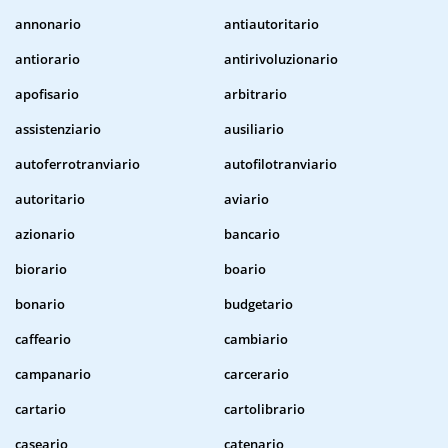
annonario
antiautoritario
antiorario
antirivoluzionario
apofisario
arbitrario
assistenziario
ausiliario
autoferrotranviario
autofilotranviario
autoritario
aviario
azionario
bancario
biorario
boario
bonario
budgetario
caffeario
cambiario
campanario
carcerario
cartario
cartolibrario
caseario
catenario