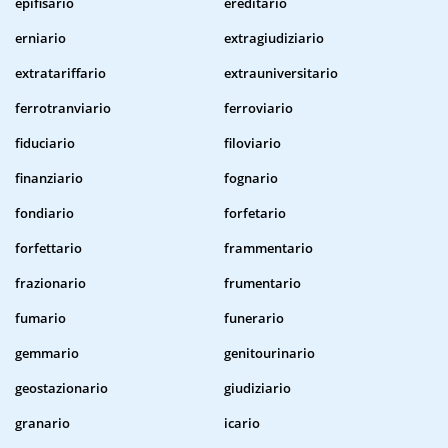
epifisario
ereditario
erniario
extragiudiziario
extratariffario
extrauniversitario
ferrotranviario
ferroviario
fiduciario
filoviario
finanziario
fognario
fondiario
forfetario
forfettario
frammentario
frazionario
frumentario
fumario
funerario
gemmario
genitourinario
geostazionario
giudiziario
granario
icario