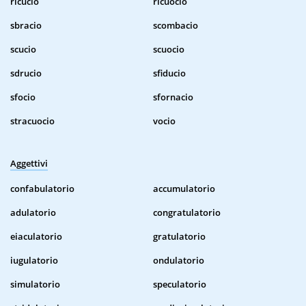
ricucio
ricuocio
sbracio
scombacio
scucio
scuocio
sdrucio
sfiducio
sfocio
sfornacio
stracuocio
vocio
Aggettivi
confabulatorio
accumulatorio
adulatorio
congratulatorio
eiaculatorio
gratulatorio
iugulatorio
ondulatorio
simulatorio
speculatorio