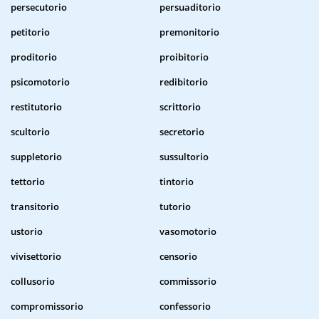
persecutorio
persuaditorio
petitorio
premonitorio
proditorio
proibitorio
psicomotorio
redibitorio
restitutorio
scrittorio
scultorio
secretorio
suppletorio
sussultorio
tettorio
tintorio
transitorio
tutorio
ustorio
vasomotorio
vivisettorio
censorio
collusorio
commissorio
compromissorio
confessorio