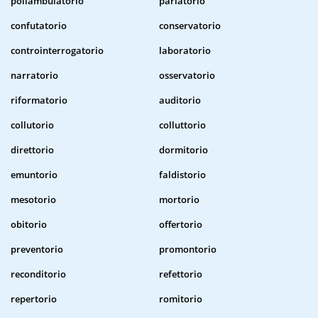
poliambulatorio
parlatorio
confutatorio
conservatorio
controinterrogatorio
laboratorio
narratorio
osservatorio
riformatorio
auditorio
collutorio
colluttorio
direttorio
dormitorio
emuntorio
faldistorio
mesotorio
mortorio
obitorio
offertorio
preventorio
promontorio
reconditorio
refettorio
repertorio
romitorio