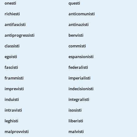
onesti
questi
richiesti
anticomunisti
antifascisti
antinazisti
antiprogressisti
benvisti
classisti
commisti
egoisti
espansionisti
fascisti
federalisti
frammisti
imperialisti
imprevisti
indecisionisti
induisti
integralisti
intravisti
isosisti
leghisti
liberisti
malprovvisti
malvisti