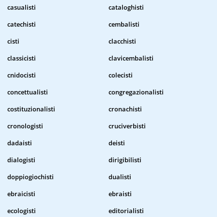
casualisti
cataloghisti
catechisti
cembalisti
cisti
clacchisti
classicisti
clavicembalisti
cnidocisti
colecisti
concettualisti
congregazionalisti
costituzionalisti
cronachisti
cronologisti
cruciverbisti
dadaisti
deisti
dialogisti
dirigibilisti
doppiogiochisti
dualisti
ebraicisti
ebraisti
ecologisti
editorialisti