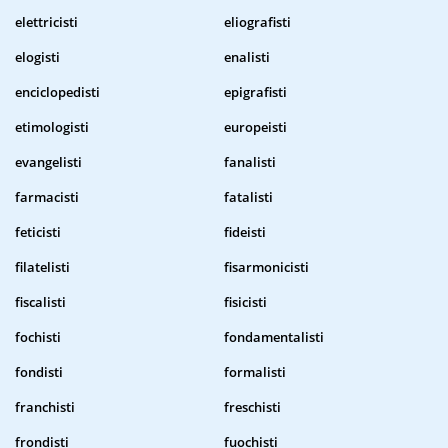
elettricisti
eliografisti
elogisti
enalisti
enciclopedisti
epigrafisti
etimologisti
europeisti
evangelisti
fanalisti
farmacisti
fatalisti
feticisti
fideisti
filatelisti
fisarmonicisti
fiscalisti
fisicisti
fochisti
fondamentalisti
fondisti
formalisti
franchisti
freschisti
frondisti
fuochisti