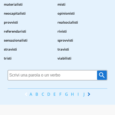
materialisti
misti
neocapitalisti
opinionisti
provvisti
realsocialisti
referendaristi
rivisti
sensazionalisti
sprovvisti
stravisti
travisti
tristi
viabilisti
A
B
C
D
E
F
G
H
I
J
K
L
M
N