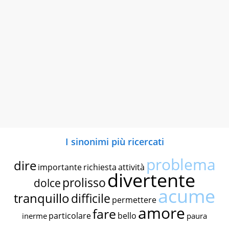
I sinonimi più ricercati
problema
dire
importante
richiesta
attività
divertente
prolisso
dolce
acume
tranquillo
difficile
permettere
amore
fare
particolare
bello
inerme
paura