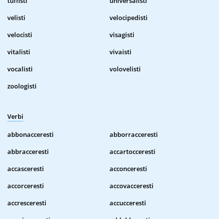
tuffisti
universalisti
velisti
velocipedisti
velocisti
visagisti
vitalisti
vivaisti
vocalisti
volovelisti
zoologisti
Verbi
abbonacceresti
abborracceresti
abbracceresti
accartocceresti
accasceresti
acconceresti
accorceresti
accovacceresti
accresceresti
accucceresti