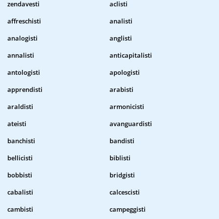
zendavesti
aclisti
affreschisti
analisti
analogisti
anglisti
annalisti
anticapitalisti
antologisti
apologisti
apprendisti
arabisti
araldisti
armonicisti
ateisti
avanguardisti
banchisti
bandisti
bellicisti
biblisti
bobbisti
bridgisti
cabalisti
calcescisti
cambisti
campeggisti