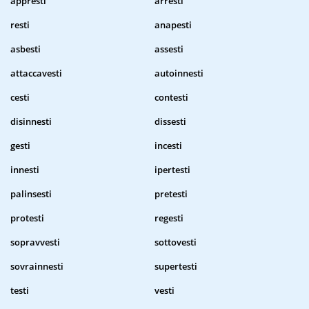
appresti
arresti
resti
anapesti
asbesti
assesti
attaccavesti
autoinnesti
cesti
contesti
disinnesti
dissesti
gesti
incesti
innesti
ipertesti
palinsesti
pretesti
protesti
regesti
sopravvesti
sottovesti
sovrainnesti
supertesti
testi
vesti