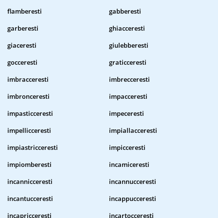
flamberesti
gabberesti
garberesti
ghiacceresti
giaceresti
giulebberesti
gocceresti
graticceresti
imbracceresti
imbrecceresti
imbronceresti
impacceresti
impasticceresti
impeceresti
impellicceresti
impiallacceresti
impiastricceresti
impicceresti
impiomberesti
incamiceresti
incannicceresti
incannucceresti
incantucceresti
incappucceresti
incapricceresti
incartocceresti