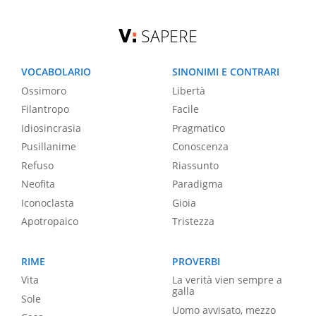
SAPERE
VOCABOLARIO
SINONIMI E CONTRARI
Ossimoro
Libertà
Filantropo
Facile
Idiosincrasia
Pragmatico
Pusillanime
Conoscenza
Refuso
Riassunto
Neofita
Paradigma
Iconoclasta
Gioia
Apotropaico
Tristezza
RIME
PROVERBI
Vita
La verità vien sempre a
galla
Sole
Uomo avvisato, mezzo