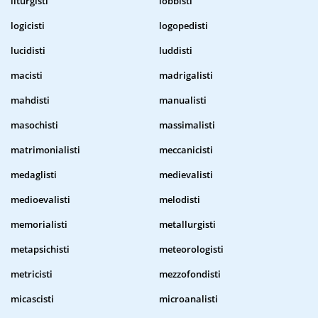
liturgisti
lobbisti
logicisti
logopedisti
lucidisti
luddisti
macisti
madrigalisti
mahdisti
manualisti
masochisti
massimalisti
matrimonialisti
meccanicisti
medaglisti
medievalisti
medioevalisti
melodisti
memorialisti
metallurgisti
metapsichisti
meteorologisti
metricisti
mezzofondisti
micascisti
microanalisti