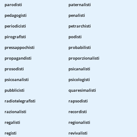
parodisti
paternalisti
pedagogisti
penalisti
periodicisti
petrarchisti
pirografisti
podisti
pressappochisti
probabilisti
propagandisti
proporzionalisti
prosodisti
psicanalisti
psicoanalisti
psicologisti
pubblicisti
quaresimalisti
radiotelegrafisti
rapsodisti
razionalisti
recordisti
regalisti
regionalisti
registi
revivalisti