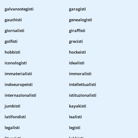
galvanostegisti
garagisti
gauchisti
genealogisti
giornalisti
giraffisti
golfisti
grecisti
hobbisti
hockeisti
iconologisti
idealisti
immaterialisti
immoralisti
indoeuropeisti
intellettualisti
internazionalisti
istituzionalisti
jumbisti
kayakisti
latifondisti
lealisti
legalisti
legisti