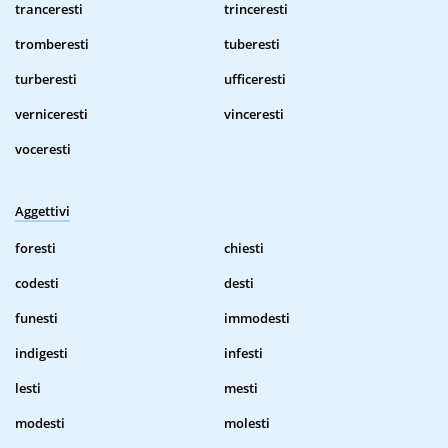
tranceresti
trinceresti
tromberesti
tuberesti
turberesti
ufficeresti
verniceresti
vinceresti
voceresti
Aggettivi
foresti
chiesti
codesti
desti
funesti
immodesti
indigesti
infesti
lesti
mesti
modesti
molesti