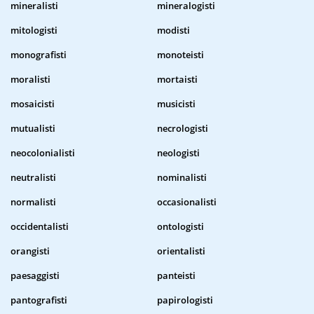
mineralisti
mineralogisti
mitologisti
modisti
monografisti
monoteisti
moralisti
mortaisti
mosaicisti
musicisti
mutualisti
necrologisti
neocolonialisti
neologisti
neutralisti
nominalisti
normalisti
occasionalisti
occidentalisti
ontologisti
orangisti
orientalisti
paesaggisti
panteisti
pantografisti
papirologisti