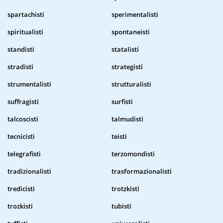
spartachisti
sperimentalisti
spiritualisti
spontaneisti
standisti
statalisti
stradisti
strategisti
strumentalisti
strutturalisti
suffragisti
surfisti
talcoscisti
talmudisti
tecnicisti
teisti
telegrafisti
terzomondisti
tradizionalisti
trasformazionalisti
tredicisti
trotzkisti
trozkisti
tubisti