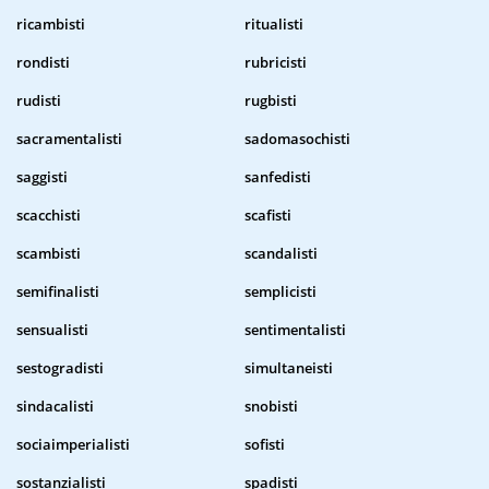
ricambisti
ritualisti
rondisti
rubricisti
rudisti
rugbisti
sacramentalisti
sadomasochisti
saggisti
sanfedisti
scacchisti
scafisti
scambisti
scandalisti
semifinalisti
semplicisti
sensualisti
sentimentalisti
sestogradisti
simultaneisti
sindacalisti
snobisti
sociaimperialisti
sofisti
sostanzialisti
spadisti