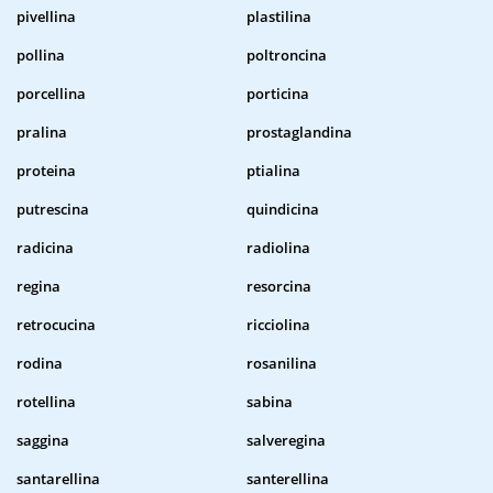
pivellina
plastilina
pollina
poltroncina
porcellina
porticina
pralina
prostaglandina
proteina
ptialina
putrescina
quindicina
radicina
radiolina
regina
resorcina
retrocucina
ricciolina
rodina
rosanilina
rotellina
sabina
saggina
salveregina
santarellina
santerellina