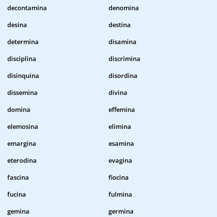
decontamina
denomina
desina
destina
determina
disamina
disciplina
discrimina
disinquina
disordina
dissemina
divina
domina
effemina
elemosina
elimina
emargina
esamina
eterodina
evagina
fascina
fiocina
fucina
fulmina
gemina
germina