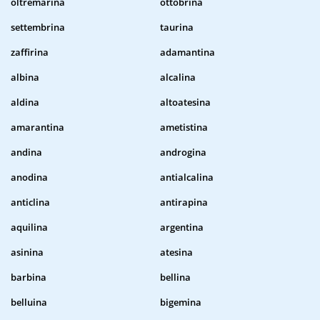
oltremarina
ottobrina
settembrina
taurina
zaffirina
adamantina
albina
alcalina
aldina
altoatesina
amarantina
ametistina
andina
androgina
anodina
antialcalina
anticlina
antirapina
aquilina
argentina
asinina
atesina
barbina
bellina
belluina
bigemina