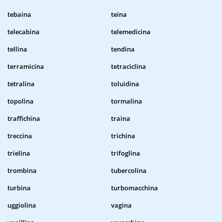
tebaina
teina
telecabina
telemedicina
tellina
tendina
terramicina
tetraciclina
tetralina
toluidina
topolina
tormalina
traffichina
traina
treccina
trichina
trielina
trifoglina
trombina
tubercolina
turbina
turbomacchina
uggiolina
vagina