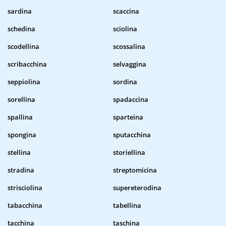
sardina
scaccina
schedina
sciolina
scodellina
scossalina
scribacchina
selvaggina
seppiolina
sordina
sorellina
spadaccina
spallina
sparteina
spongina
sputacchina
stellina
storiellina
stradina
streptomicina
strisciolina
supereterodina
tabacchina
tabellina
tacchina
taschina