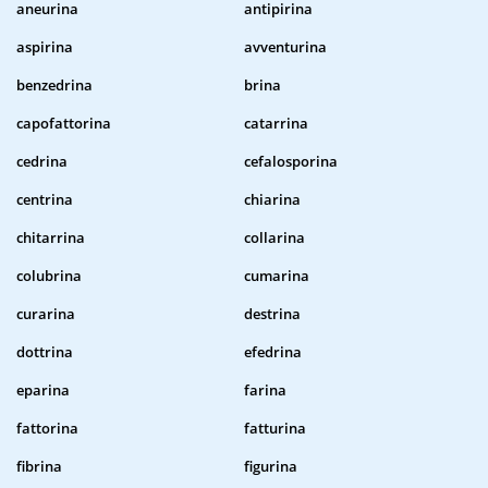
aneurina
antipirina
aspirina
avventurina
benzedrina
brina
capofattorina
catarrina
cedrina
cefalosporina
centrina
chiarina
chitarrina
collarina
colubrina
cumarina
curarina
destrina
dottrina
efedrina
eparina
farina
fattorina
fatturina
fibrina
figurina