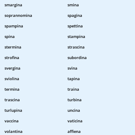
smargina
smina
soprannomina
spagina
spampina
spettina
spina
stampina
stermina
strascina
strofina
subordina
svergina
svina
sviolina
tapina
termina
traina
trascina
turbina
turlupina
uncina
vaccina
vaticina
volantina
affiena