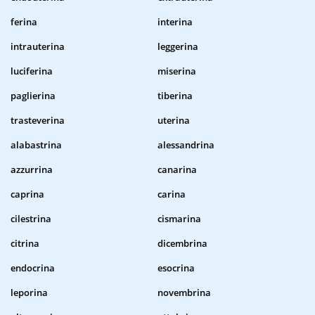
ferina
interina
intrauterina
leggerina
luciferina
miserina
paglierina
tiberina
trasteverina
uterina
alabastrina
alessandrina
azzurrina
canarina
caprina
carina
cilestrina
cismarina
citrina
dicembrina
endocrina
esocrina
leporina
novembrina