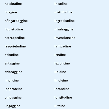
inattitudine
incudine
indagine
inettitudine
infingardaggine
ingratitudine
inquietudine
insulsaggine
intercapedine
invenzioncine
irrequietudine
lampadine
latitudine
lendine
lentaggine
lezioncine
leziosaggine
libidine
limoncine
linoleine
lipoproteine
locandine
lombaggine
longitudine
lungaggine
luteine