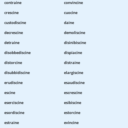
contraine
convincine
crescine
cuocine
custodiscine
daine
decrescine
demoliscine
detraine
disinibiscine
disobbediscine
dispiacine
distorcine
distraine
disubbidiscine
elargiscine
erudiscine
esaudiscine
escine
escrescine
eserciscine
esibiscine
esordiscine
estorcine
estraine
evincine