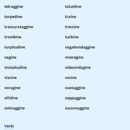
tetraggine
toluidine
torpedine
traine
trascurataggine
treccine
trombine
turbine
turpitudine
vagabondaggine
vagine
viceregine
vicissitudine
videoindagine
viscine
vocine
voragine
vuotaggine
xilidine
zoppaggine
zoticaggine
zucconaggine
Verbi