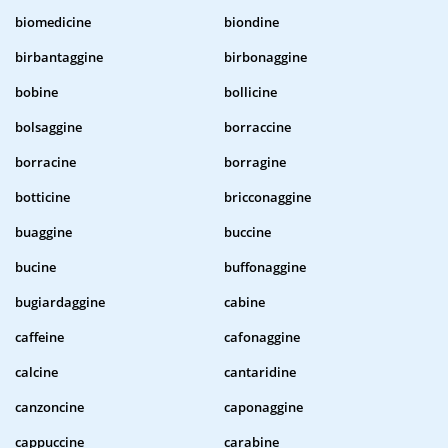
biomedicine
biondine
birbantaggine
birbonaggine
bobine
bollicine
bolsaggine
borraccine
borracine
borragine
botticine
bricconaggine
buaggine
buccine
bucine
buffonaggine
bugiardaggine
cabine
caffeine
cafonaggine
calcine
cantaridine
canzoncine
caponaggine
cappuccine
carabine