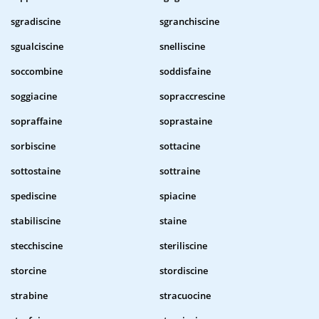
sgradiscine
sgranchiscine
sgualciscine
snelliscine
soccombine
soddisfaine
soggiacine
sopraccrescine
sopraffaine
soprastaine
sorbiscine
sottacine
sottostaine
sottraine
spediscine
spiacine
stabiliscine
staine
stecchiscine
steriliscine
storcine
stordiscine
strabine
stracuocine