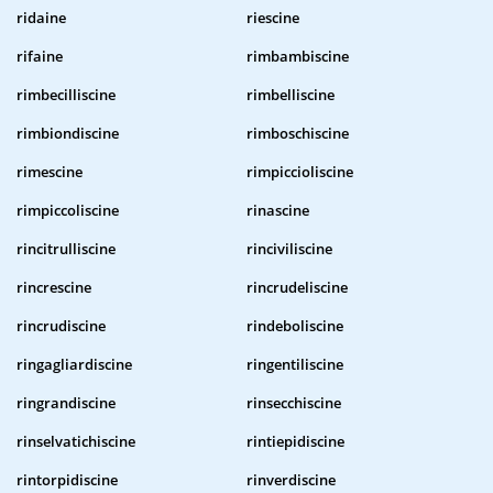
ridaine
riescine
rifaine
rimbambiscine
rimbecilliscine
rimbelliscine
rimbiondiscine
rimboschiscine
rimescine
rimpiccioliscine
rimpiccoliscine
rinascine
rincitrulliscine
rinciviliscine
rincrescine
rincrudeliscine
rincrudiscine
rindeboliscine
ringagliardiscine
ringentiliscine
ringrandiscine
rinsecchiscine
rinselvatichiscine
rintiepidiscine
rintorpidiscine
rinverdiscine