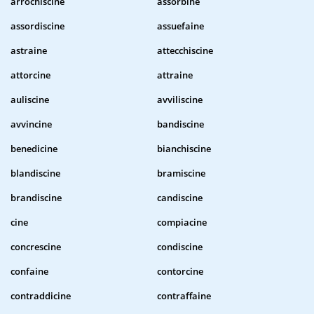
arrochiscine
assorbine
assordiscine
assuefaine
astraine
attecchiscine
attorcine
attraine
auliscine
avviliscine
avvincine
bandiscine
benedicine
bianchiscine
blandiscine
bramiscine
brandiscine
candiscine
cine
compiacine
concrescine
condiscine
confaine
contorcine
contraddicine
contraffaine