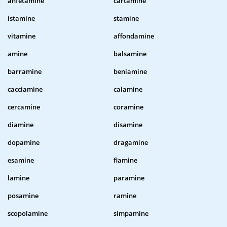
anfetamine
cartamine
istamine
stamine
vitamine
affondamine
amine
balsamine
barramine
beniamine
cacciamine
calamine
cercamine
coramine
diamine
disamine
dopamine
dragamine
esamine
flamine
lamine
paramine
posamine
ramine
scopolamine
simpamine