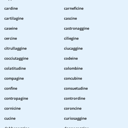
cardine
carneficine
cartilagine
cascine
caseine
castronaggine
cercine
ciliegine
citrullaggine
ciucaggine
cocciutaggine
codeine
colatitudine
colombine
compagine
concubine
confine
consuetudine
contropagine
contrordine
cornicine
coroncine
cucine
curiosaggine