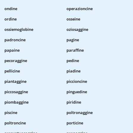
ondine
operazioncine
ordine
osseine
ossiemoglobine
oziosaggine
padroncine
pagine
papaine
paraffine
pecoraggine
pedine
pellicine
piadine
piantaggine
piccioncine
piccosaggine
pinguedine
piombaggine
piridine
piscine
poltronaggine
poltroncine
porticine