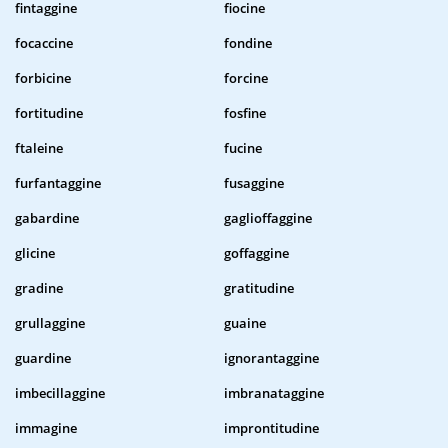
fintaggine
fiocine
focaccine
fondine
forbicine
forcine
fortitudine
fosfine
ftaleine
fucine
furfantaggine
fusaggine
gabardine
gaglioffaggine
glicine
goffaggine
gradine
gratitudine
grullaggine
guaine
guardine
ignorantaggine
imbecillaggine
imbranataggine
immagine
improntitudine