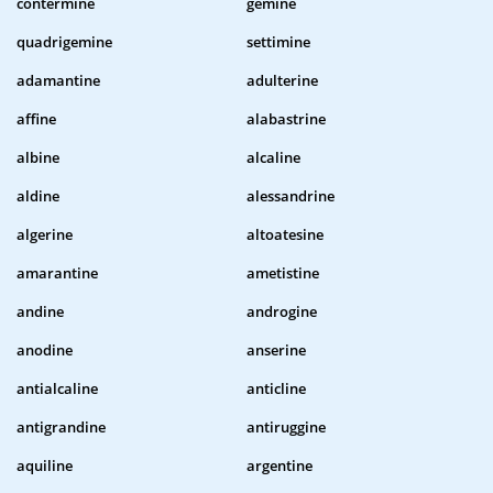
contermine
gemine
quadrigemine
settimine
adamantine
adulterine
affine
alabastrine
albine
alcaline
aldine
alessandrine
algerine
altoatesine
amarantine
ametistine
andine
androgine
anodine
anserine
antialcaline
anticline
antigrandine
antiruggine
aquiline
argentine