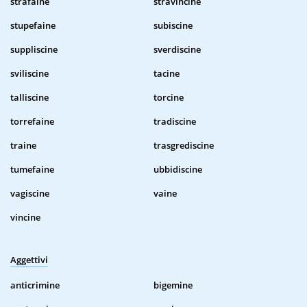
strafaine
stravincine
stupefaine
subiscine
suppliscine
sverdiscine
sviliscine
tacine
talliscine
torcine
torrefaine
tradiscine
traine
trasgrediscine
tumefaine
ubbidiscine
vagiscine
vaine
vincine
Aggettivi
anticrimine
bigemine