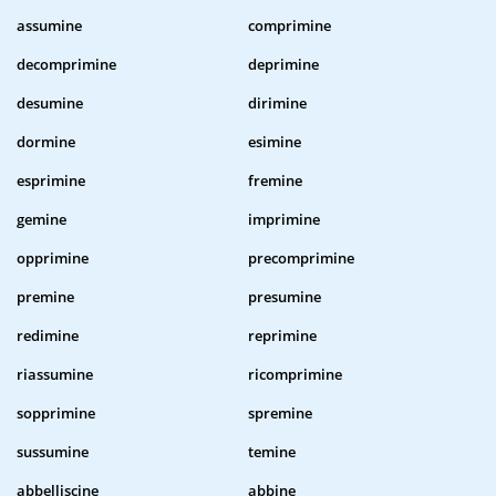
assumine
comprimine
decomprimine
deprimine
desumine
dirimine
dormine
esimine
esprimine
fremine
gemine
imprimine
opprimine
precomprimine
premine
presumine
redimine
reprimine
riassumine
ricomprimine
sopprimine
spremine
sussumine
temine
abbelliscine
abbine