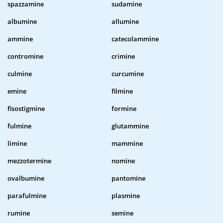
spazzamine
sudamine
albumine
allumine
ammine
catecolammine
contromine
crimine
culmine
curcumine
emine
filmine
fisostigmine
formine
fulmine
glutammine
limine
mammine
mezzotermine
nomine
ovalbumine
pantomine
parafulmine
plasmine
rumine
semine