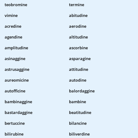
teobromine
termine
vimine
abitudine
acredine
aerodine
agendine
altitudine
amplitudine
ascorbine
asinaggine
asparagine
astrusaggine
attitudine
aureomicine
autodine
autofficine
balordaggine
bambinaggine
bambine
bastardaggine
beatitudine
bertuccine
bilancine
bilirubine
biliverdine