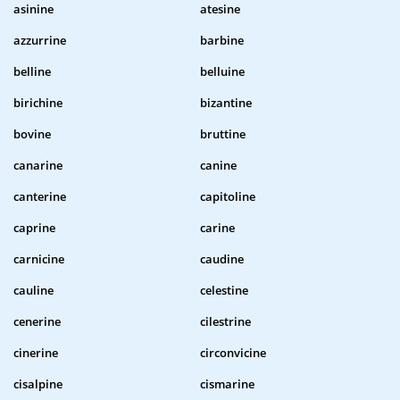
asinine
atesine
azzurrine
barbine
belline
belluine
birichine
bizantine
bovine
bruttine
canarine
canine
canterine
capitoline
caprine
carine
carnicine
caudine
cauline
celestine
cenerine
cilestrine
cinerine
circonvicine
cisalpine
cismarine