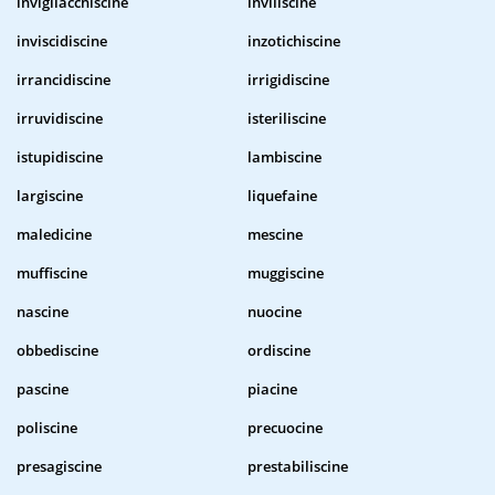
invigliacchiscine
inviliscine
inviscidiscine
inzotichiscine
irrancidiscine
irrigidiscine
irruvidiscine
isteriliscine
istupidiscine
lambiscine
largiscine
liquefaine
maledicine
mescine
muffiscine
muggiscine
nascine
nuocine
obbediscine
ordiscine
pascine
piacine
poliscine
precuocine
presagiscine
prestabiliscine