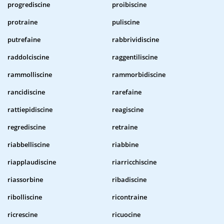
progrediscine
proibiscine
protraine
puliscine
putrefaine
rabbrividiscine
raddolciscine
raggentiliscine
rammolliscine
rammorbidiscine
rancidiscine
rarefaine
rattiepidiscine
reagiscine
regrediscine
retraine
riabbelliscine
riabbine
riapplaudiscine
riarricchiscine
riassorbine
ribadiscine
ribolliscine
ricontraine
ricrescine
ricuocine