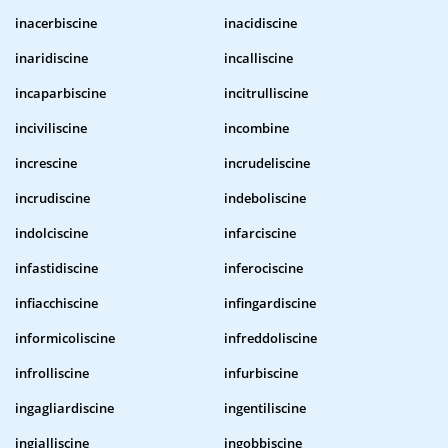
inacerbiscine
inacidiscine
inaridiscine
incalliscine
incaparbiscine
incitrulliscine
inciviliscine
incombine
increscine
incrudeliscine
incrudiscine
indeboliscine
indolciscine
infarciscine
infastidiscine
inferociscine
infiacchiscine
infingardiscine
informicoliscine
infreddoliscine
infrolliscine
infurbiscine
ingagliardiscine
ingentiliscine
ingialliscine
ingobbiscine