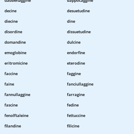
dabbenaggine
dappocaggine
decine
desuetudine
diecine
dine
disordine
dissuetudine
domandine
dulcine
emoglobine
endorfine
eritromicine
eterodine
faccine
faggine
faine
fanciullaggine
fannullaggine
farragine
fascine
fedine
fenolftaleine
fettuccine
filandine
filicine