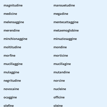
magnitudine
mansuetudine
medicine
megadine
melensaggine
mentecattaggine
merendine
metaemoglobine
minchionaggine
minuziosaggine
moltitudine
mondine
morfine
morticine
mucillaggine
mucillagine
mulaggine
mutandine
negritudine
norcine
novocaine
nucleine
ocaggine
officine
olefine
oleine