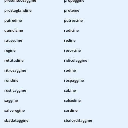
presuntuosaggine
propaggine
prostaglandine
proteine
putredine
putrescine
quindicine
radicine
raucedine
redine
regine
resorcine
rettitudine
ridicolaggine
ritrosaggine
rodine
rondine
rospaggine
rusticaggine
sabine
saggine
salsedine
salveregine
sardine
sbadataggine
sbalorditaggine