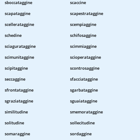
sboccataggine
scaccine
scapataggine
scapestrataggine
scellerataggine
scempiaggine
schedine
schifosaggine
sciagurataggine
scimmiaggine
scimunitaggine
scioperataggine
scipitaggine
scontrosaggine
seccaggine
sfacciataggine
sfrontataggine
sgarbataggine
sgraziataggine
sguaiataggine
similitudine
smemorataggine
solitudine
sollecitudine
somaraggine
sordaggine