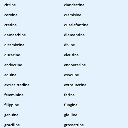
citrine
clandestine
corvine
cremisine
cretine
criselefantine
damaschine
diamantine
dicembrine
divine
duracine
eleusine
endocrine
endouterine
equine
esocrine
extracittadine
extrauterine
femminine
ferine
filippine
fungine
genuine
gialline
graciline
grossettine