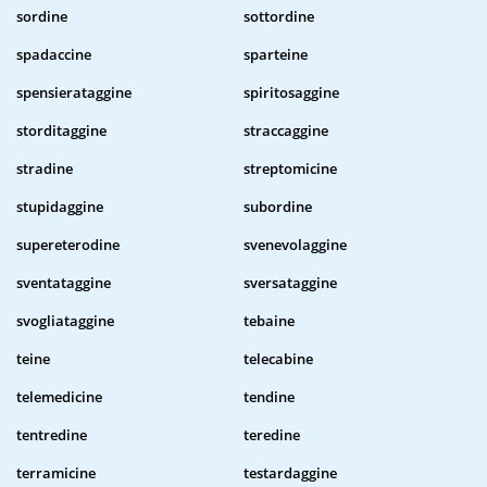
sordine
sottordine
spadaccine
sparteine
spensierataggine
spiritosaggine
storditaggine
straccaggine
stradine
streptomicine
stupidaggine
subordine
supereterodine
svenevolaggine
sventataggine
sversataggine
svogliataggine
tebaine
teine
telecabine
telemedicine
tendine
tentredine
teredine
terramicine
testardaggine