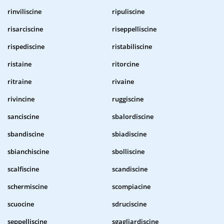
rinviliscine
ripuliscine
risarciscine
riseppelliscine
rispediscine
ristabiliscine
ristaine
ritorcine
ritraine
rivaine
rivincine
ruggiscine
sanciscine
sbalordiscine
sbandiscine
sbiadiscine
sbianchiscine
sbolliscine
scalfiscine
scandiscine
schermiscine
scompiacine
scuocine
sdruciscine
seppelliscine
sgagliardiscine