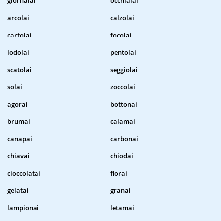
giornalai
occhialai
arcolai
calzolai
cartolai
focolai
lodolai
pentolai
scatolai
seggiolai
solai
zoccolai
agorai
bottonai
brumai
calamai
canapai
carbonai
chiavai
chiodai
cioccolatai
fiorai
gelatai
granai
lampionai
letamai