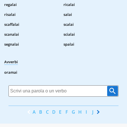
regalai
ricalai
risalai
salai
scaffalai
scalai
scanalai
scialai
segnalai
spalai
Avverbi
oramai
A
B
C
D
E
F
G
H
I
J
K
L
M
N