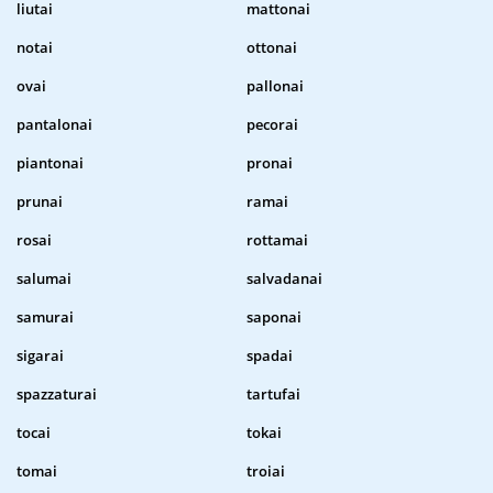
liutai
mattonai
notai
ottonai
ovai
pallonai
pantalonai
pecorai
piantonai
pronai
prunai
ramai
rosai
rottamai
salumai
salvadanai
samurai
saponai
sigarai
spadai
spazzaturai
tartufai
tocai
tokai
tomai
troiai