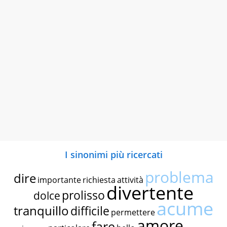
I sinonimi più ricercati
problema
dire
importante
richiesta
attività
divertente
prolisso
dolce
acume
tranquillo
difficile
permettere
amore
fare