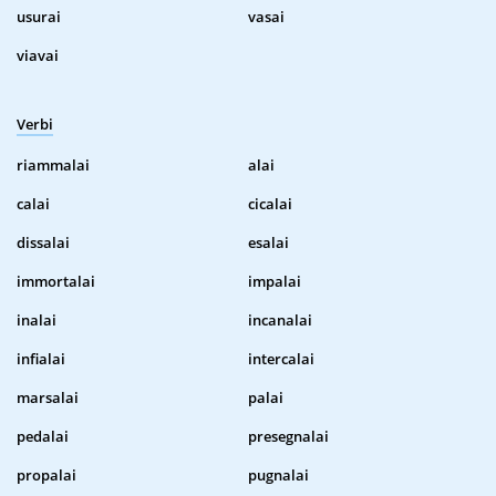
usurai
vasai
viavai
Verbi
riammalai
alai
calai
cicalai
dissalai
esalai
immortalai
impalai
inalai
incanalai
infialai
intercalai
marsalai
palai
pedalai
presegnalai
propalai
pugnalai