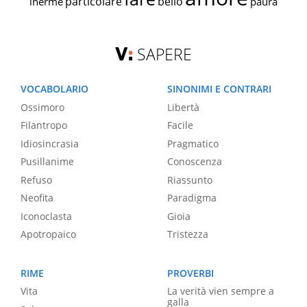
particolare
bello
inerme
paura
SAPERE
VOCABOLARIO
SINONIMI E CONTRARI
Ossimoro
Libertà
Filantropo
Facile
Idiosincrasia
Pragmatico
Pusillanime
Conoscenza
Refuso
Riassunto
Neofita
Paradigma
Iconoclasta
Gioia
Apotropaico
Tristezza
RIME
PROVERBI
Vita
La verità vien sempre a
galla