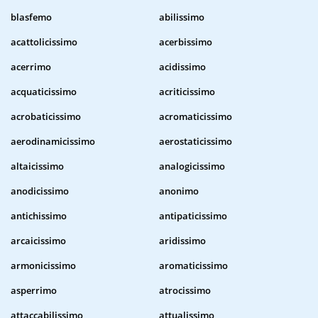
blasfemo
abilissimo
acattolicissimo
acerbissimo
acerrimo
acidissimo
acquaticissimo
acriticissimo
acrobaticissimo
acromaticissimo
aerodinamicissimo
aerostaticissimo
altaicissimo
analogicissimo
anodicissimo
anonimo
antichissimo
antipaticissimo
arcaicissimo
aridissimo
armonicissimo
aromaticissimo
asperrimo
atrocissimo
attaccabilissimo
attualissimo