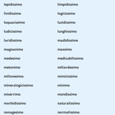
lepidissimo
limpidissimo
lividissimo
logicissimo
loquacissimo
lucidissimo
ludicissimo
lunghissimo
luridissimo
madidissimo
magnanimo
massimo
medesimo
medicabilissimo
metonimo
miliardesimo
milionesimo
mimicissimo
mineralogicissimo
minimo
miserrimo
mondissimo
morbidissimo
naturalissimo
nonagesimo
normalissimo