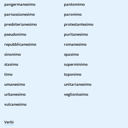
pangermanesimo
pantomimo
parnassianesimo
paronimo
presbiterianesimo
protestantesimo
pseudonimo
puritanesimo
repubblicanesimo
romanesimo
sinonimo
spasimo
stasimo
superminimo
timo
toponimo
umanesimo
unitarianesimo
urbanesimo
veglionissimo
vulcanesimo
Verbi