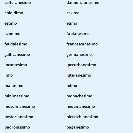
culteranesimo
dannunzianesimo
epididimo
eskimo
estimo
etimo
evonimo
fabianesimo
feudalesimo
francescanesimo
gallicanesimo
germanesimo
incantesimo
iperurbanesimo
limo
luteranesimo
malanimo
mimo
minimassimo
monachesimo
musulmanesimo
neoumanesimo
nestorianesimo
nietzschianesimo
padronissimo
paganesimo