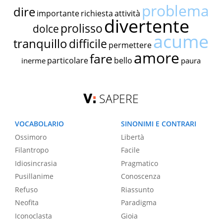
problema
dire
importante
richiesta
attività
divertente
prolisso
dolce
acume
tranquillo
difficile
permettere
amore
fare
particolare
bello
inerme
paura
SAPERE
VOCABOLARIO
SINONIMI E CONTRARI
Ossimoro
Libertà
Filantropo
Facile
Idiosincrasia
Pragmatico
Pusillanime
Conoscenza
Refuso
Riassunto
Neofita
Paradigma
Iconoclasta
Gioia