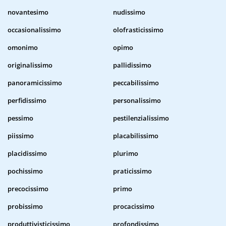
novantesimo
nudissimo
occasionalissimo
olofrasticissimo
omonimo
opimo
originalissimo
pallidissimo
panoramicissimo
peccabilissimo
perfidissimo
personalissimo
pessimo
pestilenzialissimo
piissimo
placabilissimo
placidissimo
plurimo
pochissimo
praticissimo
precocissimo
primo
probissimo
procacissimo
produttivisticissimo
profondissimo