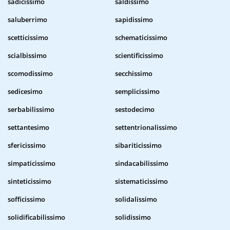
sadicissimo
saldissimo
saluberrimo
sapidissimo
scetticissimo
schematicissimo
scialbissimo
scientificissimo
scomodissimo
secchissimo
sedicesimo
semplicissimo
serbabilissimo
sestodecimo
settantesimo
settentrionalissimo
sfericissimo
sibariticissimo
simpaticissimo
sindacabilissimo
sinteticissimo
sistematicissimo
sofficissimo
solidalissimo
solidificabilissimo
solidissimo