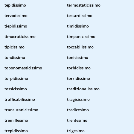
tepidissimo
termostaticissimo
terzodecimo
testardissimo
tiepidissimo
timidissimo
timocraticissimo
timpanicissimo
tipicissimo
toccabilissimo
tondissimo
tonicissimo
toponomasticissimo
torbidissimo
torpidissimo
torridissimo
tossicissimo
tradizionalissimo
trafficabilissimo
tragicissimo
transuranicissimo
tredicesimo
tremillesimo
trentesimo
trepidissimo
trigesimo