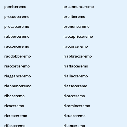
pomiceremo
preannunceremo
precuoceremo
preliberemo
procacceremo
pronunceremo
rabberceremo
raccapricceremo
racconceremo
raccorceremo
raddobberemo
riabbracceremo
riaccorceremo
riaffacceremo
riagganceremo
riallacceremo
riannunceremo
riassoceremo
ribaceremo
ricacceremo
ricoceremo
ricominceremo
ricresceremo
ricuoceremo
rifasceremo
rilanceremo