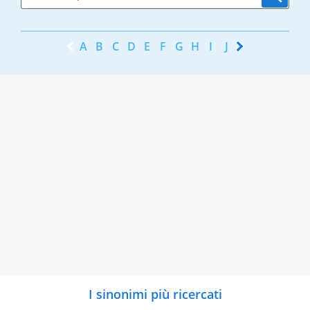
A
B
C
D
E
F
G
H
I
J
K
L
M
N
I sinonimi più ricercati