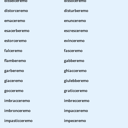
disselceremo
dissoceremo
distorceremo
disturberemo
emaceremo
enunceremo
esacerberemo
escresceremo
estorceremo
evinceremo
falceremo
fasceremo
flamberemo
gabberemo
garberemo
ghiacceremo
giaceremo
giulebberemo
gocceremo
graticceremo
imbracceremo
imbrecceremo
imbronceremo
impacceremo
impasticceremo
impeceremo