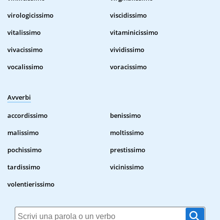
virologicissimo
viscidissimo
vitalissimo
vitaminicissimo
vivacissimo
vividissimo
vocalissimo
voracissimo
Avverbi
accordissimo
benissimo
malissimo
moltissimo
pochissimo
prestissimo
tardissimo
vicinissimo
volentierissimo