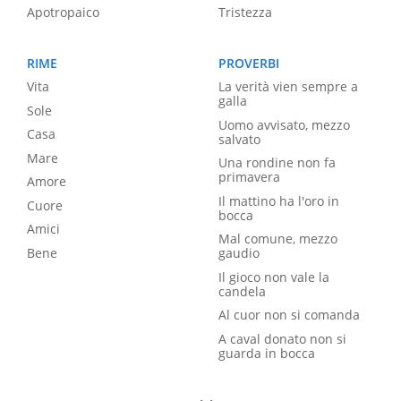
Apotropaico
Tristezza
RIME
PROVERBI
Vita
La verità vien sempre a
galla
Sole
Uomo avvisato, mezzo
Casa
salvato
Mare
Una rondine non fa
primavera
Amore
Il mattino ha l'oro in
Cuore
bocca
Amici
Mal comune, mezzo
Bene
gaudio
Il gioco non vale la
candela
Al cuor non si comanda
A caval donato non si
guarda in bocca