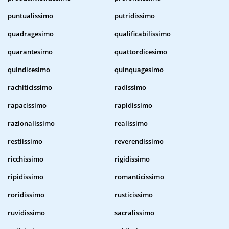
puntualissimo
putridissimo
quadragesimo
qualificabilissimo
quarantesimo
quattordicesimo
quindicesimo
quinquagesimo
rachiticissimo
radissimo
rapacissimo
rapidissimo
razionalissimo
realissimo
restiissimo
reverendissimo
ricchissimo
rigidissimo
ripidissimo
romanticissimo
roridissimo
rusticissimo
ruvidissimo
sacralissimo