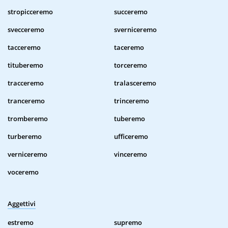
stropicceremo
succeremo
svecceremo
sverniceremo
tacceremo
taceremo
tituberemo
torceremo
tracceremo
tralasceremo
tranceremo
trinceremo
tromberemo
tuberemo
turberemo
ufficeremo
verniceremo
vinceremo
voceremo
Aggettivi
estremo
supremo