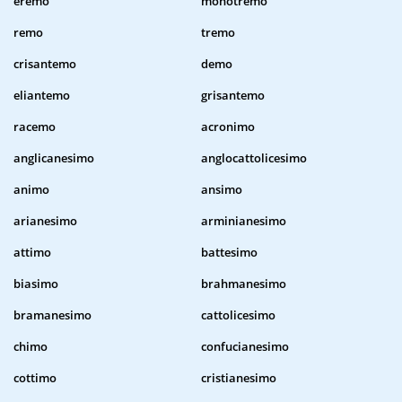
eremo
monotremo
remo
tremo
crisantemo
demo
eliantemo
grisantemo
racemo
acronimo
anglicanesimo
anglocattolicesimo
animo
ansimo
arianesimo
arminianesimo
attimo
battesimo
biasimo
brahmanesimo
bramanesimo
cattolicesimo
chimo
confucianesimo
cottimo
cristianesimo