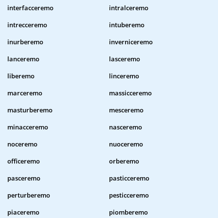
interfacceremo
intralceremo
intrecceremo
intuberemo
inurberemo
inverniceremo
lanceremo
lasceremo
liberemo
linceremo
marceremo
massicceremo
masturberemo
mesceremo
minacceremo
nasceremo
noceremo
nuoceremo
officeremo
orberemo
pasceremo
pasticceremo
perturberemo
pesticceremo
piaceremo
piomberemo