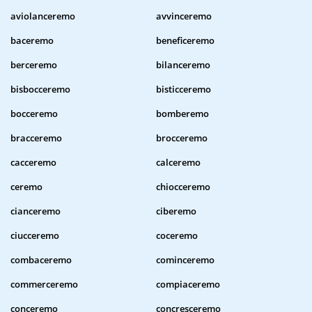
aviolanceremo
avvinceremo
baceremo
beneficeremo
berceremo
bilanceremo
bisbocceremo
bisticceremo
bocceremo
bomberemo
bracceremo
brocceremo
cacceremo
calceremo
ceremo
chiocceremo
cianceremo
ciberemo
ciucceremo
coceremo
combaceremo
cominceremo
commerceremo
compiaceremo
conceremo
concresceremo