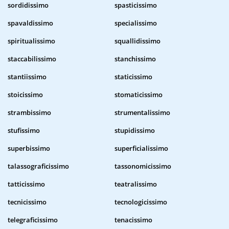
sordidissimo
spasticissimo
spavaldissimo
specialissimo
spiritualissimo
squallidissimo
staccabilissimo
stanchissimo
stantiissimo
staticissimo
stoicissimo
stomaticissimo
strambissimo
strumentalissimo
stufissimo
stupidissimo
superbissimo
superficialissimo
talassograficissimo
tassonomicissimo
tatticissimo
teatralissimo
tecnicissimo
tecnologicissimo
telegraficissimo
tenacissimo