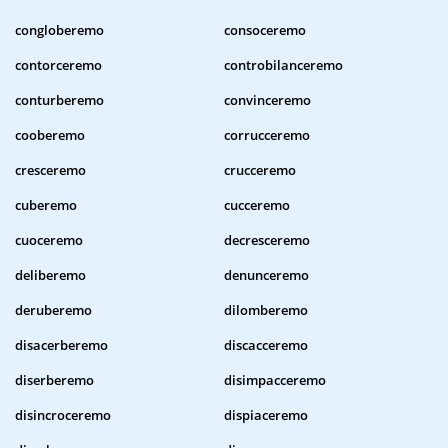
congloberemo
consoceremo
contorceremo
controbilanceremo
conturberemo
convinceremo
cooberemo
corrucceremo
cresceremo
crucceremo
cuberemo
cucceremo
cuoceremo
decresceremo
deliberemo
denunceremo
deruberemo
dilomberemo
disacerberemo
discacceremo
diserberemo
disimpacceremo
disincroceremo
dispiaceremo