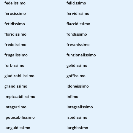
fedelissimo
felicissimo
ferocissimo
fervidissimo
fetidissimo
flaccidissimo
floridissimo
fondissimo
freddissimo
freschissimo
frugalissimo
funzionalissimo
furbissimo
gelidissimo
giudicabilissimo
goffissimo
grandissimo
idoneissimo
impiccabilissimo
infimo
integerrimo
integralissimo
ipotecabilissimo
ispidissimo
languidissimo
larghissimo