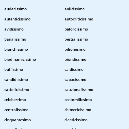
audacissimo
aulicissimo
autenticissimo
autocriticissimo
avidissimo
balordissimo
banalissimo
bestialissimo
bianchissimo
bilionesimo
biodinamicissimo
biondissimo
buffissimo
caldissimo
candidissimo
capacissimo
cattolicissimo
cauzionalissimo
celeberrimo
centomillesimo
centralissimo
chimericissimo
cinquantesimo
classicissimo