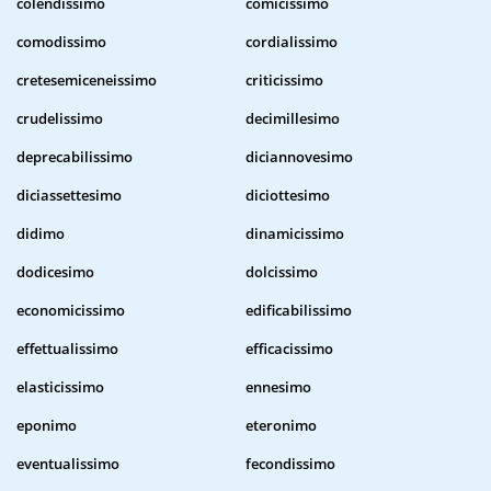
colendissimo
comicissimo
comodissimo
cordialissimo
cretesemiceneissimo
criticissimo
crudelissimo
decimillesimo
deprecabilissimo
diciannovesimo
diciassettesimo
diciottesimo
didimo
dinamicissimo
dodicesimo
dolcissimo
economicissimo
edificabilissimo
effettualissimo
efficacissimo
elasticissimo
ennesimo
eponimo
eteronimo
eventualissimo
fecondissimo