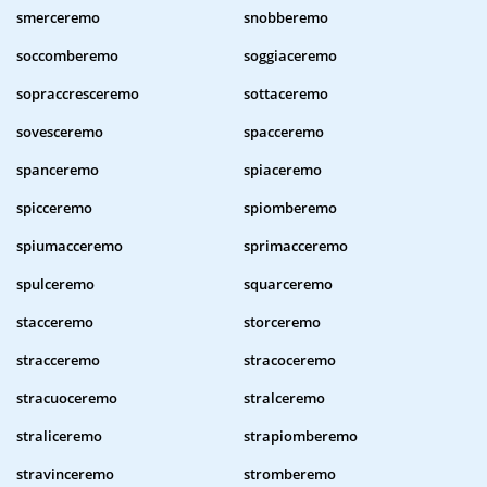
smerceremo
snobberemo
soccomberemo
soggiaceremo
sopraccresceremo
sottaceremo
sovesceremo
spacceremo
spanceremo
spiaceremo
spicceremo
spiomberemo
spiumacceremo
sprimacceremo
spulceremo
squarceremo
stacceremo
storceremo
stracceremo
stracoceremo
stracuoceremo
stralceremo
straliceremo
strapiomberemo
stravinceremo
stromberemo