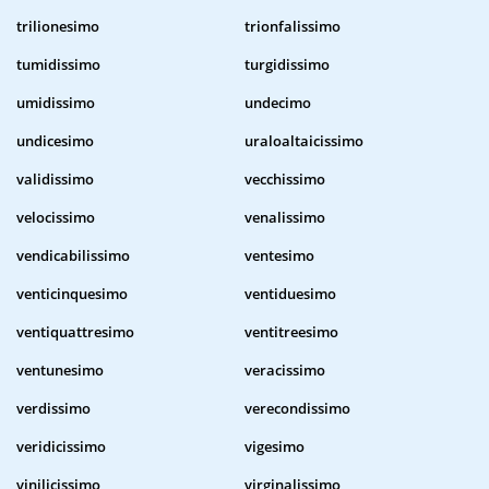
trilionesimo
trionfalissimo
tumidissimo
turgidissimo
umidissimo
undecimo
undicesimo
uraloaltaicissimo
validissimo
vecchissimo
velocissimo
venalissimo
vendicabilissimo
ventesimo
venticinquesimo
ventiduesimo
ventiquattresimo
ventitreesimo
ventunesimo
veracissimo
verdissimo
verecondissimo
veridicissimo
vigesimo
vinilicissimo
virginalissimo