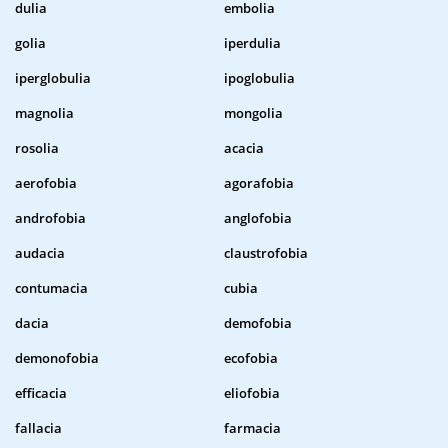
dulia
embolia
golia
iperdulia
iperglobulia
ipoglobulia
magnolia
mongolia
rosolia
acacia
aerofobia
agorafobia
androfobia
anglofobia
audacia
claustrofobia
contumacia
cubia
dacia
demofobia
demonofobia
ecofobia
efficacia
eliofobia
fallacia
farmacia