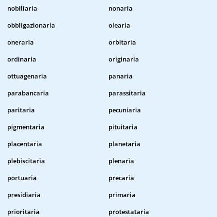
nobiliaria
nonaria
obbligazionaria
olearia
oneraria
orbitaria
ordinaria
originaria
ottuagenaria
panaria
parabancaria
parassitaria
paritaria
pecuniaria
pigmentaria
pituitaria
placentaria
planetaria
plebiscitaria
plenaria
portuaria
precaria
presidiaria
primaria
prioritaria
protestataria