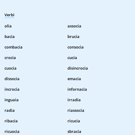
Verbi
olia
associa
bacia
brucia
combacia
consocia
crocia
cucia
cuocia
disincrocia
dissocia
emacia
incrocia
infornacia
inguaia
irradia
radia
riassocia
ribacia
ricucia
ricuocia
sbracia