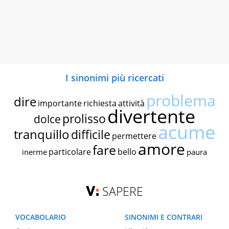
I sinonimi più ricercati
problema
dire
importante
richiesta
attività
divertente
prolisso
dolce
acume
tranquillo
difficile
permettere
amore
fare
particolare
bello
inerme
paura
SAPERE
VOCABOLARIO
SINONIMI E CONTRARI