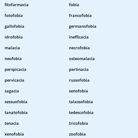
fitofarmacia
fobia
fotofobia
francofobia
gallofobia
germanofobia
idrofobia
inefficacia
malacia
necrofobia
neofobia
osteomalacia
perspicacia
pertinacia
pervicacia
russofobia
sagacia
senofobia
sessuofobia
talassofobia
tanatofobia
tedescofobia
tenacia
tricofobia
xenofobia
zoofobia