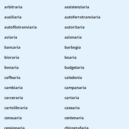
arbitraria
assistenziaria
ausiliaria
autoferrotranviaria
autofilotranviaria
autoritaria
aviaria
azionaria
bancaria
barbogia
bioraria
boaria
bonaria
budgetaria
caffearia
caledonia
cambiaria
campanaria
carceraria
cartaria
cartolibraria
casearia
censuaria
centenaria
cessionaria
chirografaria