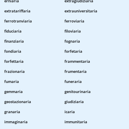
erniaria
extragiudiziaria
extratariffaria
extrauniversitaria
ferrotranviaria
ferroviaria
fiduciaria
filoviaria
finanziaria
fognaria
fondiaria
forfetaria
forfettaria
frammentaria
frazionaria
frumentaria
fumaria
funeraria
gemmaria
genitourinaria
geostazionaria
giudiziaria
granaria
icaria
immaginaria
immunitaria