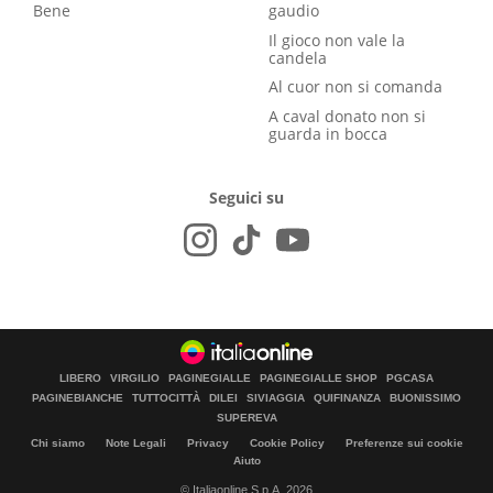
Bene
gaudio
Il gioco non vale la
candela
Al cuor non si comanda
A caval donato non si
guarda in bocca
Seguici su
LIBERO
VIRGILIO
PAGINEGIALLE
PAGINEGIALLE SHOP
PGCASA
PAGINEBIANCHE
TUTTOCITTÀ
DILEI
SIVIAGGIA
QUIFINANZA
BUONISSIMO
SUPEREVA
Chi siamo
Note Legali
Privacy
Cookie Policy
Preferenze sui cookie
Aiuto
© Italiaonline S.p.A. 2026