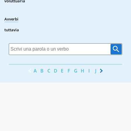
voluttuaria
Avverbi
tuttavia
A
B
C
D
E
F
G
H
I
J
K
L
M
N