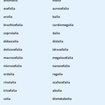
anomalia
malia
acefalia
acrocefalia
aralia
balia
brachicefalia
cardiomegalia
coprolalia
dalia
didascalia
dislalia
dolicocefalia
idrocefalia
macrocefalia
megalocefalia
microcefalia
nanocefalia
ordalia
regalia
rinolalia
scafocefalia
tricefalia
abulia
colia
dismetabolia