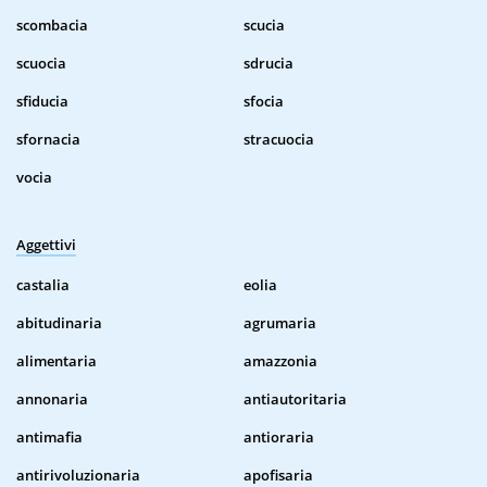
scombacia
scucia
scuocia
sdrucia
sfiducia
sfocia
sfornacia
stracuocia
vocia
Aggettivi
castalia
eolia
abitudinaria
agrumaria
alimentaria
amazzonia
annonaria
antiautoritaria
antimafia
antioraria
antirivoluzionaria
apofisaria