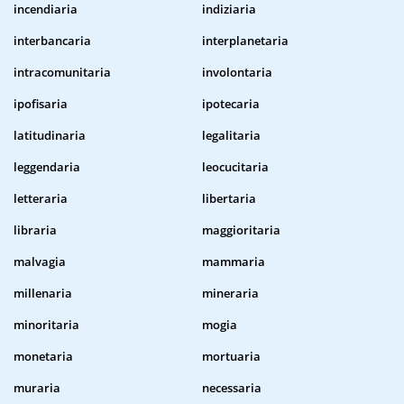
incendiaria
indiziaria
interbancaria
interplanetaria
intracomunitaria
involontaria
ipofisaria
ipotecaria
latitudinaria
legalitaria
leggendaria
leocucitaria
letteraria
libertaria
libraria
maggioritaria
malvagia
mammaria
millenaria
mineraria
minoritaria
mogia
monetaria
mortuaria
muraria
necessaria