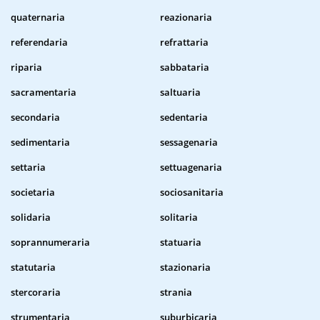
quaternaria
reazionaria
referendaria
refrattaria
riparia
sabbataria
sacramentaria
saltuaria
secondaria
sedentaria
sedimentaria
sessagenaria
settaria
settuagenaria
societaria
sociosanitaria
solidaria
solitaria
soprannumeraria
statuaria
statutaria
stazionaria
stercoraria
strania
strumentaria
suburbicaria