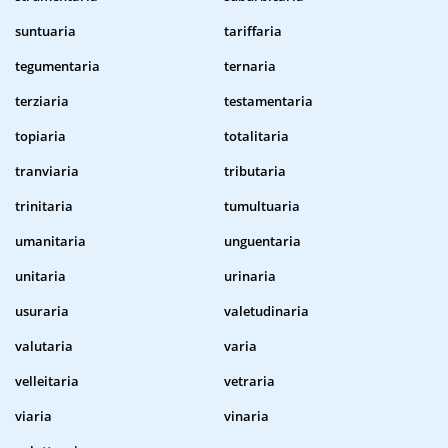
suntuaria
tariffaria
tegumentaria
ternaria
terziaria
testamentaria
topiaria
totalitaria
tranviaria
tributaria
trinitaria
tumultuaria
umanitaria
unguentaria
unitaria
urinaria
usuraria
valetudinaria
valutaria
varia
velleitaria
vetraria
viaria
vinaria