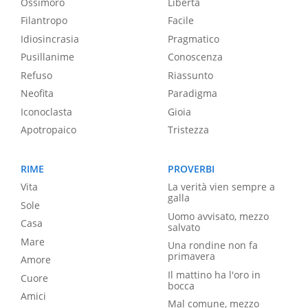
Ossimoro
Libertà
Filantropo
Facile
Idiosincrasia
Pragmatico
Pusillanime
Conoscenza
Refuso
Riassunto
Neofita
Paradigma
Iconoclasta
Gioia
Apotropaico
Tristezza
RIME
PROVERBI
Vita
La verità vien sempre a
galla
Sole
Uomo avvisato, mezzo
Casa
salvato
Mare
Una rondine non fa
primavera
Amore
Il mattino ha l'oro in
Cuore
bocca
Amici
Mal comune, mezzo