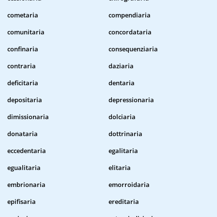
cometaria
compendiaria
comunitaria
concordataria
confinaria
consequenziaria
contraria
daziaria
deficitaria
dentaria
depositaria
depressionaria
dimissionaria
dolciaria
donataria
dottrinaria
eccedentaria
egalitaria
egualitaria
elitaria
embrionaria
emorroidaria
epifisaria
ereditaria