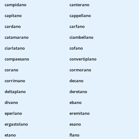
campidano
canterano
capitano
cappellano
cardano
carfano
catamarano
ciambellano
ciarlatano
cofano
compaesano
convertiplano
corano
cormorano
corrimano
decano
deltaplano
deretano
divano
ebano
eperlano
eremitano
ergastolano
esano
etano
flano