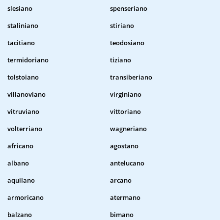
slesiano
spenseriano
staliniano
stiriano
tacitiano
teodosiano
termidoriano
tiziano
tolstoiano
transiberiano
villanoviano
virginiano
vitruviano
vittoriano
volterriano
wagneriano
africano
agostano
albano
antelucano
aquilano
arcano
armoricano
atermano
balzano
bimano