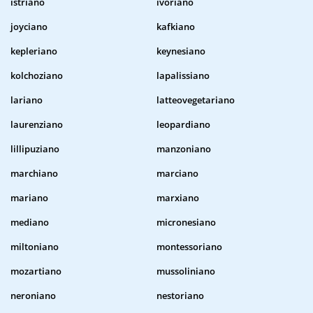
istriano
ivoriano
joyciano
kafkiano
kepleriano
keynesiano
kolchoziano
lapalissiano
lariano
latteovegetariano
laurenziano
leopardiano
lillipuziano
manzoniano
marchiano
marciano
mariano
marxiano
mediano
micronesiano
miltoniano
montessoriano
mozartiano
mussoliniano
neroniano
nestoriano