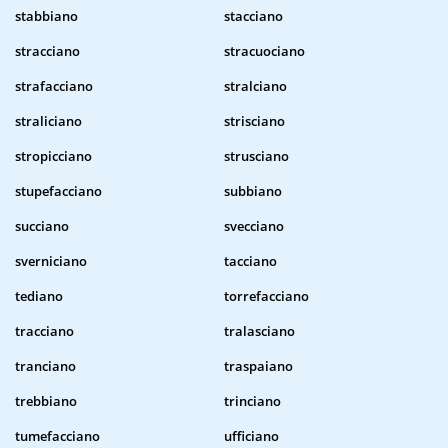
stabbiano
stacciano
stracciano
stracuociano
strafacciano
stralciano
straliciano
strisciano
stropicciano
strusciano
stupefacciano
subbiano
succiano
svecciano
sverniciano
tacciano
tediano
torrefacciano
tracciano
tralasciano
tranciano
traspaiano
trebbiano
trinciano
tumefacciano
ufficiano