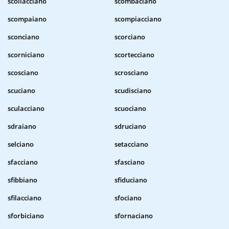
scollacciano
scombaciano
scompaiano
scompiacciano
sconciano
scorciano
scorniciano
scortecciano
scosciano
scrosciano
scuciano
scudisciano
sculacciano
scuociano
sdraiano
sdruciano
selciano
setacciano
sfacciano
sfasciano
sfibbiano
sfiduciano
sfilacciano
sfociano
sforbiciano
sfornaciano