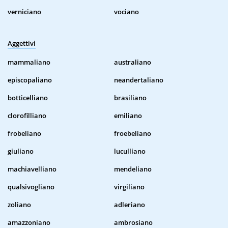
verniciano
vociano
Aggettivi
mammaliano
australiano
episcopaliano
neandertaliano
botticelliano
brasiliano
clorofilliano
emiliano
frobeliano
froebeliano
giuliano
luculliano
machiavelliano
mendeliano
qualsivogliano
virgiliano
zoliano
adleriano
amazzoniano
ambrosiano