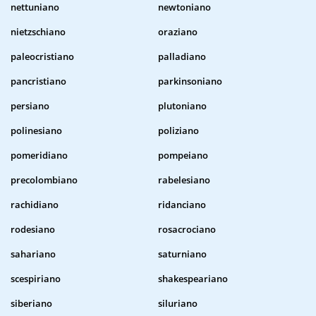
nettuniano
newtoniano
nietzschiano
oraziano
paleocristiano
palladiano
pancristiano
parkinsoniano
persiano
plutoniano
polinesiano
poliziano
pomeridiano
pompeiano
precolombiano
rabelesiano
rachidiano
ridanciano
rodesiano
rosacrociano
sahariano
saturniano
scespiriano
shakespeariano
siberiano
siluriano