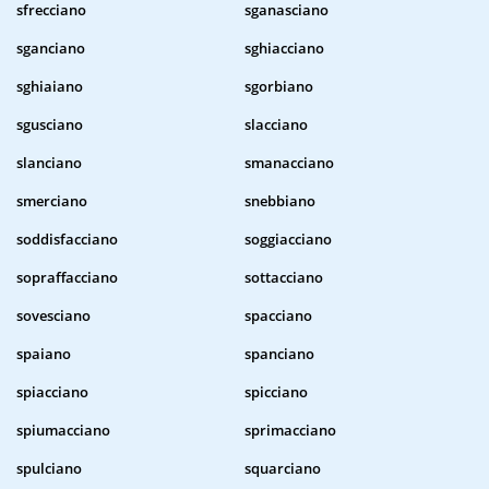
sfrecciano
sganasciano
sganciano
sghiacciano
sghiaiano
sgorbiano
sgusciano
slacciano
slanciano
smanacciano
smerciano
snebbiano
soddisfacciano
soggiacciano
sopraffacciano
sottacciano
sovesciano
spacciano
spaiano
spanciano
spiacciano
spicciano
spiumacciano
sprimacciano
spulciano
squarciano