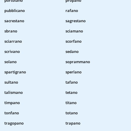
portolano
propano
pubblicano
rafano
sacrestano
sagrestano
sbrano
sciamano
sciarrano
scorfano
scrivano
sedano
solano
soprammano
spartigrano
sperlano
sultano
tafano
talismano
tetano
timpano
titano
tonfano
totano
tragopano
trapano