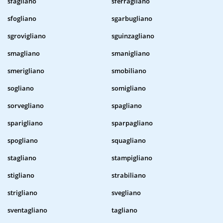
sfagliano
sferragliano
sfogliano
sgarbugliano
sgrovigliano
sguinzagliano
smagliano
smanigliano
smerigliano
smobiliano
sogliano
somigliano
sorvegliano
spagliano
sparigliano
sparpagliano
spogliano
squagliano
stagliano
stampigliano
stigliano
strabiliano
strigliano
svegliano
sventagliano
tagliano