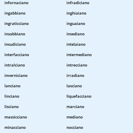
infornaciano
infradiciano
ingabbiano
inghiaiano
ingraticciano
inguaiano
insabbiano
insediano
insudiciano
intelaiano
interfacciano
intermediano
intralciano
intrecciano
inverniciano
irradiano
lanciano
lasciano
linciano
liquefacciano
lisciano
marciano
massicciano
mediano
minacciano
nocciano