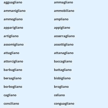
agguagliano
ammagliano
ammanigliano
ammobiliano
ammogliano
ampliano
apparigliano
appigliano
artigliano
asserragliano
assomigliano
assottigliano
attagliano
attanagliano
attorcigliano
baccagliano
barbugliano
battagliano
bersagliano
bisbigliano
borbogliano
brogliano
cagliano
celiano
conciliano
conguagliano