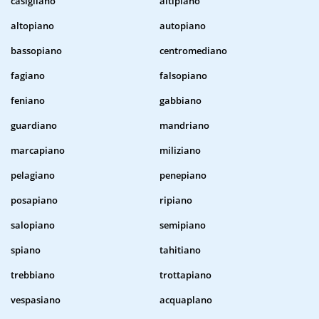
casigliano
altipiano
altopiano
autopiano
bassopiano
centromediano
fagiano
falsopiano
feniano
gabbiano
guardiano
mandriano
marcapiano
miliziano
pelagiano
penepiano
posapiano
ripiano
salopiano
semipiano
spiano
tahitiano
trebbiano
trottapiano
vespasiano
acquaplano