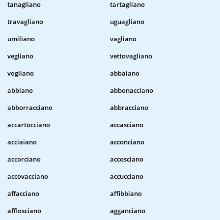
tanagliano
tartagliano
travagliano
uguagliano
umiliano
vagliano
vegliano
vettovagliano
vogliano
abbaiano
abbiano
abbonacciano
abborracciano
abbracciano
accartocciano
accasciano
acciaiano
acconciano
accorciano
accosciano
accovacciano
accucciano
affacciano
affibbiano
afflosciano
agganciano