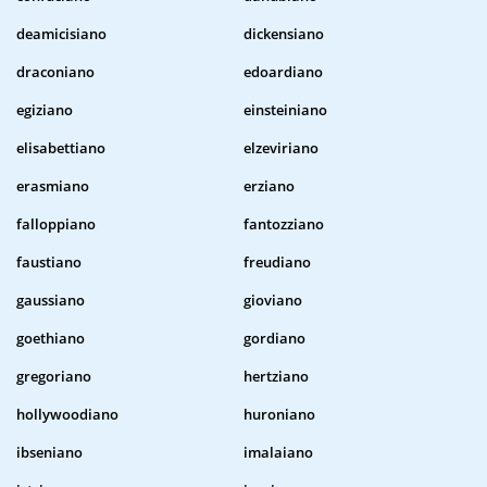
deamicisiano
dickensiano
draconiano
edoardiano
egiziano
einsteiniano
elisabettiano
elzeviriano
erasmiano
erziano
falloppiano
fantozziano
faustiano
freudiano
gaussiano
gioviano
goethiano
gordiano
gregoriano
hertziano
hollywoodiano
huroniano
ibseniano
imalaiano