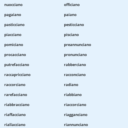
nuocciano
officiano
pagaiano
paiano
pasticciano
pesticciano
piacciano
pisciano
pomiciano
preannunciano
procacciano
pronunciano
putrefacciano
rabberciano
raccapricciano
racconciano
raccorciano
radiano
rarefacciano
riabbiano
riabbracciano
riaccorciano
riaffacciano
riagganciano
riallacciano
riannunciano