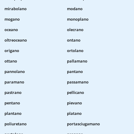
mirabolano
modano
mogano
monoplano
oceano
olecrano
oltreoceano
ontano
origano
ortolano
ottano
pallamano
pannolano
pantano
paramano
passamano
pastrano
pellicano
pentano
pievano
plantano
platano
poliuretano
portasciugamano