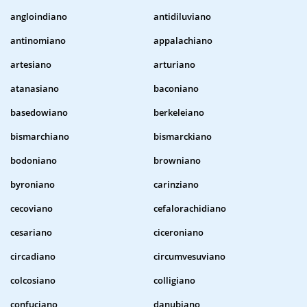
angloindiano
antidiluviano
antinomiano
appalachiano
artesiano
arturiano
atanasiano
baconiano
basedowiano
berkeleiano
bismarchiano
bismarckiano
bodoniano
browniano
byroniano
carinziano
cecoviano
cefalorachidiano
cesariano
ciceroniano
circadiano
circumvesuviano
colcosiano
colligiano
confuciano
danubiano