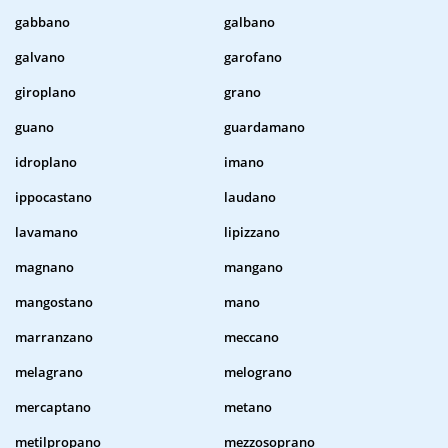
gabbano
galbano
galvano
garofano
giroplano
grano
guano
guardamano
idroplano
imano
ippocastano
laudano
lavamano
lipizzano
magnano
mangano
mangostano
mano
marranzano
meccano
melagrano
melograno
mercaptano
metano
metilpropano
mezzosoprano