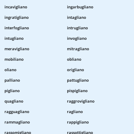
incavigliano
ingarbugliano
ingratigliano
intagliano
interfogliano
intrugliano
intugliano
invogliano
meravigliano
mitragliano
mobiliano
obliano
oliano
origliano
palliano
pattugliano
pigliano
pispigliano
quagliano
raggrovigliano
ragguagliano
ragliano
rammagliano
rappigliano
rassomigliano
rassottigliano