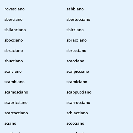
rovesciano
sabbiano
sberciano
sbertucciano
sbilanciano
sbirciano
sbocciano
sbracciano
sbraciano
sbrecciano
sbucciano
scacciano
scalciano
scalpicciano
scambiano
scamiciano
scamosciano
scappucciano
scapricciano
scarrocciano
scartocciano
schiacciano
sciano
scocciano