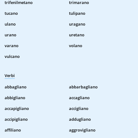
trifenilmetano
trimarano
tucano
tulipano
ulano
uragano
urano
uretano
varano
volano
vulcano
Verbi
abbagliano
abbarbagliano
abbigliano
accagliano
accapigliano
accigliano
accipigliano
addugliano
affiliano
aggrovigliano