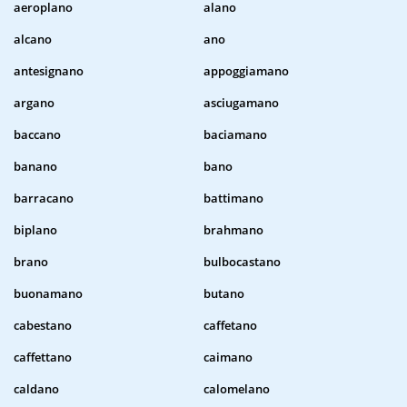
aeroplano
alano
alcano
ano
antesignano
appoggiamano
argano
asciugamano
baccano
baciamano
banano
bano
barracano
battimano
biplano
brahmano
brano
bulbocastano
buonamano
butano
cabestano
caffetano
caffettano
caimano
caldano
calomelano