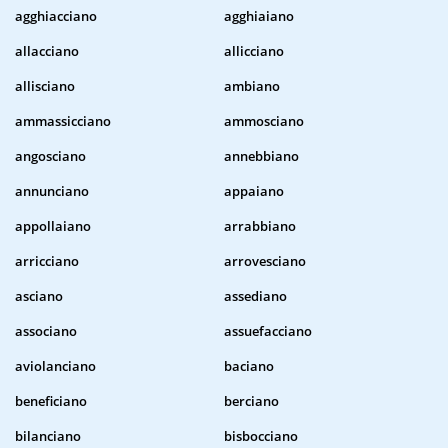
agghiacciano
agghiaiano
allacciano
allicciano
allisciano
ambiano
ammassicciano
ammosciano
angosciano
annebbiano
annunciano
appaiano
appollaiano
arrabbiano
arricciano
arrovesciano
asciano
assediano
associano
assuefacciano
aviolanciano
baciano
beneficiano
berciano
bilanciano
bisbocciano