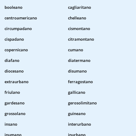
booleano
cagliaritano
centroamericano
chelleano
circumpadano
cismontano
cispadano
citramontano
copernicano
cumano
diafano
diatermano
diocesano
disumano
extraurbano
ferragostano
friulano
gallicano
gardesano
gerosolimitano
grossolano
guineano
insano
interurbano
inumano
inurbano