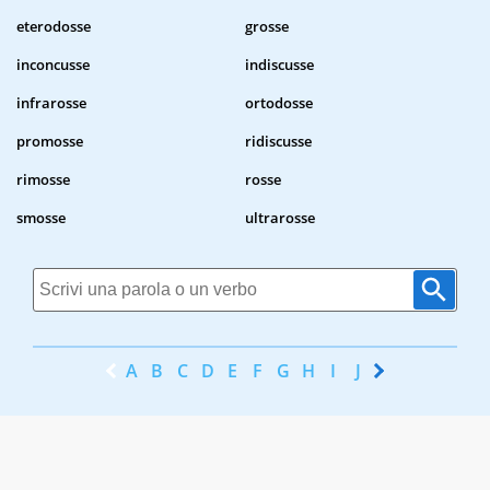
eterodosse
grosse
inconcusse
indiscusse
infrarosse
ortodosse
promosse
ridiscusse
rimosse
rosse
smosse
ultrarosse
A
B
C
D
E
F
G
H
I
J
K
L
M
N