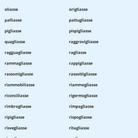
oliasse
origliasse
palliasse
pattugliasse
pigliasse
pispigliasse
quagliasse
raggrovigliasse
ragguagliasse
ragliasse
rammagliasse
rappigliasse
rassomigliasse
rassottigliasse
riammobiliasse
riammogliasse
riconciliasse
rigermogliasse
rimbrogliasse
rimpagliasse
ripigliasse
rispogliasse
risvegliasse
ritagliasse