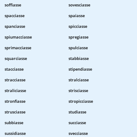
soffiasse
sovesciasse
spacciasse
spaiasse
spanciasse
spicciasse
spiumacciasse
spregiasse
sprimacciasse
spulciasse
squarciasse
stabbiasse
stacciasse
stipendiasse
stracciasse
stralciasse
straliciasse
strisciasse
stronfiasse
stropicciasse
strusciasse
studiasse
subbiasse
succiasse
sussidiasse
svecciasse