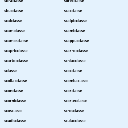
sbraciasse
sbrecciasse
sbucciasse
scacciasse
scalciasse
scalpicciasse
scambiasse
scamiciasse
scamosciasse
scappucciasse
scapricciasse
scarrocciasse
scartocciasse
schiacciasse
sciasse
scocciasse
scollacciasse
scombaciasse
sconciasse
scorciasse
scorniciasse
scortecciasse
scosciasse
scrosciasse
scudisciasse
sculacciasse