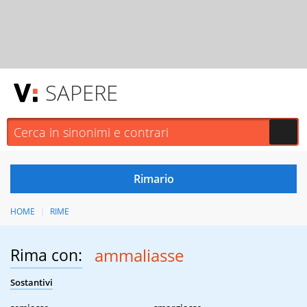
SAPERE
HOME
RIME
Rima con:
ammaliasse
Sostantivi