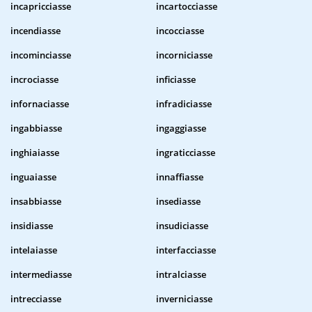
incapricciasse
incartocciasse
incendiasse
incocciasse
incominciasse
incorniciasse
incrociasse
inficiasse
infornaciasse
infradiciasse
ingabbiasse
ingaggiasse
inghiaiasse
ingraticciasse
inguaiasse
innaffiasse
insabbiasse
insediasse
insidiasse
insudiciasse
intelaiasse
interfacciasse
intermediasse
intralciasse
intrecciasse
inverniciasse