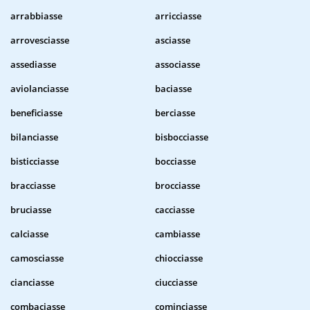
arrabbiasse
arricciasse
arrovesciasse
asciasse
assediasse
associasse
aviolanciasse
baciasse
beneficiasse
berciasse
bilanciasse
bisbocciasse
bisticciasse
bocciasse
bracciasse
brocciasse
bruciasse
cacciasse
calciasse
cambiasse
camosciasse
chiocciasse
cianciasse
ciucciasse
combaciasse
cominciasse