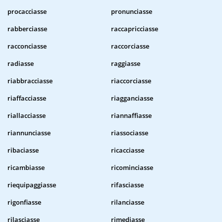
procacciasse
pronunciasse
rabberciasse
raccapricciasse
racconciasse
raccorciasse
radiasse
raggiasse
riabbracciasse
riaccorciasse
riaffacciasse
riagganciasse
riallacciasse
riannaffiasse
riannunciasse
riassociasse
ribaciasse
ricacciasse
ricambiasse
ricominciasse
riequipaggiasse
rifasciasse
rigonfiasse
rilanciasse
rilasciasse
rimediasse