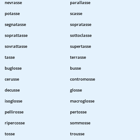
nevrasse
parallasse
potasse
scasse
segnatasse
sopratasse
soprattasse
sottoclasse
sovrattasse
supertasse
tasse
terrasse
buglosse
busse
cerusse
contromosse
decusse
glosse
isoglosse
macroglosse
pellirosse
pertosse
ripercosse
sommosse
tosse
trousse