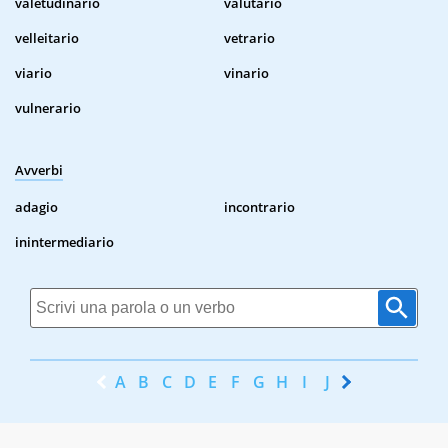
valetudinario
valutario
velleitario
vetrario
viario
vinario
vulnerario
Avverbi
adagio
incontrario
inintermediario
A
B
C
D
E
F
G
H
I
J
K
L
M
N