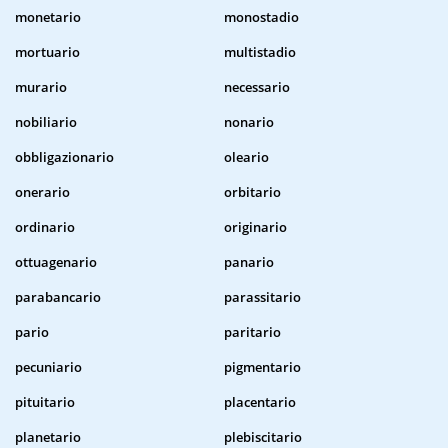
monetario
monostadio
mortuario
multistadio
murario
necessario
nobiliario
nonario
obbligazionario
oleario
onerario
orbitario
ordinario
originario
ottuagenario
panario
parabancario
parassitario
pario
paritario
pecuniario
pigmentario
pituitario
placentario
planetario
plebiscitario