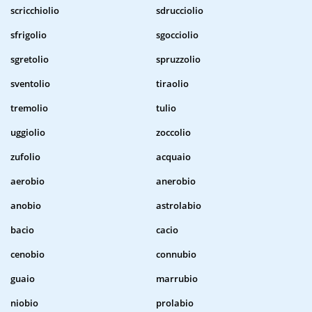
scricchiolio
sdrucciolio
sfrigolio
sgocciolio
sgretolio
spruzzolio
sventolio
tiraolio
tremolio
tulio
uggiolio
zoccolio
zufolio
acquaio
aerobio
anerobio
anobio
astrolabio
bacio
cacio
cenobio
connubio
guaio
marrubio
niobio
prolabio