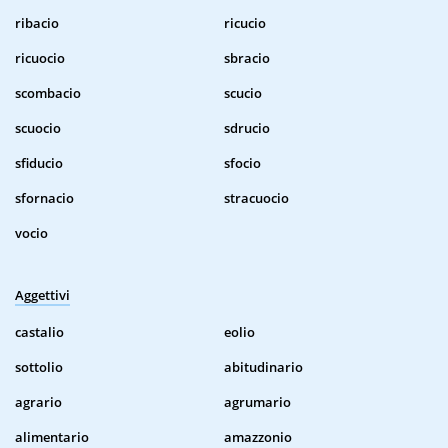
ribacio
ricucio
ricuocio
sbracio
scombacio
scucio
scuocio
sdrucio
sfiducio
sfocio
sfornacio
stracuocio
vocio
Aggettivi
castalio
eolio
sottolio
abitudinario
agrario
agrumario
alimentario
amazzonio