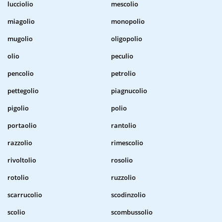
lucciolio
mescolio
miagolio
monopolio
mugolio
oligopolio
olio
peculio
pencolio
petrolio
pettegolio
piagnucolio
pigolio
polio
portaolio
rantolio
razzolio
rimescolio
rivoltolio
rosolio
rotolio
ruzzolio
scarrucolio
scodinzolio
scolio
scombussolio