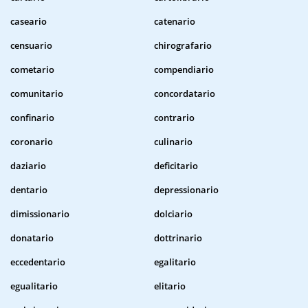
caseario
catenario
censuario
chirografario
cometario
compendiario
comunitario
concordatario
confinario
contrario
coronario
culinario
daziario
deficitario
dentario
depressionario
dimissionario
dolciario
donatario
dottrinario
eccedentario
egalitario
egualitario
elitario