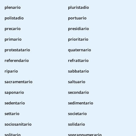
plenario
pluristadio
polistadio
portuario
precario
presidiario
primario
prioritario
protestatario
quaternario
referendario
refrattario
ripario
sabbatario
sacramentario
saltuario
saponario
secondario
sedentario
sedimentario
settario
societario
sociosanitario
solidario
solitario
soprannumerario