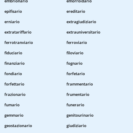
embrionario
emorroidario
epifisario
ereditario
erniario
extragiudiziario
extratariffario
extrauniversitario
ferrotranviario
ferroviario
fiduciario
filoviario
finanziario
fognario
fondiario
forfetario
forfettario
frammentario
frazionario
frumentario
fumario
funerario
gemmario
genitourinario
geostazionario
giudiziario