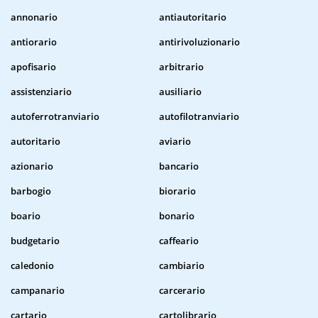
annonario
antiautoritario
antiorario
antirivoluzionario
apofisario
arbitrario
assistenziario
ausiliario
autoferrotranviario
autofilotranviario
autoritario
aviario
azionario
bancario
barbogio
biorario
boario
bonario
budgetario
caffeario
caledonio
cambiario
campanario
carcerario
cartario
cartolibrario