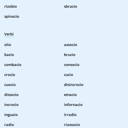
rizobio
sbracio
spinacio
Verbi
olio
associo
bacio
brucio
combacio
consocio
crocio
cucio
cuocio
disincrocio
dissocio
emacio
incrocio
infornacio
inguaio
irradio
radio
riassocio