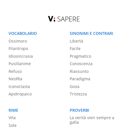
SAPERE
VOCABOLARIO
SINONIMI E CONTRARI
Ossimoro
Libertà
Filantropo
Facile
Idiosincrasia
Pragmatico
Pusillanime
Conoscenza
Refuso
Riassunto
Neofita
Paradigma
Iconoclasta
Gioia
Apotropaico
Tristezza
RIME
PROVERBI
Vita
La verità vien sempre a
galla
Sole