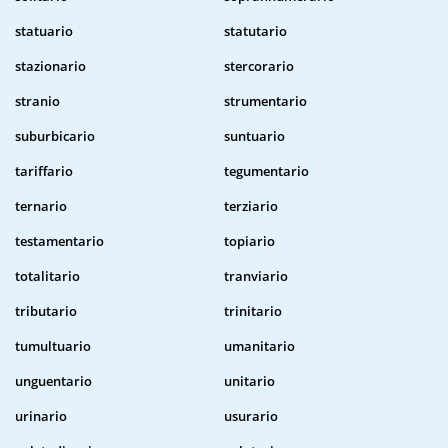
statuario
statutario
stazionario
stercorario
stranio
strumentario
suburbicario
suntuario
tariffario
tegumentario
ternario
terziario
testamentario
topiario
totalitario
tranviario
tributario
trinitario
tumultuario
umanitario
unguentario
unitario
urinario
usurario