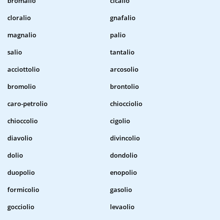
bromalio
cicalio
cloralio
gnafalio
magnalio
palio
salio
tantalio
acciottolio
arcosolio
bromolio
brontolio
caro-petrolio
chiocciolio
chioccolio
cigolio
diavolio
divincolio
dolio
dondolio
duopolio
enopolio
formicolio
gasolio
gocciolio
levaolio