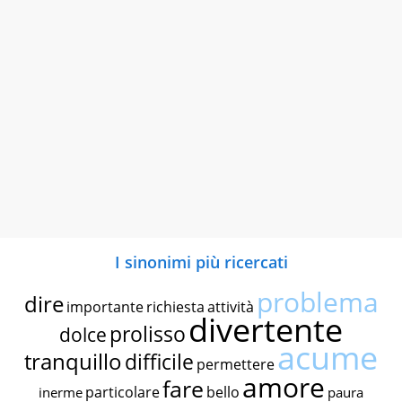
I sinonimi più ricercati
problema
dire
importante
richiesta
attività
divertente
prolisso
dolce
acume
tranquillo
difficile
permettere
amore
fare
particolare
bello
inerme
paura