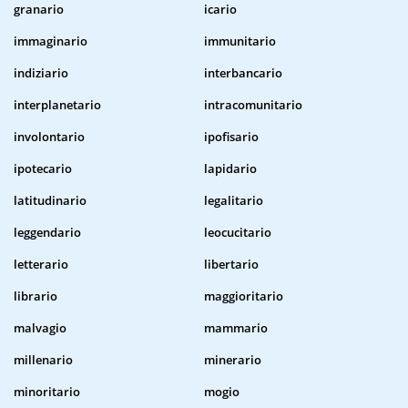
granario
icario
immaginario
immunitario
indiziario
interbancario
interplanetario
intracomunitario
involontario
ipofisario
ipotecario
lapidario
latitudinario
legalitario
leggendario
leocucitario
letterario
libertario
librario
maggioritario
malvagio
mammario
millenario
minerario
minoritario
mogio